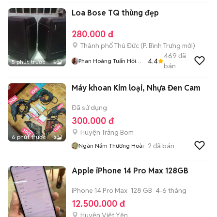
Loa Bose TQ thùng đẹp
280.000 đ
Thành phố Thủ Đức
(
P. Bình Trưng
mới)
469
đã
4.4
Phan Hoàng Tuấn Hỏi
5 phút trước
5
bán
Chơi Cho Vui Thì Bỏ
Qua Dùm
Máy khoan Kim loại, Nhựa Đen Cam
Đã sử dụng
300.000 đ
Huyện Trảng Bom
6 phút trước
3
2
đã bán
Ngàn Năm Thương Hoài
Apple iPhone 14 Pro Max 128GB
iPhone 14 Pro Max
128 GB
4-6 tháng
12.500.000 đ
Huyện Việt Yên