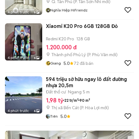
Q. Tân Phú
(
P. Tân Sơn Nhì
mới)
Nghĩa Hiệp HiFriendz
4 phút trước
6
Xiaomi K20 Pro 6GB 128GB Đỏ
Redmi K20 Pro
128 GB
1.200.000 đ
Thành phố Phủ Lý
(
P. Phù Vân
mới)
4 phút trước
6
G
5.0
72
đã bán
Giang
594 triệu sở hữu ngay lô đất đường
nhựa 20,5m
Đất thổ cư
Ngang 5 m
1,98 tỷ
22 tr/m²
90 m²
Thị xã Bến Cát
(
P. Hòa Lợi
mới)
4 phút trước
6
5.0
Tiên