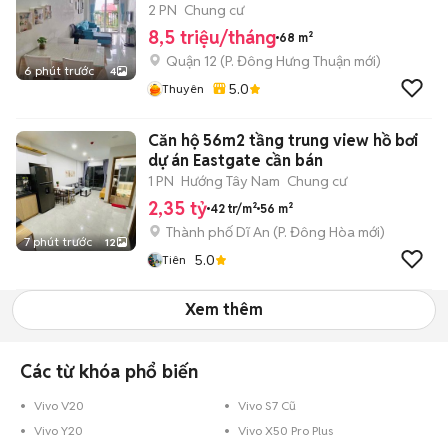
2 PN
Chung cư
8,5 triệu/tháng
68 m²
Quận 12
(
P. Đông Hưng Thuận
mới)
6 phút trước
4
5.0
Thuyên
Căn hộ 56m2 tầng trung view hồ bơi
dự án Eastgate cần bán
1 PN
Hướng Tây Nam
Chung cư
2,35 tỷ
42 tr/m²
56 m²
Thành phố Dĩ An
(
P. Đông Hòa
mới)
7 phút trước
12
5.0
Tiên
Xem thêm
Các từ khóa phổ biến
Vivo V20
Vivo S7 Cũ
Vivo Y20
Vivo X50 Pro Plus