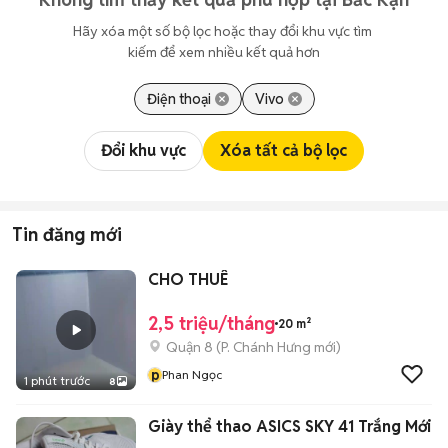
Hãy xóa một số bộ lọc hoặc thay đổi khu vực tìm 
kiếm để xem nhiều kết quả hơn
Điện thoại
Vivo
Đổi khu vực
Xóa tất cả bộ lọc
Tin đăng mới
CHO THUÊ
2,5 triệu/tháng
20 m²
Quận 8
(
P. Chánh Hưng
mới)
p
Phan Ngọc
1 phút trước
8
Giày thể thao ASICS SKY 41 Trắng Mới