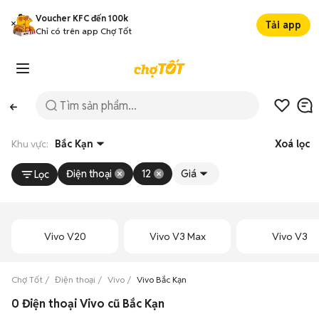
Voucher KFC đến 100k
Tải app
Chỉ có trên app Chợ Tốt
Khu vực:
Bắc Kạn
Xoá lọc
Điện thoại
12
Giá
Lọc
Vivo V20
Vivo V3 Max
Vivo V3
Chợ Tốt
Điện thoại
Vivo
Vivo Bắc Kạn
0 Điện thoại Vivo cũ Bắc Kạn