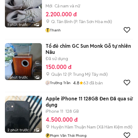
Mới
Cả nam và nữ
2.200.000 đ
Q. Tân Bình
(
P. Tân Sơn Hòa
mới)
1 phút trước
4
T
Thanh
Tổ đẻ chim GC Sun Monk Gỗ tự nhiên
Nâu
Đã sử dụng
150.000 đ
Quận 12
(
P. Trung Mỹ Tây
mới)
1 phút trước
1
4.8
63
đã bán
Trường Trần
Apple iPhone 11 128GB Đen Đã qua sử
dụng
iPhone 11
128 GB
4.500.000 đ
Huyện Hàm Thuận Nam
(
Xã Hàm Kiệm
mới)
2 phút trước
2
P
Phạm Văn Thái Phong