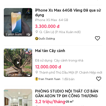
iPhone Xs Max 64GB Vàng Đã qua sử
dụng
iPhone XS Max
64 GB
3.300.000 đ
Q. Cẩm Lệ
(
P. Hòa Xuân
mới)
2 phút trước
3
Q
Quốc Dương
Mai tàn Cây cảnh
Đã sử dụng
Cây cảnh trong nhà
12.000.000 đ
Thành phố Thủ Dầu Một
(
P. Chánh Hiệp
mới)
2 phút trước
1
T
1
đã bán
Tran Thanh Tuan
PHÒNG STUDIO NỘI THẤT CƠ BẢN
GẦN AEON TP ĐH CÔNG THƯƠNG
3,2 triệu/tháng
25 m²