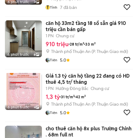
6 phút trước
3
T
7
đã bán
Tỉnh
căn hộ 33m2 tầng 18 sổ sẵn giá 910
triệu cần bán gấp
1 PN
Chung cư
910 triệu
28 tr/m²
33 m²
Thành phố Thuận An
(
P. Thuận Giao
mới)
6 phút trước
8
5.0
Tiên
Giá 1.3 tỷ căn hộ tầng 22 đang có HD
thuê 4,5 tr/ tháng
1 PN
Hướng Đông Bắc
Chung cư
1,3 tỷ
31 tr/m²
42 m²
Thành phố Thuận An
(
P. Thuận Giao
mới)
6 phút trước
4
5.0
Tiên
cho thuê căn hộ 8x plus Trường Chinh
. 68m full nt