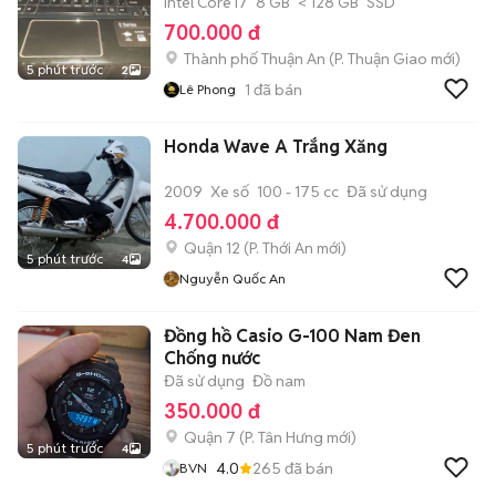
Intel Core i7
8 GB
< 128 GB
SSD
700.000 đ
Thành phố Thuận An
(
P. Thuận Giao
mới)
5 phút trước
2
1
đã bán
Lê Phong
Honda Wave A Trắng Xăng
2009
Xe số
100 - 175 cc
Đã sử dụng
4.700.000 đ
Quận 12
(
P. Thới An
mới)
5 phút trước
4
Nguyễn Quốc An
Đồng hồ Casio G-100 Nam Đen
Chống nước
Đã sử dụng
Đồ nam
350.000 đ
Quận 7
(
P. Tân Hưng
mới)
5 phút trước
4
4.0
265
đã bán
BVN