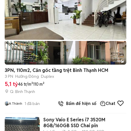
Tin nổi bật
10
+
2
3PN, 110m2, Căn góc tầng trệt Bình Thạnh HCM
3 PN
Hướng Đông
Duplex
5,1 tỷ
46 tr/m²
110 m²
Q. Bình Thạnh
1
đã bán
Bấm để hiện số
Chat
A Thành
Sony Vaio E Series i7 3520M
8GB/160GB SSD Chai pin