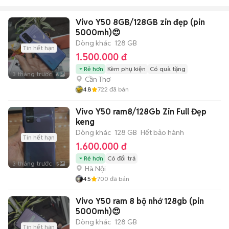
Vivo Y50 8GB/128GB zin đẹp (pin
5000mh)😍
Dòng khác
128 GB
Tin hết hạn
1.500.000 đ
Rẻ hơn
Kèm phụ kiện
Có quà tặng
3 tháng trước
6
Cần Thơ
4.8
722
đã bán
Vivo Y50 ram8/128Gb Zin Full Đẹp
keng
Dòng khác
128 GB
Hết bảo hành
Tin hết hạn
1.600.000 đ
Rẻ hơn
Có đổi trả
3 tháng trước
5
Hà Nội
4.5
700
đã bán
Vivo Y50 ram 8 bộ nhớ 128gb (pin
5000mh)😍
Dòng khác
128 GB
Tin hết hạn