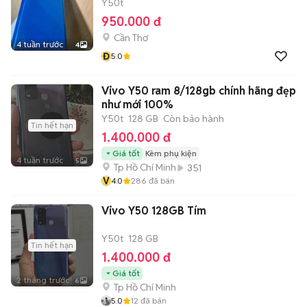
Y50t
950.000 đ
Cần Thơ
4 tuần trước
4
Đ
5.0
Vivo Y50 ram 8/128gb chính hãng đẹp
như mới 100%
Y50t
128 GB
Còn bảo hành
Tin hết hạn
1.400.000 đ
Giá tốt
Kèm phụ kiện
4 tuần trước
5
Tp Hồ Chí Minh
351
V
4.0
286
đã bán
Vivo Y50 128GB Tím
Y50t
128 GB
Tin hết hạn
1.400.000 đ
Giá tốt
2 tháng trước
6
Tp Hồ Chí Minh
5.0
12
đã bán