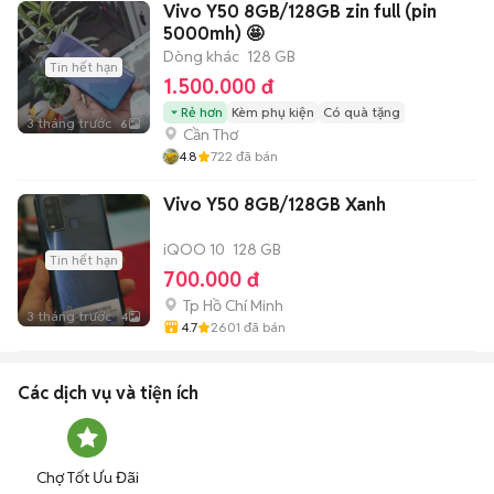
Vivo Y50 8GB/128GB zin full (pin
5000mh) 🤩
Dòng khác
128 GB
Tin hết hạn
1.500.000 đ
Rẻ hơn
Kèm phụ kiện
Có quà tặng
3 tháng trước
6
Cần Thơ
4.8
722
đã bán
Vivo Y50 8GB/128GB Xanh
iQOO 10
128 GB
Tin hết hạn
700.000 đ
Tp Hồ Chí Minh
3 tháng trước
4
4.7
2601
đã bán
Các dịch vụ và tiện ích
Chợ Tốt Ưu Đãi