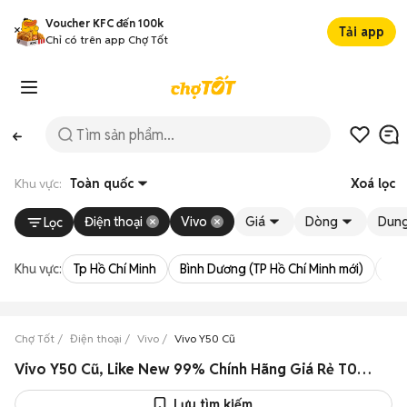
Voucher KFC đến 100k
Tải app
Chỉ có trên app Chợ Tốt
Khu vực:
Toàn quốc
Xoá lọc
Điện thoại
Vivo
Giá
Dòng
Dung
Lọc
Khu vực:
Tp Hồ Chí Minh
Bình Dương (TP Hồ Chí Minh mới)
Bà 
Chợ Tốt
Điện thoại
Vivo
Vivo Y50 Cũ
Vivo Y50 Cũ, Like New 99% Chính Hãng Giá Rẻ T08/2026
Lưu tìm kiếm