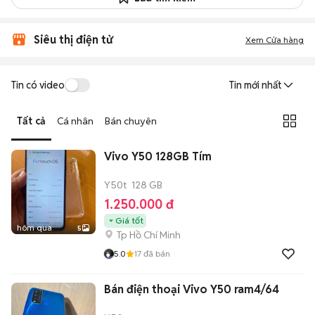
Siêu thị điện tử
Xem Cửa hàng
Tin có video
Tin mới nhất
Tất cả
Cá nhân
Bán chuyên
Vivo Y50 128GB Tím
Y50t
128 GB
1.250.000 đ
Giá tốt
hôm qua
5
Tp Hồ Chí Minh
5.0
17
đã bán
Bán điện thoại Vivo Y50 ram4/64