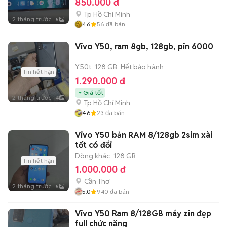
850.000 đ
Tp Hồ Chí Minh
2 tháng trước
5
4.6
56
đã bán
Vivo Y50, ram 8gb, 128gb, pin 6000
Y50t
128 GB
Hết bảo hành
Tin hết hạn
1.290.000 đ
Giá tốt
2 tháng trước
4
Tp Hồ Chí Minh
4.6
23
đã bán
Vivo Y50 bản RAM 8/128gb 2sim xài
tốt có đổi
Dòng khác
128 GB
Tin hết hạn
1.000.000 đ
Cần Thơ
2 tháng trước
5
5.0
940
đã bán
Vivo Y50 Ram 8/128GB máy zin đẹp
full chức năng