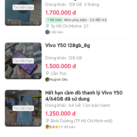
Dòng khác
128 GB
3 tháng
Tin hết hạn
1.700.000 đ
Rẻ hơn
Kèm phụ kiện
Có đổi trả
2 tháng trước
6
Tp Hồ Chí Minh
27
1
đã bán
Vivo Y50 128gb_8g
Dòng khác
128 GB
Tin hết hạn
1.500.000 đ
Cần Thơ
3 tháng trước
3
Huỳnh Ghi
Hết hạn cầm đồ thanh lý Vivo Y50
4/64GB đã sử dung
Dòng khác
64 GB
Còn bảo hành
Tin hết hạn
1.250.000 đ
Bình Dương
(
TP Hồ Chí Minh
mới)
2 tháng trước
6
P
5.0
93
đã bán