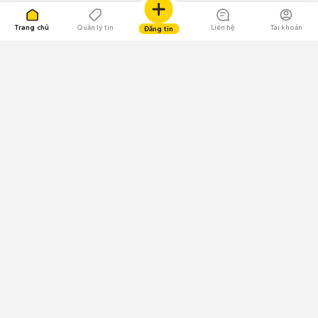
Trang chủ
Quản lý tin
Liên hệ
Tài khoản
Đăng tin
109.000 Bình chọn
Tải ứng dụng Chợ Tốt
Về Chợ Tốt
Quy chế sàn
Chính sách bảo mật
Giải quyết tranh chấp
CÔNG TY TNHH CHỢ TỐT - Người đại diện theo pháp luật:
Nguyễn Trọng Tấn; GPDKKD: 0312120782 do Sở KH & ĐT TP.HCM cấp ngày
11/01/2013;
GPMXH: 185/GP-BTTTT do Bộ Thông tin và Truyền thông
cấp ngày 09/07/2024 - Chịu trách nhiệm
nội dung: Trần Hoàng Ly.
Chính sách sử dụng
Địa chỉ: Tầng 18, Toà nhà UOA, Số 6 đường Tân Trào, Phường Tân Mỹ,