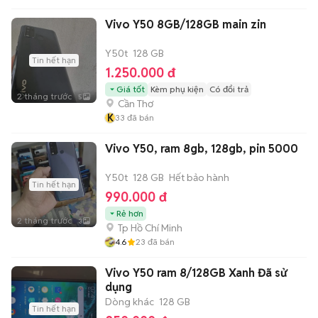
Vivo Y50 8GB/128GB main zin
Y50t
128 GB
Tin hết hạn
1.250.000 đ
Giá tốt
Kèm phụ kiện
Có đổi trả
2 tháng trước
5
Cần Thơ
K
33
đã bán
Vivo Y50, ram 8gb, 128gb, pin 5000
Y50t
128 GB
Hết bảo hành
Tin hết hạn
990.000 đ
Rẻ hơn
2 tháng trước
3
Tp Hồ Chí Minh
4.6
23
đã bán
Vivo Y50 ram 8/128GB Xanh Đã sử
dụng
Dòng khác
128 GB
Tin hết hạn