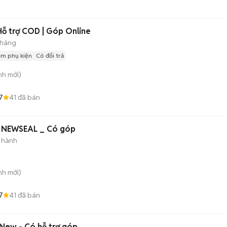
Hỗ trợ COD | Góp Online
tháng
èm phụ kiện
Có đổi trả
nh
mới)
7
41
đã bán
 NEWSEAL _ Có góp
 hành
nh
mới)
7
41
đã bán
 New - Có hỗ trợ góp