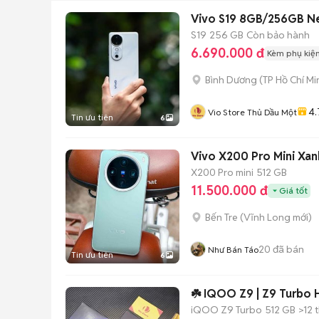
Vivo S19 8GB/256GB Ne
S19
256 GB
Còn bảo hành
6.690.000 đ
Kèm phụ kiệ
Bình Dương
(
TP Hồ Chí Mi
4.
Vio Store Thủ Dầu Một
Tin ưu tiên
6
X200 Pro mini
512 GB
11.500.000 đ
Giá tốt
Bến Tre
(
Vĩnh Long
mới)
20
đã bán
Như Bán Táo
Tin ưu tiên
6
☘️ IQOO Z9 | Z9 Turbo 
iQOO Z9 Turbo
512 GB
>12 