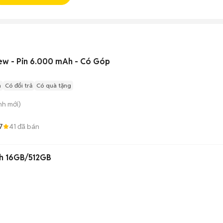
w - Pin 6.000 mAh - Có Góp
n
Có đổi trả
Có quà tặng
nh
mới)
7
41
đã bán
Vivo X200 Pro Mini Xanh 16GB/512GB