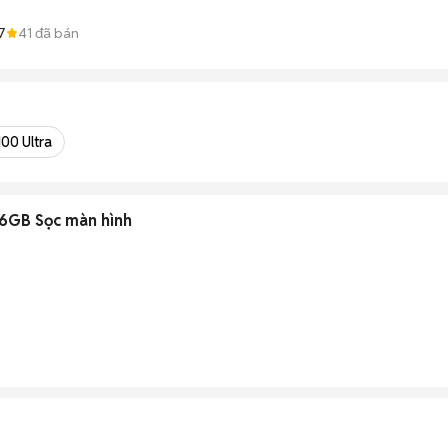
7
41
đã bán
00 Ultra
Vivo X50 Pro+ 12GB/256GB Sọc màn hình