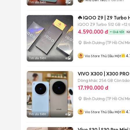
Tin ưu tiên
6
☘️ IQOO Z9 | Z9 Turbo 
iQOO Z9 Turbo
512 GB
>12 
4.590.000 đ
Giá tốt
K
Bình Dương
(
TP Hồ Chí Mi
4.
Vio Store Thủ Dầu Một
Tin ưu tiên
6
VIVO X300 | X300 PRO
Dòng khác
256 GB
Còn bảo
17.190.000 đ
Bình Dương
(
TP Hồ Chí Mi
4.
Vio Store Thủ Dầu Một
Tin ưu tiên
6
Vivo S30 | S30 Pro Mini