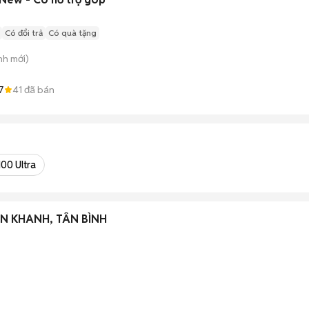
Có đổi trả
Có quà tặng
nh
mới)
7
41
đã bán
00 Ultra
N KHANH, TÂN BÌNH