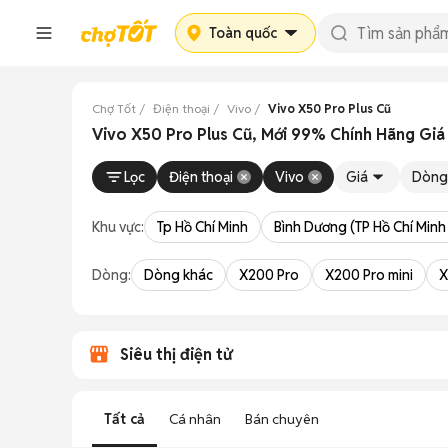
Toàn quốc
Chợ Tốt
Điện thoại
Vivo
Vivo X50 Pro Plus Cũ
Vivo X50 Pro Plus Cũ, Mới 99% Chính Hãng Gi
Lọc
Điện thoại
Vivo
Giá
Dòng
Khu vực:
Tp Hồ Chí Minh
Bình Dương (TP Hồ Chí Minh
Dòng:
Dòng khác
X200 Pro
X200 Pro mini
X
Siêu thị điện tử
Tất cả
Cá nhân
Bán chuyên