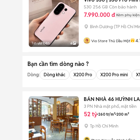
S30
256 GB
Còn bảo hành
7.990.000 đ
Kèm phụ kiện
Bình Dương
(
TP Hồ Chí Mi
4.
Vio Store Thủ Dầu Một
Tin ưu tiên
6
Bạn cần tìm
dòng
nào ?
Dòng:
Dòng khác
X200 Pro
X200 Pro mini
X1
BÁN NHÀ 46 HUỲNH LA
3 PN
Nhà mặt phố, mặt tiền
52 tỷ
260 tr/m²
200 m²
Tp Hồ Chí Minh