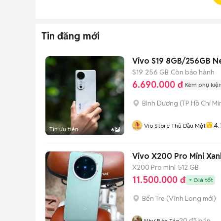
Tin đăng mới
Vivo S19 8GB/256GB Ne
S19
256 GB
Còn bảo hành
6.690.000 đ
Kèm phụ kiệ
Bình Dương
(
TP Hồ Chí Mi
4.
Vio Store Thủ Dầu Một
Tin ưu tiên
6
X200 Pro mini
512 GB
11.500.000 đ
Giá tốt
Bến Tre
(
Vĩnh Long
mới)
20
đã bán
Như Bán Táo