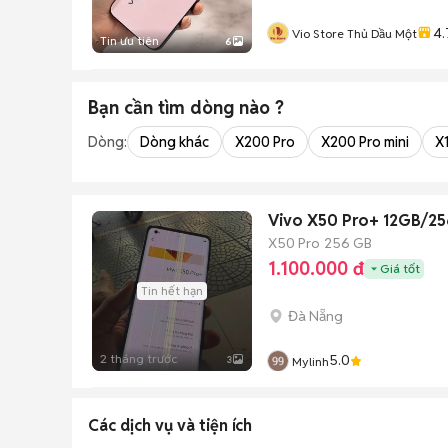
4.
Vio Store Thủ Dầu Một
Tin ưu tiên
6
Bạn cần tìm
dòng
nào ?
Dòng:
Dòng khác
X200 Pro
X200 Pro mini
X1
X50 Pro
256 GB
1.100.000 đ
Giá tốt
Tin hết hạn
Đà Nẵng
2 tháng trước
5.0
3
Mylinh
Các dịch vụ và tiện ích