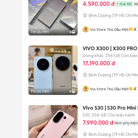
4.590.000 đ
Giá tốt
K
Bình Dương
(
TP Hồ Chí Mi
4.
Vio Store Thủ Dầu Một
Tin ưu tiên
6
VIVO X300 | X300 PRO
Dòng khác
256 GB
Còn bảo
17.190.000 đ
Bình Dương
(
TP Hồ Chí Mi
4.
Vio Store Thủ Dầu Một
Tin ưu tiên
6
Vivo S30 | S30 Pro Mini
S30
256 GB
Còn bảo hành
7.990.000 đ
Kèm phụ kiện
Bình Dương
(
TP Hồ Chí Mi