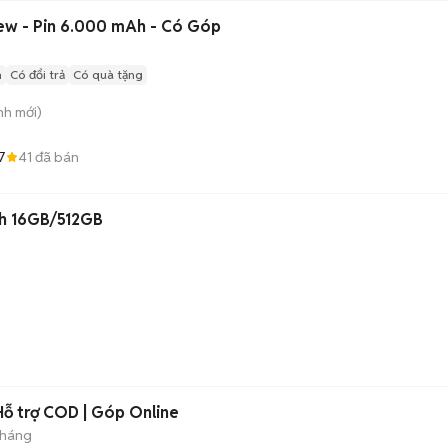
w - Pin 6.000 mAh - Có Góp
n
Có đổi trả
Có quà tặng
nh
mới)
7
41
đã bán
Vivo X200 Pro Mini Xanh 16GB/512GB
Hỗ trợ COD | Góp Online
tháng