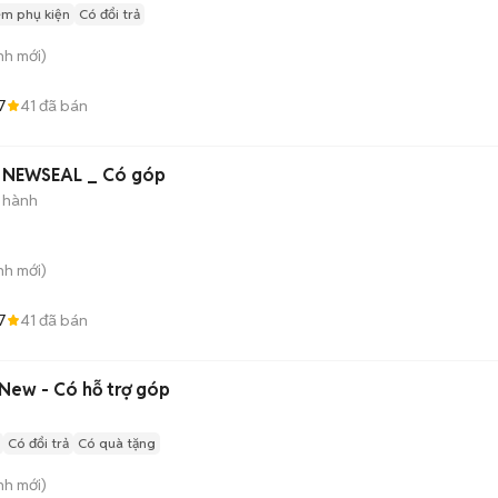
èm phụ kiện
Có đổi trả
nh
mới)
7
41
đã bán
 NEWSEAL _ Có góp
 hành
nh
mới)
7
41
đã bán
 New - Có hỗ trợ góp
Có đổi trả
Có quà tặng
nh
mới)