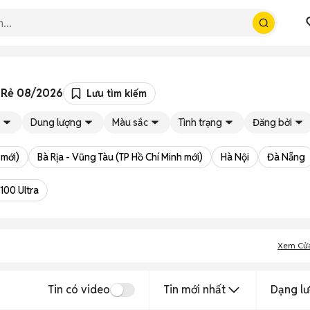
á Rẻ 08/2026
Lưu tìm kiếm
Dung lượng
Màu sắc
Tình trạng
Đăng bởi
 mới)
Bà Rịa - Vũng Tàu (TP Hồ Chí Minh mới)
Hà Nội
Đà Nẵng
100 Ultra
Xem Cử
Tin có video
Tin mới nhất
Dạng lư