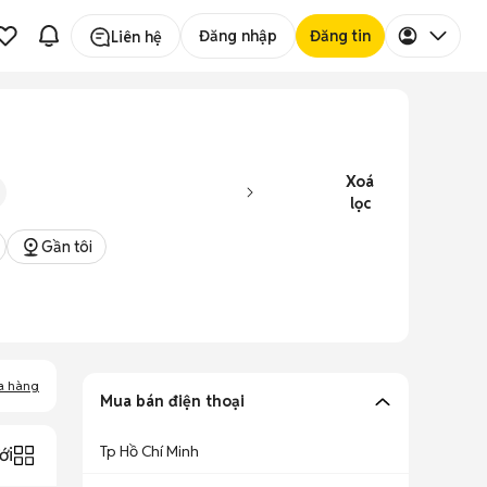
Đăng nhập
Đăng tin
Liên hệ
Xoá
lọc
Gần tôi
a hàng
Mua bán điện thoại
Tp Hồ Chí Minh
ới