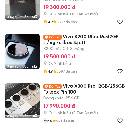
19.300.000 đ
Q. Ninh Kiều
(
P. Tân An
mới)
3 ngày trước
5
4.9
3897
đã bán
Vivo X200 Ultra 16.512GB
trắng Fullbox Sạc Ít
X200
512 GB
3 tháng
19.500.000 đ
Q. Ninh Kiều
3 ngày trước
6
4.9
3897
đã bán
Vivo X300 Pro 12GB/256GB
Fullbox Pin 100
Dòng khác
256 GB
17.990.000 đ
Q. Ninh Kiều
(
P. Tân An
mới)
3 ngày trước
1
5.0
534
đã bán