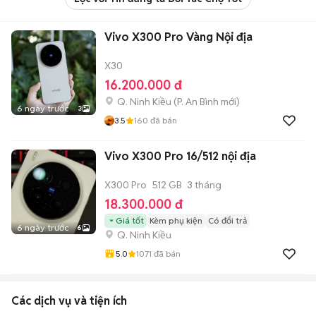
Vivo X300 Pro Vàng Nội địa
X30
16.200.000 đ
Q. Ninh Kiều
(
P. An Bình
mới)
6 ngày trước
3
3.5
160
đã bán
Vivo X300 Pro 16/512 nội địa
X300 Pro
512 GB
3 tháng
18.300.000 đ
Giá tốt
Kèm phụ kiện
Có đổi trả
6 ngày trước
6
Q. Ninh Kiều
5.0
1071
đã bán
Các dịch vụ và tiện ích