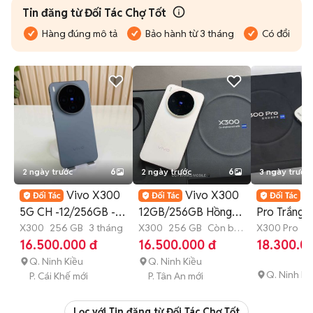
Tin đăng từ Đối Tác Chợ Tốt
Hàng đúng mô tả
Bảo hành từ 3 tháng
Có đổi trả
2 ngày trước
6
2 ngày trước
6
3 ngày trước
Vivo X300
Vivo X300
V
5G CH -12/256GB -
12GB/256GB Hồng
Pro Trắng
Pin 100% Còn Bảo
X300
256 GB
3 tháng
Chính hãng Fullbox
X300
256 GB
Còn bảo
12GB/256
X300 Pro
2
hành
tháng
16.500.000 đ
16.500.000 đ
18.300.0
Hành
Q. Ninh Kiều
Q. Ninh Kiều
Q. Ninh Ki
P. Cái Khế mới
P. Tân An mới
Lọc với Tin đăng từ Đối Tác Chợ Tốt