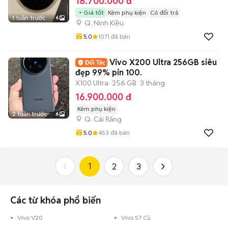
18.700.000 đ
Giá tốt
Kèm phụ kiện
Có đổi trả
1 tuần trước
6
Q. Ninh Kiều
5.0
1071
đã bán
Vivo X200 Ultra 256GB siêu
đẹp 99% pin 100.
X100 Ultra
256 GB
3 tháng
16.900.000 đ
Kèm phụ kiện
2 tuần trước
6
Q. Cái Răng
5.0
453
đã bán
1
2
3
Các từ khóa phổ biến
Vivo V20
Vivo S7 Cũ