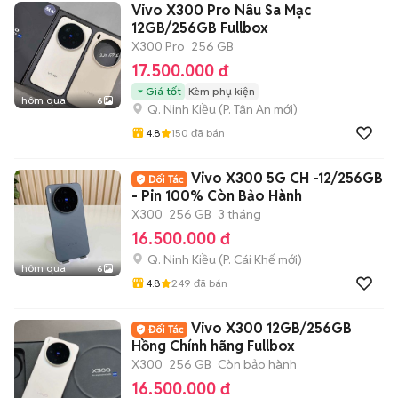
Vivo X300 Pro Nâu Sa Mạc
12GB/256GB Fullbox
X300 Pro
256 GB
17.500.000 đ
Giá tốt
Kèm phụ kiện
hôm qua
6
Q. Ninh Kiều
(
P. Tân An
mới)
4.8
150
đã bán
Vivo X300 5G CH -12/256GB
- Pin 100% Còn Bảo Hành
X300
256 GB
3 tháng
16.500.000 đ
Q. Ninh Kiều
(
P. Cái Khế
mới)
hôm qua
6
4.8
249
đã bán
Vivo X300 12GB/256GB
Hồng Chính hãng Fullbox
X300
256 GB
Còn bảo hành
16.500.000 đ