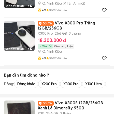
Q. Ninh Kiều
(
P. Tân An
mới)
2 ngày trước
6
4.9
3897
đã bán
Vivo X300 Pro Trắng
12GB/256GB
X300 Pro
256 GB
3 tháng
18.300.000 đ
Giá tốt
Kèm phụ kiện
3 ngày trước
6
Q. Ninh Kiều
4.9
3897
đã bán
Bạn cần tìm
dòng
nào ?
Dòng:
Dòng khác
X200 Pro
X300 Pro
X100 Ultra
X3
Vivo X300S 12GB/256GB
Xanh Lá Dimensity 9500
X30
256 GB
3 tháng