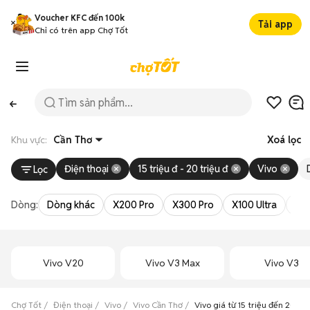
Voucher KFC đến 100k
Tải app
Chỉ có trên app Chợ Tốt
Khu vực:
Cần Thơ
Xoá lọc
Điện thoại
15 triệu đ - 20 triệu đ
Vivo
Lọc
Dòng:
Dòng khác
X200 Pro
X300 Pro
X100 Ultra
X3
Vivo V20
Vivo V3 Max
Vivo V3
Chợ Tốt
Điện thoại
Vivo
Vivo Cần Thơ
Vivo giá từ 15 triệu đến 20 tr