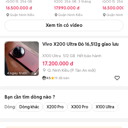
COD
iQOO 15 256 GB
X200 256 GB 3 tháng
SHIP COD
iQOO 15 256 G
16.500.000 đ
17.990.000 đ
16.500.000 
Quận Ninh Kiều
Quận Ninh Kiều
Quận Ninh Ki
Xem tin có video
Vivo X200 Ultra Đỏ 16,512g giao lưu
X100 Ultra
512 GB
Hết bảo hành
17.200.000 đ
Q. Ninh Kiều
(
P. Tân An
mới)
4 ngày trước
2
4.5
19
đã bán
Bạn cần tìm
dòng
nào ?
Dòng:
Dòng khác
X200 Pro
X300 Pro
X100 Ultra
X3