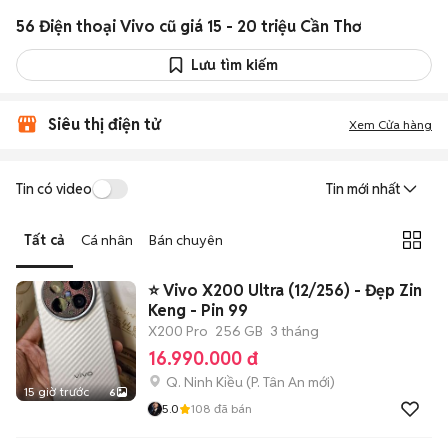
56 Điện thoại Vivo cũ giá 15 - 20 triệu Cần Thơ
Lưu tìm kiếm
Siêu thị điện tử
Xem Cửa hàng
Tin có video
Tin mới nhất
Tất cả
Cá nhân
Bán chuyên
⭐ Vivo X200 Ultra (12/256) - Đẹp Zin
Keng - Pin 99
X200 Pro
256 GB
3 tháng
16.990.000 đ
Q. Ninh Kiều
(
P. Tân An
mới)
15 giờ trước
6
5.0
108
đã bán