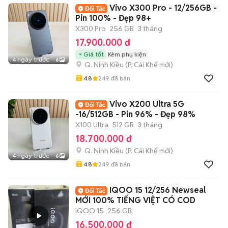
Vivo X300 Pro - 12/256GB -
Pin 100% - Đẹp 98+
X300 Pro
256 GB
3 tháng
17.900.000 đ
Giá tốt
Kèm phụ kiện
4 ngày trước
6
Q. Ninh Kiều
(
P. Cái Khế
mới)
4.8
249
đã bán
Vivo X200 Ultra 5G
-16/512GB - Pin 96% - Đẹp 98%
X100 Ultra
512 GB
3 tháng
18.700.000 đ
Q. Ninh Kiều
(
P. Cái Khế
mới)
4 ngày trước
6
4.8
249
đã bán
IQOO 15 12/256 Newseal
MỚI 100% TIẾNG VIỆT CÓ COD
iQOO 15
256 GB
16.500.000 đ