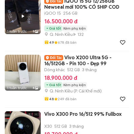
IQOO 15 5G 12/256GB
Newseal mới 100% CÓ SHIP COD
iQOO 15
256 GB
16.500.000 đ
Giá tốt
Kèm phụ kiện
1 tuần trước
5
Q. Ninh Kiều
132
4.9
678
đã bán
Vivo X200 Ultra 5G -
16/512GB - Pin 100 - Đẹp 99
Dòng khác
512 GB
3 tháng
18.900.000 đ
Giá tốt
Kèm phụ kiện
1 tuần trước
6
Q. Ninh Kiều
(
P. Cái Khế
mới)
4.8
249
đã bán
Vivo X300 Pro 16/512 99% Fullbox
X30
512 GB
3 tháng