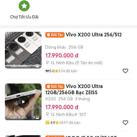
Chợ Tốt Ưu Đãi
Vivo X200 Ultra 256/512
Dòng khác
256 GB
17.990.000 đ
Q. Ninh Kiều
(
P. Tân An
mới)
1 tuần trước
1
5.0
534
đã bán
Vivo X200 Ultra
12GB/256GB Bạc ZEISS
X200
256 GB
3 tháng
17.990.000 đ
Q. Ninh Kiều
107
1 tuần trước
6
4.9
3897
đã bán