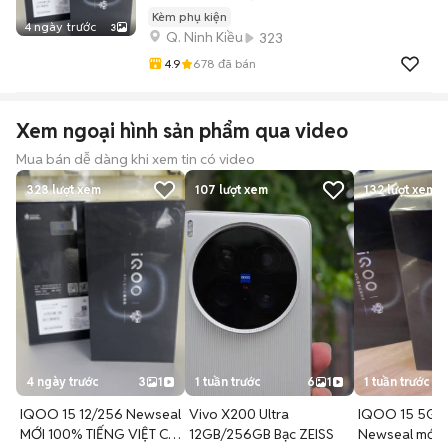
Kèm phụ kiện
4 ngày trước
3
Q. Ninh Kiều
323
4.9
678
đã bán
Xem ngoại hình sản phẩm qua video
Mua bán dễ dàng khi xem tin có video
323
lượt xem
107
lượt xem
132
lượt xem
4 ngày trước
3
1
1 tuần trước
6
1
1 tuần trước
IQOO 15 12/256 Newseal
Vivo X200 Ultra
IQOO 15 5G 
MỚI 100% TIẾNG VIỆT CÓ
12GB/256GB Bạc ZEISS
Newseal mới 