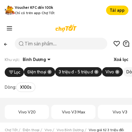
Voucher KFC đến 100k
Tải app
Chỉ có trên app Chợ Tốt
Khu vực:
Bình Dương
Xoá lọc
Điện thoại
3 triệu đ - 5 triệu đ
Vivo
Dò
Lọc
Dòng:
X100s
Vivo V20
Vivo V3 Max
Vivo V3
Chợ Tốt
Điện thoại
Vivo
Vivo Bình Dương
Vivo giá từ 3 triệu đến 5 