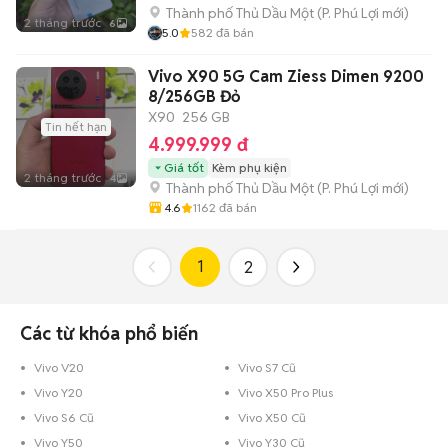
Thành phố Thủ Dầu Một
(
P. Phú Lợi
mới)
2 tháng trước
6
5.0
582
đã bán
Vivo X90 5G Cam Ziess Dimen 9200
8/256GB Đỏ
X90
256 GB
Tin hết hạn
4.999.999 đ
Giá tốt
Kèm phụ kiện
2 tháng trước
4
Thành phố Thủ Dầu Một
(
P. Phú Lợi
mới)
4.6
1162
đã bán
1
2
Các từ khóa phổ biến
Vivo V20
Vivo S7 Cũ
Vivo Y20
Vivo X50 Pro Plus
Vivo S6 Cũ
Vivo X50 Cũ
Vivo Y50
Vivo Y30 Cũ