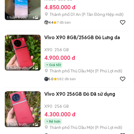
4.850.000 đ
Thành phố Dĩ An
(
P. Tân Đông Hiệp
mới)
1 tuần trước
6
4.4
7
đã bán
Vivo X90 8GB/256GB Đỏ Lưng da
X90
256 GB
4.900.000 đ
Giá tốt
2 tuần trước
6
Thành phố Thủ Dầu Một
(
P. Phú Lợi
mới)
5.0
582
đã bán
Vivo X90 256GB Đỏ Đã sử dụng
X90
256 GB
4.300.000 đ
Rẻ hơn
2 tuần trước
6
Thành phố Thủ Dầu Một
(
P. Phú Lợi
mới)