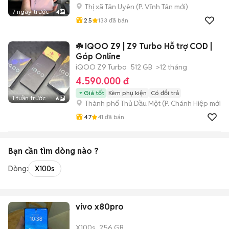
Thị xã Tân Uyên
(
P. Vĩnh Tân
mới)
7 ngày trước
4
2.5
133
đã bán
☘️ IQOO Z9 | Z9 Turbo Hỗ trợ COD |
Góp Online
iQOO Z9 Turbo
512 GB
>12 tháng
4.590.000 đ
Giá tốt
Kèm phụ kiện
Có đổi trả
1 tuần trước
6
Thành phố Thủ Dầu Một
(
P. Chánh Hiệp
mới)
4.7
41
đã bán
Bạn cần tìm
dòng
nào ?
Dòng:
X100s
vivo x80pro
X100s
256 GB