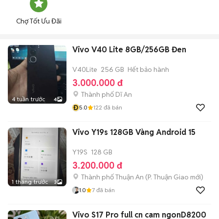
Chợ Tốt Ưu Đãi
Vivo V40 Lite 8GB/256GB Đen
V40Lite
256 GB
Hết bảo hành
3.000.000 đ
Thành phố Dĩ An
4 tuần trước
4
Đ
5.0
122
đã bán
Vivo Y19s 128GB Vàng Android 15
Y19S
128 GB
3.200.000 đ
Thành phố Thuận An
(
P. Thuận Giao
mới)
1 tháng trước
3
1.0
7
đã bán
Vivo S17 Pro full cn cam ngonD8200