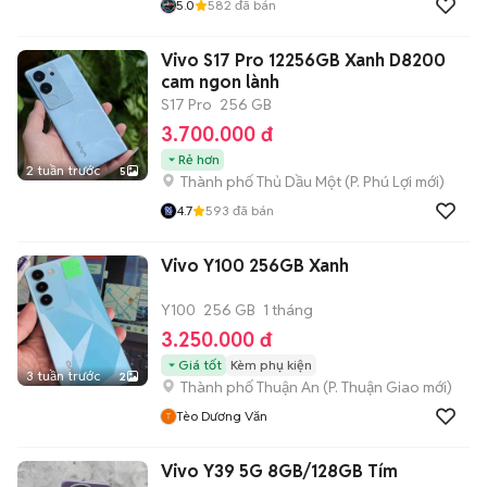
5.0
582
đã bán
Vivo S17 Pro 12256GB Xanh D8200
cam ngon lành
S17 Pro
256 GB
3.700.000 đ
Rẻ hơn
2 tuần trước
5
Thành phố Thủ Dầu Một
(
P. Phú Lợi
mới)
4.7
593
đã bán
Vivo Y100 256GB Xanh
Y100
256 GB
1 tháng
3.250.000 đ
Giá tốt
Kèm phụ kiện
3 tuần trước
2
Thành phố Thuận An
(
P. Thuận Giao
mới)
Tèo Dương Văn
Vivo Y39 5G 8GB/128GB Tím