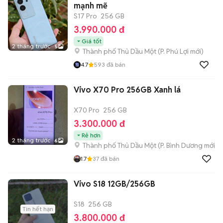
mạnh mẽ
S17 Pro
256 GB
3.990.000 đ
Giá tốt
2 tháng trước
5
Thành phố Thủ Dầu Một
(
P. Phú Lợi
mới)
4.7
593
đã bán
Vivo X70 Pro 256GB Xanh lá
X70 Pro
256 GB
3.300.000 đ
Rẻ hơn
2 tháng trước
6
Thành phố Thủ Dầu Một
(
P. Bình Dương
mới)
1.7
37
đã bán
Vivo S18 12GB/256GB
S18
256 GB
Tin hết hạn
3.800.000 đ