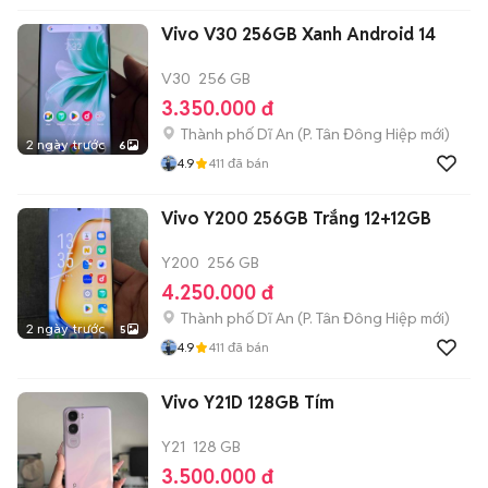
Vivo V30 256GB Xanh Android 14
V30
256 GB
3.350.000 đ
Thành phố Dĩ An
(
P. Tân Đông Hiệp
mới)
2 ngày trước
6
4.9
411
đã bán
Vivo Y200 256GB Trắng 12+12GB
Y200
256 GB
4.250.000 đ
Thành phố Dĩ An
(
P. Tân Đông Hiệp
mới)
2 ngày trước
5
4.9
411
đã bán
Vivo Y21D 128GB Tím
Y21
128 GB
3.500.000 đ