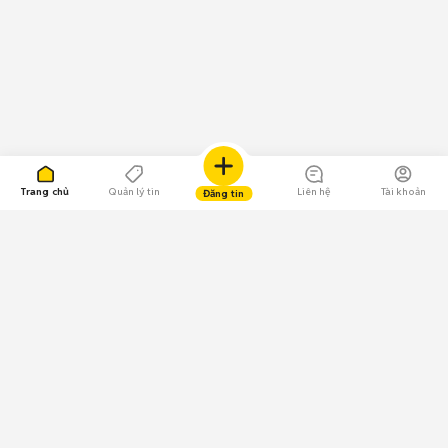
Trang chủ
Quản lý tin
Liên hệ
Tài khoản
Đăng tin
109.000 Bình chọn
Tải ứng dụng Chợ Tốt
Về Chợ Tốt
Quy chế sàn