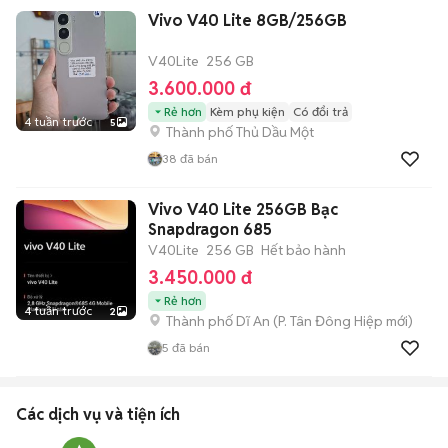
Vivo V40 Lite 8GB/256GB
V40Lite
256 GB
3.600.000 đ
Rẻ hơn
Kèm phụ kiện
Có đổi trả
4 tuần trước
5
Thành phố Thủ Dầu Một
38
đã bán
Vivo V40 Lite 256GB Bạc
Snapdragon 685
V40Lite
256 GB
Hết bảo hành
3.450.000 đ
Rẻ hơn
4 tuần trước
2
Thành phố Dĩ An
(
P. Tân Đông Hiệp
mới)
5
đã bán
Các dịch vụ và tiện ích