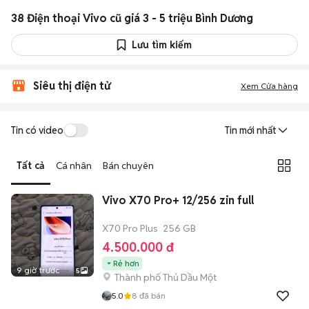
38 Điện thoại Vivo cũ giá 3 - 5 triệu Bình Dương
Lưu tìm kiếm
Siêu thị điện tử
Xem Cửa hàng
Tin có video
Tin mới nhất
Tất cả
Cá nhân
Bán chuyên
Vivo X70 Pro+ 12/256 zin full
X70 Pro Plus
256 GB
4.500.000 đ
Rẻ hơn
9 giờ trước
5
Thành phố Thủ Dầu Một
5.0
8
đã bán