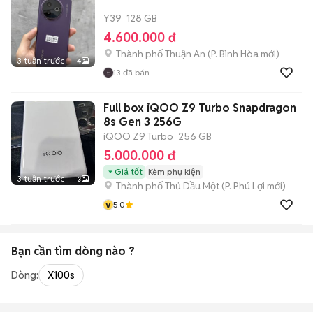
Y39
128 GB
4.600.000 đ
Thành phố Thuận An
(
P. Bình Hòa
mới)
3 tuần trước
4
13
đã bán
Full box iQOO Z9 Turbo Snapdragon
8s Gen 3 256G
iQOO Z9 Turbo
256 GB
5.000.000 đ
Giá tốt
Kèm phụ kiện
3 tuần trước
3
Thành phố Thủ Dầu Một
(
P. Phú Lợi
mới)
v
5.0
Bạn cần tìm
dòng
nào ?
Dòng:
X100s