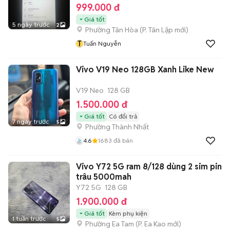
999.000 đ
Giá tốt
5 ngày trước
2
Phường Tân Hòa
(
P. Tân Lập
mới)
T
Tuấn Nguyễn
Vivo V19 Neo 128GB Xanh Like New
V19 Neo
128 GB
1.500.000 đ
Giá tốt
Có đổi trả
7 ngày trước
5
Phường Thành Nhất
4.6
1683
đã bán
Vivo Y72 5G ram 8/128 dùng 2 sim pin
trâu 5000mah
Y72 5G
128 GB
1.900.000 đ
Giá tốt
Kèm phụ kiện
1 tuần trước
5
Phường Ea Tam
(
P. Ea Kao
mới)