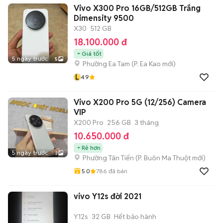
Vivo X300 Pro 16GB/512GB Trắng
Dimensity 9500
X30
512 GB
18.100.000 đ
Giá tốt
5 ngày trước
5
Phường Ea Tam
(
P. Ea Kao
mới)
L
4.9
Vivo X200 Pro 5G (12/256) Camera
VIP
X200 Pro
256 GB
3 tháng
10.650.000 đ
Rẻ hơn
5 ngày trước
3
Phường Tân Tiến
(
P. Buôn Ma Thuột
mới)
5.0
786
đã bán
vivo Y12s đời 2021
Y12s
32 GB
Hết bảo hành