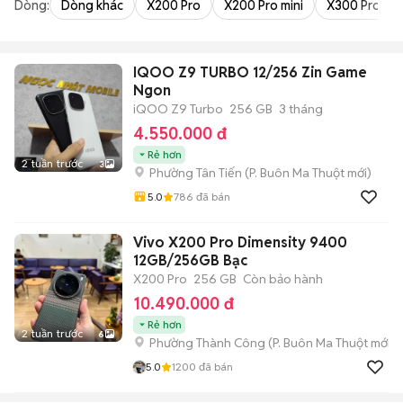
Dòng:
Dòng khác
X200 Pro
X200 Pro mini
X300 Pro
IQOO Z9 TURBO 12/256 Zin Game
Ngon
iQOO Z9 Turbo
256 GB
3 tháng
4.550.000 đ
Rẻ hơn
2 tuần trước
3
Phường Tân Tiến
(
P. Buôn Ma Thuột
mới)
5.0
786
đã bán
Vivo X200 Pro Dimensity 9400
12GB/256GB Bạc
X200 Pro
256 GB
Còn bảo hành
10.490.000 đ
Rẻ hơn
2 tuần trước
6
Phường Thành Công
(
P. Buôn Ma Thuột
mới)
5.0
1200
đã bán