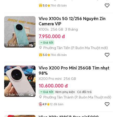
5.0
786
đã bán
Vivo X100s 5G 12/256 Nguyên Zin
Camera VIP
X100s
256 GB
3 tháng
7.950.000 đ
Giá tốt
2 tuần trước
3
Phường Tân Tiến
(
P. Buôn Ma Thuột
mới)
5.0
786
đã bán
Vivo X200 Pro Mini 256GB Tím nhạt
98%
X200 Pro mini
256 GB
10.600.000 đ
Giá tốt
Kèm phụ kiện
Có đổi trả
2 tuần trước
6
Phường Tân Thành
(
P. Buôn Ma Thuột
mới)
4.9
12
đã bán