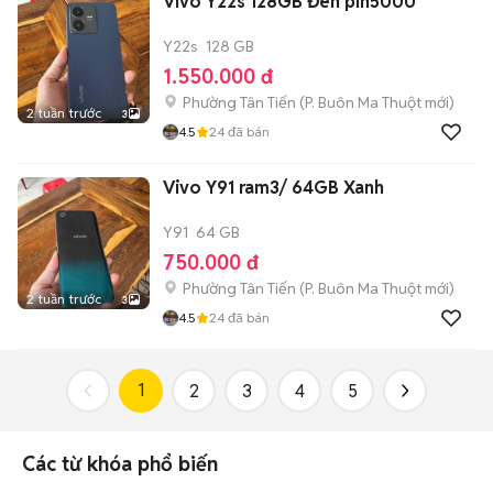
Vivo Y22s 128GB Đen pin5000
Y22s
128 GB
1.550.000 đ
Phường Tân Tiến
(
P. Buôn Ma Thuột
mới)
2 tuần trước
3
4.5
24
đã bán
Vivo Y91 ram3/ 64GB Xanh
Y91
64 GB
750.000 đ
Phường Tân Tiến
(
P. Buôn Ma Thuột
mới)
2 tuần trước
3
4.5
24
đã bán
1
2
3
4
5
Các từ khóa phổ biến