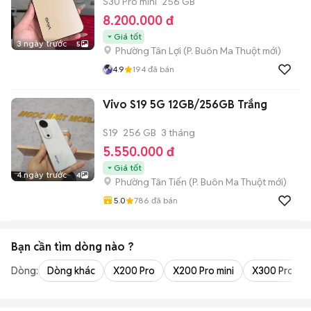
S30 Pro mini
256 GB
8.200.000 đ
Giá tốt
3 ngày trước
5
Phường Tân Lợi
(
P. Buôn Ma Thuột
mới)
4.9
194
đã bán
Vivo S19 5G 12GB/256GB Trắng
S19
256 GB
3 tháng
5.550.000 đ
Giá tốt
4 ngày trước
4
Phường Tân Tiến
(
P. Buôn Ma Thuột
mới)
5.0
786
đã bán
Bạn cần tìm
dòng
nào ?
Dòng:
Dòng khác
X200 Pro
X200 Pro mini
X300 Pro