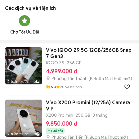
Các dịch vụ và tiện ích
Chợ Tốt Ưu Đãi
Vivo IQOO Z9 5G 12GB/256GB Snap
7 Gen3
iQOO Z9
256 GB
4.999.000 đ
Phường Tân Thành
(
P. Buôn Ma Thuột
mới)
2 tuần trước
3
5.0
2063
đã bán
Vivo X200 Promini (12/256) Camera
VIP
X200 Pro mini
256 GB
3 tháng
9.850.000 đ
Giá tốt
2 tuần trước
3
Phường Tân Tiến
(
P. Buôn Ma Thuột
mới)