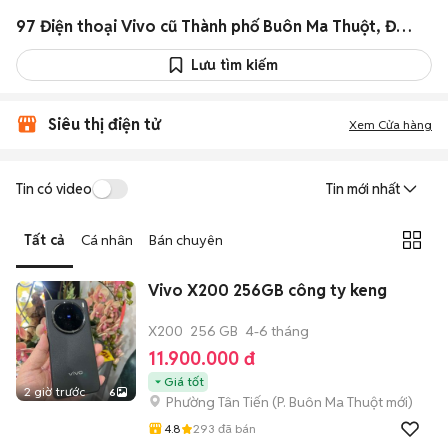
97 Điện thoại Vivo cũ Thành phố Buôn Ma Thuột, Đắk Lắk
Lưu tìm kiếm
Siêu thị điện tử
Xem Cửa hàng
Tin có video
Tin mới nhất
Tất cả
Cá nhân
Bán chuyên
Vivo X200 256GB công ty keng
X200
256 GB
4-6 tháng
11.900.000 đ
Giá tốt
2 giờ trước
6
Phường Tân Tiến
(
P. Buôn Ma Thuột
mới)
4.8
293
đã bán