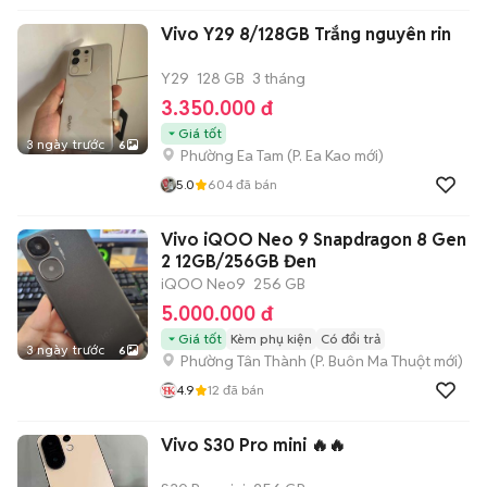
Vivo Y29 8/128GB Trắng nguyên rin
Y29
128 GB
3 tháng
3.350.000 đ
Giá tốt
3 ngày trước
6
Phường Ea Tam
(
P. Ea Kao
mới)
5.0
604
đã bán
Vivo iQOO Neo 9 Snapdragon 8 Gen
2 12GB/256GB Đen
iQOO Neo9
256 GB
5.000.000 đ
Giá tốt
Kèm phụ kiện
Có đổi trả
3 ngày trước
6
Phường Tân Thành
(
P. Buôn Ma Thuột
mới)
4.9
12
đã bán
Vivo S30 Pro mini 🔥🔥