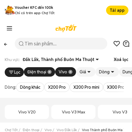
Voucher KFC đến 100k
Tải app
Chỉ có trên app Chợ Tốt
Khu vực:
Đắk Lắk, Thành phố Buôn Ma Thuột
Xoá lọc
Điện thoại
Vivo
Giá
Dòng
Dung
Lọc
Dòng:
Dòng khác
X200 Pro
X200 Pro mini
X300 Pro
Vivo V20
Vivo V3 Max
Vivo V3
Chợ Tốt
Điện thoại
Vivo
Vivo Đắk Lắk
Vivo Thành phố Buôn Ma Thuộ