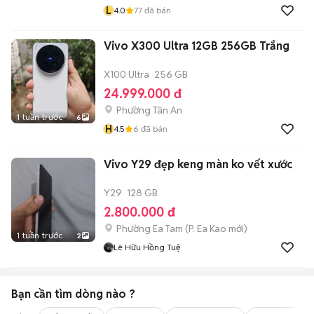
L
4.0
77
đã bán
Vivo X300 Ultra 12GB 256GB Trắng
X100 Ultra
256 GB
24.999.000 đ
Phường Tân An
1 tuần trước
6
H
4.5
6
đã bán
Vivo Y29 đẹp keng màn ko vết xước
Y29
128 GB
2.800.000 đ
Phường Ea Tam
(
P. Ea Kao
mới)
1 tuần trước
2
Lê Hữu Hồng Tuệ
Bạn cần tìm
dòng
nào ?