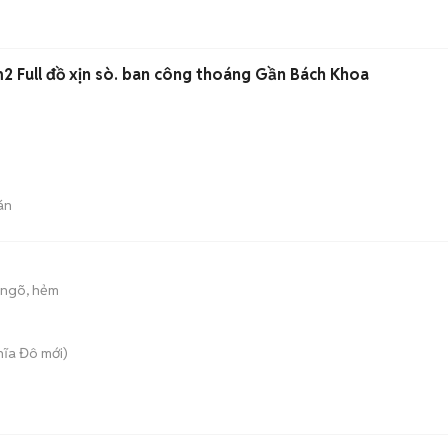
 Full đồ xịn sò. ban công thoáng Gần Bách Khoa
án
 ngõ, hẻm
hĩa Đô
mới)