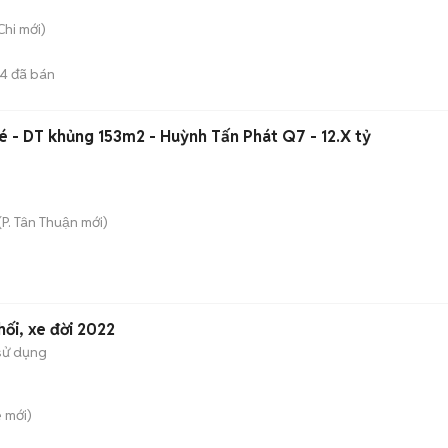
Chi
mới)
4
đã bán
é - DT khủng 153m2 - Huỳnh Tấn Phát Q7 - 12.X tỷ
(
P. Tân Thuận
mới)
ối, xe đời 2022
sử dụng
ê
mới)