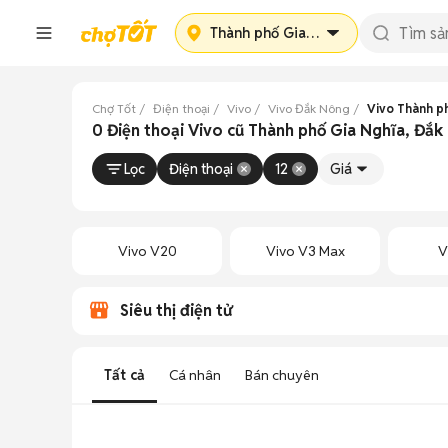
Thành phố Gia Nghĩa
Chợ Tốt
Điện thoại
Vivo
Vivo Đắk Nông
Vivo Thành p
0 Điện thoại Vivo cũ Thành phố Gia Nghĩa, Đắ
Lọc
Điện thoại
12
Giá
Vivo V20
Vivo V3 Max
V
Siêu thị điện tử
Tất cả
Cá nhân
Bán chuyên