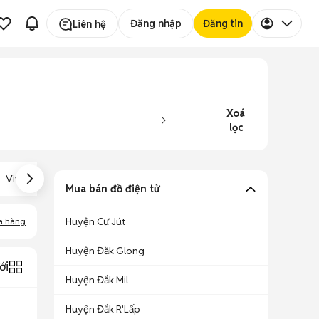
Đăng nhập
Đăng tin
Liên hệ
Xoá
lọc
Vivo Y55s
Vivo Y69
Vivo V11i
Mua bán đồ điện tử
Huyện Cư Jút
a hàng
Huyện Đăk Glong
ới
Huyện Đắk Mil
Huyện Đắk R'Lấp