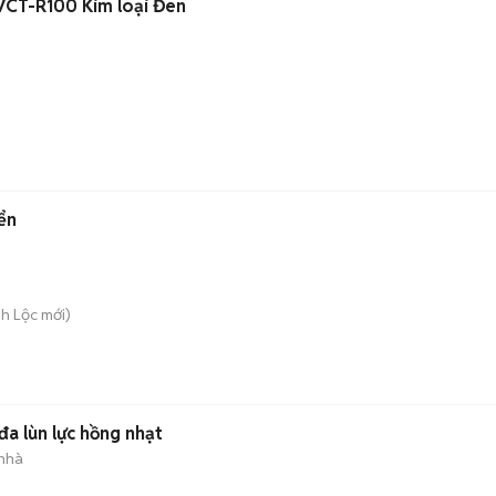
VCT-R100 Kim loại Đen
ển
nh Lộc
mới)
a lùn lực hồng nhạt
 nhà