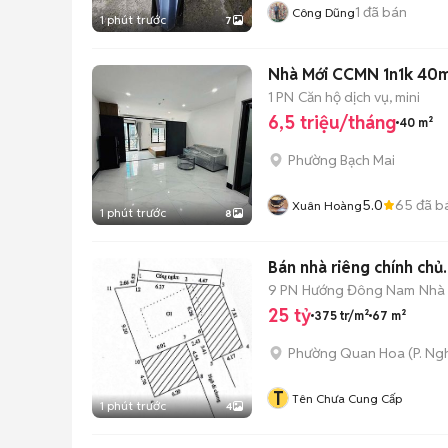
1
đã bán
Công Dũng
1 phút trước
7
Nhà Mới CCMN 1n1k 40m2
1 PN
Căn hộ dịch vụ, mini
6,5 triệu/tháng
40 m²
Phường Bạch Mai
5.0
65
đã b
Xuân Hoàng
1 phút trước
8
Bán nhà riêng chính chủ.
9 PN
Hướng Đông Nam
Nhà
25 tỷ
375 tr/m²
67 m²
Phường Quan Hoa
(
P. Ng
T
Tên Chưa Cung Cấp
1 phút trước
4