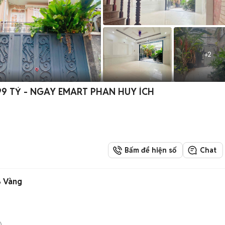
+
2
,99 TỶ - NGAY EMART PHAN HUY ÍCH
Bấm để hiện số
Chat
B Vàng
)