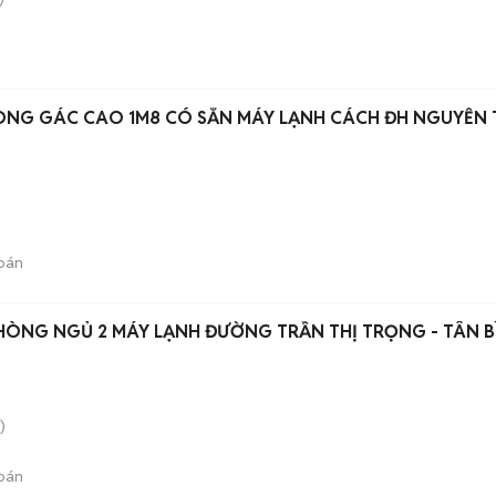
ÒNG GÁC CAO 1M8 CÓ SẲN MÁY LẠNH CÁCH ĐH NGUYỄN 
bán
HÒNG NGỦ 2 MÁY LẠNH ĐƯỜNG TRẦN THỊ TRỌNG - TÂN B
)
bán