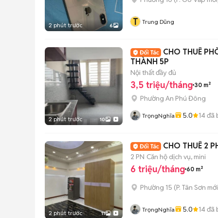
T
Trung Dũng
2 phút trước
6
CHO THUÊ PH
THÀNH 5P
Nội thất đầy đủ
3,5 triệu/tháng
30 m²
Phường An Phú Đông
5.0
14
đã 
TrọngNghĩa
2 phút trước
10
CHO THUÊ 2 P
2 PN
Căn hộ dịch vụ, mini
6 triệu/tháng
60 m²
Phường 15
(
P. Tân Sơn
mới
5.0
14
đã 
TrọngNghĩa
2 phút trước
11