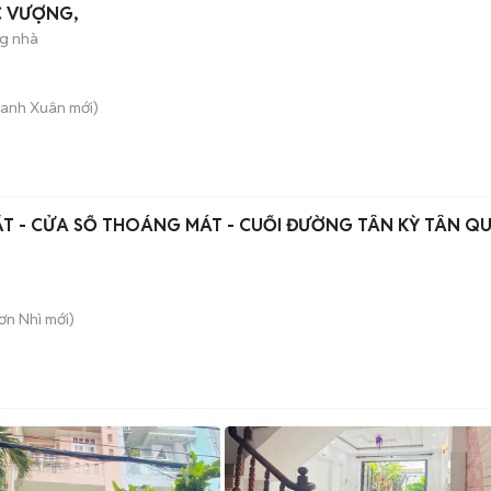
ỘC VƯỢNG,
ng nhà
hanh Xuân
mới)
n
HẤT - CỬA SỔ THOÁNG MÁT - CUỐI ĐƯỜNG TÂN KỲ TÂN QU
Sơn Nhì
mới)