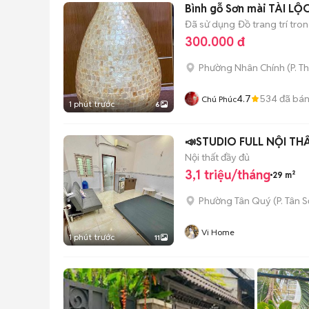
Bình gỗ Sơn mài TÀI L
Đã sử dụng
Đồ trang trí tro
300.000 đ
Phường Nhân Chính
(
P. T
4.7
534
đã bá
Chú Phúc
1 phút trước
6
📣STUDIO FULL NỘI T
Nội thất đầy đủ
3,1 triệu/tháng
29 m²
Phường Tân Quý
(
P. Tân 
Vi Home
1 phút trước
11