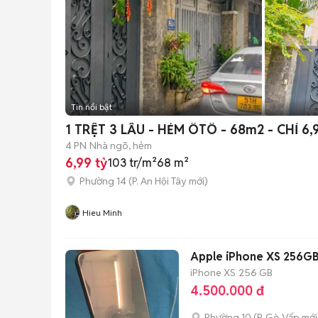
Tin nổi bật
1 TRỆT 3 LẦU - HẺM ÔTÔ - 68m2 - CHỈ 6
4 PN
Nhà ngõ, hẻm
6,99 tỷ
103 tr/m²
68 m²
Phường 14
(
P. An Hội Tây
mới)
Hieu Minh
Apple iPhone XS 256G
iPhone XS
256 GB
4.500.000 đ
Phường 10
(
P. Gò Vấp
mới