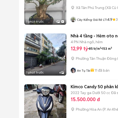
Xã Tân Phú Trung
(
Xã Củ 
4.9
3
Cây Kiểng Giá Rẻ LT1
1 phút trước
1
Nhà 4 tầng - Hẻm oto n
4 PN
Nhà ngõ, hẻm
12,99 tỷ
85 tr/m²
153 m²
Phường Tân Thuận Đông
11
đã bán
An Tụ Tài
1 phút trước
6
Kimco Candy 50 phân kh
2022
Tay ga
Dưới 50 cc
Đã 
15.500.000 đ
Phường Hòa An
(
P. An Kh