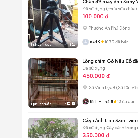
Chân đế máy ảnh Sony 
Đã sử dụng (chưa sửa chữa)
100.000 đ
Phường An Phú Đông
4.9
1075
đã bán
Bé
1 phút trước
6
Lồng chim Gỗ Nâu Cổ đi
Đã sử dụng
450.000 đ
Xã Vĩnh Lộc B
(
Xã Tân Vĩ
4.8
13
đã bán
Bình Minh
1 phút trước
1
Cây cảnh Linh Sam Tam đ
Đã sử dụng
Cây cảnh trong
350.000 đ