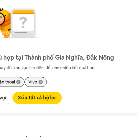
ù hợp tại Thành phố Gia Nghĩa, Đắk Nông
hay đổi khu vực tìm kiếm để xem nhiều kết quả hơn
ện thoại
Vivo
 vực
Xóa tất cả bộ lọc