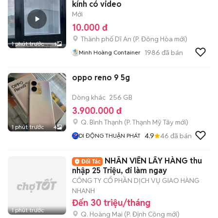
kính có video
Mới
10.000 đ
Thành phố Dĩ An
(
P. Đông Hòa
mới)
1 phút trước
1
1986
đã bán
Minh Hoàng Container
oppo reno 9 5g
Dòng khác
256 GB
3.900.000 đ
Q. Bình Thạnh
(
P. Thạnh Mỹ Tây
mới)
1 phút trước
4
4.9
46
đã bán
DI ĐỘNG THUẬN PHÁT
NHÂN VIÊN LẤY HÀNG thu
nhập 25 Triệu, đi làm ngay
CÔNG TY CỔ PHẦN DỊCH VỤ GIAO HÀNG
NHANH
Đến 30 triệu/tháng
1 phút trước
Q. Hoàng Mai
(
P. Định Công
mới)