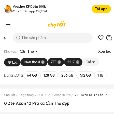
Voucher KFC đến 100k
Tải app
Chỉ có trên app Chợ Tốt
Khu vực:
Cần Thơ
Xoá lọc
Điện thoại
ZTE
2217
Giá
Lọc
Dung lượng:
64 GB
128 GB
256 GB
512 GB
1 TB
2 
Chợ Tốt
Điện thoại
ZTE
ZTE Axon 10 Pro
ZTE Axon 10 Pro Cần Thơ
0 Zte Axon 10 Pro cũ Cần Thơ đẹp