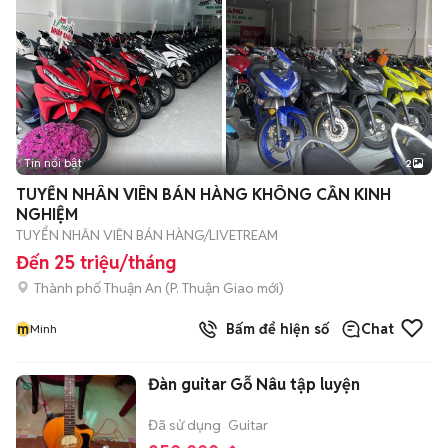
Tin nổi bật
2
TUYỂN NHÂN VIÊN BÁN HÀNG KHÔNG CẦN KINH
NGHIỆM
TUYỂN NHÂN VIÊN BÁN HÀNG/LIVETREAM
Đến 25 triệu/tháng
Thành phố Thuận An
(
P. Thuận Giao
mới)
m
Bấm để hiện số
Chat
Minh
Đàn guitar Gỗ Nâu tập luyện
Đã sử dụng
Guitar