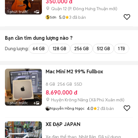
350.000 đ
Quận 12
(
P. Đông Hưng Thuận
mới)
1 phút trước
4
S
5.0
3
đã bán
Sơn
Bạn cần tìm
dung lượng
nào ?
Dung lượng:
64 GB
128 GB
256 GB
512 GB
1 TB
2 
Mac Mini M2 99% Fullbox
8 GB
256 GB
SSD
8.690.000 đ
Huyện Krông Năng
(
Xã Phú Xuân
mới)
1 phút trước
6
4.0
2
đã bán
Nguyễn Hồng Ngọc
XE ĐẠP JAPAN
Xe đạp thể thao
Nhật Bản
Đã sử dụng