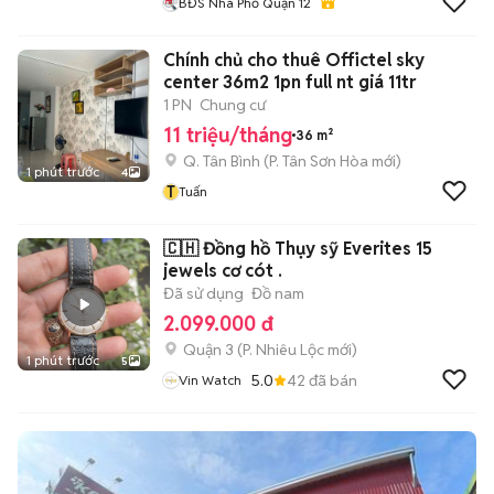
BĐS Nhà Phố Quận 12
Chính chủ cho thuê Offictel sky
center 36m2 1pn full nt giá 11tr
1 PN
Chung cư
11 triệu/tháng
36 m²
Q. Tân Bình
(
P. Tân Sơn Hòa
mới)
1 phút trước
4
T
Tuấn
🇨🇭 Đồng hồ Thụy sỹ Everites 15
jewels cơ cót .
Đã sử dụng
Đồ nam
2.099.000 đ
Quận 3
(
P. Nhiêu Lộc
mới)
1 phút trước
5
5.0
42
đã bán
Vin Watch