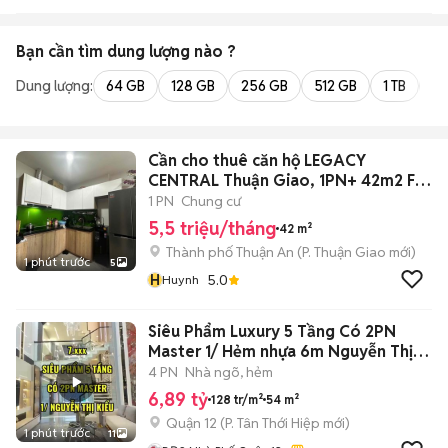
Bạn cần tìm
dung lượng
nào ?
Dung lượng:
64 GB
128 GB
256 GB
512 GB
1 TB
2 
Cần cho thuê căn hộ LEGACY
CENTRAL Thuận Giao, 1PN+ 42m2 Full
nội thất
1 PN
Chung cư
5,5 triệu/tháng
42 m²
Thành phố Thuận An
(
P. Thuận Giao
mới)
1 phút trước
5
H
5.0
Huynh
Siêu Phẩm Luxury 5 Tầng Có 2PN
Master 1/ Hẻm nhựa 6m Nguyễn Thị
Kiểu
4 PN
Nhà ngõ, hẻm
6,89 tỷ
128 tr/m²
54 m²
Quận 12
(
P. Tân Thới Hiệp
mới)
1 phút trước
11