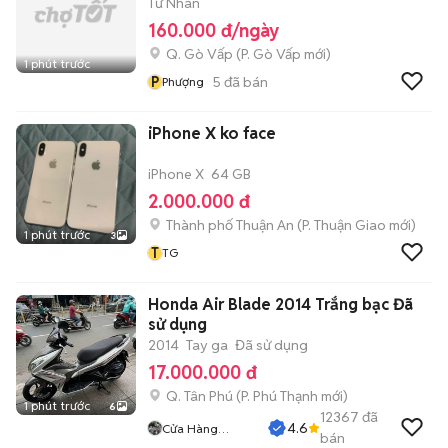
Tư Nhân
160.000 đ/ngày
Q. Gò Vấp
(
P. Gò Vấp
mới)
1 phút trước
P
5
đã bán
Phượng
iPhone X ko face
iPhone X
64 GB
2.000.000 đ
Thành phố Thuận An
(
P. Thuận Giao
mới)
1 phút trước
3
T
TG
Honda Air Blade 2014 Trắng bạc Đã
sử dụng
2014
Tay ga
Đã sử dụng
17.000.000 đ
Q. Tân Phú
(
P. Phú Thạnh
mới)
1 phút trước
6
12367
đã
4.6
Cửa Hàng
bán
Tuanduy