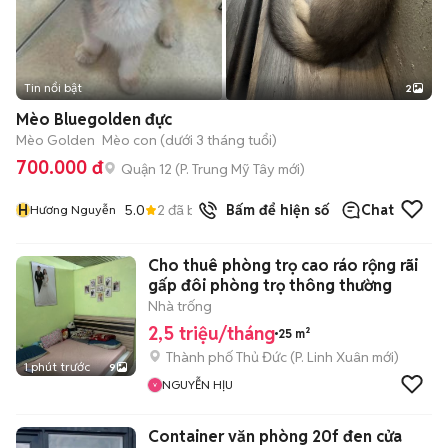
Tin nổi bật
2
Mèo Bluegolden đực
Mèo Golden
Mèo con (dưới 3 tháng tuổi)
700.000 đ
Quận 12
(
P. Trung Mỹ Tây
mới)
H
5.0
2
đã bán
Bấm để hiện số
Chat
Hương Nguyễn
Cho thuê phòng trọ cao ráo rộng rãi
gấp đôi phòng trọ thông thường
Nhà trống
2,5 triệu/tháng
25 m²
Thành phố Thủ Đức
(
P. Linh Xuân
mới)
1 phút trước
9
NGUYỄN HỊU
Container văn phòng 20f đen cửa