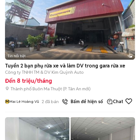
Tin nổi bật
1
Tuyển 2 bạn phụ rửa xe và làm DV trong gara rửa xe
Công ty TNHH TM & DV Kim Quỳnh Auto
Đến 8 triệu/tháng
Thành phố Buôn Ma Thuột
(
P. Tân An
mới)
M
2
đã bán
Bấm để hiện số
Chat
Mai Lê Hoàng Vũ