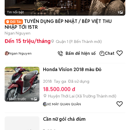
Tin nổi bật
5
TUYỂN DỤNG BẾP NHẬT / BẾP VIỆT THU
NHẬP TỚI 15TR
Ngan Nguyen
Đến 15 triệu/tháng
Quận 1
(
P. Bến Thành
mới)
Bấm để hiện số
Chat
Ngan Nguyen
Honda Vision 2018 màu Đỏ
2018
Tay ga
Đã sử dụng
18.500.000 đ
Huyện Thới Lai
(
Xã Trường Thành
mới)
1 phút trước
15
XE MÁY QUAN QUÂN
Cần nữ gói chả đùm