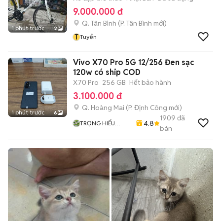
9.000.000 đ
Q. Tân Bình
(
P. Tân Bình
mới)
1 phút trước
2
T
Tuyển
Vivo X70 Pro 5G 12/256 Đen sạc
120w có ship COD
X70 Pro
256 GB
Hết bảo hành
3.100.000 đ
Q. Hoàng Mai
(
P. Định Công
mới)
1 phút trước
6
1909
đã
4.8
TRỌNG HIẾU
bán
STORE