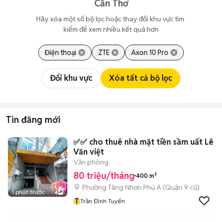
Cần Thơ
Hãy xóa một số bộ lọc hoặc thay đổi khu vực tìm 
kiếm để xem nhiều kết quả hơn
Điện thoại
ZTE
Axon 10 Pro
Đổi khu vực
Xóa tất cả bộ lọc
Tin đăng mới
✅✅ cho thuê nhà mặt tiền sầm uất Lê
Văn việt
Văn phòng
80 triệu/tháng
400 m²
Phường Tăng Nhơn Phú A (Quận 9 cũ)
1 phút trước
4
T
Trần Đình Tuyến