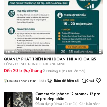
Tin nổi bật
1
QUẢN LÝ PHÁT TRIỂN KINH DOANH NHA KHOA Q5
CÔNG TY TNHH NHA KHOA KHANG MINH
Đến 20 triệu/tháng
Phường 11
(
P. Chợ Lớn
mới)
1
đã bán
Bấm để hiện số
Chat
Nha Khoa Khang Minh
Camera zin iphone 12 promax 12 pro
14 pro đẹp phấn
Đã sử dụng (chưa sửa chữa)
Còn bảo hành