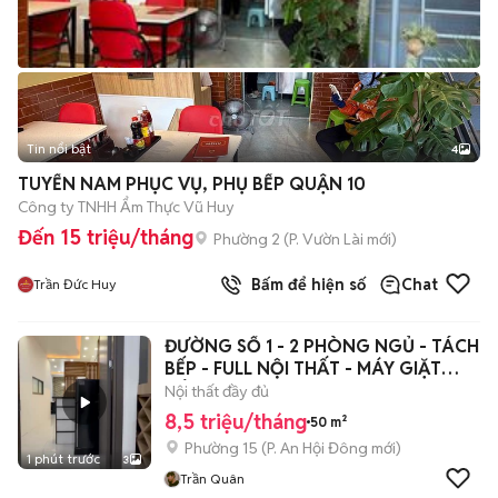
Tin nổi bật
4
TUYỂN NAM PHỤC VỤ, PHỤ BẾP QUẬN 10
Công ty TNHH Ẩm Thực Vũ Huy
Đến 15 triệu/tháng
Phường 2
(
P. Vườn Lài
mới)
Bấm để hiện số
Chat
Trần Đức Huy
ĐƯỜNG SỐ 1 - 2 PHÒNG NGỦ - TÁCH
BẾP - FULL NỘI THẤT - MÁY GIẶT
RIÊNG
Nội thất đầy đủ
8,5 triệu/tháng
50 m²
Phường 15
(
P. An Hội Đông
mới)
1 phút trước
3
Trần Quân