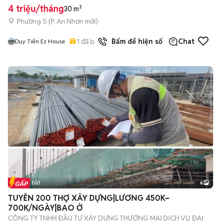
4 triệu/tháng
30 m²
Phường 5
(
P. An Nhơn
mới)
1
đã bán
Bấm để hiện số
Chat
Duy Tiến Ez House
Tin nổi bật
6
+
2
TUYỂN 200 THỢ XÂY DỰNG|LƯƠNG 450K–
700K/NGÀY|BAO Ở
CÔNG TY TNHH ĐẦU TƯ XÂY DỰNG THƯƠNG MẠI DỊCH VỤ ĐẠI