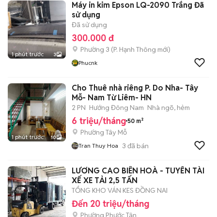
Máy in kim Epson LQ-2090 Trắng Đã
sử dụng
Đã sử dụng
300.000 đ
Phường 3
(
P. Hạnh Thông
mới)
1 phút trước
3
Phucnk
Cho Thuê nhà riêng P. Do Nha- Tây
Mỗ- Nam Từ Liêm- HN
2 PN
Hướng Đông Nam
Nhà ngõ, hẻm
6 triệu/tháng
50 m²
Phường Tây Mỗ
1 phút trước
10
3
đã bán
Tran Thuy Hoa
LƯƠNG CAO BIÊN HOÀ - TUYỂN TÀI
XẾ XE TẢI 2,5 TẤN
TỔNG KHO VÁN KES ĐỒNG NAI
Đến 20 triệu/tháng
Phường Phước Tân