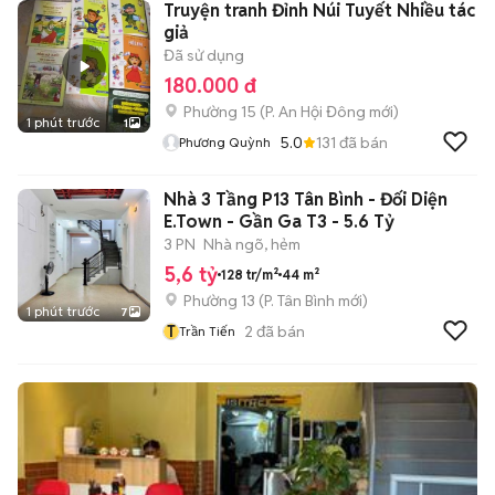
Truyện tranh Đỉnh Núi Tuyết Nhiều tác
giả
Đã sử dụng
180.000 đ
Phường 15
(
P. An Hội Đông
mới)
1 phút trước
1
5.0
131
đã bán
Phương Quỳnh
Nhà 3 Tầng P13 Tân Bình - Đối Diện
E.Town - Gần Ga T3 - 5.6 Tỷ
3 PN
Nhà ngõ, hẻm
5,6 tỷ
128 tr/m²
44 m²
Phường 13
(
P. Tân Bình
mới)
1 phút trước
7
T
2
đã bán
Trần Tiến