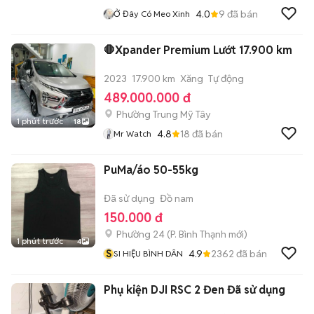
4.0
9
đã bán
Ở Đây Có Meo Xinh
🛑Xpander Premium Lướt 17.900 km
2023
17.900 km
Xăng
Tự động
489.000.000 đ
Phường Trung Mỹ Tây
1 phút trước
18
4.8
18
đã bán
Mr Watch
PuMa/áo 50-55kg
Đã sử dụng
Đồ nam
150.000 đ
Phường 24
(
P. Bình Thạnh
mới)
1 phút trước
4
S
4.9
2362
đã bán
SI HIỆU BÌNH DÂN
Phụ kiện DJI RSC 2 Đen Đã sử dụng