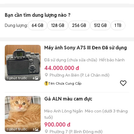
Bạn cần tìm
dung lượng
nào ?
Dung lượng:
64 GB
128 GB
256 GB
512 GB
1 TB
2 
Máy ảnh Sony A7S III Đen Đã sử dụng
Đã sử dụng (chưa sửa chữa)
Hết bảo hành
44.000.000 đ
Phường An Biên
(
P. Lê Chân
mới)
1 phút trước
6
T
Tên Chưa Cung Cấp
Gả ALN màu cam đực
Mèo Anh Lông Ngắn
Mèo con (dưới 3 tháng
tuổi)
900.000 đ
1 phút trước
5
Phường 7
(
P. Bình Đông
mới)