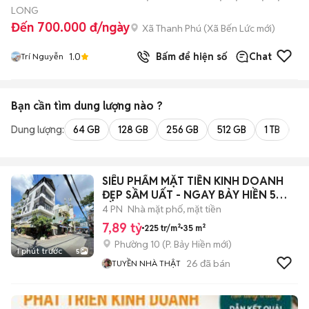
LONG
Đến 700.000 đ/ngày
Xã Thanh Phú
(
Xã Bến Lức
mới)
1.0
Bấm để hiện số
Chat
Trí Nguyễn
Bạn cần tìm
dung lượng
nào ?
Dung lượng:
64 GB
128 GB
256 GB
512 GB
1 TB
2 
SIÊU PHẨM MẶT TIỀN KINH DOANH
ĐẸP SẦM UẤT - NGAY BẢY HIỀN 5
TẦNG MỚI
4 PN
Nhà mặt phố, mặt tiền
7,89 tỷ
225 tr/m²
35 m²
Phường 10
(
P. Bảy Hiền
mới)
1 phút trước
5
26
đã bán
TUYỀN NHÀ THẬT