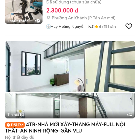
Đã sử dụng (chưa sửa chữa)
2.300.000 đ
Phường An Khánh
(
P. Tân An
mới)
1 phút trước
1
5.0
4
đã bán
Huy Hoàng Nguyễn
Tin nổi bật
6
+
2
4TR-NHÀ MỚI XÂY-THANG MÁY-FULL NỘI
THẤT-AN NINH-RỘNG-GẦN VLU
Nội thất đầy đủ