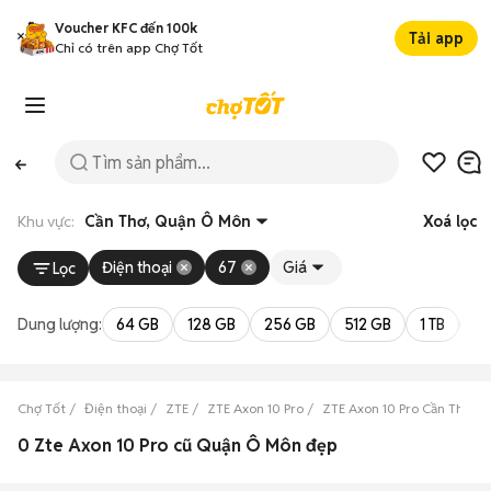
Voucher KFC đến 100k
Tải app
Chỉ có trên app Chợ Tốt
Khu vực:
Cần Thơ, Quận Ô Môn
Xoá lọc
Điện thoại
67
Giá
Lọc
Dung lượng:
64 GB
128 GB
256 GB
512 GB
1 TB
2 
Chợ Tốt
Điện thoại
ZTE
ZTE Axon 10 Pro
ZTE Axon 10 Pro Cần Thơ
0 Zte Axon 10 Pro cũ Quận Ô Môn đẹp