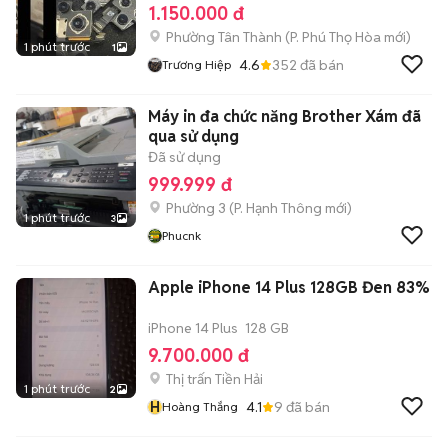
1.150.000 đ
Phường Tân Thành
(
P. Phú Thọ Hòa
mới)
1 phút trước
1
4.6
352
đã bán
Trương Hiệp
Máy in đa chức năng Brother Xám đã
qua sử dụng
Đã sử dụng
999.999 đ
Phường 3
(
P. Hạnh Thông
mới)
1 phút trước
3
Phucnk
Apple iPhone 14 Plus 128GB Đen 83%
iPhone 14 Plus
128 GB
9.700.000 đ
Thị trấn Tiền Hải
1 phút trước
2
H
4.1
9
đã bán
Hoàng Thắng