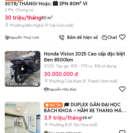
30TR/THÁNG! Hoặc: 🏙️ 2PN 80M² VI
2 PN
Chung cư
30 triệu/tháng
80 m²
Phường Bến Nghé
(
P. Sài Gòn
mới)
Bấm để hiện số
Chat
Nguyễn Thuỳ Linh
Honda Vision 2025 Cao cấp đặc biệt
Đen 8500km
2025
Tay ga
100 - 175 cc
Đã sử dụng
30.000.000 đ
Phường Cửa Nam
(
P. Thành Vinh
mới)
2 phút trước
2
Nguyễn Hữu Bảo
🎓 DUPLEX GẦN ĐẠI HỌC
BÁCH KHOA – HẦM XE THANG MÁY
BẢO VỆ
3,9 triệu/tháng
20 m²
Phường 8
(
P. Tân Hòa
mới)
Trúc Uyên HiFriendz