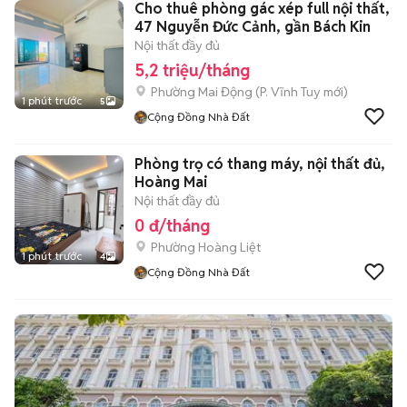
Cho thuê phòng gác xép full nội thất,
47 Nguyễn Đức Cảnh, gần Bách Kin
Nội thất đầy đủ
5,2 triệu/tháng
Phường Mai Động
(
P. Vĩnh Tuy
mới)
1 phút trước
5
Cộng Đồng Nhà Đất
Phòng trọ có thang máy, nội thất đủ,
Hoàng Mai
Nội thất đầy đủ
0 đ/tháng
Phường Hoàng Liệt
1 phút trước
4
Cộng Đồng Nhà Đất