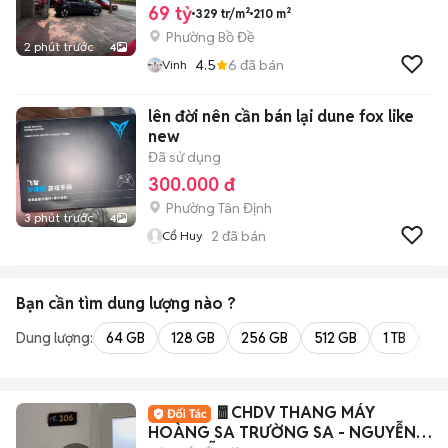
69 tỷ
329 tr/m²
210 m²
Phường Bồ Đề
2 phút trước
4
4.5
6
đã bán
Vinh
lên đời nên cần bán lại dune fox like
new
Đã sử dụng
300.000 đ
Phường Tân Định
3 phút trước
4
2
đã bán
Cổ Huy
Bạn cần tìm
dung lượng
nào ?
Dung lượng:
64 GB
128 GB
256 GB
512 GB
1 TB
2 
🧧CHDV THANG MÁY
HOÀNG SA TRƯỜNG SA - NGUYỄN