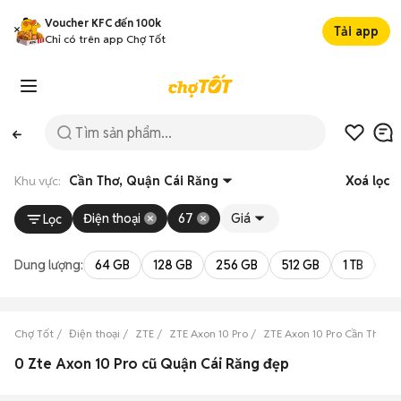
Voucher KFC đến 100k
Tải app
Chỉ có trên app Chợ Tốt
Khu vực:
Cần Thơ, Quận Cái Răng
Xoá lọc
Điện thoại
67
Giá
Lọc
Dung lượng:
64 GB
128 GB
256 GB
512 GB
1 TB
2 
Chợ Tốt
Điện thoại
ZTE
ZTE Axon 10 Pro
ZTE Axon 10 Pro Cần Thơ
0 Zte Axon 10 Pro cũ Quận Cái Răng đẹp