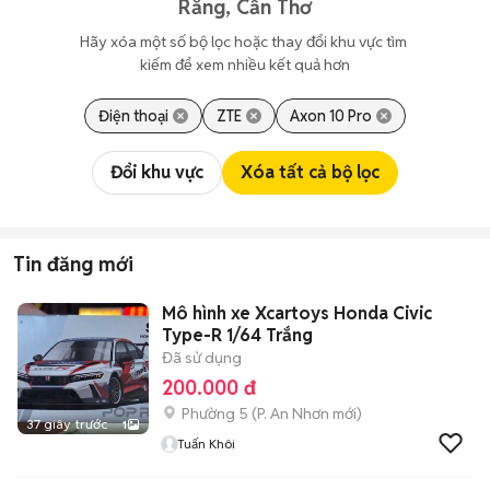
Răng, Cần Thơ
Hãy xóa một số bộ lọc hoặc thay đổi khu vực tìm 
kiếm để xem nhiều kết quả hơn
Điện thoại
ZTE
Axon 10 Pro
Đổi khu vực
Xóa tất cả bộ lọc
Tin đăng mới
Mô hình xe Xcartoys Honda Civic
Type-R 1/64 Trắng
Đã sử dụng
200.000 đ
Phường 5
(
P. An Nhơn
mới)
37 giây trước
1
Tuấn Khôi