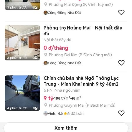
Phường Mai Động
(
P. Vĩnh Tuy
mới)
3 phút trước
5
Cộng Đồng Nhà Đất
Phòng trọ Hoàng Mai - Nội thất đầy
đủ
Nội thất đầy đủ
0 đ/tháng
Phường Đại Kim
(
P. Định Công
mới)
3 phút trước
5
Cộng Đồng Nhà Đất
Chính chủ bán nhà Ngõ Thông Lạc
Trung - Minh Khai nhỉnh 9 tỷ 48m2
5 PN
Nhà ngõ, hẻm
9 tỷ
188 tr/m²
48 m²
Phường Quỳnh Mai
(
P. Bạch Mai
mới)
4 phút trước
3
4.5
6
đã bán
Vinh
Xem thêm