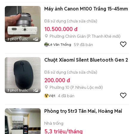
Máy ảnh Canon M100 Trắng 15-45mm
Đã sử dụng (chưa sửa chữa)
10.500.000 đ
Phường Chính Gián
(
P. Thanh Khê
mới)
3 phút trước
4
59
đã bán
Lê Văn Thống
Chuột Xiaomi Silent Bluetooth Gen 2
Đã sử dụng (chưa sửa chữa)
200.000 đ
Phường 10
(
P. Nhiêu Lộc
mới)
3 phút trước
3
V
4
đã bán
Việt
Phòng trọ 5tr3 Tân Mai, Hoàng Mai
Nhà trống
5,3 triệu/tháng