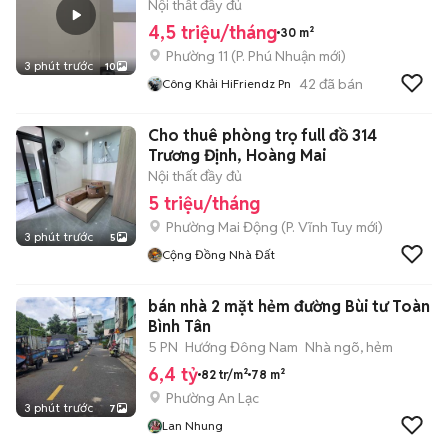
VĂN TRỖI
Nội thất đầy đủ
4,5 triệu/tháng
30 m²
Phường 11
(
P. Phú Nhuận
mới)
3 phút trước
10
42
đã bán
Công Khải HiFriendz Pn
Cho thuê phòng trọ full đồ 314
Trương Định, Hoàng Mai
Nội thất đầy đủ
5 triệu/tháng
Phường Mai Động
(
P. Vĩnh Tuy
mới)
3 phút trước
5
Cộng Đồng Nhà Đất
bán nhà 2 mặt hẻm đường Bùi tư Toàn
Bình Tân
5 PN
Hướng Đông Nam
Nhà ngõ, hẻm
6,4 tỷ
82 tr/m²
78 m²
Phường An Lạc
3 phút trước
7
Lan Nhung