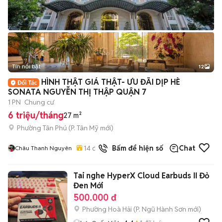
Tin nổi bật
12
+
2
HÌNH THẬT GIÁ THẬT- ƯU ĐÃI DỊP HÈ
SONATA NGUYỄN THỊ THẬP QUẬN 7
1 PN
Chung cư
6 triệu/tháng
27 m²
Phường Tân Phú
(
P. Tân Mỹ
mới)
14
đã bán
Bấm để hiện số
Chat
Châu Thanh Nguyên
Tai nghe HyperX Cloud Earbuds II Đỏ
Đen Mới
500.000 đ
Phường Hoà Hải
(
P. Ngũ Hành Sơn
mới)