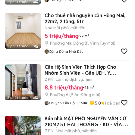
2 phút trước
8
Cho thuê nhà nguyên căn Hồng Mai,
22m2, 2 tầng, 5tr
Nhà mặt phố, mặt tiền
5 triệu/tháng
22 m²
Phường Mai Động
(
P. Vĩnh Tuy
mới)
2 phút trước
3
Cộng Đồng Nhà Đất
Căn Hộ Sinh Viên Thích Hợp Cho
Nhóm Sinh Viên - Gần UEH, Y,
SGU,KHTN
2 PN
Căn hộ dịch vụ, mini
8,8 triệu/tháng
45 m²
Phường 6
(
P. An Đông
mới)
2 phút trước
8
5.0
1
đã bán
Chuyên Căn Hộ HCM🏡
Bán nhà MẶT PHỐ NGUYỄN VĂN CỪ
210M2 5T HAI THOÁNG - KD - VỈA HÈ
69 TỶ
7 PN
Nhà mặt phố, mặt tiền