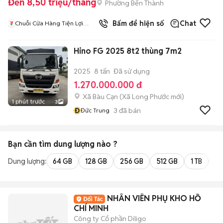
Đến 8,50 triệu/tháng
Phường Bến Thành
2
đã bán
Bấm để hiện số
Chat
Chuỗi Cửa Hàng Tiện Lợi
7Eleven
Hino FG 2025 8t2 thùng 7m2
2025
8 tấn
Đã sử dụng
1.270.000.000 đ
Xã Bàu Cạn
(
Xã Long Phước
mới)
1 phút trước
3
Đ
3
đã bán
Đức Trung
Bạn cần tìm
dung lượng
nào ?
Dung lượng:
64 GB
128 GB
256 GB
512 GB
1 TB
2 
NHÂN VIÊN PHỤ KHO HỒ
CHÍ MINH
Công ty Cổ phần Diligo