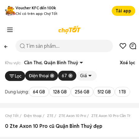
Voucher KFC đến 100k
Tải app
Chỉ có trên app Chợ Tốt
Khu vực:
Cần Thơ, Quận Bình Thuỷ
Xoá lọc
Điện thoại
67
Giá
Lọc
Dung lượng:
64 GB
128 GB
256 GB
512 GB
1 TB
2 
Chợ Tốt
Điện thoại
ZTE
ZTE Axon 10 Pro
ZTE Axon 10 Pro Cần Thơ
0 Zte Axon 10 Pro cũ Quận Bình Thuỷ đẹp