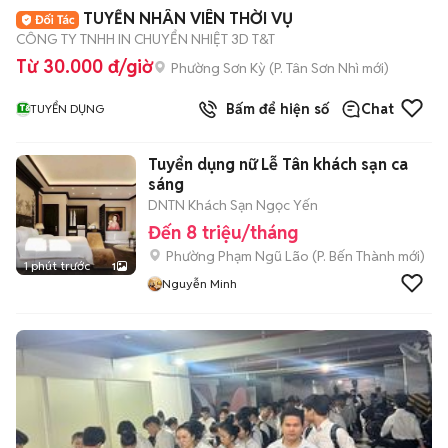
TUYỂN NHÂN VIÊN THỜI VỤ
CÔNG TY TNHH IN CHUYỂN NHIỆT 3D T&T
Từ 30.000 đ/giờ
Phường Sơn Kỳ
(
P. Tân Sơn Nhì
mới)
Bấm để hiện số
Chat
TUYỂN DỤNG
Tuyển dụng nữ Lễ Tân khách sạn ca
sáng
DNTN Khách Sạn Ngọc Yến
Đến 8 triệu/tháng
Phường Phạm Ngũ Lão
(
P. Bến Thành
mới)
1 phút trước
1
Nguyễn Minh