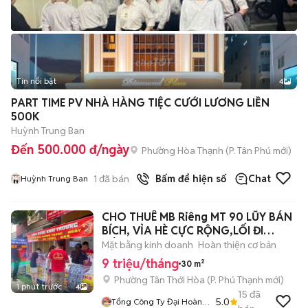
Tin nổi bật
4
PART TIME PV NHÀ HÀNG TIỆC CƯỚI LƯƠNG LIỀN
500K
Huỳnh Trung Ban
Đến 500.000 đ/ngày
Phường Hòa Thạnh
(
P. Tân Phú
mới)
1
đã bán
Bấm để hiện số
Chat
Huỳnh Trung Ban
CHO THUÊ MB Riêng MT 90 LŨY BÁN
BÍCH, VỈA HÈ CỰC RỘNG,LỐI ĐI
RIÊNG
Mặt bằng kinh doanh
Hoàn thiện cơ bản
9 triệu/tháng
30 m²
Phường Tân Thới Hòa
(
P. Phú Thạnh
mới)
1 phút trước
4
15
đã
5.0
Tổng Công Ty Đại Hoàng