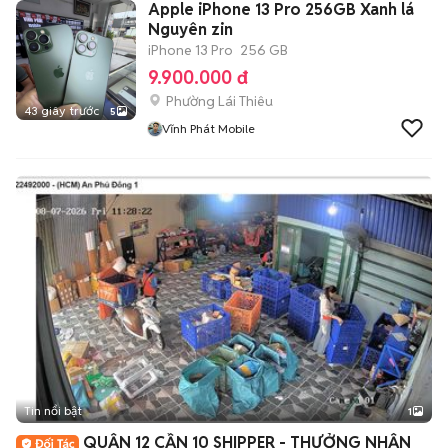
Apple iPhone 13 Pro 256GB Xanh lá
Nguyên zin
iPhone 13 Pro
256 GB
9.900.000 đ
Phường Lái Thiêu
43 giây trước
5
Vĩnh Phát Mobile
Tin nổi bật
1
QUẬN 12 CẦN 10 SHIPPER - THƯỞNG NHẬN