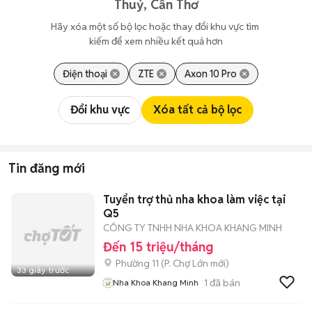
Thuỷ, Cần Thơ
Hãy xóa một số bộ lọc hoặc thay đổi khu vực tìm 
kiếm để xem nhiều kết quả hơn
Điện thoại
ZTE
Axon 10 Pro
Đổi khu vực
Xóa tất cả bộ lọc
Tin đăng mới
Tuyển trợ thủ nha khoa làm việc tại
Q5
CÔNG TY TNHH NHA KHOA KHANG MINH
Đến 15 triệu/tháng
Phường 11
(
P. Chợ Lớn
mới)
33 giây trước
1
đã bán
Nha Khoa Khang Minh