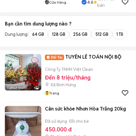
4.6
Cửa Hàng
bán
Tuanduy
Bạn cần tìm
dung lượng
nào ?
Dung lượng:
64 GB
128 GB
256 GB
512 GB
1 TB
2 
TUYỂN LẾ TOÁN NỘI BỘ
Công Ty TNHH Việt Clean
Đến 8 triệu/tháng
Xã Bình Hưng
1 phút trước
1
T
Trang
Cân sức khỏe Nhơn Hòa Trắng 20kg
Đã sử dụng
Đồ cho bé
450.000 đ