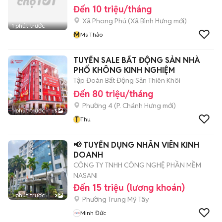
Đến 10 triệu/tháng
Xã Phong Phú
(
Xã Bình Hưng
mới)
1 phút trước
M
Ms Thảo
TUYỂN SALE BẤT ĐỘNG SẢN NHÀ
PHỐ KHÔNG KINH NGHIỆM
Tập Đoàn Bất Động Sản Thiên Khôi
Đến 80 triệu/tháng
Phường 4
(
P. Chánh Hưng
mới)
1 phút trước
5
T
Thu
📢 TUYỂN DỤNG NHÂN VIÊN KINH
DOANH
CÔNG TY TNHH CÔNG NGHỆ PHẦN MỀM
NASANI
Đến 15 triệu (lương khoán)
1 phút trước
3
Phường Trung Mỹ Tây
Minh Đức