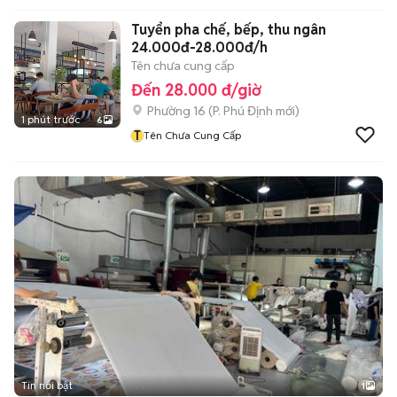
Tuyển pha chế, bếp, thu ngân
24.000đ-28.000đ/h
Tên chưa cung cấp
Đến 28.000 đ/giờ
Phường 16
(
P. Phú Định
mới)
1 phút trước
6
T
Tên Chưa Cung Cấp
Tin nổi bật
1