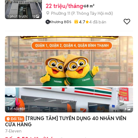
22 triệu/tháng
68 m²
Phường 11
(
P. Thông Tây Hội
mới)
1 phút trước
12
4.7
4
đã bán
Khương BĐS
Tin nổi bật
6
+
2
[TRUNG TÂM] TUYỂN DỤNG 40 NHÂN VIÊN
CỬA HÀNG
7-Eleven