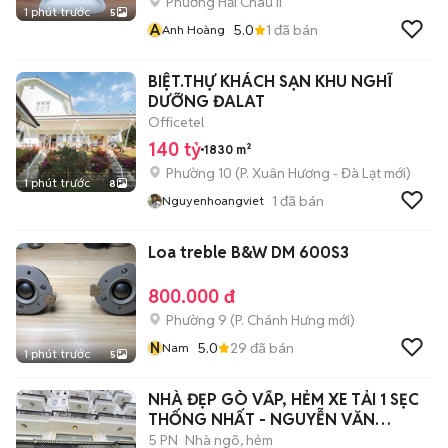
Phường Hải Châu II
1 phút trước
5
A
5.0
1
đã bán
Anh Hoàng
BIỆT.THỰ KHÁCH SẠN KHU NGHĨ
DƯỠNG ĐALAT
Officetel
140 tỷ
1830 m²
Phường 10
(
P. Xuân Hương - Đà Lạt
mới)
1 phút trước
8
1
đã bán
Nguyenhoangviet
Loa treble B&W DM 600S3
800.000 đ
Phường 9
(
P. Chánh Hưng
mới)
N
5.0
29
đã bán
Nam
1 phút trước
5
NHÀ ĐẸP GÒ VẤP, HẺM XE TẢI 1 SẸC
THỐNG NHẤT - NGUYỄN VĂN
LƯỢNG- P11-
5 PN
Nhà ngõ, hẻm