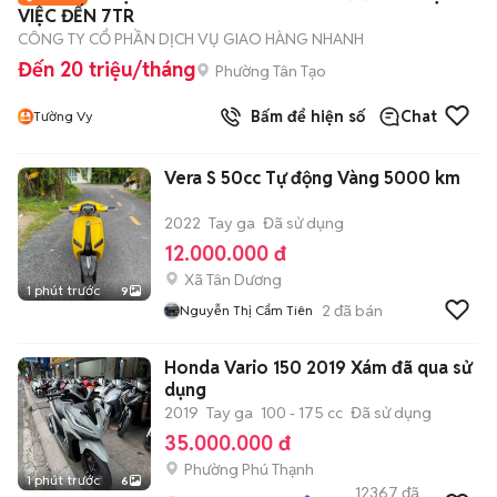
VIỆC ĐẾN 7TR
CÔNG TY CỔ PHẦN DỊCH VỤ GIAO HÀNG NHANH
Đến 20 triệu/tháng
Phường Tân Tạo
Bấm để hiện số
Chat
Tường Vy
Vera S 50cc Tự động Vàng 5000 km
2022
Tay ga
Đã sử dụng
12.000.000 đ
Xã Tân Dương
1 phút trước
9
2
đã bán
Nguyễn Thị Cẩm Tiên
Honda Vario 150 2019 Xám đã qua sử
dụng
2019
Tay ga
100 - 175 cc
Đã sử dụng
35.000.000 đ
Phường Phú Thạnh
1 phút trước
6
12367
đã