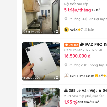
Nội thất cao cấp
5 triệu/tháng
40 m²
Phường 14
(
P. An Hội Tây
m
k
4.4
7
đã bán
Ka
33 giây trước
9
🎁 IPAD PRO 1
iPad Pro M2 2022
128 GB
16.500.000 đ
Phường 8
(
P. Thông Tây H
4.9
TienLe-IPad Giá Rẻ
1 phút trước
5
🕹️ 385 Lê Văn Việt 🔥 G
2 PN
Nhà mặt phố, mặt tiền
1,95 tỷ
103 tr/m²
19 m²