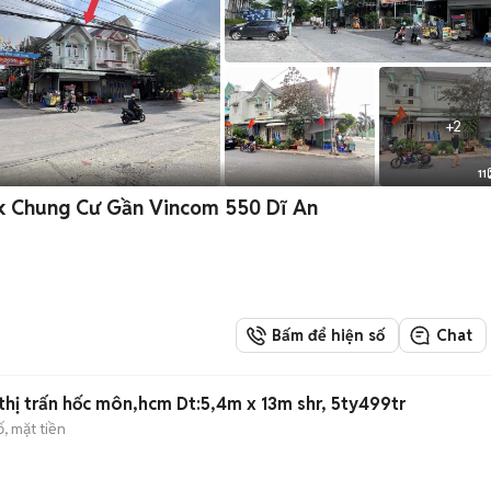
+
2
11
ck Chung Cư Gần Vincom 550 Dĩ An
Bấm để hiện số
Chat
thị trấn hốc môn,hcm Dt:5,4m x 13m shr, 5ty499tr
, mặt tiền