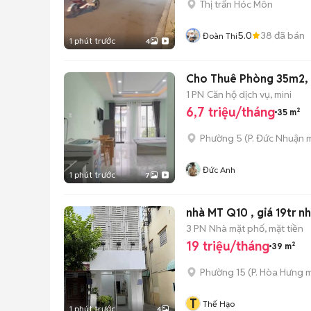
Thị trấn Hóc Môn
5.0
38
đã bán
Đoàn Thi
1 phút trước
4
Cho Thuê Phòng 35m2, 
1 PN
Căn hộ dịch vụ, mini
6,7 triệu/tháng
35 m²
Phường 5
(
P. Đức Nhuận
m
Đức Anh
1 phút trước
7
nhà MT Q10 , giá 19tr n
3 PN
Nhà mặt phố, mặt tiền
19 triệu/tháng
39 m²
Phường 15
(
P. Hòa Hưng
m
T
Thế Hạo
1 phút trước
4