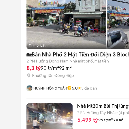
Tin nổi bật
🏡Bán Nhà Phố 2 Mặt Tiền Đối Diện 3 Blo
2 PN
Hướng Đông Nam
Nhà mặt phố, mặt tiền
8,3 tỷ
90 tr/m²
92 m²
Phường Tân Đông Hiệp
5.0
3
đã bán
HUỲNH HỒNG TUẤN
Nhà Mt20m Bùi Thị lùng
2 PN
Hướng Tây
Nhà mặt phố
5,499 tỷ
79 tr/m²
70 m²