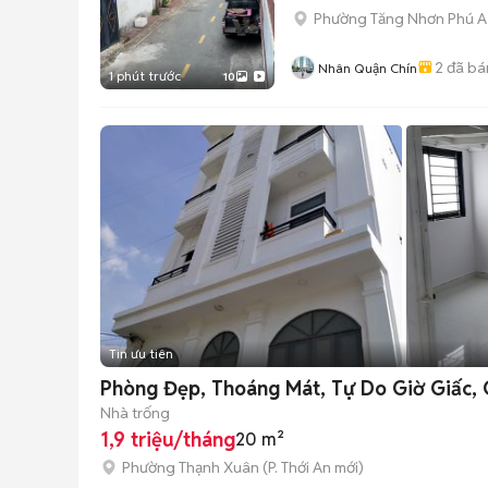
Phường Tăng Nhơn Phú A
2
đã bá
Nhân Quận Chín
1 phút trước
10
Tin ưu tiên
Phòng Đẹp, Thoáng Mát, Tự Do Giờ Giấc,
Nhà trống
1,9 triệu/tháng
20 m²
Phường Thạnh Xuân
(
P. Thới An
mới)