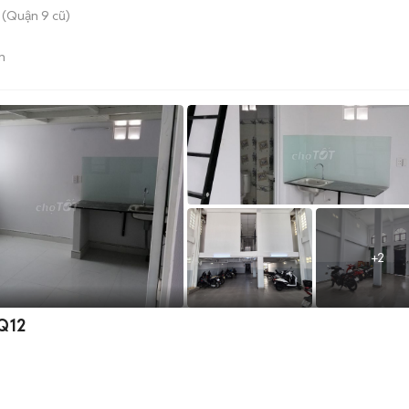
 (Quận 9 cũ)
n
+
2
 Q12