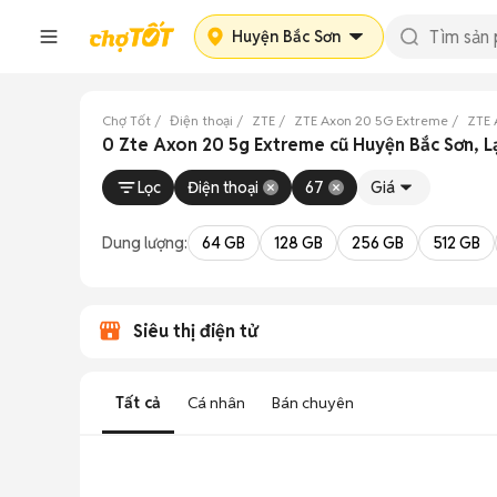
Huyện Bắc Sơn
Chợ Tốt
Điện thoại
ZTE
ZTE Axon 20 5G Extreme
ZTE 
0 Zte Axon 20 5g Extreme cũ Huyện Bắc Sơn, L
Lọc
Điện thoại
67
Giá
Dung lượng:
64 GB
128 GB
256 GB
512 GB
Siêu thị điện tử
Tất cả
Cá nhân
Bán chuyên