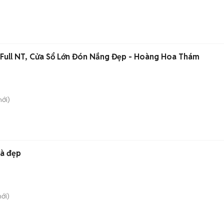
Full NT, Cửa Sổ Lớn Đón Nắng Đẹp - Hoàng Hoa Thám
ới)
hà đẹp
ới)