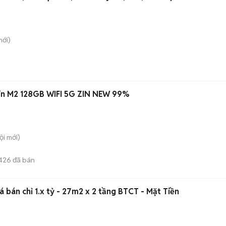
ới)
1in M2 128GB WIFI 5G ZIN NEW 99%
ội
mới)
426
đã bán
iá bán chỉ 1.x tỷ - 27m2 x 2 tầng BTCT - Mặt Tiền