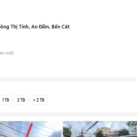
ng Thị Tính, An Điền, Bến Cát
yên
mới)
1 TB
2 TB
> 2 TB