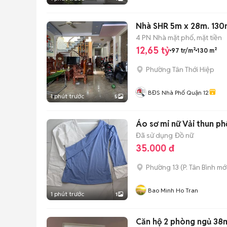
Nhà SHR 5m x 28m. 130m
4 PN
Nhà mặt phố, mặt tiền
12,65 tỷ
97 tr/m²
130 m²
Phường Tân Thới Hiệp
BĐS Nhà Phố Quận 12
1 phút trước
5
Áo sơ mi nữ Vải thun ph
Đã sử dụng
Đồ nữ
35.000 đ
Phường 13
(
P. Tân Bình
mới
Bao Minh Ho Tran
1 phút trước
1
Căn 