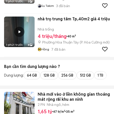
1 phút trước
2
3
đã bán
Su Takim
nhà trọ trung tâm Tp,40m2 giá 4 triệu
Nhà trống
4 triệu/tháng
40 m²
Phường Hòa Thuận Tây
(
P. Hòa Cường
mới)
1 phút trước
8
H
7
đã bán
Hồng
Bạn cần tìm
dung lượng
nào ?
Dung lượng:
64 GB
128 GB
256 GB
512 GB
1 TB
2 
Nhà mới vào ở liền không gian thoáng
mát rộng rãi khu an ninh
2 PN
Nhà ngõ, hẻm
1,65 tỷ
47 tr/m²
35 m²