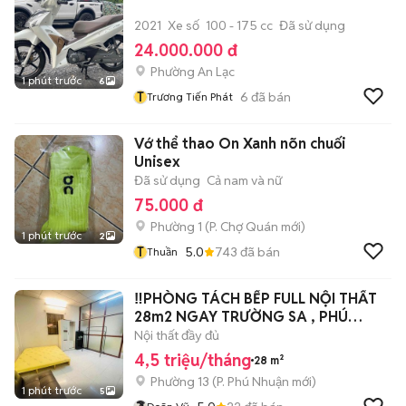
2021
Xe số
100 - 175 cc
Đã sử dụng
24.000.000 đ
Phường An Lạc
1 phút trước
6
T
6
đã bán
Trương Tiến Phát
Vớ thể thao On Xanh nõn chuối
Unisex
Đã sử dụng
Cả nam và nữ
75.000 đ
Phường 1
(
P. Chợ Quán
mới)
1 phút trước
2
T
5.0
743
đã bán
Thuần
‼️PHÒNG TÁCH BẾP FULL NỘI THẤT
28m2 NGAY TRƯỜNG SA , PHÚ
NHUẬN‼️
Nội thất đầy đủ
4,5 triệu/tháng
28 m²
Phường 13
(
P. Phú Nhuận
mới)
1 phút trước
5