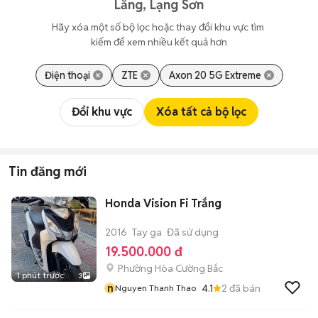
Lăng, Lạng Sơn
Hãy xóa một số bộ lọc hoặc thay đổi khu vực tìm 
kiếm để xem nhiều kết quả hơn
Điện thoại
ZTE
Axon 20 5G Extreme
Đổi khu vực
Xóa tất cả bộ lọc
Tin đăng mới
Honda Vision Fi Trắng
2016
Tay ga
Đã sử dụng
19.500.000 đ
Phường Hòa Cường Bắc
1 phút trước
3
n
4.1
2
đã bán
Nguyen Thanh Thao