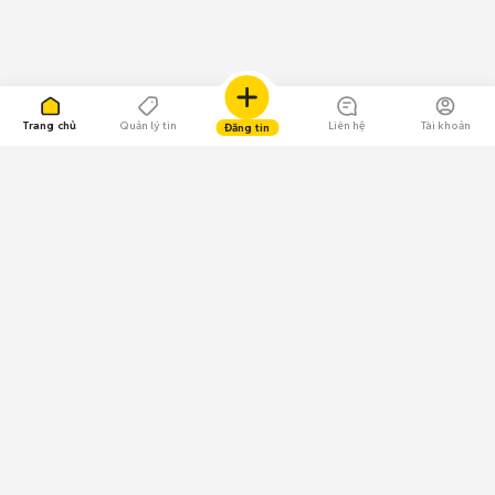
Trang chủ
Quản lý tin
Liên hệ
Tài khoản
Đăng tin
109.000 Bình chọn
Tải ứng dụng Chợ Tốt
Về Chợ Tốt
Quy chế sàn
Chính sách bảo mật
Giải quyết tranh chấp
CÔNG TY TNHH CHỢ TỐT - Người đại diện theo pháp luật:
Nguyễn Trọng Tấn; GPDKKD: 0312120782 do Sở KH & ĐT TP.HCM cấp ngày
11/01/2013;