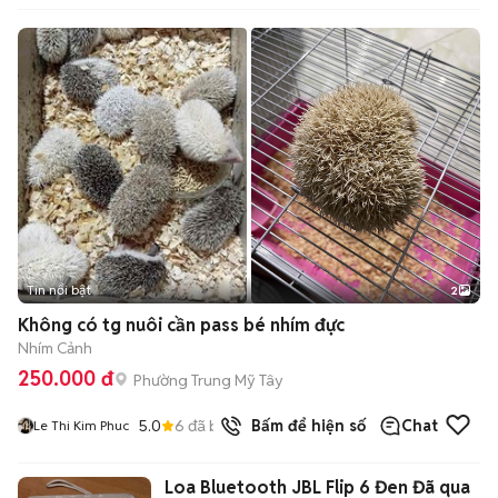
Tin nổi bật
2
Không có tg nuôi cần pass bé nhím đực
Nhím Cảnh
250.000 đ
Phường Trung Mỹ Tây
5.0
6
đã bán
Bấm để hiện số
Chat
Le Thi Kim Phuc
Loa Bluetooth JBL Flip 6 Đen Đã qua