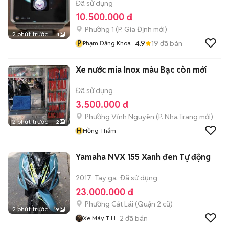
Đã sử dụng
10.500.000 đ
Phường 1
(
P. Gia Định
mới)
2 phút trước
4
P
4.9
19
đã bán
Phạm Đăng Khoa
Xe nước mía Inox màu Bạc còn mới
Đã sử dụng
3.500.000 đ
Phường Vĩnh Nguyên
(
P. Nha Trang
mới)
2 phút trước
2
H
Hồng Thắm
Yamaha NVX 155 Xanh đen Tự động
2017
Tay ga
Đã sử dụng
23.000.000 đ
Phường Cát Lái (Quận 2 cũ)
2 phút trước
9
2
đã bán
Xe Máy T H