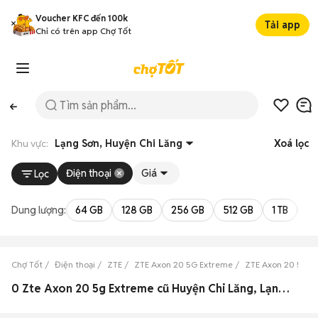
Voucher KFC đến 100k
Tải app
Chỉ có trên app Chợ Tốt
Khu vực:
Lạng Sơn, Huyện Chi Lăng
Xoá lọc
Điện thoại
Giá
Lọc
Dung lượng:
64 GB
128 GB
256 GB
512 GB
1 TB
2 
Chợ Tốt
Điện thoại
ZTE
ZTE Axon 20 5G Extreme
ZTE Axon 20 5G E
0 Zte Axon 20 5g Extreme cũ Huyện Chi Lăng, Lạng Sơn đẹp