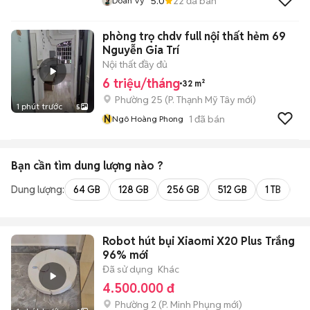
5.0
22
đã bán
Doãn Vỹ
phòng trọ chdv full nội thất hẻm 69
Nguyễn Gia Trí
Nội thất đầy đủ
6 triệu/tháng
32 m²
Phường 25
(
P. Thạnh Mỹ Tây
mới)
1 phút trước
5
N
1
đã bán
Ngô Hoàng Phong
Bạn cần tìm
dung lượng
nào ?
Dung lượng:
64 GB
128 GB
256 GB
512 GB
1 TB
2 
Robot hút bụi Xiaomi X20 Plus Trắng
96% mới
Đã sử dụng
Khác
4.500.000 đ
Phường 2
(
P. Minh Phụng
mới)