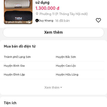
sử dụng
1.300.000 đ
Phường 11
(
P. Thông Tây Hội
mới)
16
đã bán
Duy Khang
2 phút trước
5
Xem thêm
Mua bán đồ điện tử
Thành phố Lạng Sơn
Huyện Bắc Sơn
Huyện Bình Gia
Huyện Cao Lộc
Huyện Đình Lập
Huyện Hữu Lũng
Xem thêm
Tiện ích