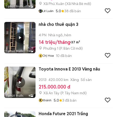
Xã Phú Xuân
(
Xã Nhà Bè
mới)
1 phút trước
9
5.0
38
đã bán
Lê Luân
nhà cho thuê quận 3
4 PN
Nhà ngõ, hẻm
14 triệu/tháng
37 m²
Phường 1
(
P. Bàn Cờ
mới)
1 phút trước
12
c
10
đã bán
Chị Hoa
Toyota Innova E 2013 Vàng nâu
2013
420.000 km
Xăng
Số sàn
215.000.000 đ
Xã An Tây
(
P. Tây Nam
mới)
1 phút trước
9
K
5.0
3
đã bán
Khánh
Honda Future 2021 Trắng