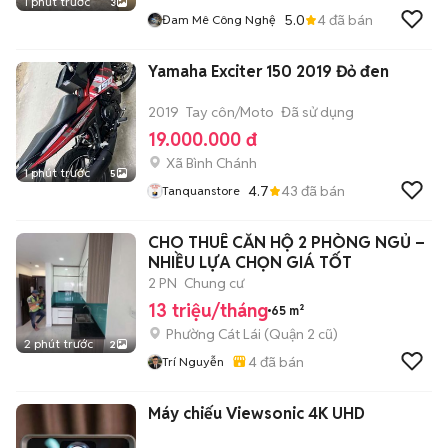
1 phút trước
3
5.0
4
đã bán
Đam Mê Công Nghệ
Yamaha Exciter 150 2019 Đỏ đen
2019
Tay côn/Moto
Đã sử dụng
19.000.000 đ
Xã Bình Chánh
1 phút trước
5
4.7
43
đã bán
Tanquanstore
CHO THUÊ CĂN HỘ 2 PHÒNG NGỦ –
NHIỀU LỰA CHỌN GIÁ TỐT
2 PN
Chung cư
13 triệu/tháng
65 m²
Phường Cát Lái (Quận 2 cũ)
2 phút trước
2
4
đã bán
Trí Nguyễn
Máy chiếu Viewsonic 4K UHD