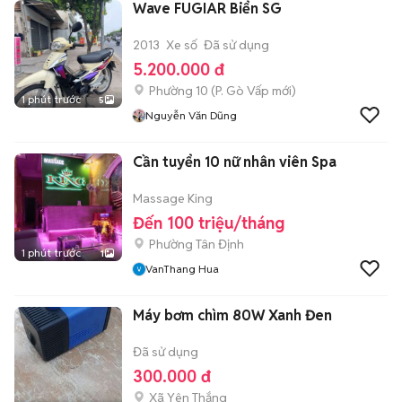
Wave FUGIAR Biển SG
2013
Xe số
Đã sử dụng
5.200.000 đ
Phường 10
(
P. Gò Vấp
mới)
1 phút trước
5
Nguyễn Văn Dũng
Cần tuyển 10 nữ nhân viên Spa
Massage King
Đến 100 triệu/tháng
Phường Tân Định
1 phút trước
1
VanThang Hua
Máy bơm chìm 80W Xanh Đen
Đã sử dụng
300.000 đ
Xã Yên Thắng