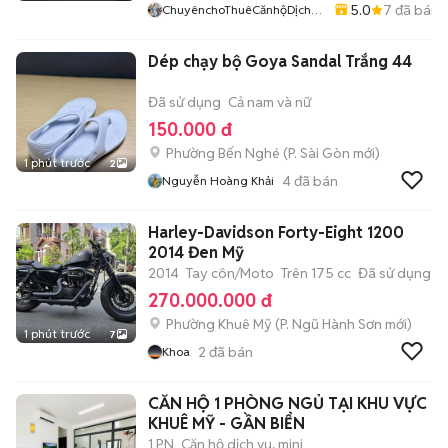
5.0
7
đã bán
ChuyênchoThuêCănhộDịchvụ
ChungcưTPThủĐức
Dép chạy bộ Goya Sandal Trắng 44
Đã sử dụng
Cả nam và nữ
150.000 đ
Phường Bến Nghé
(
P. Sài Gòn
mới)
1 phút trước
2
4
đã bán
Nguyễn Hoàng Khải
Harley-Davidson Forty-Eight 1200
2014 Đen Mỹ
2014
Tay côn/Moto
Trên 175 cc
Đã sử dụng
270.000.000 đ
Phường Khuê Mỹ
(
P. Ngũ Hành Sơn
mới)
1 phút trước
7
2
đã bán
Khoa
CĂN HỘ 1 PHÒNG NGỦ TẠI KHU VỰC
KHUÊ MỸ - GẦN BIỂN
1 PN
Căn hộ dịch vụ, mini