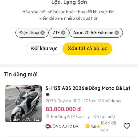
Lộc, Lạng Sơn
Hãy xóa một số bộ lọc hoặc thay đổi khu vực tìm 
kiếm để xem nhiều kết quả hơn
Điện thoại
ZTE
Axon 20 5G Extreme
Đổi khu vực
Xóa tất cả bộ lọc
Tin đăng mới
SH 125 ABS 2026❇️Đồng Moto Đà Lạt
❇️
2025
Tay ga
100 - 175 cc
Đã sử dụng
83.000.000 đ
Phường 6
(
P. Cam Ly - Đà Lạt
mới)
42 giây trước
8
1646
đã
4.8
ĐỒNG AUTO ĐÀ
bán
LẠT