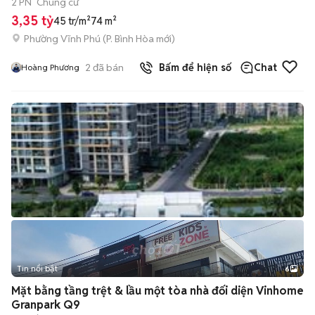
2 PN
Chung cư
3,35 tỷ
45 tr/m²
74 m²
Phường Vĩnh Phú
(
P. Bình Hòa
mới)
2
đã bán
Bấm để hiện số
Chat
Hoàng Phương
Tin nổi bật
6
+
2
Mặt bằng tầng trệt & lầu một tòa nhà đối diện Vinhome
Granpark Q9