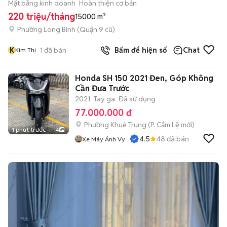
Mặt bằng kinh doanh
Hoàn thiện cơ bản
220 triệu/tháng
15000 m²
Phường Long Bình (Quận 9 cũ)
K
1
đã bán
Bấm để hiện số
Chat
Kim Thi
Honda SH 150 2021 Đen, Góp Không
Cần Đưa Trước
2021
Tay ga
Đã sử dụng
77.000.000 đ
Phường Khuê Trung
(
P. Cẩm Lệ
mới)
1 phút trước
4
4.5
48
đã bán
Xe Máy Ánh Vy