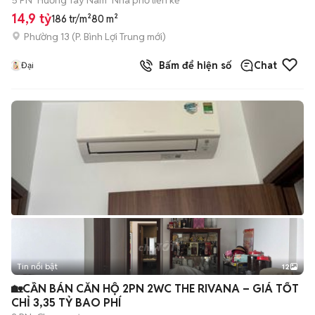
5 PN
Hướng Tây Nam
Nhà phố liền kề
14,9 tỷ
186 tr/m²
80 m²
Phường 13
(
P. Bình Lợi Trung
mới)
Bấm để hiện số
Chat
Đại
Tin nổi bật
12
+
2
🏡CẦN BÁN CĂN HỘ 2PN 2WC THE RIVANA – GIÁ TỐT
CHỈ 3,35 TỶ BAO PHÍ