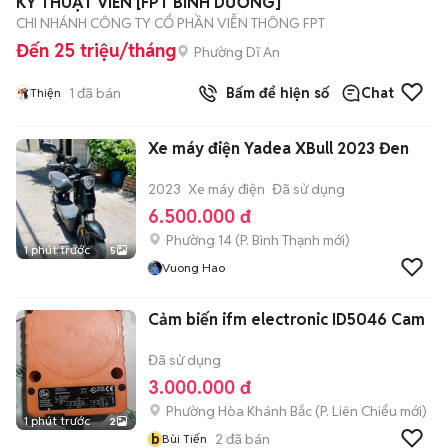
KỸ THUẬT VIÊN [FPT BÌNH DƯƠNG]
CHI NHÁNH CÔNG TY CỔ PHẦN VIỄN THÔNG FPT
Đến 25 triệu/tháng
Phường Dĩ An
1
đã bán
Bấm để hiện số
Chat
Thiện
Xe máy điện Yadea XBull 2023 Đen
2023
Xe máy điện
Đã sử dụng
6.500.000 đ
Phường 14
(
P. Bình Thạnh
mới)
1 phút trước
5
Vuong Hao
Cảm biến ifm electronic ID5046 Cam
Đã sử dụng
3.000.000 đ
Phường Hòa Khánh Bắc
(
P. Liên Chiểu
mới)
1 phút trước
2
b
2
đã bán
Bùi Tiến