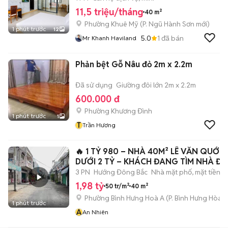
11,5 triệu/tháng
40 m²
Phường Khuê Mỹ
(
P. Ngũ Hành Sơn
mới)
1 phút trước
12
5.0
1
đã bán
Mr Khanh Haviland
Phản bệt Gỗ Nâu đỏ 2m x 2.2m
Đã sử dụng
Giường đôi lớn 2m x 2.2m
600.000 đ
Phường Khương Đình
1 phút trước
1
T
Trần Hương
🔥 1 TỶ 980 – NHÀ 40M² LÊ VĂN QUỚI |
DƯỚI 2 TỶ – KHÁCH ĐANG TÌM NHÀ Đ
3 PN
Hướng Đông Bắc
Nhà mặt phố, mặt tiền
1,98 tỷ
50 tr/m²
40 m²
Phường Bình Hưng Hoà A
(
P. Bình Hưng Hòa
m
1 phút trước
A
An Nhiên