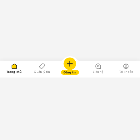
Trang chủ
Quản lý tin
Liên hệ
Tài khoản
Đăng tin
109.000 Bình chọn
Tải ứng dụng Chợ Tốt