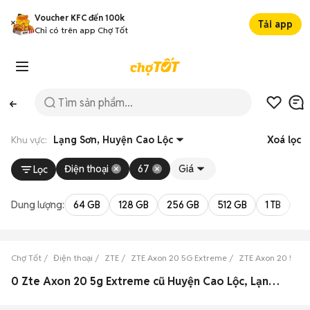
Voucher KFC đến 100k
Tải app
Chỉ có trên app Chợ Tốt
Khu vực:
Lạng Sơn, Huyện Cao Lộc
Xoá lọc
Điện thoại
67
Giá
Lọc
Dung lượng:
64 GB
128 GB
256 GB
512 GB
1 TB
2 
Chợ Tốt
Điện thoại
ZTE
ZTE Axon 20 5G Extreme
ZTE Axon 20 5G E
0 Zte Axon 20 5g Extreme cũ Huyện Cao Lộc, Lạng Sơn đẹp