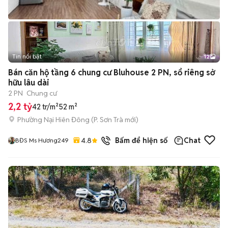
Tin nổi bật
12
+
2
Bán căn hộ tầng 6 chung cư Bluhouse 2 PN, sổ riêng sở
hữu lâu dài
2 PN
Chung cư
2,2 tỷ
42 tr/m²
52 m²
Phường Nại Hiên Đông
(
P. Sơn Trà
mới)
4.8
7
đã bán
Bấm để hiện số
Chat
BĐS Ms Hương249