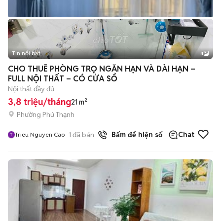
Tin nổi bật
4
CHO THUÊ PHÒNG TRỌ NGẮN HẠN VÀ DÀI HẠN –
FULL NỘI THẤT – CÓ CỬA SỔ
Nội thất đầy đủ
3,8 triệu/tháng
21 m²
Phường Phú Thạnh
1
đã bán
Bấm để hiện số
Chat
Trieu Nguyen Cao