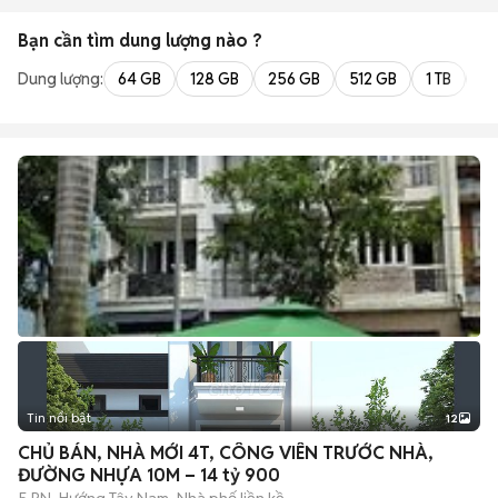
Bạn cần tìm
dung lượng
nào ?
Dung lượng:
64 GB
128 GB
256 GB
512 GB
1 TB
2 
Tin nổi bật
12
+
2
CHỦ BÁN, NHÀ MỚI 4T, CÔNG VIÊN TRƯỚC NHÀ,
ĐƯỜNG NHỰA 10M – 14 tỷ 900