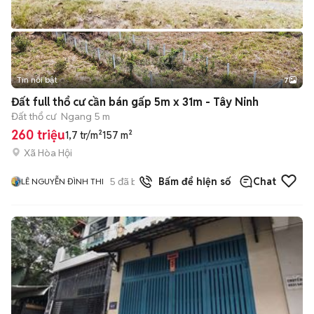
Tin nổi bật
7
+
2
Đất full thổ cư cần bán gấp 5m x 31m - Tây Ninh
Đất thổ cư
Ngang 5 m
260 triệu
1,7 tr/m²
157 m²
Xã Hòa Hội
5
đã bán
Bấm để hiện số
Chat
LÊ NGUYỄN ĐÌNH THI