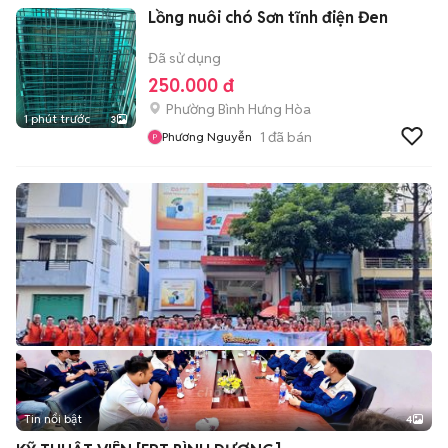
Lồng nuôi chó Sơn tĩnh điện Đen
Đã sử dụng
250.000 đ
Phường Bình Hưng Hòa
1 phút trước
3
1
đã bán
Phương Nguyễn
Tin nổi bật
4