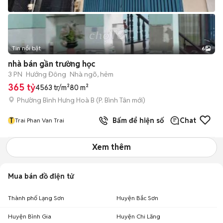
Tin nổi bật
6
+
2
nhà bán gần trường học
3 PN
Hướng Đông
Nhà ngõ, hẻm
365 tỷ
4563 tr/m²
80 m²
Phường Bình Hưng Hoà B
(
P. Bình Tân
mới)
T
Bấm để hiện số
Chat
Trai Phan Van Trai
Xem thêm
Mua bán đồ điện tử
Thành phố Lạng Sơn
Huyện Bắc Sơn
Huyện Bình Gia
Huyện Chi Lăng