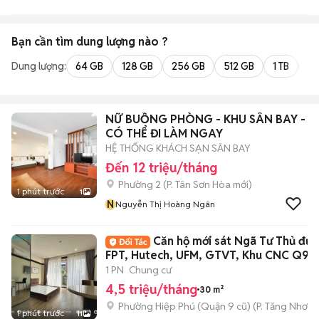
Bạn cần tìm
dung lượng
nào ?
Dung lượng:
64 GB
128 GB
256 GB
512 GB
1 TB
2 
NỮ BUỒNG PHÒNG - KHU SÂN BAY -
CÓ THỂ ĐI LÀM NGAY
HỆ THỐNG KHÁCH SẠN SÂN BAY
Đến 12 triệu/tháng
Phường 2
(
P. Tân Sơn Hòa
mới)
1 phút trước
1
N
Nguyễn Thị Hoàng Ngân
Căn hộ mới sát Ngã Tư Thủ đức
FPT, Hutech, UFM, GTVT, Khu CNC Q9
1 PN
Chung cư
4,5 triệu/tháng
30 m²
Phường Hiệp Phú (Quận 9 cũ)
(
P. Tăng Nhơn 
1 phút trước
11