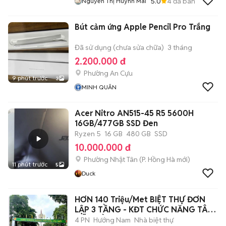
5.0
4
đã bán
Nguyễn Thị Huỳnh Mai
Bút cảm ứng Apple Pencil Pro Trắng
Đã sử dụng (chưa sửa chữa)
3 tháng
2.200.000 đ
Phường An Cựu
9 phút trước
3
MINH QUÂN
Acer Nitro AN515-45 R5 5600H
16GB/477GB SSD Đen
Ryzen 5
16 GB
480 GB
SSD
10.000.000 đ
Phường Nhật Tân
(
P. Hồng Hà
mới)
11 phút trước
5
Duck
HƠN 140 Triệu/Met BIỆT THỰ ĐƠN
LẬP 3 TẦNG - KĐT CHỨC NĂNG TÂY
MỖ - GẦ
4 PN
Hướng Nam
Nhà biệt thự