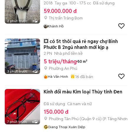
2018
Tay ga
100 - 175 cc
Đã sử dụng
59.000.000 đ
Thị trấn Trảng Bom
2 phút trước
2
Khánh Hồ
💥 có 5t thôi quá rẻ ngay chợ Bình
Phước B 2ngủ nhanh mới kịp ạ
2 PN
Nhà phố liền kề
5 triệu/tháng
50 m²
Phường An Phú
3 phút trước
4
16
đã bán
Hà Văn Hinh
Kính đổi màu Kim loại Thủy tinh Đen
Đã sử dụng
Cả nam và nữ
150.000 đ
Phường Tân Phú (Quận 9 cũ)
(
P. Tăng Nhơn P
7 phút trước
6
G
Giang Thoại Xuân Diệp