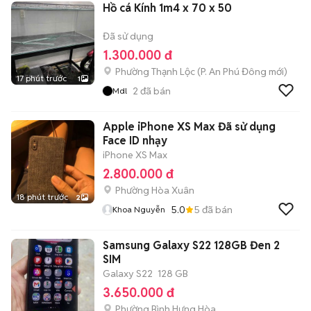
Hồ cá Kính 1m4 x 70 x 50
Đã sử dụng
1.300.000 đ
Phường Thạnh Lộc
(
P. An Phú Đông
mới)
17 phút trước
1
2
đã bán
Mdl
Apple iPhone XS Max Đã sử dụng
Face ID nhạy
iPhone XS Max
2.800.000 đ
Phường Hòa Xuân
18 phút trước
2
5.0
5
đã bán
Khoa Nguyễn
Samsung Galaxy S22 128GB Đen 2
SIM
Galaxy S22
128 GB
3.650.000 đ
Phường Bình Hưng Hòa