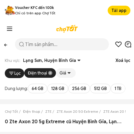
Voucher KFC đến 100k
Tải app
Chỉ có trên app Chợ Tốt
Khu vực:
Lạng Sơn, Huyện Bình Gia
Xoá lọc
Điện thoại
Giá
Lọc
Dung lượng:
64 GB
128 GB
256 GB
512 GB
1 TB
2 
Chợ Tốt
Điện thoại
ZTE
ZTE Axon 20 5G Extreme
ZTE Axon 20 5G E
0 Zte Axon 20 5g Extreme cũ Huyện Bình Gia, Lạng Sơn đẹp