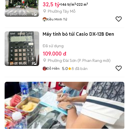
32,5 tỷ
146 tr/m²
222 m²
Phường Tây Mỗ
11 phút trước
5
Kiều Minh Tứ
Máy tính bỏ túi Casio DX-12B Đen
Đã sử dụng
109.000 đ
Phường Đài Sơn
(
P. Phan Rang
mới)
11 phút trước
2
5.0
8
đã bán
Đỗ Hiền