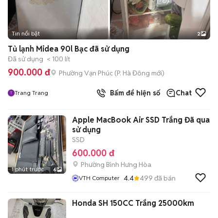
Tin nổi bật
2
Tủ lạnh Midea 90l Bạc đã sử dụng
Đã sử dụng
< 100 lít
900.000 đ
Phường Vạn Phúc
(
P. Hà Đông
mới)
Bấm để hiện số
Chat
Trang Trang
Apple MacBook Air SSD Trắng Đã qua
sử dụng
SSD
600.000 đ
Phường Bình Hưng Hòa
1 phút trước
6
4.4
499
đã bán
VTH Computer
Honda SH 150CC Trắng 25000km