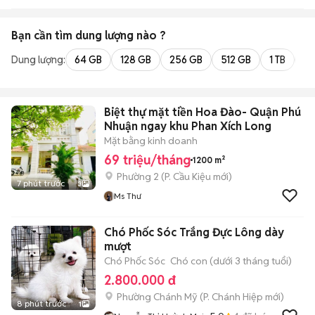
Bạn cần tìm
dung lượng
nào ?
Dung lượng:
64 GB
128 GB
256 GB
512 GB
1 TB
2 
Biệt thự mặt tiền Hoa Đào- Quận Phú
Nhuận ngay khu Phan Xích Long
Mặt bằng kinh doanh
69 triệu/tháng
1200 m²
Phường 2
(
P. Cầu Kiệu
mới)
7 phút trước
3
Ms Thư
Chó Phốc Sóc Trắng Đực Lông dày
mượt
Chó Phốc Sóc
Chó con (dưới 3 tháng tuổi)
2.800.000 đ
Phường Chánh Mỹ
(
P. Chánh Hiệp
mới)
8 phút trước
1