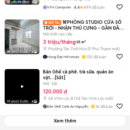
18 phút trước
6
4.4
499
đã bán
VTH Computer
🚨PHÒNG STUDIO CỬA SỔ
TRỜI - NHẬN THÚ CƯNG - GẦN ĐẦM
SEN - 5P HIU - VHU
Nội thất cao cấp
3 triệu/tháng
25 m²
Phường Tân Thới Hòa
(
P. Phú Thạnh
mới)
18 phút trước
6
130
đã bán
Hùng Đạt HiFriendz
Bàn Ghế cà phê. trà sữa. quán ăn
vặt…[Sắt]
Mới
Sắt
120.000 đ
Xã Vĩnh Lộc B
(
Xã Tân Vĩnh Lộc
mới)
19 phút trước
6
16
đã bán
Bàn Ghế Cafe An Nguyễn
Xem thêm