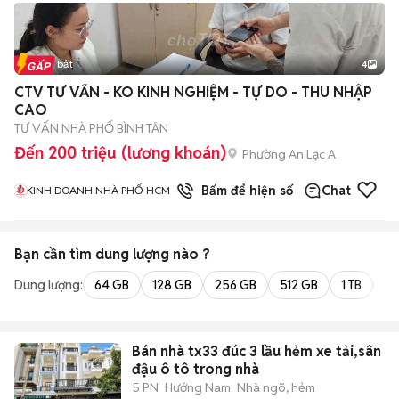
Tin nổi bật
4
CTV TƯ VẤN - KO KINH NGHIỆM - TỰ DO - THU NHẬP
CAO
TƯ VẤN NHÀ PHỐ BÌNH TÂN
Đến 200 triệu (lương khoán)
Phường An Lạc A
1
đã bán
Bấm để hiện số
Chat
KINH DOANH NHÀ PHỐ HCM
Bạn cần tìm
dung lượng
nào ?
Dung lượng:
64 GB
128 GB
256 GB
512 GB
1 TB
2 
Bán nhà tx33 đúc 3 lầu hẻm xe tải,sân
đậu ô tô trong nhà
5 PN
Hướng Nam
Nhà ngõ, hẻm