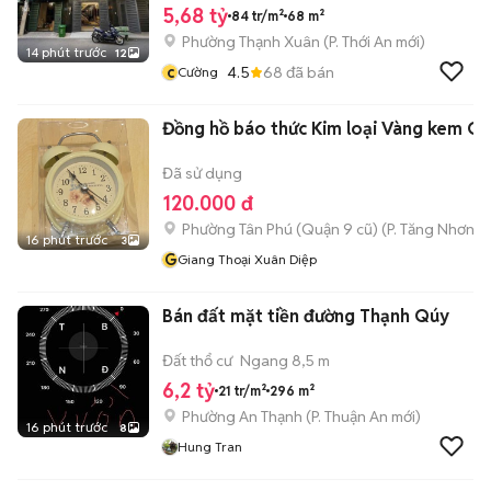
5,68 tỷ
84 tr/m²
68 m²
Phường Thạnh Xuân
(
P. Thới An
mới)
14 phút trước
12
c
4.5
68
đã bán
Cường
Đồng hồ báo thức Kim loại Vàng kem C
Đã sử dụng
120.000 đ
Phường Tân Phú (Quận 9 cũ)
(
P. Tăng Nhơn P
16 phút trước
3
G
Giang Thoại Xuân Diệp
Bán đất mặt tiền đường Thạnh Qúy
Đất thổ cư
Ngang 8,5 m
6,2 tỷ
21 tr/m²
296 m²
Phường An Thạnh
(
P. Thuận An
mới)
16 phút trước
8
Hung Tran