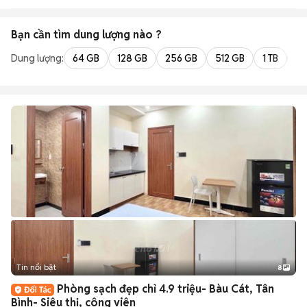
Bạn cần tìm
dung lượng
nào ?
Dung lượng:
64 GB
128 GB
256 GB
512 GB
1 TB
2 
Tin nổi bật
8
+
2
Phòng sạch đẹp chỉ 4.9 triệu- Bàu Cát, Tân
Bình- Siêu thị, công viên