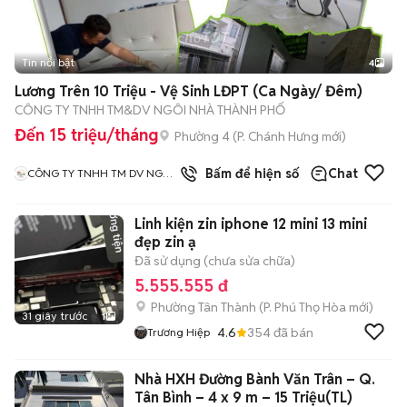
Tin nổi bật
4
Lương Trên 10 Triệu - Vệ Sinh LĐPT (Ca Ngày/ Đêm)
CÔNG TY TNHH TM&DV NGÔI NHÀ THÀNH PHỐ
Đến 15 triệu/tháng
Phường 4
(
P. Chánh Hưng
mới)
Bấm để hiện số
Chat
CÔNG TY TNHH TM DV NGÔI
NHÀ THÀNH PHỐ
Linh kiện zin iphone 12 mini 13 mini
đẹp zin ạ
Đã sử dụng (chưa sửa chữa)
5.555.555 đ
Phường Tân Thành
(
P. Phú Thọ Hòa
mới)
31 giây trước
1
4.6
354
đã bán
Trương Hiệp
Nhà HXH Đường Bành Văn Trân – Q.
Tân Bình – 4 x 9 m – 15 Triệu(TL)