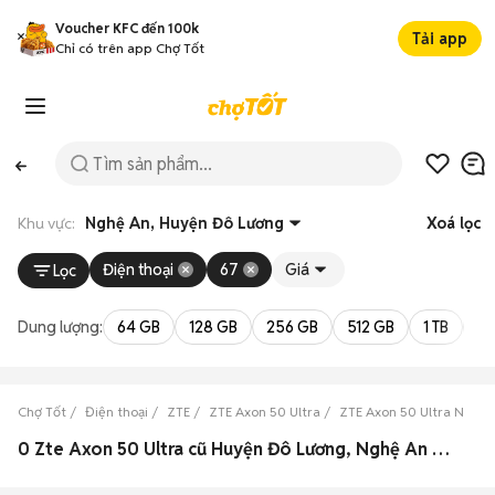
Voucher KFC đến 100k
Tải app
Chỉ có trên app Chợ Tốt
Khu vực:
Nghệ An, Huyện Đô Lương
Xoá lọc
Điện thoại
67
Giá
Lọc
Dung lượng:
64 GB
128 GB
256 GB
512 GB
1 TB
2 
Chợ Tốt
Điện thoại
ZTE
ZTE Axon 50 Ultra
ZTE Axon 50 Ultra Nghệ 
0 Zte Axon 50 Ultra cũ Huyện Đô Lương, Nghệ An đẹp