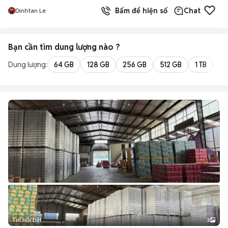
Bấm để hiện số
Chat
Dinhtan Le
Bạn cần tìm
dung lượng
nào ?
Dung lượng:
64 GB
128 GB
256 GB
512 GB
1 TB
2 
Tin nổi bật
3