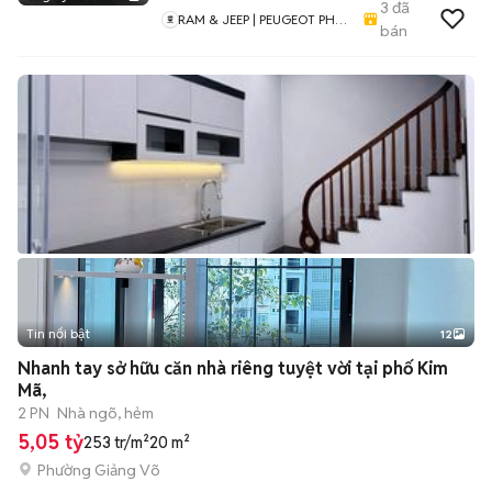
3
đã
RAM & JEEP | PEUGEOT PHÚ
bán
MỸ HƯNG
Tin nổi bật
12
+
2
Nhanh tay sở hữu căn nhà riêng tuyệt vời tại phố Kim
Mã,
2 PN
Nhà ngõ, hẻm
5,05 tỷ
253 tr/m²
20 m²
Phường Giảng Võ