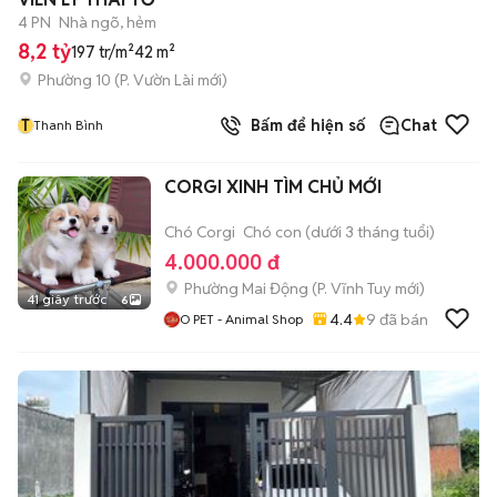
4 PN
Nhà ngõ, hẻm
8,2 tỷ
197 tr/m²
42 m²
Phường 10
(
P. Vườn Lài
mới)
T
Bấm để hiện số
Chat
Thanh Bình
CORGI XINH TÌM CHỦ MỚI
Chó Corgi
Chó con (dưới 3 tháng tuổi)
4.000.000 đ
Phường Mai Động
(
P. Vĩnh Tuy
mới)
41 giây trước
6
4.4
9
đã bán
O PET - Animal Shop