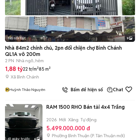
Tin nổi bật
9
+
2
Nhà 84m2 chính chủ, 2pn đối chiện chợ Bình Chánh
QL1A vô 200m
2 PN
Nhà ngõ, hẻm
1,88 tỷ
22 tr/m²
85 m²
Xã Bình Chánh
H
Bấm để hiện số
Chat
Huỳnh Thảo Nguyên
RAM 1500 RHO Bán tải 4x4 Trắng
2026
Mới
Xăng
Tự động
5.499.000.000 đ
Phường Bình Thuận
(
P. Tân Thuận
mới)
41 giây trước
6