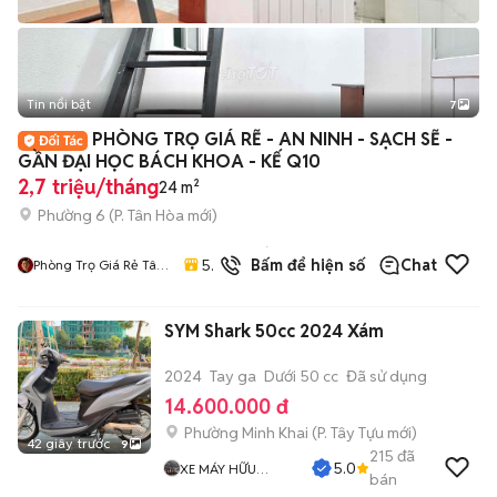
Tin nổi bật
7
+
2
PHÒNG TRỌ GIÁ RẼ - AN NINH - SẠCH SẼ -
GẦN ĐẠI HỌC BÁCH KHOA - KẾ Q10
2,7 triệu/tháng
24 m²
Phường 6
(
P. Tân Hòa
mới)
42
đã
5.0
Bấm để hiện số
Chat
Phòng Trọ Giá Rẻ Tân
bán
Phú – Bình Tân - Tân
Bình
SYM Shark 50cc 2024 Xám
2024
Tay ga
Dưới 50 cc
Đã sử dụng
14.600.000 đ
Phường Minh Khai
(
P. Tây Tựu
mới)
42 giây trước
9
215
đã
5.0
XE MÁY HỮU
bán
NHUẬN