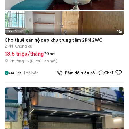
Tin nổi bật
3
Cho thuê căn hộ đẹp khu trung tâm 2PN 2WC
2 PN
Chung cư
13,5 triệu/tháng
70 m²
Phường 15
(
P. Phú Thọ
mới)
1
đã bán
Bấm để hiện số
Chat
Chi Linh