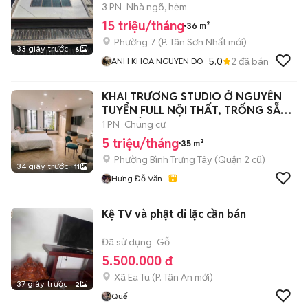
3 PN
Nhà ngõ, hẻm
15 triệu/tháng
36 m²
Phường 7
(
P. Tân Sơn Nhất
mới)
33 giây trước
6
5.0
2
đã bán
ANH KHOA NGUYEN DO
KHAI TRƯƠNG STUDIO Ở NGUYỄN
TUYỂN FULL NỘI THẤT, TRỐNG SẴN -
BAN CÔNG
1 PN
Chung cư
5 triệu/tháng
35 m²
Phường Bình Trưng Tây (Quận 2 cũ)
34 giây trước
11
Hưng Đỗ Văn
Kệ TV và phật di lặc cần bán
Đã sử dụng
Gỗ
5.500.000 đ
Xã Ea Tu
(
P. Tân An
mới)
37 giây trước
2
Quế