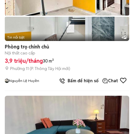
Tin nổi bật
4
Phòng trọ chính chủ
Nội thất cao cấp
3,9 triệu/tháng
30 m²
Phường 11
(
P. Thông Tây Hội
mới)
Bấm để hiện số
Chat
Nguyễn Lệ Huyền