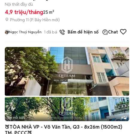
Nội thất đầy đủ
4,9 triệu/tháng
25 m²
Phường 11
(
P. Bảy Hiền
mới)
1
đã bán
Bấm để hiện số
Chat
Ngọc Thuý Nguyễn
Tin nổi bật
8
+
2
🍑TÒA NHÀ VP - Võ Văn Tần, Q3 - 8x26m (1500m2)
TM, PCCC🍑