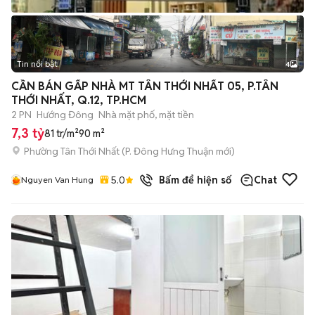
Tin nổi bật
4
CẦN BÁN GẤP NHÀ MT TÂN THỚI NHẤT 05, P.TÂN
THỚI NHẤT, Q.12, TP.HCM
2 PN
Hướng Đông
Nhà mặt phố, mặt tiền
7,3 tỷ
81 tr/m²
90 m²
Phường Tân Thới Nhất
(
P. Đông Hưng Thuận
mới)
5.0
Bấm để hiện số
Chat
Nguyen Van Hung