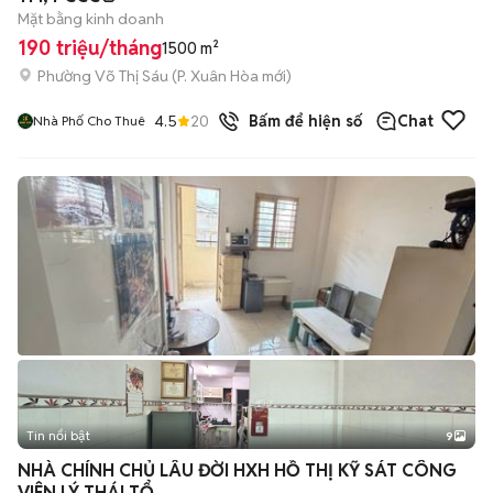
Mặt bằng kinh doanh
190 triệu/tháng
1500 m²
Phường Võ Thị Sáu
(
P. Xuân Hòa
mới)
4.5
20
đã bán
Bấm để hiện số
Chat
Nhà Phố Cho Thuê
Tin nổi bật
9
+
2
NHÀ CHÍNH CHỦ LÂU ĐỜI HXH HỒ THỊ KỸ SÁT CÔNG
VIÊN LÝ THÁI TỔ