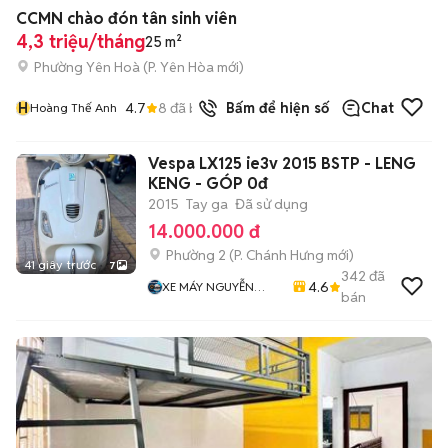
CCMN chào đón tân sinh viên
4,3 triệu/tháng
25 m²
Phường Yên Hoà
(
P. Yên Hòa
mới)
H
4.7
8
đã bán
Bấm để hiện số
Chat
Hoàng Thế Anh
Vespa LX125 ie3v 2015 BSTP - LENG
KENG - GÓP 0đ
2015
Tay ga
Đã sử dụng
14.000.000 đ
Phường 2
(
P. Chánh Hưng
mới)
41 giây trước
7
342
đã
4.6
XE MÁY NGUYỄN
bán
MINH SƠN