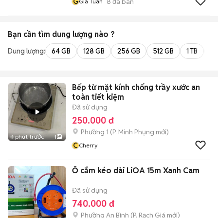
G
8
đã bán
Gia Tuân
Bạn cần tìm
dung lượng
nào ?
Dung lượng:
64 GB
128 GB
256 GB
512 GB
1 TB
2 
Bếp từ mặt kính chống trầy xước an
toàn tiết kiệm
Đã sử dụng
250.000 đ
Phường 1
(
P. Minh Phụng
mới)
1 phút trước
1
C
Cherry
Ổ cắm kéo dài LiOA 15m Xanh Cam
Đã sử dụng
740.000 đ
Phường An Bình
(
P. Rạch Giá
mới)