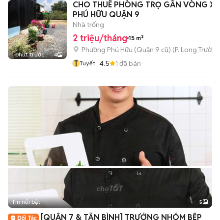
CHO THUÊ PHÒNG TRỌ GẦN VÒNG X
PHÚ HỮU QUẬN 9
Nhà trống
2 triệu/tháng
15 m²
Phường Phú Hữu (Quận 9 cũ)
(
P. Long Trường
1 phút trước
4
T
4.5
1
đã bán
Tuyết
Tin nổi bật
5
[QUẬN 7 & TÂN BÌNH] TRƯỞNG NHÓM BẾP