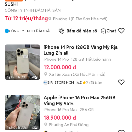
SUSHI
CÔNG TY TNHH ĐẢO HẢI SẢN
Từ 12 triệu/tháng
Phường 1
(
P. Tân Sơn Hòa
mới)
10
đã bán
Bấm để hiện số
Chat
CÔNG TY TNHH ĐẢO HẢI
SẢN
iPhone 14 Pro 128GB Vàng Mỹ Rịa
Lưng Zin all
iPhone 14 Pro
128 GB
Hết bảo hành
12.000.000 đ
Xã Tân Xuân
(
Xã Hóc Môn
mới)
1 phút trước
6
5.0
2
đã bán
SIRI STORE HCM
Apple iPhone 16 Pro Max 256GB
Vàng Mỹ 95%
iPhone 16 Pro Max
256 GB
18.900.000 đ
Phường An Phú Đông
1 phút trước
6