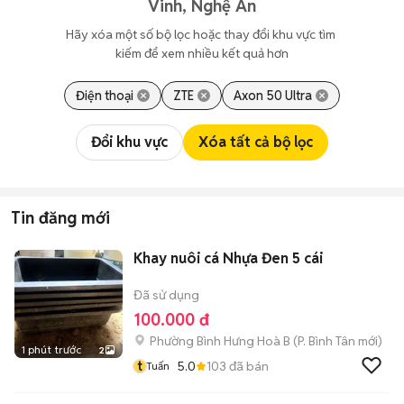
Vinh, Nghệ An
Hãy xóa một số bộ lọc hoặc thay đổi khu vực tìm 
kiếm để xem nhiều kết quả hơn
Điện thoại
ZTE
Axon 50 Ultra
Đổi khu vực
Xóa tất cả bộ lọc
Tin đăng mới
Khay nuôi cá Nhựa Đen 5 cái
Đã sử dụng
100.000 đ
Phường Bình Hưng Hoà B
(
P. Bình Tân
mới)
1 phút trước
2
t
5.0
103
đã bán
Tuấn