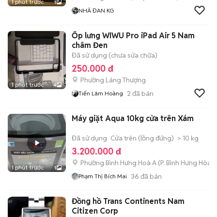
1 phút trước
1
NHÃ ĐAN KG
Ốp lưng WIWU Pro iPad Air 5 Nam
châm Đen
Đã sử dụng (chưa sửa chữa)
250.000 đ
Phường Láng Thượng
1 phút trước
4
2
đã bán
Tiến Lâm Hoàng
Máy giặt Aqua 10kg cửa trên Xám
Đã sử dụng
Cửa trên (lồng đứng)
> 10 kg
3.200.000 đ
Phường Bình Hưng Hoà A
(
P. Bình Hưng Hòa
m
1 phút trước
1
36
đã bán
Phạm Thị Bích Mai
Đồng hồ Trans Continents Nam
Citizen Corp