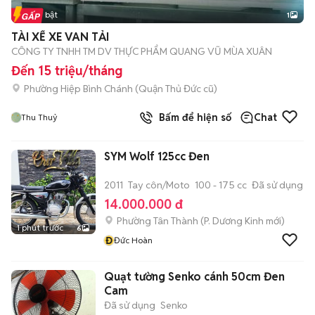
Tin nổi bật
1
TÀI XẾ XE VAN TẢI
CÔNG TY TNHH TM DV THỰC PHẨM QUANG VŨ MÙA XUÂN
Đến 15 triệu/tháng
Phường Hiệp Bình Chánh (Quận Thủ Đức cũ)
Bấm để hiện số
Chat
Thu Thuỷ
SYM Wolf 125cc Đen
2011
Tay côn/Moto
100 - 175 cc
Đã sử dụng
14.000.000 đ
Phường Tân Thành
(
P. Dương Kinh
mới)
1 phút trước
6
Đ
Đức Hoàn
Quạt tường Senko cánh 50cm Đen
Cam
Đã sử dụng
Senko