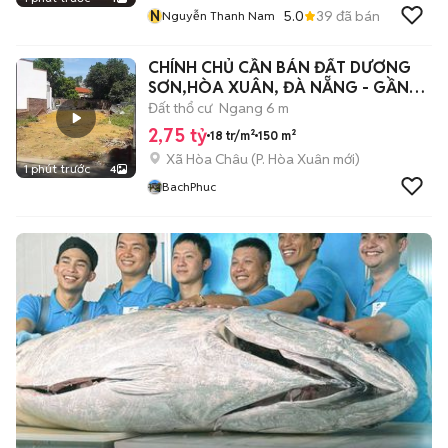
N
5.0
39
đã bán
Nguyễn Thanh Nam
CHÍNH CHỦ CẦN BÁN ĐẤT DƯƠNG
SƠN,HÒA XUÂN, ĐÀ NẴNG - GẦN
CHỢ LỆ TRẠCH
Đất thổ cư
Ngang 6 m
2,75 tỷ
18 tr/m²
150 m²
Xã Hòa Châu
(
P. Hòa Xuân
mới)
1 phút trước
4
BachPhuc