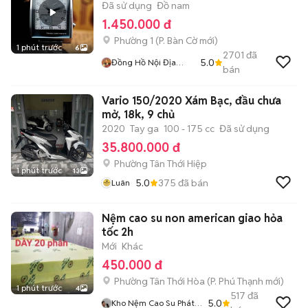
Đã sử dụng
Đồ nam
1.450.000 đ
Phường 1
(
P. Bàn Cờ
mới)
1 phút trước
6
2701
đã
5.0
Đồng Hồ Nội Địa
bán
Nhật
Vario 150/2020 Xám Bạc, đầu chưa
mở, 18k, 9 chủ
2020
Tay ga
100 - 175 cc
Đã sử dụng
35.800.000 đ
Phường Tân Thới Hiệp
1 phút trước
13
5.0
375
đã bán
Luân
Nệm cao su non american giao hỏa
tốc 2h
Mới
Khác
450.000 đ
Phường Tân Thới Hòa
(
P. Phú Thạnh
mới)
1 phút trước
4
517
đã
5.0
Kho Nệm Cao Su Phát