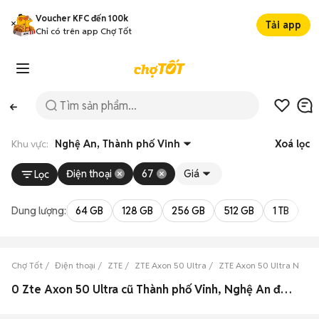
Voucher KFC đến 100k
Tải app
Chỉ có trên app Chợ Tốt
Khu vực:
Nghệ An, Thành phố Vinh
Xoá lọc
Điện thoại
67
Giá
Lọc
Dung lượng:
64 GB
128 GB
256 GB
512 GB
1 TB
2 
Chợ Tốt
Điện thoại
ZTE
ZTE Axon 50 Ultra
ZTE Axon 50 Ultra Nghệ 
0 Zte Axon 50 Ultra cũ Thành phố Vinh, Nghệ An đẹp