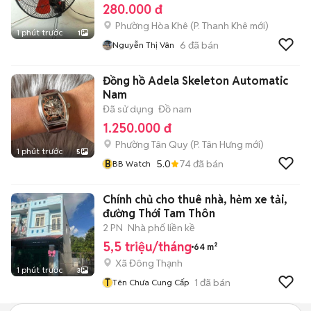
280.000 đ
Phường Hòa Khê
(
P. Thanh Khê
mới)
1 phút trước
1
6
đã bán
Nguyễn Thị Vân
Đồng hồ Adela Skeleton Automatic
Nam
Đã sử dụng
Đồ nam
1.250.000 đ
Phường Tân Quy
(
P. Tân Hưng
mới)
1 phút trước
5
B
5.0
74
đã bán
BB Watch
Chính chủ cho thuê nhà, hẻm xe tải,
đường Thới Tam Thôn
2 PN
Nhà phố liền kề
5,5 triệu/tháng
64 m²
Xã Đông Thạnh
1 phút trước
3
T
1
đã bán
Tên Chưa Cung Cấp