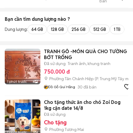
bán
Tài
Bạn cần tìm
dung lượng
nào ?
Dung lượng:
64 GB
128 GB
256 GB
512 GB
1 TB
2 
TRANH GỖ -MÓN QUÀ CHO TƯỜNG
BỚT TRỐNG
Đã sử dụng
Tranh ảnh, khung tranh
750.000 đ
Phường Tân Chánh Hiệp
(
P. Trung Mỹ Tây
mới
1 phút trước
4
30
đã bán
Đồ Gỗ Quí Hằng
Cho tặng thức ăn cho chó Zoi Dog
1kg cận date 14/8
Đã sử dụng
Cho tặng
Phường Tương Mai
1 phút trước
1