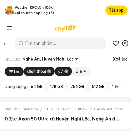
Voucher KFC đến 100k
Tải app
Chỉ có trên app Chợ Tốt
Khu vực:
Nghệ An, Huyện Nghi Lộc
Xoá lọc
Điện thoại
67
Giá
Lọc
Dung lượng:
64 GB
128 GB
256 GB
512 GB
1 TB
2 
Chợ Tốt
Điện thoại
ZTE
ZTE Axon 50 Ultra
ZTE Axon 50 Ultra Nghệ 
0 Zte Axon 50 Ultra cũ Huyện Nghi Lộc, Nghệ An đẹp