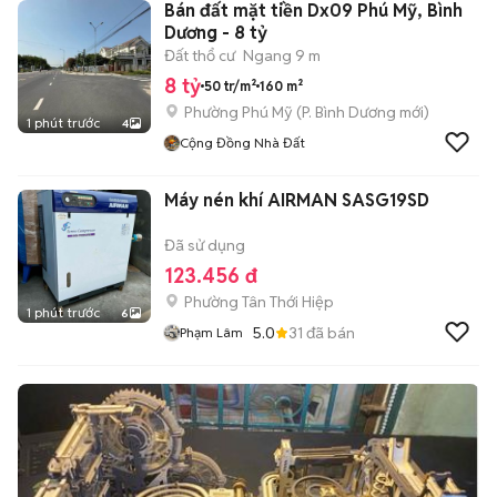
Bán đất mặt tiền Dx09 Phú Mỹ, Bình
Dương - 8 tỷ
Đất thổ cư
Ngang 9 m
8 tỷ
50 tr/m²
160 m²
Phường Phú Mỹ
(
P. Bình Dương
mới)
1 phút trước
4
Cộng Đồng Nhà Đất
Máy nén khí AIRMAN SASG19SD
Đã sử dụng
123.456 đ
Phường Tân Thới Hiệp
1 phút trước
6
5.0
31
đã bán
Phạm Lâm