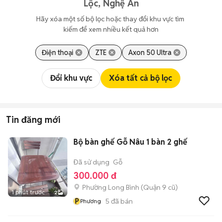
Lộc, Nghệ An
Hãy xóa một số bộ lọc hoặc thay đổi khu vực tìm 
kiếm để xem nhiều kết quả hơn
Điện thoại
ZTE
Axon 50 Ultra
Đổi khu vực
Xóa tất cả bộ lọc
Tin đăng mới
Bộ bàn ghế Gỗ Nâu 1 bàn 2 ghế
Đã sử dụng
Gỗ
300.000 đ
Phường Long Bình (Quận 9 cũ)
1 phút trước
2
P
5
đã bán
Phương