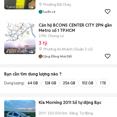
Phường Bãi Cháy
7 phút trước
2
Tuyển Lê
Căn hộ BCONS CENTER CITY 2PN gần
Metro số 1 TP.HCM
2 PN
Chung cư
3 tỷ
Phường An Khánh (Quận 2 cũ)
8 phút trước
5
Cộng Đồng Nhà Đất
Bạn cần tìm
dung lượng
nào ?
Dung lượng:
64 GB
128 GB
256 GB
512 GB
1 TB
2 
Kia Morning 2011 Số tự động Bạc
2011
220.000 km
Xăng
Tự động