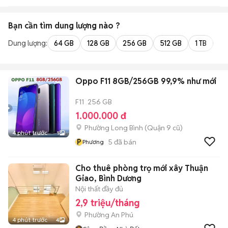
Bạn cần tìm
dung lượng
nào ?
Dung lượng:
64 GB
128 GB
256 GB
512 GB
1 TB
2 
Oppo F11 8GB/256GB 99,9% như mới
F11
256 GB
1.000.000 đ
Phường Long Bình (Quận 9 cũ)
4 phút trước
1
P
5
đã bán
Phương
Cho thuê phòng trọ mới xây Thuận
Giao, Bình Dương
Nội thất đầy đủ
2,9 triệu/tháng
Phường An Phú
4 phút trước
4