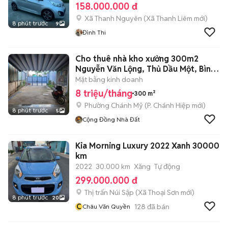
158.000.000 đ
Xã Thanh Nguyên
(
Xã Thanh Liêm
mới)
8 phút trước
9
Đình Thi
Cho thuê nhà kho xưởng 300m2
Nguyễn Văn Lộng, Thủ Dầu Một, Bình
Dương
Mặt bằng kinh doanh
8 triệu/tháng
300 m²
Phường Chánh Mỹ
(
P. Chánh Hiệp
mới)
8 phút trước
5
Cộng Đồng Nhà Đất
Kia Morning Luxury 2022 Xanh 30000
km
2022
30.000 km
Xăng
Tự động
299.000.000 đ
Thị trấn Núi Sập
(
Xã Thoại Sơn
mới)
8 phút trước
20
C
128
đã bán
Châu Văn Quyền