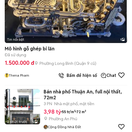
Tin nổi bật
1
Mô hình gỗ ghép bi lăn
Đã sử dụng
1.500.000 đ
Phường Long Bình (Quận 9 cũ)
T
Bấm để hiện số
Chat
Thena Pham
Bán nhà phố Thuận An, full nội thất,
72m2
3 PN
Nhà mặt phố, mặt tiền
3,98 tỷ
55 tr/m²
72 m²
Phường An Phú
2 phút trước
5
Cộng Đồng Nhà Đất