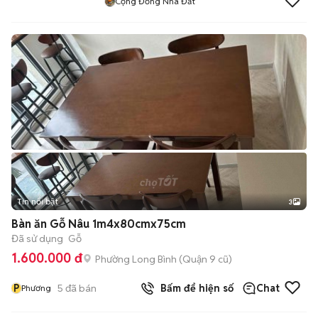
Cộng Đồng Nhà Đất
Tin nổi bật
3
Bàn ăn Gỗ Nâu 1m4x80cmx75cm
Đã sử dụng
Gỗ
1.600.000 đ
Phường Long Bình (Quận 9 cũ)
P
5
đã bán
Bấm để hiện số
Chat
Phương