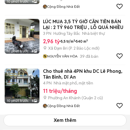
10 phút trước
4
Cộng Đồng Nhà Đất
LÚC MUA 3,5 TỶ GIỜ CẦN TIỀN BÁN
LẠI : 2 TỶ 960 TRIỆU , LỖ QUÁ NHIỀU
3 PN
Hướng Tây Bắc
Nhà biệt thự
2,96 tỷ
5,5 tr/m²
540 m²
Xã Đạm Bri
(
P. 2 Bảo Lộc
mới)
10 phút trước
8
N
39
đã bán
NGUYỄN VĂN HÒA
Cho thuê nhà 4PN khu DC Lê Phong,
Tân Bình, Dĩ An
4 PN
Nhà mặt phố, mặt tiền
11 triệu/tháng
Phường An Khánh (Quận 2 cũ)
10 phút trước
5
Cộng Đồng Nhà Đất
Xem thêm