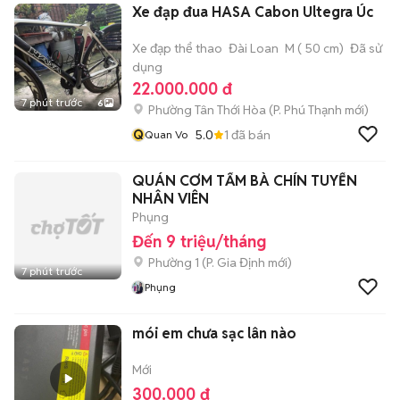
Xe đạp đua HASA Cabon Ultegra Úc
Xe đạp thể thao
Đài Loan
M ( 50 cm)
Đã sử
dụng
22.000.000 đ
7 phút trước
6
Phường Tân Thới Hòa
(
P. Phú Thạnh
mới)
Q
5.0
1
đã bán
Quan Vo
QUÁN CƠM TẤM BÀ CHÍN TUYỂN
NHÂN VIÊN
Phụng
Đến 9 triệu/tháng
Phường 1
(
P. Gia Định
mới)
7 phút trước
Phụng
mói em chưa sạc lân nào
Mới
300.000 đ