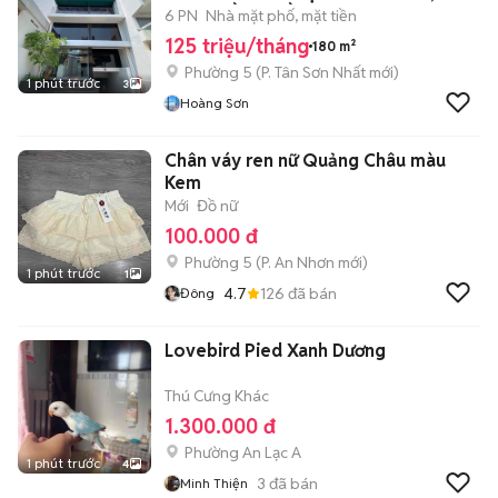
9X20, HẦM 6 LẦU
6 PN
Nhà mặt phố, mặt tiền
125 triệu/tháng
180 m²
Phường 5
(
P. Tân Sơn Nhất
mới)
1 phút trước
3
Hoàng Sơn
Chân váy ren nữ Quảng Châu màu
Kem
Mới
Đồ nữ
100.000 đ
Phường 5
(
P. An Nhơn
mới)
1 phút trước
1
4.7
126
đã bán
Đông
Lovebird Pied Xanh Dương
Thú Cưng Khác
1.300.000 đ
Phường An Lạc A
1 phút trước
4
3
đã bán
Minh Thiện