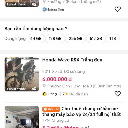
Phường 7
(
P. Hạnh Thông
mới)
1 phút trước
3
Hoàng Sơn
Bạn cần tìm
dung lượng
nào ?
Dung lượng:
64 GB
128 GB
256 GB
512 GB
1 TB
2 
Honda Wave RSX Trắng đen
2011
Xe số
Đã sử dụng
6.000.000 đ
Phường Bình Hưng Hoà B
(
P. Bình Tân
mới)
1 phút trước
4
C
3.7
136
đã bán
Cường
Cho thuê chung cư hầm xe
thang máy bảo vệ 24/24 full nội thất
1 PN
Chung cư