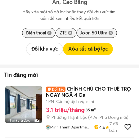
An, Cao Bằng
Hãy xóa một số bộ lọc hoặc thay đổi khu vực tìm 
kiếm để xem nhiều kết quả hơn
Điện thoại
ZTE
Axon 50 Ultra
Đổi khu vực
Xóa tất cả bộ lọc
Tin đăng mới
CHÍNH CHỦ CHO THUÊ TRỌ
NGAY NGÃ 4 Ga
1 PN
Căn hộ dịch vụ, mini
3,1 triệu/tháng
35 m²
Phường Thạnh Lộc
(
P. An Phú Đông
mới)
41 giây trước
11
7
đã
4.6
Minh Thành Apartment
bán
Chdv