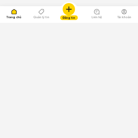
Trang chủ
Quản lý tin
Liên hệ
Tài khoản
Đăng tin
109.000 Bình chọn
Tải ứng dụng Chợ Tốt
Về Chợ Tốt
Quy chế sàn
Chính sách bảo mật
Giải quyết tranh chấp
CÔNG TY TNHH CHỢ TỐT - Người đại diện theo pháp luật:
Nguyễn Trọng Tấn; GPDKKD: 0312120782 do Sở KH & ĐT TP.HCM cấp ngày
11/01/2013;
GPMXH: 185/GP-BTTTT do Bộ Thông tin và Truyền thông
cấp ngày 09/07/2024 - Chịu trách nhiệm
nội dung: Trần Hoàng Ly.
Chính sách sử dụng