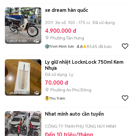
xe dream hàn quốc
2011
Xe số
100 - 175 cc
Đã sử dụng
4.900.000 đ
Phường Tân Hưng
1 phút trước
4
4.6
8545
đã bán
Trình Minh Sơn
Ly giữ nhiệt LocknLock 750ml Kem
Nhựa
Đã sử dụng
Ly
70.000 đ
Phường An Phú Đông
1 phút trước
1
T
Thu Trâm
Nhat minh auto cần tuyển
CÔNG TY TNHH PHỤ TÙNG HUY MINH
Đến 10 triệu/tháng