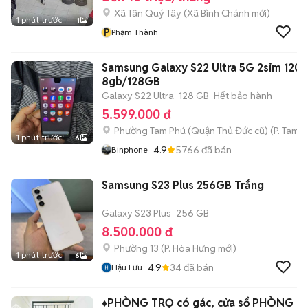
Xã Tân Quý Tây
(
Xã Bình Chánh
mới)
1 phút trước
1
P
Phạm Thành
Samsung Galaxy S22 Ultra 5G 2sim 120
8gb/128GB
Galaxy S22 Ultra
128 GB
Hết bảo hành
5.599.000 đ
Phường Tam Phú (Quận Thủ Đức cũ)
(
P. Tam B
1 phút trước
6
4.9
5766
đã bán
Binphone
Samsung S23 Plus 256GB Trắng
Galaxy S23 Plus
256 GB
8.500.000 đ
Phường 13
(
P. Hòa Hưng
mới)
1 phút trước
6
4.9
34
đã bán
Hậu Lưu
♦️PHÒNG TRỌ có gác, cửa sổ PHÒNG