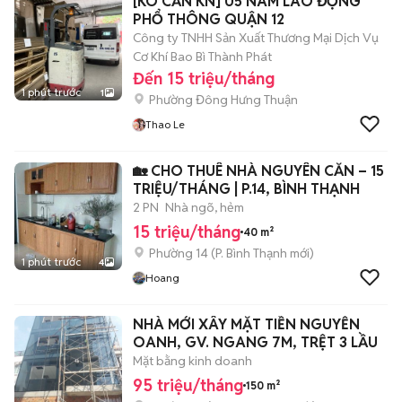
[KO CẦN KN] 05 NAM LAO ĐỘNG
PHỔ THÔNG QUẬN 12
Công ty TNHH Sản Xuất Thương Mại Dịch Vụ
Cơ Khí Bao Bì Thành Phát
Đến 15 triệu/tháng
1 phút trước
1
Phường Đông Hưng Thuận
Thao Le
🏡 CHO THUÊ NHÀ NGUYÊN CĂN – 15
TRIỆU/THÁNG | P.14, BÌNH THẠNH
2 PN
Nhà ngõ, hẻm
15 triệu/tháng
40 m²
Phường 14
(
P. Bình Thạnh
mới)
1 phút trước
4
Hoang
NHÀ MỚI XÂY MẶT TIỀN NGUYỄN
OANH, GV. NGANG 7M, TRỆT 3 LẦU
Mặt bằng kinh doanh
95 triệu/tháng
150 m²