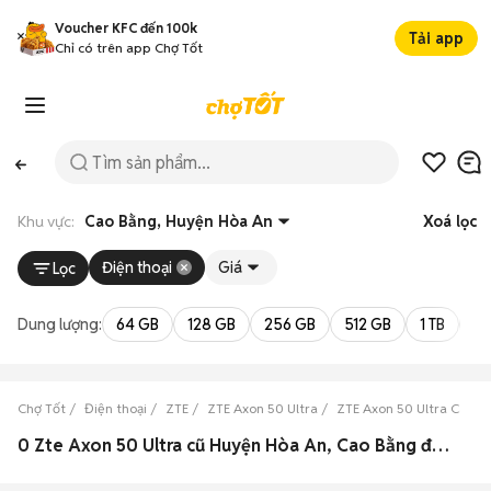
Voucher KFC đến 100k
Tải app
Chỉ có trên app Chợ Tốt
Khu vực:
Cao Bằng, Huyện Hòa An
Xoá lọc
Điện thoại
Giá
Lọc
Dung lượng:
64 GB
128 GB
256 GB
512 GB
1 TB
2 
Chợ Tốt
Điện thoại
ZTE
ZTE Axon 50 Ultra
ZTE Axon 50 Ultra Cao B
0 Zte Axon 50 Ultra cũ Huyện Hòa An, Cao Bằng đẹp