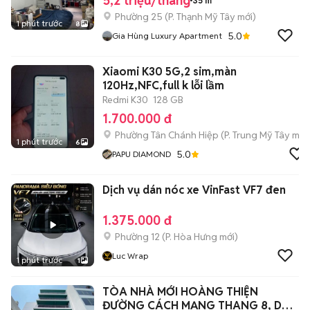
5,2 triệu/tháng
35 m²
Phường 25
(
P. Thạnh Mỹ Tây
mới)
1 phút trước
8
5.0
Gia Hùng Luxury Apartment
Xiaomi K30 5G,2 sim,màn
120Hz,NFC,full k lỗi lầm
Redmi K30
128 GB
1.700.000 đ
Phường Tân Chánh Hiệp
(
P. Trung Mỹ Tây
mới
1 phút trước
6
5.0
PAPU DIAMOND
Dịch vụ dán nóc xe VinFast VF7 đen
1.375.000 đ
Phường 12
(
P. Hòa Hưng
mới)
Luc Wrap
1 phút trước
1
TÒA NHÀ MỚI HOÀNG THIỆN
ĐƯỜNG CÁCH MẠNG THANG 8, DT