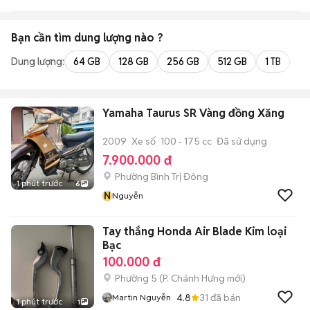
Bạn cần tìm
dung lượng
nào ?
Dung lượng:
64 GB
128 GB
256 GB
512 GB
1 TB
2 
Yamaha Taurus SR Vàng đồng Xăng
2009
Xe số
100 - 175 cc
Đã sử dụng
7.900.000 đ
Phường Bình Trị Đông
1 phút trước
6
N
Nguyễn
Tay thắng Honda Air Blade Kim loại
Bạc
100.000 đ
Phường 5
(
P. Chánh Hưng
mới)
4.8
31
đã bán
Martin Nguyễn
1 phút trước
1