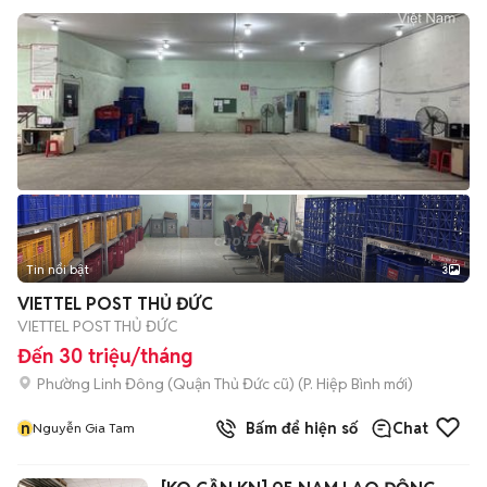
Tin nổi bật
3
VIETTEL POST THỦ ĐỨC
VIETTEL POST THỦ ĐỨC
Đến 30 triệu/tháng
Phường Linh Đông (Quận Thủ Đức cũ)
(
P. Hiệp Bình
mới)
n
Bấm để hiện số
Chat
Nguyễn Gia Tam