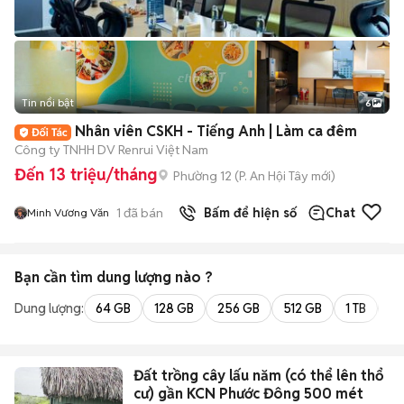
Tin nổi bật
6
+
2
Nhân viên CSKH - Tiếng Anh | Làm ca đêm
Công ty TNHH DV Renrui Việt Nam
Đến 13 triệu/tháng
Phường 12
(
P. An Hội Tây
mới)
1
đã bán
Bấm để hiện số
Chat
Minh Vương Văn
Bạn cần tìm
dung lượng
nào ?
Dung lượng:
64 GB
128 GB
256 GB
512 GB
1 TB
2 
Đất trồng cây lấu năm (có thể lên thổ
cư) gần KCN Phước Đông 500 mét