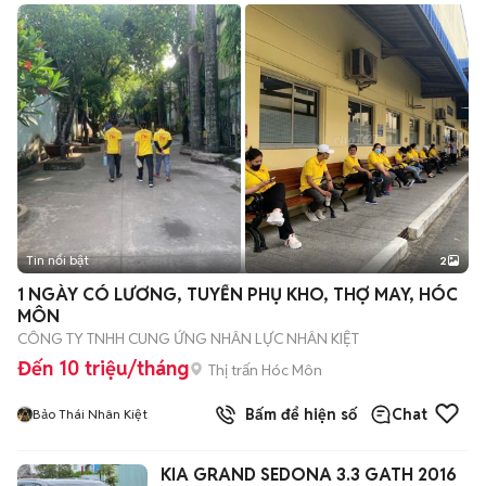
Tin nổi bật
2
1 NGÀY CÓ LƯƠNG, TUYỂN PHỤ KHO, THỢ MAY, HÓC
MÔN
CÔNG TY TNHH CUNG ỨNG NHÂN LỰC NHÂN KIỆT
Đến 10 triệu/tháng
Thị trấn Hóc Môn
Bấm để hiện số
Chat
Bảo Thái Nhân Kiệt
KIA GRAND SEDONA 3.3 GATH 2016