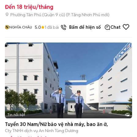
Đến 18 triệu/tháng
Phường Tân Phú (Quận 9 cũ)
(
P. Tăng Nhơn Phú
mới)
N
5.0
1
đã bán
Bấm để hiện số
Chat
NGHĨA CHÂU
Tin nổi bật
1
Tuyển 30 Nam/Nữ bảo vệ nhà máy, bao ăn ở,
Cty TNHH dịch vụ An Ninh Tùng Dương