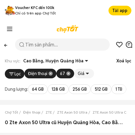
Voucher KFC đến 100k
Tải app
Chỉ có trên app Chợ Tốt
Khu vực:
Cao Bằng, Huyện Quảng Hòa
Xoá lọc
Điện thoại
67
Giá
Lọc
Dung lượng:
64 GB
128 GB
256 GB
512 GB
1 TB
2 
Chợ Tốt
Điện thoại
ZTE
ZTE Axon 50 Ultra
ZTE Axon 50 Ultra Cao B
0 Zte Axon 50 Ultra cũ Huyện Quảng Hòa, Cao Bằng đẹp