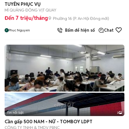
TUYỂN PHỤC VỤ
MÌ QUẢNG ĐÔNG VỊT QUAY
Đến 7 triệu/tháng
Phường 16
(
P. An Hội Đông
mới)
Bấm để hiện số
Chat
Phuc Nguyen
Tin nổi bật
3
Cần gấp 500 NAM - NỮ - TOMBOY LDPT
CÔNG TY TNHH & TMDV PBNC