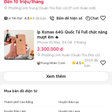
Đến 10 triệu/tháng
Phường Linh Trung (Quận Thủ Đức cũ)
(
P. Linh Xuân
mới)
4.8
8
đã bán
Bấm để hiện số
Chat
Lê Tấn Đạt
ip Xsmax 64G Quốc Tế Full chức năng
mượt êm 🔥
iPhone XS Max
64 GB
3 tháng
3.300.000 đ
Phường Linh Xuân (Quận Thủ Đức cũ)
1 phút trước
5
2559
đã
4.5
Trung Nhân ( Linh
bán
Xuân . Thủ Đức .
Tphcm)
Xem thêm
Mua bán đồ điện tử
Thành phố Cao Bằng
Huyện Bảo Lạc
Huyện Bảo Lâm
Huyện Hạ Lang