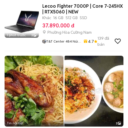
Lecoo Fighter 7000P | Core 7-245HX
| RTX5060 | NEW
Khác
16 GB
512 GB
SSD
37.890.000 đ
Phường Hòa Cường Nam
1 phút trước
2
139
đã
4.7
T&T Center 484 Núi
bán
Thành
Tin nổi bật
2