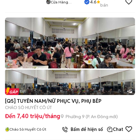
4.6
Cửa Hàng
bán
Tuanduy
Tin nổi bật
4
[Q5] TUYỂN NAM/NỮ PHỤC VỤ, PHỤ BẾP
CHÁO SÒ HUYẾT CÔ ÚT
Đến 7,40 triệu/tháng
Phường 9
(
P. An Đông
mới)
Bấm để hiện số
Chat
Cháo Sò Huyết Cô Út