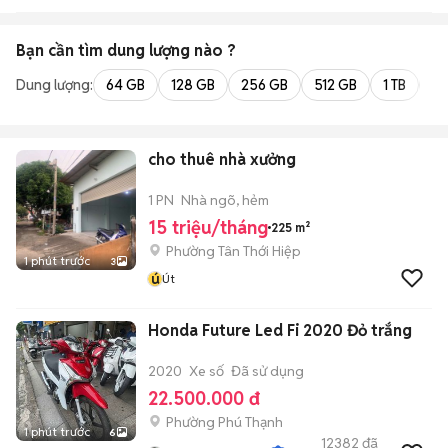
Bạn cần tìm
dung lượng
nào ?
Dung lượng:
64 GB
128 GB
256 GB
512 GB
1 TB
2 
cho thuê nhà xưởng
1 PN
Nhà ngõ, hẻm
15 triệu/tháng
225 m²
Phường Tân Thới Hiệp
1 phút trước
3
ú
Út
Honda Future Led Fi 2020 Đỏ trắng
2020
Xe số
Đã sử dụng
22.500.000 đ
Phường Phú Thạnh
1 phút trước
6
12382
đã