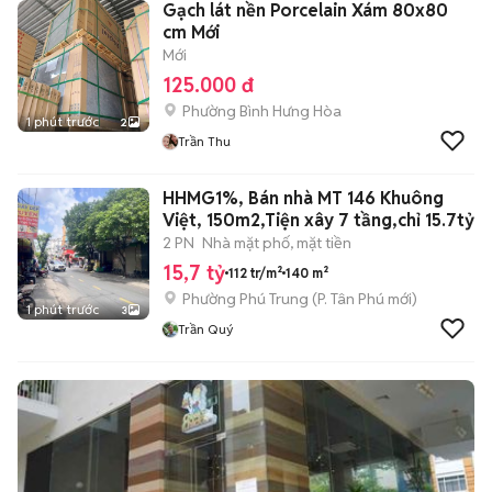
Gạch lát nền Porcelain Xám 80x80
cm Mới
Mới
125.000 đ
Phường Bình Hưng Hòa
1 phút trước
2
Trần Thu
HHMG1%, Bán nhà MT 146 Khuông
Việt, 150m2,Tiện xây 7 tầng,chỉ 15.7tỷ
2 PN
Nhà mặt phố, mặt tiền
15,7 tỷ
112 tr/m²
140 m²
Phường Phú Trung
(
P. Tân Phú
mới)
1 phút trước
3
Trần Quý