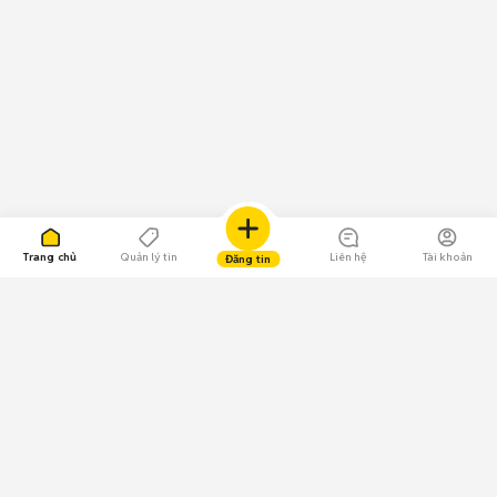
Trang chủ
Quản lý tin
Liên hệ
Tài khoản
Đăng tin
109.000 Bình chọn
Tải ứng dụng Chợ Tốt