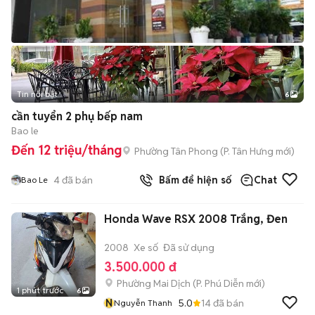
Tin nổi bật
6
+
2
cần tuyển 2 phụ bếp nam
Bao le
Đến 12 triệu/tháng
Phường Tân Phong
(
P. Tân Hưng
mới)
4
đã bán
Bấm để hiện số
Chat
Bao Le
Honda Wave RSX 2008 Trắng, Đen
2008
Xe số
Đã sử dụng
3.500.000 đ
Phường Mai Dịch
(
P. Phú Diễn
mới)
1 phút trước
6
N
5.0
14
đã bán
Nguyễn Thanh