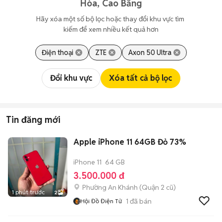
Hòa, Cao Bằng
Hãy xóa một số bộ lọc hoặc thay đổi khu vực tìm 
kiếm để xem nhiều kết quả hơn
Điện thoại
ZTE
Axon 50 Ultra
Đổi khu vực
Xóa tất cả bộ lọc
Tin đăng mới
Apple iPhone 11 64GB Đỏ 73%
iPhone 11
64 GB
3.500.000 đ
Phường An Khánh (Quận 2 cũ)
1 phút trước
2
1
đã bán
Hội Đồ Điện Tử