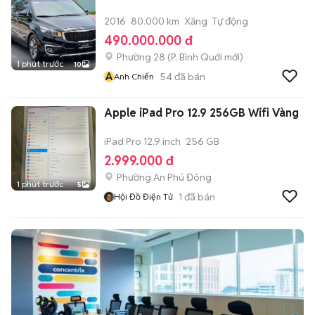
2016
80.000 km
Xăng
Tự động
490.000.000 đ
Phường 28
(
P. Bình Quới
mới)
1 phút trước
10
A
54
đã bán
Anh Chiến
Apple iPad Pro 12.9 256GB Wifi Vàng
iPad Pro 12.9 inch
256 GB
2.999.000 đ
Phường An Phú Đông
1 phút trước
5
1
đã bán
Hội Đồ Điện Tử