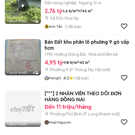
Đất nông nghiệp
Ngang 12 m
2,76 tỷ
1,6 tr/m²
1743 m²
Xã Đức Hòa Hạ
1 phút trước
6
A
2
đã bán
Anh Tấn
Bán Đất khu phân lô phường 9 gò vấp
hcm
1 PN
Hướng Đông Bắc
Nhà phố liền kề
4,95 tỷ
118 tr/m²
42 m²
Phường 9
(
P. Thông Tây Hội
mới)
1 phút trước
6
4.0
1
đã bán
HưngG
[***] 2 NHÂN VIÊN THEO DÕI ĐƠN
HÀNG ĐỒNG NAI
Đến 11 triệu/tháng
Phường Phú Bình
(
P. Long Khánh
mới)
Hiep Nguyen
1 phút trước