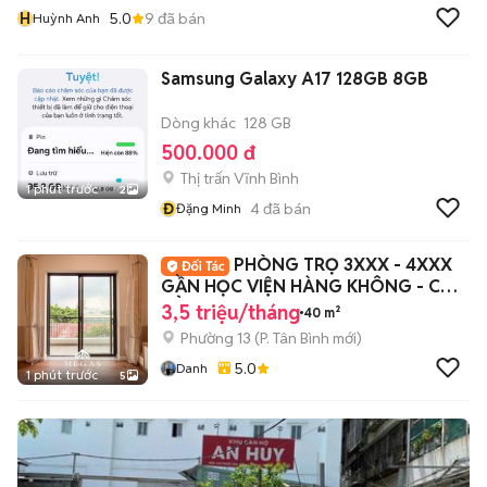
H
5.0
9
đã bán
Huỳnh Anh
Samsung Galaxy A17 128GB 8GB
Dòng khác
128 GB
500.000 đ
Thị trấn Vĩnh Bình
1 phút trước
2
Đ
4
đã bán
Đặng Minh
PHÒNG TRỌ 3XXX - 4XXX
GẦN HỌC VIỆN HÀNG KHÔNG - CAO
ĐẲNG Y PNT
3,5 triệu/tháng
40 m²
Phường 13
(
P. Tân Bình
mới)
5.0
Danh
1 phút trước
5