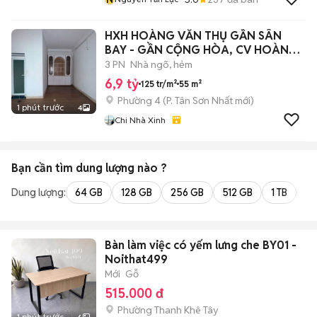
HXH HOÀNG VĂN THỤ GẦN SÂN
BAY - GẦN CỘNG HÒA, CV HOÀNG
VĂN THỤ.
3 PN
Nhà ngõ, hẻm
6,9 tỷ
125 tr/m²
55 m²
Phường 4
(
P. Tân Sơn Nhất
mới)
1 phút trước
4
Chi Nhà Xinh
Bạn cần tìm
dung lượng
nào ?
Dung lượng:
64 GB
128 GB
256 GB
512 GB
1 TB
2 
Bàn làm việc có yếm lưng che BY01 -
Noithat499
Mới
Gỗ
515.000 đ
Phường Thanh Khê Tây
1 phút trước