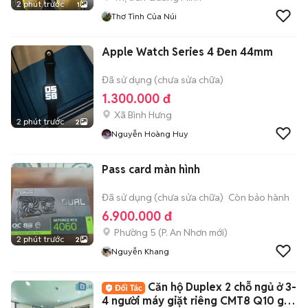
2 phút trước
1
Thơ Tình Của Núi
Apple Watch Series 4 Đen 44mm
Đã sử dụng (chưa sửa chữa)
1.300.000 đ
Xã Bình Hưng
2 phút trước
2
Nguyễn Hoàng Huy
Pass card màn hình
Đã sử dụng (chưa sửa chữa)
Còn bảo hành
6.900.000 đ
Phường 5
(
P. An Nhơn
mới)
2 phút trước
2
Nguyễn Khang
Căn hộ Duplex 2 chỗ ngủ ở 3-
4 người máy giặt riêng CMT8 Q10 gần