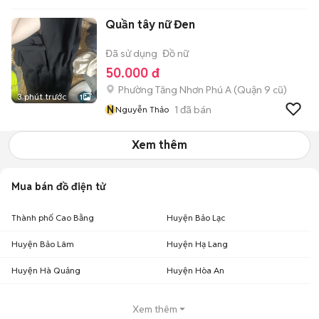
Quần tây nữ Đen
Đã sử dụng
Đồ nữ
50.000 đ
Phường Tăng Nhơn Phú A (Quận 9 cũ)
3 phút trước
1
N
1
đã bán
Nguyễn Thảo
Xem thêm
Mua bán đồ điện tử
Thành phố Cao Bằng
Huyện Bảo Lạc
Huyện Bảo Lâm
Huyện Hạ Lang
Huyện Hà Quảng
Huyện Hòa An
Xem thêm