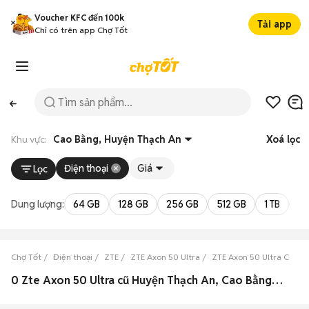
Voucher KFC đến 100k
Tải app
Chỉ có trên app Chợ Tốt
Khu vực:
Cao Bằng, Huyện Thạch An
Xoá lọc
Điện thoại
Giá
Lọc
Dung lượng:
64 GB
128 GB
256 GB
512 GB
1 TB
2 
Chợ Tốt
Điện thoại
ZTE
ZTE Axon 50 Ultra
ZTE Axon 50 Ultra Cao B
0 Zte Axon 50 Ultra cũ Huyện Thạch An, Cao Bằng đẹp