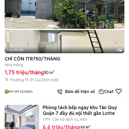
Tin nổi bật
6
+
2
CHỈ CÒN 1TR750/THÁNG
Nhà trống
1,75 triệu/tháng
30 m²
Phường 15
(
P. Gia Định
mới)
Bấm để hiện số
Chat
MY MY DUONG
Phòng tách bếp ngay khu Tân Quy
Quận 7 đầy đủ nội thất gần Lotte
1 PN
Căn hộ dịch vụ, mini
6,6 triệu/tháng
30 m²