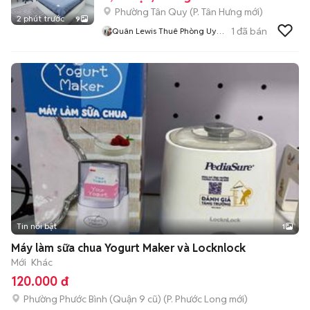
Phường Tân Quy
(
P. Tân Hưng
mới)
2 phút trước
9
1
đã bán
Quân Lewis Thuê Phòng Uy
Tín
Tin nổi bật
1
Máy làm sữa chua Yogurt Maker và Locknlock
Mới
Khác
120.000 đ
Phường Phước Bình (Quận 9 cũ)
(
P. Phước Long
mới)