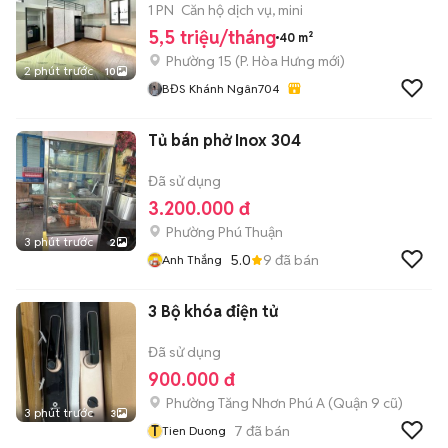
UEH
1 PN
Căn hộ dịch vụ, mini
5,5 triệu/tháng
40 m²
Phường 15
(
P. Hòa Hưng
mới)
2 phút trước
10
BĐS Khánh Ngân704
Tủ bán phở Inox 304
Đã sử dụng
3.200.000 đ
Phường Phú Thuận
3 phút trước
2
5.0
9
đã bán
Anh Thắng
3 Bộ khóa điện tử
Đã sử dụng
900.000 đ
Phường Tăng Nhơn Phú A (Quận 9 cũ)
3 phút trước
3
T
7
đã bán
Tien Duong