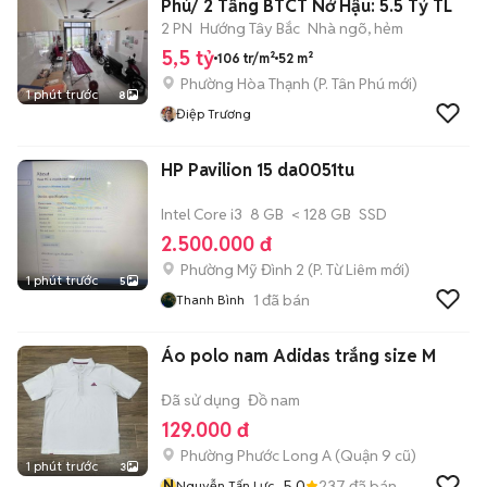
Phú/ 2 Tầng BTCT Nở Hậu: 5.5 Tỷ TL
2 PN
Hướng Tây Bắc
Nhà ngõ, hẻm
5,5 tỷ
106 tr/m²
52 m²
Phường Hòa Thạnh
(
P. Tân Phú
mới)
1 phút trước
8
Điệp Trương
HP Pavilion 15 da0051tu
Intel Core i3
8 GB
< 128 GB
SSD
2.500.000 đ
Phường Mỹ Đình 2
(
P. Từ Liêm
mới)
1 phút trước
5
1
đã bán
Thanh Bình
Áo polo nam Adidas trắng size M
Đã sử dụng
Đồ nam
129.000 đ
Phường Phước Long A (Quận 9 cũ)
1 phút trước
3
N
5.0
237
đã bán
Nguyễn Tấn Lực