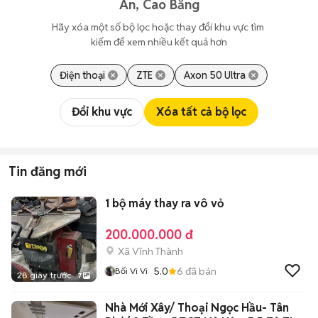
An, Cao Bằng
Hãy xóa một số bộ lọc hoặc thay đổi khu vực tìm 
kiếm để xem nhiều kết quả hơn
Điện thoại
ZTE
Axon 50 Ultra
Đổi khu vực
Xóa tất cả bộ lọc
Tin đăng mới
1 bộ máy thay ra vô vỏ
200.000.000 đ
Xã Vĩnh Thành
5.0
6
đã bán
Bối Vi Vi
28 giây trước
7
Nhà Mới Xây/ Thoại Ngọc Hầu- Tân