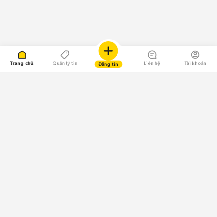
Trang chủ
Quản lý tin
Liên hệ
Tài khoản
Đăng tin
109.000 Bình chọn
Tải ứng dụng Chợ Tốt
Về Chợ Tốt
Quy chế sàn
Chính sách bảo mật
Giải quyết tranh chấp
CÔNG TY TNHH CHỢ TỐT - Người đại diện theo pháp luật:
Nguyễn Trọng Tấn; GPDKKD: 0312120782 do Sở KH & ĐT TP.HCM cấp ngày