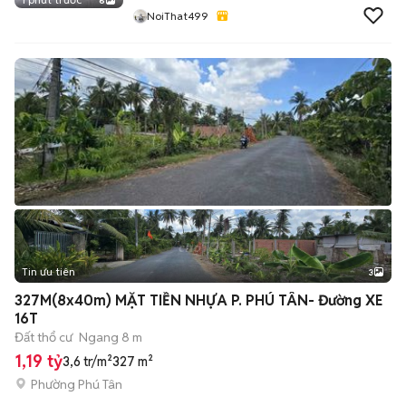
6
NoiThat499
Tin ưu tiên
3
327M(8x40m) MẶT TIỀN NHỰA P. PHÚ TÂN- Đường XE
16T
Đất thổ cư
Ngang 8 m
1,19 tỷ
3,6 tr/m²
327 m²
Phường Phú Tân