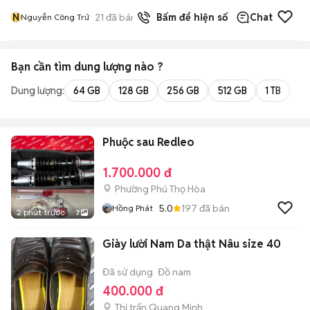
N
21
đã bán
Bấm để hiện số
Chat
Nguyễn Công Trứ
Bạn cần tìm
dung lượng
nào ?
Dung lượng:
64 GB
128 GB
256 GB
512 GB
1 TB
2 
Phuộc sau Redleo
1.700.000 đ
Phường Phú Thọ Hòa
5.0
197
đã bán
Hồng Phát
2 phút trước
7
Giày lười Nam Da thật Nâu size 40
Đã sử dụng
Đồ nam
400.000 đ
Thị trấn Quang Minh