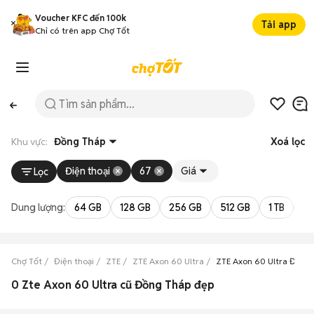
Voucher KFC đến 100k
Tải app
Chỉ có trên app Chợ Tốt
Khu vực:
Đồng Tháp
Xoá lọc
Điện thoại
67
Giá
Lọc
Dung lượng:
64 GB
128 GB
256 GB
512 GB
1 TB
2 
Chợ Tốt
Điện thoại
ZTE
ZTE Axon 60 Ultra
ZTE Axon 60 Ultra Đồng
0 Zte Axon 60 Ultra cũ Đồng Tháp đẹp