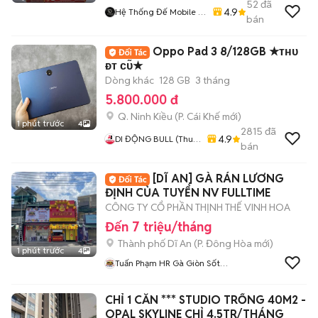
52
đã
4.9
Hệ Thống Đế Mobile -
bán
Demobile.vn
Oppo Pad 3 8/128GB ★ᴛʜᴜ
ᴆᴛ ᴄᴜ̃★
Dòng khác
128 GB
3 tháng
5.800.000 đ
Q. Ninh Kiều
(
P. Cái Khế
mới)
1 phút trước
4
2815
đã
4.9
DI ĐỘNG BULL (Thu
bán
Máy Cũ - Góp Ko Cần
Trả Trước)
[DĨ AN] GÀ RÁN LƯƠNG
ĐỊNH CỦA TUYỂN NV FULLTIME
CÔNG TY CỔ PHẦN THỊNH THẾ VINH HOA
Đến 7 triệu/tháng
Thành phố Dĩ An
(
P. Đông Hòa
mới)
1 phút trước
4
Tuấn Phạm HR Gà Giòn Sốt
Ba Cô Gái
CHỈ 1 CĂN *** STUDIO TRỐNG 40M2 -
OPAL SKYLINE CHỈ 4.5TR/THÁNG