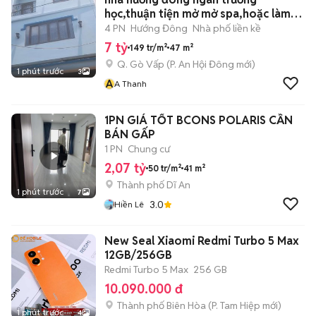
học,thuận tiện mở mở spa,hoặc làm
can ho
4 PN
Hướng Đông
Nhà phố liền kề
7 tỷ
149 tr/m²
47 m²
Q. Gò Vấp
(
P. An Hội Đông
mới)
1 phút trước
3
A
A Thanh
1PN GIÁ TỐT BCONS POLARIS CẦN
BÁN GẤP
1 PN
Chung cư
2,07 tỷ
50 tr/m²
41 m²
Thành phố Dĩ An
1 phút trước
7
3.0
Hiền Lê
New Seal Xiaomi Redmi Turbo 5 Max
12GB/256GB
Redmi Turbo 5 Max
256 GB
10.090.000 đ
Thành phố Biên Hòa
(
P. Tam Hiệp
mới)
1 phút trước
4