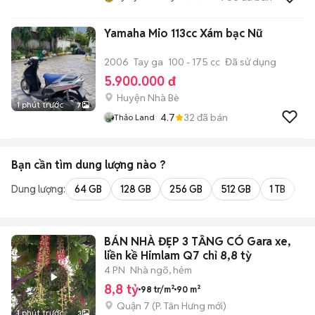
Yamaha Mio 113cc Xám bạc Nữ
2006
Tay ga
100 - 175 cc
Đã sử dụng
5.900.000 đ
Huyện Nhà Bè
1 phút trước
7
4.7
32
đã bán
Thảo Land
Bạn cần tìm
dung lượng
nào ?
Dung lượng:
64 GB
128 GB
256 GB
512 GB
1 TB
2 
BÁN NHÀ ĐẸP 3 TẦNG CÓ Gara xe,
liền kề Himlam Q7 chỉ 8,8 tỳ
4 PN
Nhà ngõ, hẻm
8,8 tỷ
98 tr/m²
90 m²
Quận 7
(
P. Tân Hưng
mới)
1 phút trước
3