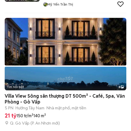
Mỹ Yến Trần Thị
Tin nổi bật
8
+
2
Villa View Sông sân thượng DT 500m² - Café, Spa, Văn
Phòng - Gò Vấp
5 PN
Hướng Tây Nam
Nhà mặt phố, mặt tiền
21 tỷ
150 tr/m²
140 m²
Q. Gò Vấp
(
P. An Nhơn
mới)