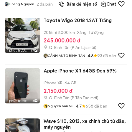
2
đã bán
Bấm để hiện số
Chat
Hoang Nguyen
Toyota Wigo 2018 1.2AT Trắng
2018
63.000 km
Xăng
Tự động
245.000.000 đ
Q. Bình Tân
(
P. An Lạc
mới)
1 phút trước
17
4.8
93
đã bán
CẢNH AUTO BÌNH TÂN
Apple iPhone XR 64GB Đen 69%
iPhone XR
64 GB
2.150.000 đ
Q. Bình Tân
(
P. Tân Tạo
mới)
1 phút trước
4
n
4.7
658
đã bán
Nguyen Van Vu
Wave S110, 2013, xe chính chủ từ đầu,
máy nguyên