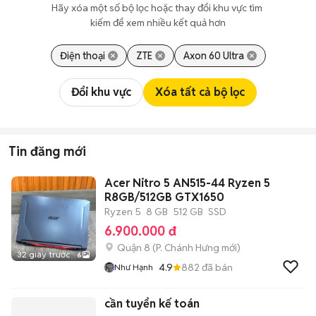
Hãy xóa một số bộ lọc hoặc thay đổi khu vực tìm 
kiếm để xem nhiều kết quả hơn
Điện thoại
ZTE
Axon 60 Ultra
Đổi khu vực
Xóa tất cả bộ lọc
Tin đăng mới
Acer Nitro 5 AN515-44 Ryzen 5
R8GB/512GB GTX1650
Ryzen 5
8 GB
512 GB
SSD
6.900.000 đ
Quận 8
(
P. Chánh Hưng
mới)
32 giây trước
6
4.9
882
đã bán
Như Hạnh
cần tuyển kế toán