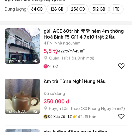
Dung lượng:
64 GB
128 GB
256 GB
512 GB
1 TB
2 
gửi. ACE 60tr hh 🌹🌹 hẻm 4m thông
Hoà Bình F5 Q11 4.7x10 trệt 2 lầu
4 PN
Nhà ngõ, hẻm
5,5 tỷ
122 tr/m²
45 m²
Quận 11
(
P. Hòa Bình
mới)
1 phút trước
5
Nhà Ở
Ấm trà Tử sa Nghi Hưng Nâu
Đã sử dụng
350.000 đ
Huyện Lâm Thao
(
Xã Phùng Nguyên
mới)
1 phút trước
4
Đ
1.0
142
đã bán
Đồ Xưa Cũ
nha hướng đông ngan trường