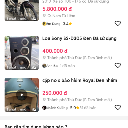
2013
Xe số
100 - 175 cc
Đã sử dụng
5.800.000 đ
Q. Nam Từ Liêm
1 phút trước
6
E
3.4
Em Dung
Loa Sony SS-D305 Đen Đã sử dụng
400.000 đ
Thành phố Thủ Đức
(
P. Tam Bình
mới)
1
đã bán
Anh Ba
1 phút trước
2
cặp no s bảo hiểm Royal Đen nhám
250.000 đ
Thành phố Thủ Đức
(
P. Tam Bình
mới)
5.0
31
đã bán
Khánh Cường
1 phút trước
4
Bạn cần tìm
dung lượng
nào ?