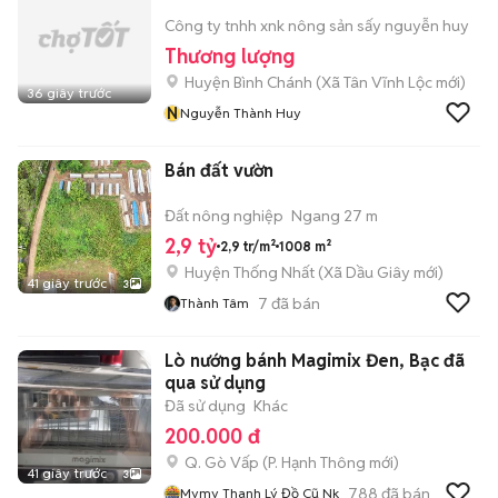
Công ty tnhh xnk nông sản sấy nguyễn huy
Thương lượng
Huyện Bình Chánh
(
Xã Tân Vĩnh Lộc
mới)
36 giây trước
N
Nguyễn Thành Huy
Bán đất vườn
Đất nông nghiệp
Ngang 27 m
2,9 tỷ
2,9 tr/m²
1008 m²
Huyện Thống Nhất
(
Xã Dầu Giây
mới)
41 giây trước
3
7
đã bán
Thành Tâm
Lò nướng bánh Magimix Đen, Bạc đã
qua sử dụng
Đã sử dụng
Khác
200.000 đ
Q. Gò Vấp
(
P. Hạnh Thông
mới)
41 giây trước
3
788
đã bán
Mymy Thanh Lý Đồ Cũ Nk