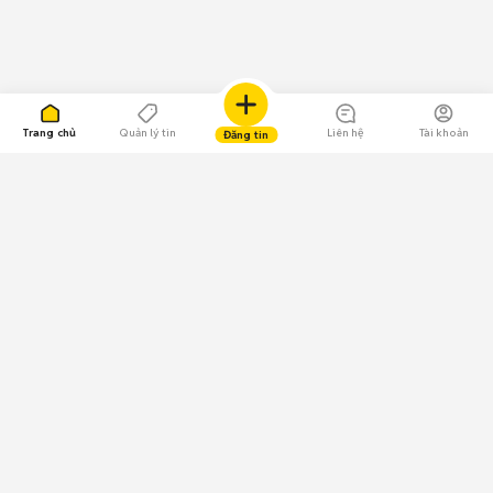
Trang chủ
Quản lý tin
Liên hệ
Tài khoản
Đăng tin
109.000 Bình chọn
Tải ứng dụng Chợ Tốt
Về Chợ Tốt
Quy chế sàn
Chính sách bảo mật
Giải quyết tranh chấp
CÔNG TY TNHH CHỢ TỐT - Người đại diện theo pháp luật:
Nguyễn Trọng Tấn; GPDKKD: 0312120782 do Sở KH & ĐT TP.HCM cấp ngày