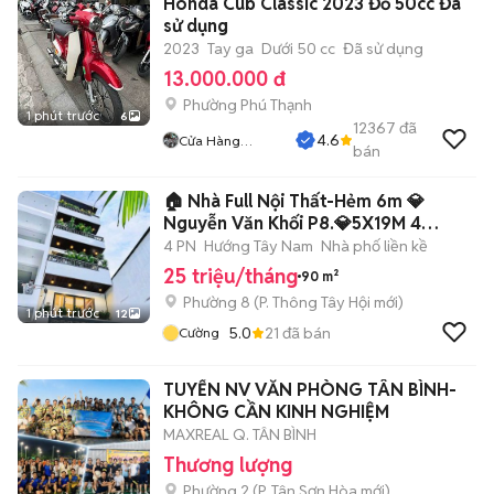
Honda Cub Classic 2023 Đỏ 50cc Đã
sử dụng
2023
Tay ga
Dưới 50 cc
Đã sử dụng
13.000.000 đ
Phường Phú Thạnh
1 phút trước
6
12367
đã
4.6
Cửa Hàng
bán
Tuanduy
🏠 Nhà Full Nội Thất-Hẻm 6m 💎
Nguyễn Văn Khối P8.💎5X19M 4
Lầu_5PN 6WC💎
4 PN
Hướng Tây Nam
Nhà phố liền kề
25 triệu/tháng
90 m²
Phường 8
(
P. Thông Tây Hội
mới)
1 phút trước
12
5.0
21
đã bán
Cường
TUYỂN NV VĂN PHÒNG TÂN BÌNH-
KHÔNG CẦN KINH NGHIỆM
MAXREAL Q. TÂN BÌNH
Thương lượng
Phường 2
(
P. Tân Sơn Hòa
mới)