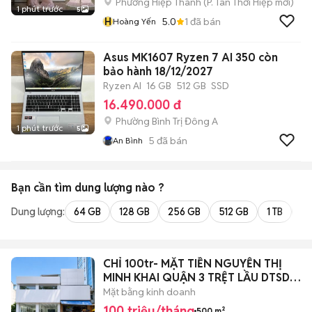
Phường Hiệp Thành
(
P. Tân Thới Hiệp
mới)
1 phút trước
5
H
5.0
1
đã bán
Hoàng Yến
Asus MK1607 Ryzen 7 AI 350 còn
bảo hành 18/12/2027
Ryzen AI
16 GB
512 GB
SSD
16.490.000 đ
Phường Bình Trị Đông A
1 phút trước
5
5
đã bán
An Bình
Bạn cần tìm
dung lượng
nào ?
Dung lượng:
64 GB
128 GB
256 GB
512 GB
1 TB
2 
CHỈ 100tr- MẶT TIỀN NGUYỄN THỊ
MINH KHAI QUẬN 3 TRỆT LẦU DTSD
~500m2
Mặt bằng kinh doanh
100 triệu/tháng
500 m²