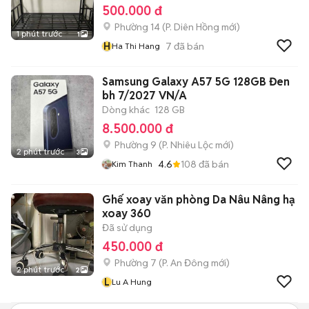
500.000 đ
Phường 14
(
P. Diên Hồng
mới)
1 phút trước
1
H
7
đã bán
Ha Thi Hang
Samsung Galaxy A57 5G 128GB Đen
bh 7/2027 VN/A
Dòng khác
128 GB
8.500.000 đ
Phường 9
(
P. Nhiêu Lộc
mới)
2 phút trước
3
4.6
108
đã bán
Kim Thanh
Ghế xoay văn phòng Da Nâu Nâng hạ
xoay 360
Đã sử dụng
450.000 đ
Phường 7
(
P. An Đông
mới)
2 phút trước
2
L
Lu A Hung