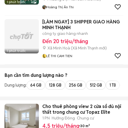
1 phút trước
6
Hoàng Thị Ân Thi
[LÀM NGAY] 3 SHIPPER GIAO HÀNG
MINH THẠNH
công ty giao hàng nhanh
Đến 20 triệu/tháng
Xã Minh Hoà
(
Xã Minh Thạnh
mới)
1 phút trước
L
LÊ THI CAM TIEN
Bạn cần tìm
dung lượng
nào ?
Dung lượng:
64 GB
128 GB
256 GB
512 GB
1 TB
2 
Cho thuê phòng view 2 cửa sổ đủ nội
thất trong chung cư Topaz Elite
1 PN
Hướng Đông
Chung cư
4,5 triệu/tháng
30 m²