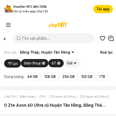
Voucher KFC đến 100k
Tải app
Chỉ có trên app Chợ Tốt
Khu vực:
Đồng Tháp, Huyện Tân Hồng
Xoá lọc
Điện thoại
67
Giá
Lọc
Dung lượng:
64 GB
128 GB
256 GB
512 GB
1 TB
2 
Chợ Tốt
Điện thoại
ZTE
ZTE Axon 60 Ultra
ZTE Axon 60 Ultra Đồng
0 Zte Axon 60 Ultra cũ Huyện Tân Hồng, Đồng Tháp đẹp