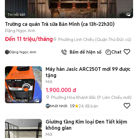
Tin nổi bật
1
Trưởng ca quán Trà sữa Bản Mình (ca 13h-22h30)
Đặng Ngọc Anh
Đến 11 triệu/tháng
Phường Linh Chiểu (Quận Thủ Đức cũ)
Bấm để hiện số
Chat
Đặng Ngọc Anh
Máy hàn Jasic ARC250T mới 99 được
tặng
Mới
1.900.000 đ
Phường Hòa Khánh Bắc
(
P. Liên Chiểu
mới)
1 phút trước
3
1.9
24
đã bán
Nhất Nhất
Giường tầng Kim loại Đen Tiết kiệm
không gian
Mới