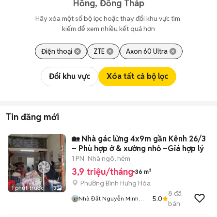
Hồng, Đồng Tháp
Hãy xóa một số bộ lọc hoặc thay đổi khu vực tìm 
kiếm để xem nhiều kết quả hơn
Điện thoại
ZTE
Axon 60 Ultra
Đổi khu vực
Xóa tất cả bộ lọc
Tin đăng mới
🏡 Nhà gác lửng 4x9m gần Kênh 26/3
– Phù hợp ở & xưởng nhỏ –Giá hợp lý
1 PN
Nhà ngõ, hẻm
3,9 triệu/tháng
36 m²
Phường Bình Hưng Hòa
1 phút trước
3
8
đã
5.0
Nhà Đất Nguyễn Minh
bán
BHH