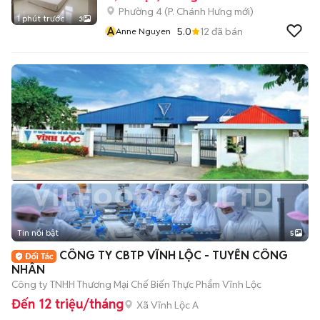
Phường 4
(
P. Chánh Hưng
mới)
1 phút trước
3
A
5.0
12
đã bán
Anne Nguyen
Tin nổi bật
5
CÔNG TY CBTP VĨNH LỘC - TUYỂN CÔNG
NHÂN
Công ty TNHH Thương Mại Chế Biến Thực Phẩm Vĩnh Lộc
Đến 12 triệu/tháng
Xã Vĩnh Lộc A