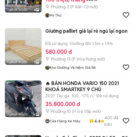
Phường 2
(
P. Bàn Cờ
mới)
1 phút trước
4
Ms Thư
Giường palllet giá lại rẻ ngủ lại ngon
Đã sử dụng
Giường đôi 1.5m x 1.9m
580.000 đ
Phường 13
(
P. Hòa Hưng
mới)
1 phút trước
1
Kho Giường Và Nệm Giá Rẻ
🔥 BÁN HONDA VARIO 150 2021
KHOÁ SMARTKEY 9 CHỦ
2021
Tay ga
100 - 175 cc
Đã sử dụng
35.800.000 đ
Phường 10
(
P. Gò Vấp
mới)
1 phút trước
6
405
đã
4.4
Cửa Hàng Xe Máy
bán
Long Thịnh