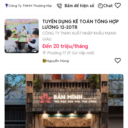
1
đã bán
Bấm để hiện số
Chat
Công Ty TNHH Thương Mại
Chế Biến Thực Phẩm Vĩnh Lộc
TUYỂN DỤNG KẾ TOÁN TỔNG HỢP
LƯƠNG 12-20TR
CÔNG TY TNHH XUẤT NHẬP KHẨU MẠNH
GIÀU
Đến 20 triệu/tháng
1 phút trước
3
Phường 17
(
P. Gò Vấp
mới)
N
Nguyễn Hùng