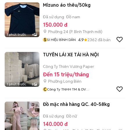
Mizuno áo thêu/50kg
Đã sử dụng
Đồ nam
150.000 đ
Phường 24
(
P. Bình Thạnh
mới)
1 phút trước
4
S
4.9
2362
đã bán
SI HIỆU BÌNH DÂN
TUYỂN LÁI XE TẢI HÀ NỘI
Công Ty Thiên Vương Paper
Đến 15 triệu/tháng
Phường Long Biên
1 phút trước
2
C
Công Ty TNHH TM & DV
Thiên Vương Gia
Đồ mặc nhà hàng QC. 40-58kg
Đã sử dụng
Đồ nữ
140.000 đ