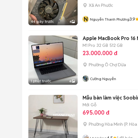
Xã An Phước
N
3.9
Nguyễn Thanh Phương
44 giây trước
4
Apple MacBook Pro 16 
M1 Pro
32 GB
512 GB
23.000.000 đ
Phường Ô Chợ Dừa
Cường Nguyễn
1 phút trước
6
Mẫu bàn làm việc Soobin
Mới
Gỗ
695.000 đ
Phường Hòa Minh
(
P. Hòa
4.5
1
đã bán