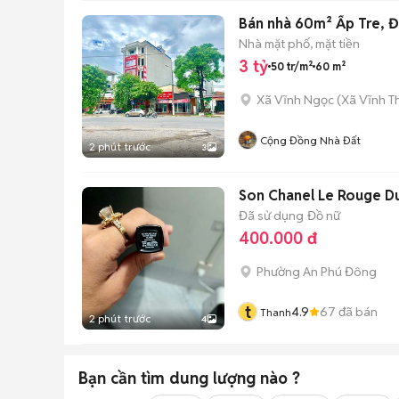
Bán nhà 60m² Ấp Tre, 
Nhà mặt phố, mặt tiền
3 tỷ
50 tr/m²
60 m²
Xã Vĩnh Ngọc
(
Xã Vĩnh T
Cộng Đồng Nhà Đất
2 phút trước
3
Son Chanel Le Rouge Du
Đã sử dụng
Đồ nữ
400.000 đ
Phường An Phú Đông
t
4.9
67
đã bán
Thanh
2 phút trước
4
Bạn cần tìm
dung lượng
nào ?