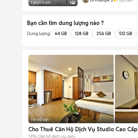
Lê Hoàng
1 phút trước
4
Bạn cần tìm
dung lượng
nào ?
Dung lượng:
64 GB
128 GB
256 GB
512 GB
Tin nổi bật
Cho Thuê Căn Hộ Dịch Vụ Studio Cao Cấp
1 PN
Căn hộ dịch vụ, mini