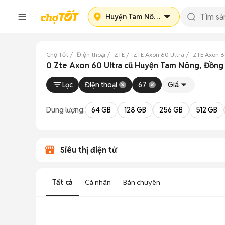
Huyện Tam Nông
Chợ Tốt
Điện thoại
ZTE
ZTE Axon 60 Ultra
ZTE Axon 6
0 Zte Axon 60 Ultra cũ Huyện Tam Nông, Đồng
Lọc
Điện thoại
67
Giá
Dung lượng:
64 GB
128 GB
256 GB
512 GB
Siêu thị điện tử
Tất cả
Cá nhân
Bán chuyên