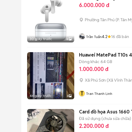
6.000.000 đ
Phường Tân Phú
(
P. Tân My
4.2
16
đã bán
Trần Tuấn
30 giây trước
6
Huawei MatePad T10s 
Dòng khác
64 GB
1.000.000 đ
Xã Phú Sơn
(
Xã Vĩnh Thà
T
Tran Thanh Linh
44 giây trước
3
Card đồ họa Asus 1660
Đã sử dụng (chưa sửa chữa)
2.200.000 đ