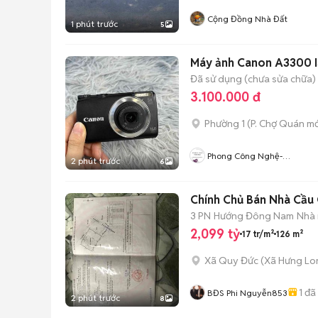
Cộng Đồng Nhà Đất
1 phút trước
5
Máy ảnh Canon A3300 I
Đã sử dụng (chưa sửa chữa)
3.100.000 đ
Phường 1
(
P. Chợ Quán
mớ
Phong Công Nghệ-
2 phút trước
6
TienTranMobile
Chính Chủ Bán Nhà Cầu 
3 PN
Hướng Đông Nam
Nhà 
2,099 tỷ
17 tr/m²
126 m²
Xã Quy Đức
(
Xã Hưng Lo
1
đã
BĐS Phi Nguyễn853
2 phút trước
8