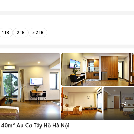
1 TB
2 TB
> 2 TB
+
2
 40m² Âu Cơ Tây Hồ Hà Nội