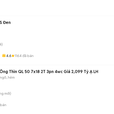
S Đen
i)
4.6
1164
đã bán
Ông Thìn QL 50 7x18 2T 3pn 4wc Giá 2,099 Tỷ Ạ LH
ngõ, hẻm
ng
mới)
 bán