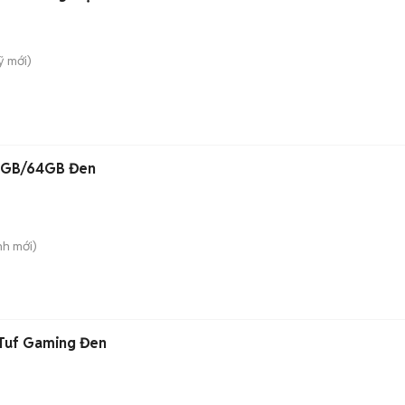
̃
mới)
4GB/64GB Đen
nh
mới)
 Tuf Gaming Đen