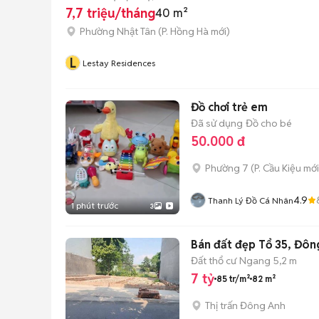
7,7 triệu/tháng
40 m²
Phường Nhật Tân
(
P. Hồng Hà
mới)
L
Lestay Residences
Đồ chơi trẻ em
Đã sử dụng
Đồ cho bé
50.000 đ
Phường 7
(
P. Cầu Kiệu
mới
4.9
Thanh Lý Đồ Cá Nhân
1 phút trước
3
Bán đất đẹp Tổ 35, Đông
Đất thổ cư
Ngang 5,2 m
7 tỷ
85 tr/m²
82 m²
Thị trấn Đông Anh