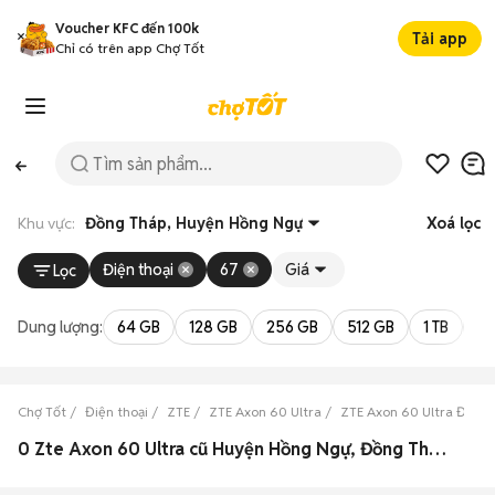
Voucher KFC đến 100k
Tải app
Chỉ có trên app Chợ Tốt
Khu vực:
Đồng Tháp, Huyện Hồng Ngự
Xoá lọc
Điện thoại
67
Giá
Lọc
Dung lượng:
64 GB
128 GB
256 GB
512 GB
1 TB
2 
Chợ Tốt
Điện thoại
ZTE
ZTE Axon 60 Ultra
ZTE Axon 60 Ultra Đồng
0 Zte Axon 60 Ultra cũ Huyện Hồng Ngự, Đồng Tháp đẹp