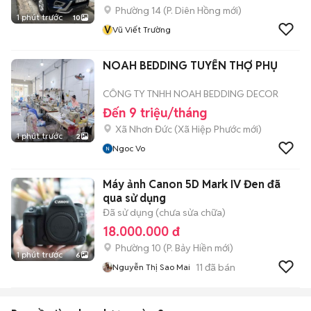
Phường 14
(
P. Diên Hồng
mới)
1 phút trước
10
V
Vũ Viết Trường
NOAH BEDDING TUYỂN THỢ PHỤ
CÔNG TY TNHH NOAH BEDDING DECOR
Đến 9 triệu/tháng
Xã Nhơn Đức
(
Xã Hiệp Phước
mới)
1 phút trước
2
Ngoc Vo
Máy ảnh Canon 5D Mark IV Đen đã
qua sử dụng
Đã sử dụng (chưa sửa chữa)
18.000.000 đ
Phường 10
(
P. Bảy Hiền
mới)
1 phút trước
6
11
đã bán
Nguyễn Thị Sao Mai