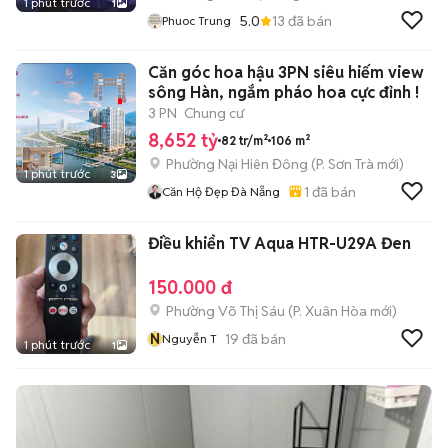
1 phút trước
1
5.0
13
đã bán
Phuoc Trung
Căn góc hoa hậu 3PN siêu hiếm view
sông Hàn, ngắm pháo hoa cực đỉnh !
3 PN
Chung cư
8,652 tỷ
82 tr/m²
106 m²
Phường Nại Hiên Đông
(
P. Sơn Trà
mới)
1 phút trước
3
1
đã bán
Căn Hộ Đẹp Đà Nẵng
Điều khiển TV Aqua HTR-U29A Đen
150.000 đ
Phường Võ Thị Sáu
(
P. Xuân Hòa
mới)
N
19
đã bán
Nguyễn T
1 phút trước
1