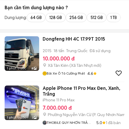
Bạn cần tìm
dung lượng
nào ?
Dung lượng:
64 GB
128 GB
256 GB
512 GB
1 TB
2 
Dongfeng HH 4C 17.99T 2015
2015
18 tấn
Trung Quốc
Đã sử dụng
10.000.000 đ
Xã Tân Kiên
(
Xã Tân Nhựt
mới)
1 phút trước
8
4.6
Bãi Xe Ô Tô Cường Phát
Apple iPhone 11 Pro Max Đen, Xanh,
Trắng
iPhone 11 Pro Max
7.000.000 đ
Phường Nguyễn Văn Cừ
(
P. Quy Nhơn Nam
m
1 phút trước
3
5.0
1
đã bán
TMOBILE QUY NHƠN TRẢ
GÓP BAO ĐẬU SINH VIÊN