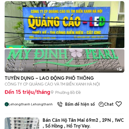
Tin nổi bật
5
TUYỂN DỤNG – LAO ĐỘNG PHỔ THÔNG
CÔNG TY CP QUẢNG CÁO VÀ TM BIỂN XANH HÀ NỘI
Đến 15 triệu/tháng
Phường Bồ Đề
Bấm để hiện số
Chat
Lehongthanh Lehongthanh
Bán Căn Hộ Tân Mai 69m2 , 2PN , 1WC
, Sổ Hồng , Hổ Trợ Vay.