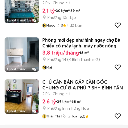
2 PN
Chung cư
2,1 tỷ
30 tr/m²
69 m²
Phường Tân Tạo
1 phút trước
4
N
4.3
4
đã bán
Ngọc
Phòng mới đẹp như hình ngay chợ Bà
Chiểu có máy lạnh, máy nước nóng
3,8 triệu/tháng
18 m²
Phường 14
(
P. Bình Thạnh
mới)
M
Mai
1 phút trước
3
CHỦ CẦN BÁN GẤP CĂN GÓC
CHUNG CƯ GIA PHÚ P BHH BÌNH TÂN
2 PN
Chung cư
2,6 tỷ
39 tr/m²
68 m²
Phường Bình Hưng Hòa
1 phút trước
3
T
5.0
Thân Thị Hồng Hoa