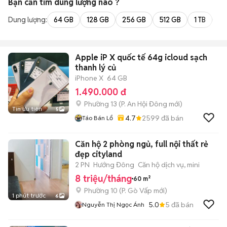
Bạn cần tìm
dung lượng
nào ?
Dung lượng:
64 GB
128 GB
256 GB
512 GB
1 TB
2 
Apple iP X quốc tế 64g icloud sạch
thanh lý củ
iPhone X
64 GB
1.490.000 đ
Phường 13
(
P. An Hội Đông
mới)
Tin ưu tiên
5
4.7
2599
đã bán
Táo Bán Lổ
Căn hộ 2 phòng ngủ, full nội thất rẻ
đẹp cityland
2 PN
Hướng Đông
Căn hộ dịch vụ, mini
8 triệu/tháng
60 m²
Phường 10
(
P. Gò Vấp
mới)
1 phút trước
6
5.0
5
đã bán
Nguyễn Thị Ngọc Ánh