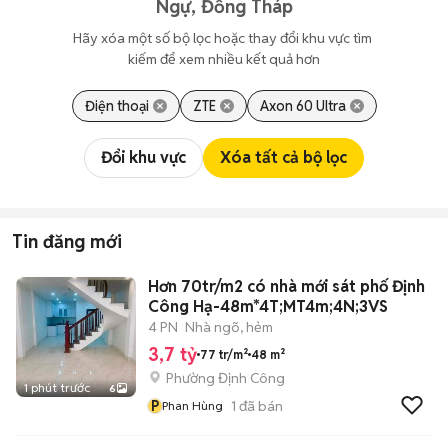
Ngự, Đồng Tháp
Hãy xóa một số bộ lọc hoặc thay đổi khu vực tìm 
kiếm để xem nhiều kết quả hơn
Điện thoại
ZTE
Axon 60 Ultra
Đổi khu vực
Xóa tất cả bộ lọc
Tin đăng mới
Hơn 70tr/m2 có nhà mới sát phố Định
Công Hạ-48m*4T;MT4m;4N;3VS
4 PN
Nhà ngõ, hẻm
3,7 tỷ
77 tr/m²
48 m²
Phường Định Công
1 phút trước
6
P
1
đã bán
Phan Hùng