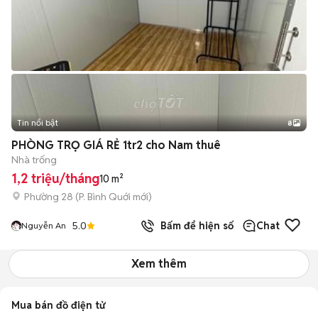
Tin nổi bật
8
+
2
PHÒNG TRỌ GIÁ RẺ 1tr2 cho Nam thuê
Nhà trống
1,2 triệu/tháng
10 m²
Phường 28
(
P. Bình Quới
mới)
5.0
Bấm để hiện số
Chat
Nguyễn An
Xem thêm
Mua bán đồ điện tử