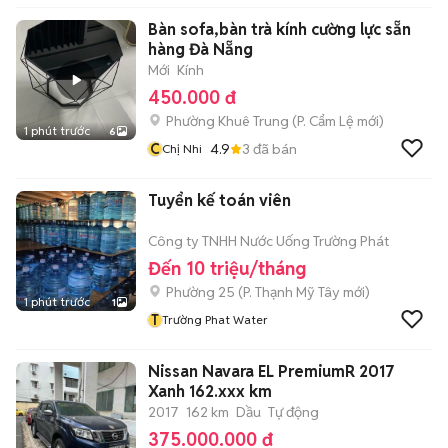
Bàn sofa,bàn trà kính cường lực sẵn
hàng Đà Nẵng
Mới
Kính
450.000 đ
Phường Khuê Trung
(
P. Cẩm Lệ
mới)
1 phút trước
6
C
4.9
3
đã bán
Chị Nhi
Tuyển kế toán viên
Công ty TNHH Nước Uống Trường Phát
Đến 10 triệu/tháng
Phường 25
(
P. Thạnh Mỹ Tây
mới)
1 phút trước
1
T
Trường Phat Water
Nissan Navara EL PremiumR 2017
Xanh 162.xxx km
2017
162 km
Dầu
Tự động
375.000.000 đ