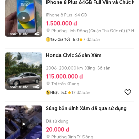
iPhone 8 Plus 64GB Full Vân và Chức N
iPhone 8 Plus
64 GB
1.500.000 đ
Phường Linh Đông (Quận Thủ Đức cũ)
(
P. Hiệ
1 phút trước
4
T
5.0
7
đã bán
Táo Giá Tốt
Honda Civic Số sàn Xám
2006
200.000 km
Xăng
Số sàn
115.000.000 đ
Thị trấn KBang
1 phút trước
10
N
5.0
17
đã bán
Nhật
Súng bắn đinh Xám đã qua sử dụng
Đã sử dụng
20.000 đ
Phường Bình Trị Đông