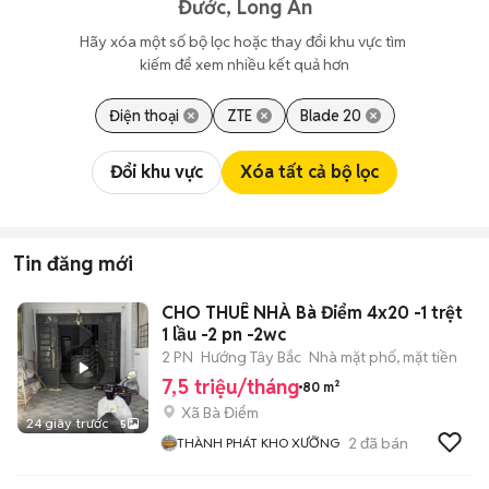
Đước, Long An
Hãy xóa một số bộ lọc hoặc thay đổi khu vực tìm 
kiếm để xem nhiều kết quả hơn
Điện thoại
ZTE
Blade 20
Đổi khu vực
Xóa tất cả bộ lọc
Tin đăng mới
CHO THUÊ NHÀ Bà Điểm 4x20 -1 trệt
1 lầu -2 pn -2wc
2 PN
Hướng Tây Bắc
Nhà mặt phố, mặt tiền
7,5 triệu/tháng
80 m²
Xã Bà Điểm
24 giây trước
5
2
đã bán
THÀNH PHÁT KHO XƯỠNG