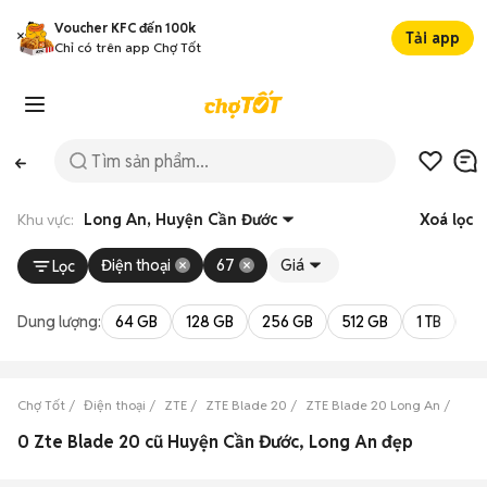
Voucher KFC đến 100k
Tải app
Chỉ có trên app Chợ Tốt
Khu vực:
Long An, Huyện Cần Đước
Xoá lọc
Điện thoại
67
Giá
Lọc
Dung lượng:
64 GB
128 GB
256 GB
512 GB
1 TB
2 
Chợ Tốt
Điện thoại
ZTE
ZTE Blade 20
ZTE Blade 20 Long An
ZTE 
0 Zte Blade 20 cũ Huyện Cần Đước, Long An đẹp