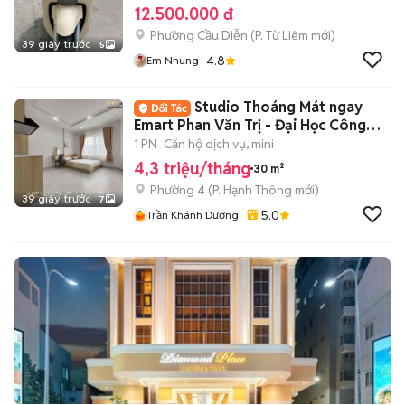
12.500.000 đ
Phường Cầu Diễn
(
P. Từ Liêm
mới)
39 giây trước
5
4.8
Em Nhung
Studio Thoáng Mát ngay
Emart Phan Văn Trị - Đại Học Công
Nghiệp
1 PN
Căn hộ dịch vụ, mini
4,3 triệu/tháng
30 m²
Phường 4
(
P. Hạnh Thông
mới)
39 giây trước
7
5.0
Trần Khánh Dương