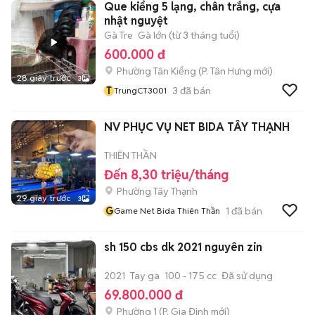
Que kiểng 5 lạng, chân trắng, cựa
nhật nguyệt
Gà Tre
Gà lớn (từ 3 tháng tuổi)
600.000 đ
Phường Tân Kiểng
(
P. Tân Hưng
mới)
28 giây trước
3
T
3
đã bán
TrungCT3001
NV PHỤC VỤ NET BIDA TÂY THẠNH
THIÊN THẦN
Đến 8,30 triệu/tháng
Phường Tây Thạnh
29 giây trước
3
G
1
đã bán
Game Net Bida Thiên Thần
sh 150 cbs dk 2021 nguyên zin
2021
Tay ga
100 - 175 cc
Đã sử dụng
69.800.000 đ
Phường 1
(
P. Gia Định
mới)