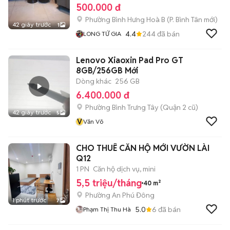
500.000 đ
Phường Bình Hưng Hoà B
(
P. Bình Tân
mới)
42 giây trước
1
4.4
244
đã bán
LONG TỨ GIA
Lenovo Xiaoxin Pad Pro GT
8GB/256GB Mới
Dòng khác
256 GB
6.400.000 đ
Phường Bình Trưng Tây (Quận 2 cũ)
42 giây trước
5
V
Văn Võ
CHO THUÊ CĂN HỘ MỚI VƯỜN LÀI
Q12
1 PN
Căn hộ dịch vụ, mini
5,5 triệu/tháng
40 m²
Phường An Phú Đông
1 phút trước
7
5.0
6
đã bán
Phạm Thị Thu Hà