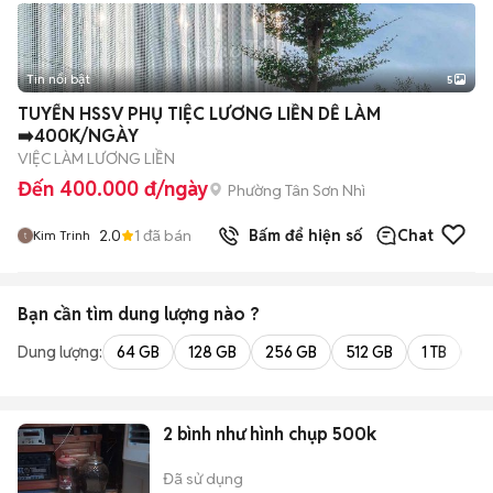
Tin nổi bật
5
TUYỂN HSSV PHỤ TIỆC LƯƠNG LIỀN DỄ LÀM
➡️400K/NGÀY
VIỆC LÀM LƯƠNG LIỀN
Đến 400.000 đ/ngày
Phường Tân Sơn Nhì
2.0
1
đã bán
Bấm để hiện số
Chat
Kim Trinh
Bạn cần tìm
dung lượng
nào ?
Dung lượng:
64 GB
128 GB
256 GB
512 GB
1 TB
2 
2 bình như hình chụp 500k
Đã sử dụng