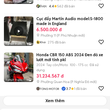
1 phút trước
5
4.4
562
đã bán
Được
Cục đẩy Martin Audio model:S-1800
made in England
6.500.000 đ
Phường 11
(
P. Phú Nhuận
mới)
k
275
đã bán
Khoi
1 phút trước
5
Honda CBR 150 ABS 2024 Đen đỏ xe
lướt mới tinh pkl
2024
Tay côn/Moto
100 - 175 cc
Đã sử
dụng
31.234.567 đ
1 phút trước
11
Phường Quan Hoa
(
P. Nghĩa Đô
mới)
3.7
1
đã bán
TONG MOTOR
Xem thêm