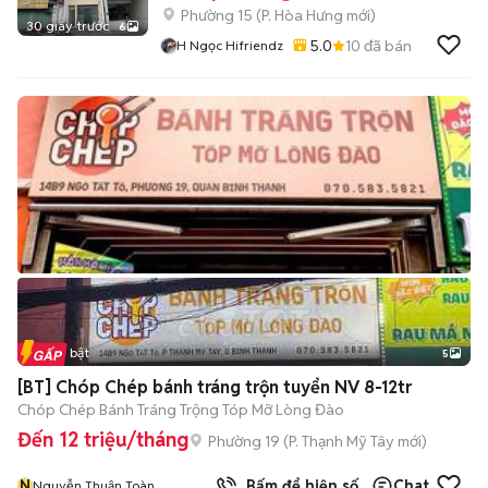
Phường 15
(
P. Hòa Hưng
mới)
30 giây trước
6
5.0
10
đã bán
H Ngọc Hifriendz
Tin nổi bật
5
[BT] Chóp Chép bánh tráng trộn tuyển NV 8-12tr
Chóp Chép Bánh Tráng Trộng Tóp Mỡ Lòng Đào
Đến 12 triệu/tháng
Phường 19
(
P. Thạnh Mỹ Tây
mới)
N
Bấm để hiện số
Chat
Nguyễn Thuận Toàn