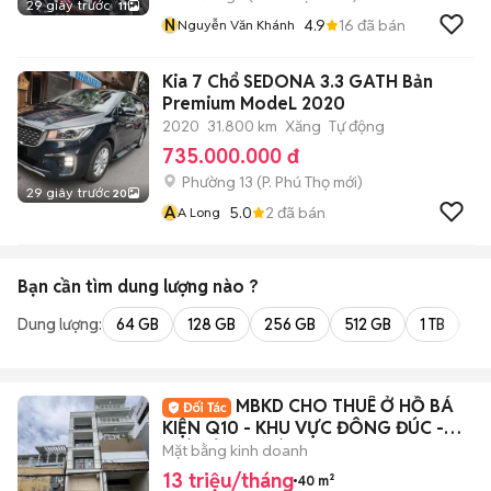
29 giây trước
11
N
4.9
16
đã bán
Nguyễn Văn Khánh
Kia 7 Chổ SEDONA 3.3 GATH Bản
Premium ModeL 2020
2020
31.800 km
Xăng
Tự động
735.000.000 đ
Phường 13
(
P. Phú Thọ
mới)
29 giây trước
20
A
5.0
2
đã bán
A Long
Bạn cần tìm
dung lượng
nào ?
Dung lượng:
64 GB
128 GB
256 GB
512 GB
1 TB
2 
MBKD CHO THUÊ Ở HỒ BÁ
KIỆN Q10 - KHU VỰC ĐÔNG ĐÚC -
GIÁ CẢ HỢP LÍ
Mặt bằng kinh doanh
13 triệu/tháng
40 m²