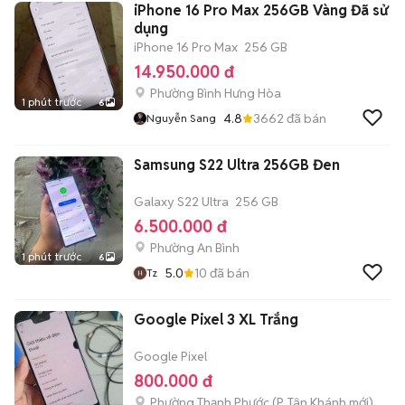
iPhone 16 Pro Max 256GB Vàng Đã sử
dụng
iPhone 16 Pro Max
256 GB
14.950.000 đ
Phường Bình Hưng Hòa
1 phút trước
6
4.8
3662
đã bán
Nguyễn Sang
Samsung S22 Ultra 256GB Đen
Galaxy S22 Ultra
256 GB
6.500.000 đ
Phường An Bình
1 phút trước
6
5.0
10
đã bán
Tz
Google Pixel 3 XL Trắng
Google Pixel
800.000 đ
Phường Thạnh Phước
(
P. Tân Khánh
mới)