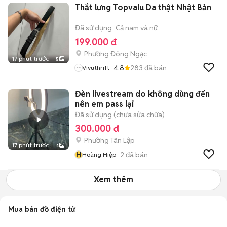
Thắt lưng Topvalu Da thật Nhật Bản
Đã sử dụng
Cả nam và nữ
199.000 đ
Phường Đông Ngạc
17 phút trước
5
4.8
283
đã bán
Vivuthrift
Đèn livestream do không dùng đến
nên em pass lại
Đã sử dụng (chưa sửa chữa)
300.000 đ
Phường Tân Lập
17 phút trước
1
H
2
đã bán
Hoàng Hiệp
Xem thêm
Mua bán đồ điện tử