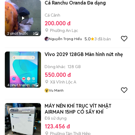
Cá Ranchu Oranda Đa dạng
Cá Cảnh
200.000 đ
Phường An Lạc
2 phút trước
2
5.0
3
đã bán
Nguyễn Trọng Hiếu
Vivo 2029 128GB Màn hình nứt nhẹ
Dòng khác
128 GB
550.000 đ
Xã Vĩnh Lộc A
4 phút trước
1
v
Vu Manh
MÁY NÉN KHÍ TRỤC VÍT NHẬT
AIRMAN 15HP CÓ SẤY KHÍ
Đã sử dụng
123.456 đ
Phường Tân Thới Hiệp