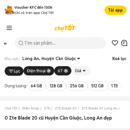
Voucher KFC đến 100k
Tải app
Chỉ có trên app Chợ Tốt
Khu vực:
Long An, Huyện Cần Giuộc
Xoá lọc
Điện thoại
67
Giá
Lọc
Dung lượng:
64 GB
128 GB
256 GB
512 GB
1 TB
2 
Chợ Tốt
Điện thoại
ZTE
ZTE Blade 20
ZTE Blade 20 Long An
ZTE 
0 Zte Blade 20 cũ Huyện Cần Giuộc, Long An đẹp