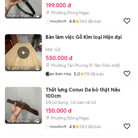
199.000 đ
Phường Đông Ngạc
14 phút trước
5
4.8
283
đã bán
Vivuthrift
Bàn làm việc Gỗ Kim loại Hiện đại
Mới
Gỗ
550.000 đ
Phường Tân Phong
(
P. Tân Triều
mới)
15 phút trước
1
5.0
119
đã bán
An Biên Hòa
Thắt lưng Conus Da bò thật Nâu
100cm
Đã sử dụng
Cả nam và nữ
150.000 đ
Phường Đông Ngạc
15 phút trước
4
4.8
283
đã bán
Vivuthrift