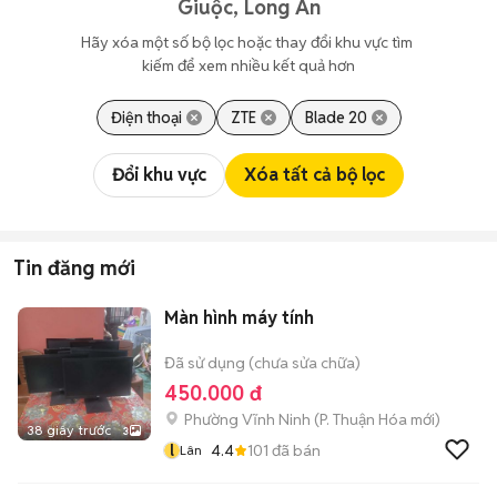
Giuộc, Long An
Hãy xóa một số bộ lọc hoặc thay đổi khu vực tìm 
kiếm để xem nhiều kết quả hơn
Điện thoại
ZTE
Blade 20
Đổi khu vực
Xóa tất cả bộ lọc
Tin đăng mới
Màn hình máy tính
Đã sử dụng (chưa sửa chữa)
450.000 đ
Phường Vĩnh Ninh
(
P. Thuận Hóa
mới)
38 giây trước
3
l
4.4
101
đã bán
Lân