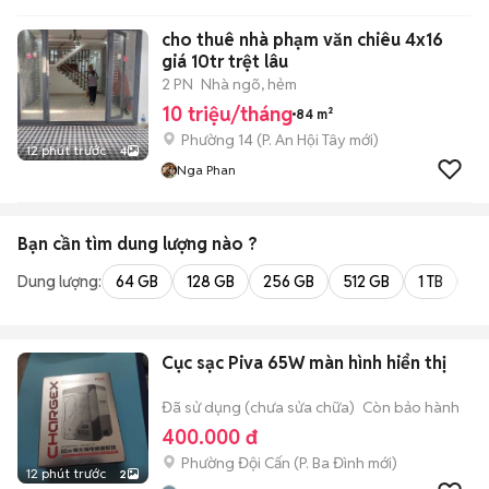
cho thuê nhà phạm văn chiêu 4x16
giá 10tr trệt lâu
2 PN
Nhà ngõ, hẻm
10 triệu/tháng
84 m²
Phường 14
(
P. An Hội Tây
mới)
12 phút trước
4
Nga Phan
Bạn cần tìm
dung lượng
nào ?
Dung lượng:
64 GB
128 GB
256 GB
512 GB
1 TB
2 
Cục sạc Piva 65W màn hình hiển thị
Đã sử dụng (chưa sửa chữa)
Còn bảo hành
400.000 đ
Phường Đội Cấn
(
P. Ba Đình
mới)
12 phút trước
2