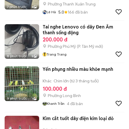
Phường Thanh Xuân Trung
7 phút trước
4
5.0
166
đã bán
Lê Hà
Tai nghe Lenovo có dây Đen Âm
thanh sống động
200.000 đ
Phường Phú Mỹ
(
P. Tân Mỹ
mới)
T
Trang Trang
8 phút trước
5
Yến phụng nhiều màu khỏe mạnh
Khác
Chim lớn (từ 3 tháng tuổi)
100.000 đ
Phường Long Bình
9 phút trước
1
4
đã bán
Khanh Trần
Kìm cắt tuốt dây điện kim loại đỏ