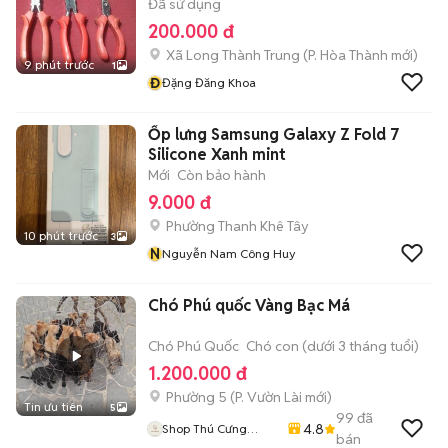
Đã sử dụng
200.000 đ
Xã Long Thành Trung
(
P. Hòa Thành
mới)
9 phút trước
1
Đ
Đặng Đăng Khoa
Ốp lưng Samsung Galaxy Z Fold 7
Silicone Xanh mint
Mới
Còn bảo hành
9.000 đ
Phường Thanh Khê Tây
10 phút trước
3
N
Nguyễn Nam Công Huy
Chó Phú quốc Vàng Bạc Má
Chó Phú Quốc
Chó con (dưới 3 tháng tuổi)
1.200.000 đ
Phường 5
(
P. Vườn Lài
mới)
Tin ưu tiên
5
99
đã
4.8
Shop Thú Cưng
bán
PenTa