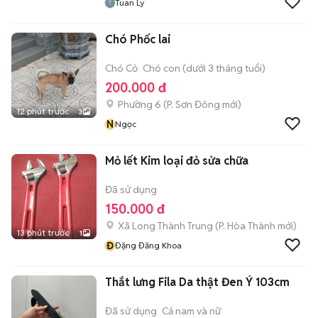
Tuan Ly
Chó Phốc lai
Chó Cỏ
Chó con (dưới 3 tháng tuổi)
200.000 đ
Phường 6
(
P. Sơn Đông
mới)
12 phút trước
3
N
Ngọc
Mỏ lết Kim loại đỏ sửa chữa
Đã sử dụng
150.000 đ
Xã Long Thành Trung
(
P. Hòa Thành
mới)
13 phút trước
1
Đ
Đặng Đăng Khoa
Thắt lưng Fila Da thật Đen Ý 103cm
Đã sử dụng
Cả nam và nữ