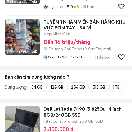
5 phút trước
6
5.0
31
đã bán
Phạm Lâm
TUYỂN 1 NHÂN VIÊN BÁN HÀNG KHU
VỰC SƠN TÂY - BA VÌ
Npp Minh Kiên
Đến 16 triệu/tháng
Phường Phú Thịnh
(
P. Sơn Tây
mới)
6 phút trước
6
11
đã bán
Công Ty Sữa Cô Gái Hà Lan
Bạn cần tìm
dung lượng
nào ?
Dung lượng:
64 GB
128 GB
256 GB
512 GB
1 TB
2 
Dell Latitude 7490 i5 8250u 14 inch
8GB/240GB SSD
Intel Core i5
8 GB
250 GB
SSD
2.800.000 đ