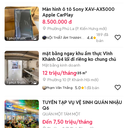
Màn hình ô tô Sony XAV-AX5000
Apple CarPlay
8.500.000 đ
Phường Phú La
(
P. Kiến Hưng
mới)
189
đã
4.4
NỘI THẤT ÂM THANH Ô
1 phút trước
5
bán
TÔ
mặt bằng ngay khu ẩm thực Vĩnh
Khánh Q4 lối đi riêng ko chung chủ
Mặt bằng kinh doanh
12 triệu/tháng
35 m²
Phường 10
(
P. Khánh Hội
mới)
1 phút trước
7
5.0
1
đã bán
Phạm Văn Thắng
TUYỂN TẠP VỤ VỆ SINH QUÁN NHẬU
Q6
QUÁN MỘT TÁM MỘT
Đến 7,50 triệu/tháng