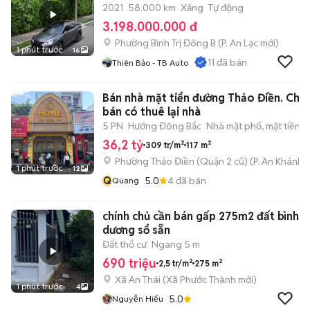
2021
58.000 km
Xăng
Tự động
3.198.000.000 đ
Phường Bình Trị Đông B
(
P. An Lạc
mới)
1 phút trước
16
11
đã bán
Thiên Bảo - TB Auto
Bán nhà mặt tiển đường Thảo Điền. Chủ
bán có thuê lại nhà
5 PN
Hướng Đông Bắc
Nhà mặt phố, mặt tiền
36,2 tỷ
309 tr/m²
117 m²
Phường Thảo Điền (Quận 2 cũ)
(
P. An Khánh
m
1 phút trước
12
Q
5.0
4
đã bán
Quang
chính chủ cần bán gấp 275m2 đất bình
dương sổ sẵn
Đất thổ cư
Ngang 5 m
690 triệu
2,5 tr/m²
275 m²
Xã An Thái
(
Xã Phước Thành
mới)
1 phút trước
4
5.0
Nguyễn Hiếu