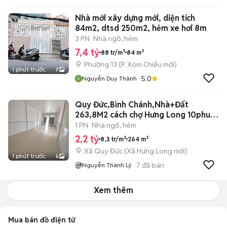
Nhà mới xây dựng mới, diện tích
84m2, dtsd 250m2, hẻm xe hơi 8m
3 PN
Nhà ngõ, hẻm
7,4 tỷ
88 tr/m²
84 m²
Phường 13
(
P. Xóm Chiếu
mới)
1 phút trước
7
5.0
Nguyễn Duy Thành
Quy Đức,Bình Chánh,Nhà+Đất
263,8M2 cách chợ Hưng Long 10phut
di chuyển
1 PN
Nhà ngõ, hẻm
2,2 tỷ
8,3 tr/m²
264 m²
Xã Quy Đức
(
Xã Hưng Long
mới)
1 phút trước
5
7
đã bán
Nguyễn Thanh Lý
Xem thêm
Mua bán đồ điện tử