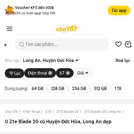
Voucher KFC đến 100k
Tải app
Chỉ có trên app Chợ Tốt
Khu vực:
Long An, Huyện Đức Hòa
Xoá lọc
Điện thoại
67
Giá
Lọc
Dung lượng:
64 GB
128 GB
256 GB
512 GB
1 TB
2 
Chợ Tốt
Điện thoại
ZTE
ZTE Blade 20
ZTE Blade 20 Long An
ZTE 
0 Zte Blade 20 cũ Huyện Đức Hòa, Long An đẹp