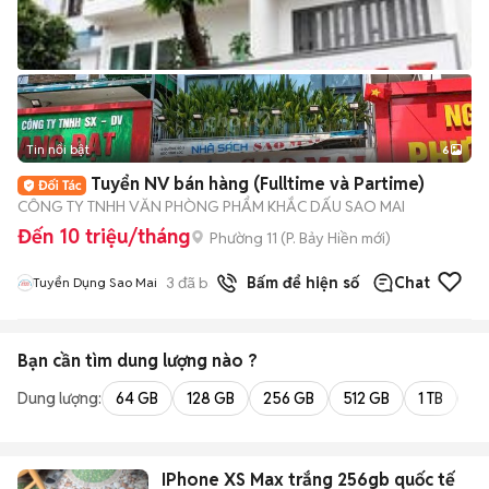
Tin nổi bật
6
+
2
Tuyển NV bán hàng (Fulltime và Partime)
CÔNG TY TNHH VĂN PHÒNG PHẨM KHẮC DẤU SAO MAI
Đến 10 triệu/tháng
Phường 11
(
P. Bảy Hiền
mới)
3
đã bán
Bấm để hiện số
Chat
Tuyển Dụng Sao Mai
Bạn cần tìm
dung lượng
nào ?
Dung lượng:
64 GB
128 GB
256 GB
512 GB
1 TB
2 
IPhone XS Max trắng 256gb quốc tế