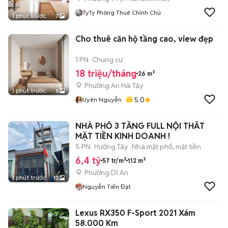
TyTy Phòng Thuê Chính Chủ
1 phút trước
7
Cho thuê căn hộ tầng cao, view đẹp
1 PN
Chung cư
18 triệu/tháng
26 m²
Phường An Hải Tây
1 phút trước
5
5.0
Uyên Nguyễn
NHÀ PHỐ 3 TẦNG FULL NỘI THẤT
MẶT TIỀN KINH DOANH !
5 PN
Hướng Tây
Nhà mặt phố, mặt tiền
6,4 tỷ
57 tr/m²
112 m²
Phường Dĩ An
1 phút trước
12
Nguyễn Tiến Đạt
Lexus RX350 F-Sport 2021 Xám
58.000 Km