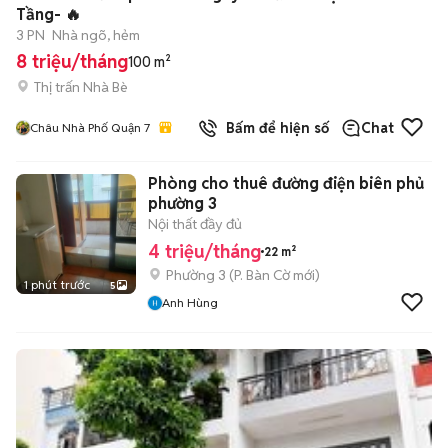
Tầng- 🔥
3 PN
Nhà ngõ, hẻm
8 triệu/tháng
100 m²
Thị trấn Nhà Bè
Bấm để hiện số
Chat
Châu Nhà Phố Quận 7
Phòng cho thuê đường điện biên phủ
phường 3
Nội thất đầy đủ
4 triệu/tháng
22 m²
Phường 3
(
P. Bàn Cờ
mới)
1 phút trước
5
Anh Hùng