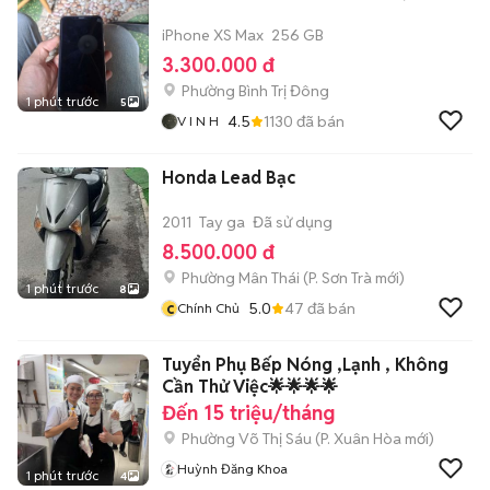
iPhone XS Max
256 GB
3.300.000 đ
Phường Bình Trị Đông
1 phút trước
5
4.5
1130
đã bán
V I N H
Honda Lead Bạc
2011
Tay ga
Đã sử dụng
8.500.000 đ
Phường Mân Thái
(
P. Sơn Trà
mới)
1 phút trước
8
c
5.0
47
đã bán
Chính Chủ
Tuyển Phụ Bếp Nóng ,Lạnh , Không
Cần Thử Việc🌟🌟🌟🌟
Đến 15 triệu/tháng
Phường Võ Thị Sáu
(
P. Xuân Hòa
mới)
Huỳnh Đăng Khoa
1 phút trước
4