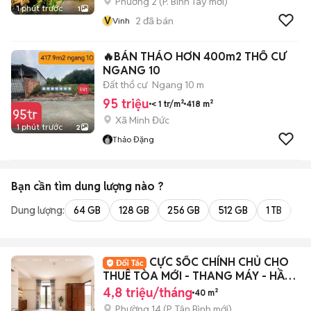
Phường 2
(
P. Bình Tây
mới)
1 phút trước
1
V
2
đã bán
Vinh
🔥BÁN THÁO HƠN 400m2 THỔ CƯ
NGANG 10
Đất thổ cư
Ngang 10 m
95 triệu
< 1 tr/m²
418 m²
Xã Minh Đức
1 phút trước
2
Thảo Đặng
Bạn cần tìm
dung lượng
nào ?
Dung lượng:
64 GB
128 GB
256 GB
512 GB
1 TB
2 
CỰC SỐC CHÍNH CHỦ CHO
THUÊ TÒA MỚI - THANG MÁY - HẦM
XE
4,8 triệu/tháng
40 m²
Phường 14
(
P. Tân Bình
mới)