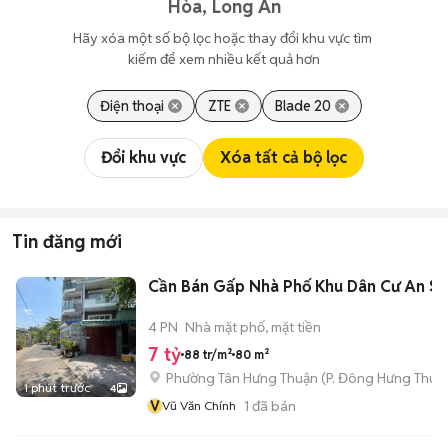
Hòa, Long An
Hãy xóa một số bộ lọc hoặc thay đổi khu vực tìm 
kiếm để xem nhiều kết quả hơn
Điện thoại
ZTE
Blade 20
Đổi khu vực
Xóa tất cả bộ lọc
Tin đăng mới
Cần Bán Gấp Nhà Phố Khu Dân Cư An S
4 PN
Nhà mặt phố, mặt tiền
7 tỷ
88 tr/m²
80 m²
Phường Tân Hưng Thuận
(
P. Đông Hưng Thuậ
1 phút trước
4
V
1
đã bán
Vũ Văn Chính