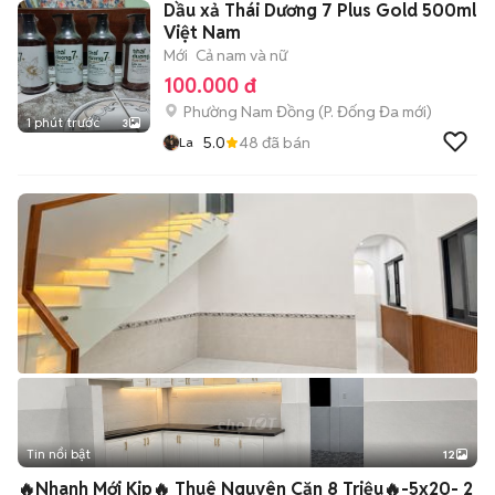
Dầu xả Thái Dương 7 Plus Gold 500ml
Việt Nam
Mới
Cả nam và nữ
100.000 đ
Phường Nam Đồng
(
P. Đống Đa
mới)
1 phút trước
3
5.0
48
đã bán
La
Tin nổi bật
12
+
2
🔥Nhanh Mới Kip🔥 Thuê Nguyên Căn 8 Triệu🔥-5x20- 2