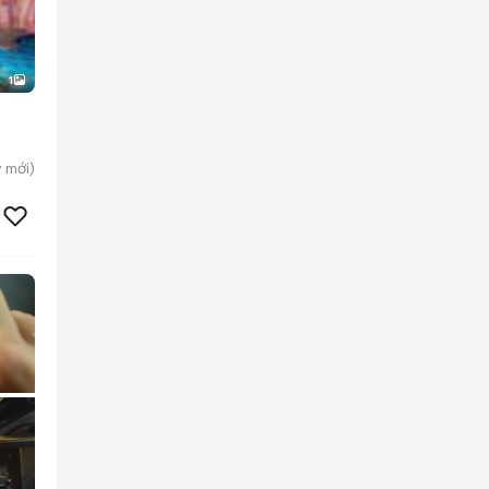
1
y
mới)