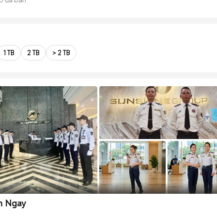
1 TB
2 TB
> 2 TB
m Ngay