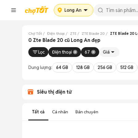
Long An
Chợ Tốt
Điện thoại
ZTE
ZTE Blade 20
ZTE Blade 20 
0 Zte Blade 20 cũ Long An đẹp
Lọc
Điện thoại
67
Giá
Dung lượng:
64 GB
128 GB
256 GB
512 GB
Siêu thị điện tử
Tất cả
Cá nhân
Bán chuyên