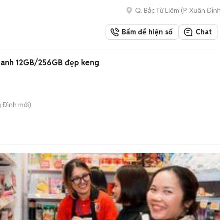
Q. Bắc Từ Liêm
(
P. Xuân Đỉn
Bấm để hiện số
Chat
hanh 12GB/256GB đẹp keng
g Đình
mới)