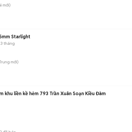
ải
mới)
5mm Starlight
3 tháng
 Trung
mới)
5m khu liền kề hẻm 793 Trần Xuân Soạn Kiều Đàm
0
đã bán