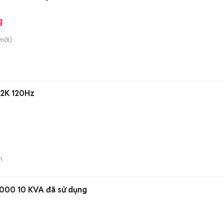
g
mới)
h 2K 120Hz
n
0000 10 KVA đã sử dụng