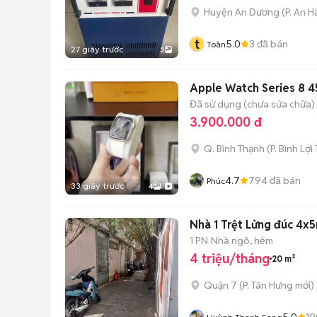
Huyện An Dương
(
P. An H
t
5.0
3
đã bán
Toàn
27 giây trước
3
Apple Watch Series 8 4
Đã sử dụng (chưa sửa chữa)
3.900.000 đ
Q. Bình Thạnh
(
P. Bình Lợi
4.7
794
đã bán
Phúc
33 giây trước
4
Nhà 1 Trệt Lửng đúc 4x
1 PN
Nhà ngõ, hẻm
4 triệu/tháng
20 m²
Quận 7
(
P. Tân Hưng
mới)
5.0
19