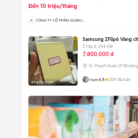
Đến 10 triệu/tháng
CÔNG TY CỔ PHẦN QUẢN LÝ
VÀ VẬN HÀNH S SERVICE
Samsung ZFlip6 Vàng c
Z Flip 6
256 GB
7.800.000 đ
Q. Thanh Xuân
(
P. Khươn
4.8
209
đã bán
Nam
44 giây trước
4