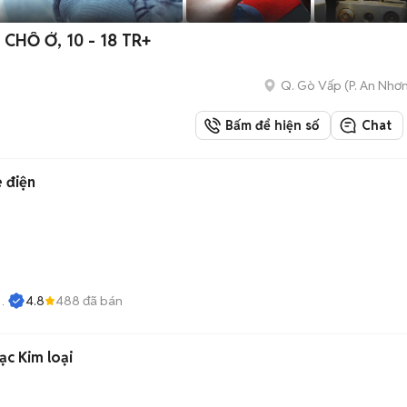
CHỖ Ở, 10 - 18 TR+
Q. Gò Vấp
(
P. An Nhơ
Bấm để hiện số
Chat
 điện
4.8
488
đã bán
c Kim loại