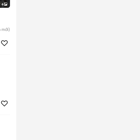
6
n
mới)