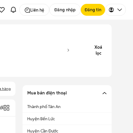
Đăng nhập
Đăng tin
Liên hệ
Xoá
lọc
a hàng
Mua bán điện thoại
Thành phố Tân An
ới
Huyện Bến Lức
Huyện Cần Đước