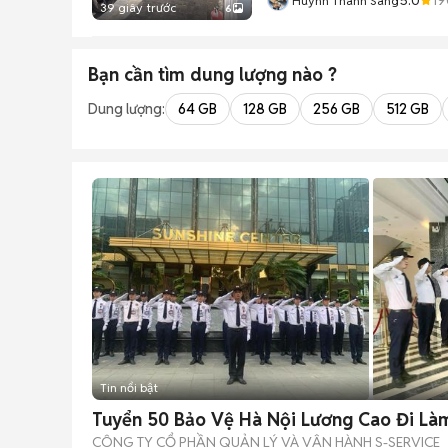
Huỳnh Thanh Sang
39 giây trước
6
Bạn cần tìm
dung lượng
nào ?
Dung lượng:
64 GB
128 GB
256 GB
512 GB
Tin nổi bật
Tuyển 50 Bảo Vệ Hà Nội Lương Cao Đi Là
CÔNG TY CỔ PHẦN QUẢN LÝ VÀ VẬN HÀNH S-SERVICE