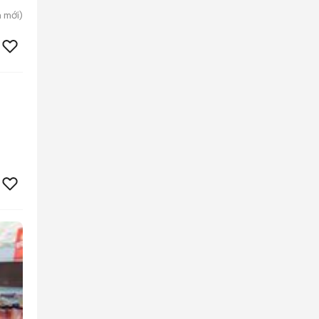
h
mới)