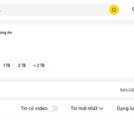
Long An
1 TB
2 TB
> 2 TB
Xem Cử
Tin có video
Tin mới nhất
Dạng lư