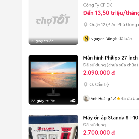
Công Ty CP ĐK
Đến 13,50 triệu/thán
Quận 12
(
P. An Phú Đông
N
5
đã bán
Nguyen Dũng
15 giây trước
Màn hình Philips 27 inc
Đã sử dụng (chưa sửa chữa)
2.090.000 đ
Q. Cẩm Lệ
4.4
45
đã bá
Anh Hoàng
26 giây trước
3
Máy ổn áp Standa ST-1
Đã sử dụng
2.700.000 đ