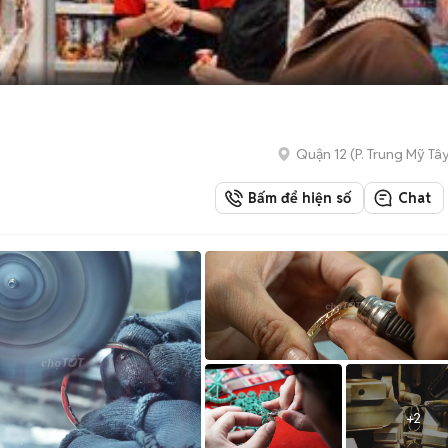
Quận 12
(
P. Trung Mỹ Tâ
Bấm để hiện số
Chat
+
2