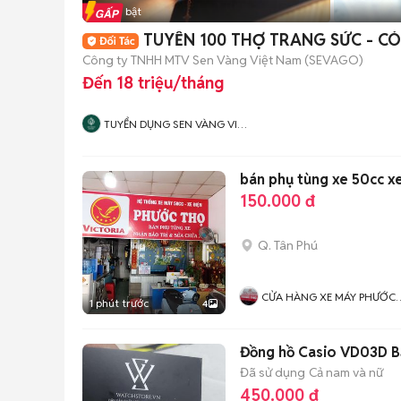
Tin nổi bật
TUYỂN 100 THỢ TRANG SỨC - CÓ 
Công ty TNHH MTV Sen Vàng Việt Nam (SEVAGO)
Đến 18 triệu/tháng
TUYỂN DỤNG SEN VÀNG VIỆT
NAM
bán phụ tùng xe 50cc xe
150.000 đ
Q. Tân Phú
CỬA HÀNG XE MÁY PHƯỚC
1 phút trước
4
THỌ
Đồng hồ Casio VD03D Bạ
Đã sử dụng
Cả nam và nữ
450.000 đ