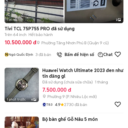
Tin nổi bật
2
Tivi TCL 75P755 PRO đã sử dụng
Trên 64 inch
Hết bảo hành
10.500.000 đ
Phường Tăng Nhơn Phú B (Quận 9 cũ)
N
3
đã bán
Bấm để hiện số
Chat
Ngô Quốc Định
Huawei Watch Ultimate 2023 đen như
tin đăng gl
Đã sử dụng (chưa sửa chữa)
1 tháng
7.500.000 đ
Phường 9
(
P. Nhiêu Lộc
mới)
1 phút trước
6
4.9
2730
đã bán
T83
Bộ bàn ghế Gỗ Nâu 5 món