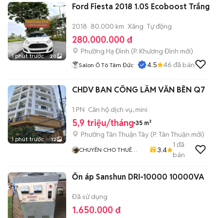
Ford Fiesta 2018 1.0S Ecoboost Trắng
2018
80.000 km
Xăng
Tự động
280.000.000 đ
Phường Hạ Đình
(
P. Khương Đình
mới)
1 phút trước
20
4.5
46
đã bán
Salon Ô Tô Tâm Đức
CHDV BAN CÔNG LÂM VĂN BỀN Q7
1 PN
Căn hộ dịch vụ, mini
5,9 triệu/tháng
35 m²
Phường Tân Thuận Tây
(
P. Tân Thuận
mới)
1 phút trước
12
1
đã
3.4
CHUYÊN CHO THUÊ
bán
CĂN HỘ - VĂN PHÒNG
,MẶT BẰNG QUẬN 7
Ổn áp Sanshun DRI-10000 10000VA
Đã sử dụng
1.650.000 đ