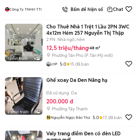
Bấm để hiện số
Chat
Công Ty TNHH TTI
Cho Thuê Nhà 1 Trệt 1 Lầu 2PN 3WC
4x12m Hẻm 257 Nguyễn Thị Thập
2 PN
Nhà ngõ, hẻm
12,5 triệu/tháng
48 m²
Phường Tân Phú
(
P. Tân Mỹ
mới)
1 phút trước
6
5.0
15
đã bán
LHP
Ghế xoay Da Đen Nâng hạ
Đã sử dụng
Da
200.000 đ
Phường Tây Thạnh
2 phút trước
3
N
5.0
17
đã bán
Nguyễn Ngọc Bảo Thư
Valy trang điểm Đen có đèn LED
gương mới