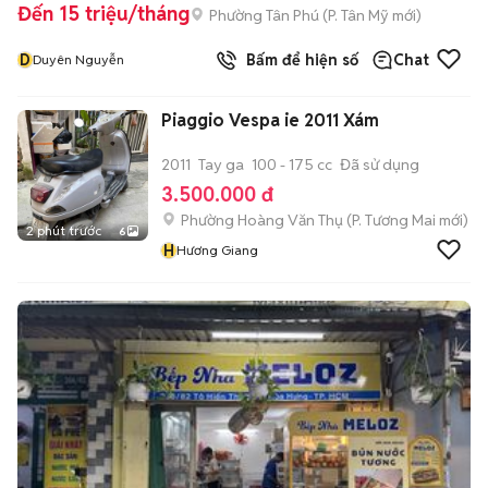
Đến 15 triệu/tháng
Phường Tân Phú
(
P. Tân Mỹ
mới)
D
Bấm để hiện số
Chat
Duyên Nguyễn
Piaggio Vespa ie 2011 Xám
2011
Tay ga
100 - 175 cc
Đã sử dụng
3.500.000 đ
Phường Hoàng Văn Thụ
(
P. Tương Mai
mới)
2 phút trước
6
H
Hương Giang