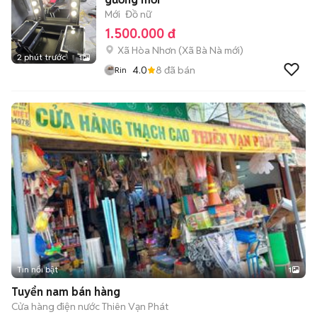
Mới
Đồ nữ
1.500.000 đ
Xã Hòa Nhơn
(
Xã Bà Nà
mới)
2 phút trước
1
4.0
8
đã bán
Rin
Tin nổi bật
1
Tuyển nam bán hàng
Cửa hàng điện nước Thiên Vạn Phát