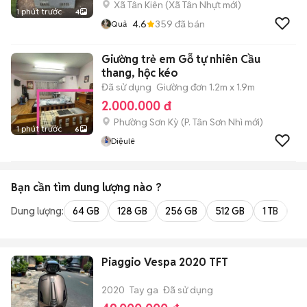
Xã Tân Kiên
(
Xã Tân Nhựt
mới)
1 phút trước
4
4.6
359
đã bán
Quả
Giường trẻ em Gỗ tự nhiên Cầu
thang, hộc kéo
Đã sử dụng
Giường đơn 1.2m x 1.9m
2.000.000 đ
Phường Sơn Kỳ
(
P. Tân Sơn Nhì
mới)
1 phút trước
6
Diệulê
Bạn cần tìm
dung lượng
nào ?
Dung lượng:
64 GB
128 GB
256 GB
512 GB
1 TB
2 
Piaggio Vespa 2020 TFT
2020
Tay ga
Đã sử dụng