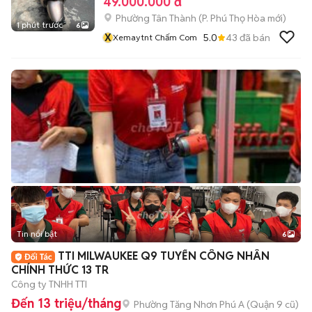
49.000.000 đ
Phường Tân Thành
(
P. Phú Thọ Hòa
mới)
1 phút trước
6
X
5.0
43
đã bán
Xemaytnt Chấm Com
Tin nổi bật
6
+
2
TTI MILWAUKEE Q9 TUYỂN CÔNG NHÂN
CHÍNH THỨC 13 TR
Công ty TNHH TTI
Đến 13 triệu/tháng
Phường Tăng Nhơn Phú A (Quận 9 cũ)