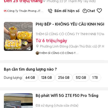
Đến 25 triệu/tháng
Phường 22
(
P. Thạnh Mỹ Tây
mới)
Bấm để hiện số
Chat
Công Ty Thuận Phong JT
Express
PHỤ BẾP - KHÔNG YÊU CẦU KINH NGHI
THÈM GÌ CŨNG CÓ CÔNG TY TNHH NNB TOWN
Từ 6 triệu/ngày
Phường Linh Đông (Quận Thủ Đức cũ)
(
P. Hiệ
1 phút trước
4
THÈM GÌ CŨNG CÓ CÔNG TY
TNHH NNB TOWN
Bạn cần tìm
dung lượng
nào ?
Dung lượng:
64 GB
128 GB
256 GB
512 GB
1 TB
2 
Bộ phát Wifi 5G ZTE F50 Pro Trắng
Đã sử dụng (chưa sửa chữa)