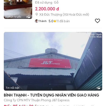
Đã sử dụng
Gỗ
2.200.000 đ
Xã Đức Thượng
(
Xã Hoài Đức
mới)
1 phút trước
3
5.0
11
đã bán
Thành
Tin nổi bật
1
BÌNH THẠNH - TUYỂN DỤNG NHÂN VIÊN GIAO HÀNG
Công Ty CPN MTV Thuận Phong J&T Express