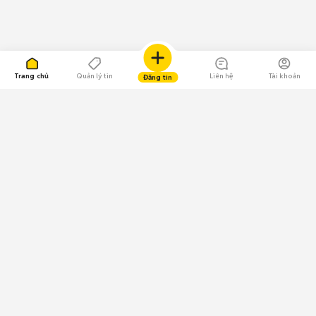
Trang chủ
Quản lý tin
Liên hệ
Tài khoản
Đăng tin
109.000 Bình chọn
Tải ứng dụng Chợ Tốt
Về Chợ Tốt
Quy chế sàn
Chính sách bảo mật
Giải quyết tranh chấp
CÔNG TY TNHH CHỢ TỐT - Người đại diện theo pháp luật:
Nguyễn Trọng Tấn; GPDKKD: 0312120782 do Sở KH & ĐT TP.HCM cấp ngày
11/01/2013;