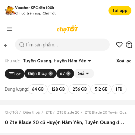
Voucher KFC đến 100k
Tải app
Chỉ có trên app Chợ Tốt
Khu vực:
Tuyên Quang, Huyện Hàm Yên
Xoá lọc
Điện thoại
67
Giá
Lọc
Dung lượng:
64 GB
128 GB
256 GB
512 GB
1 TB
2 
Chợ Tốt
Điện thoại
ZTE
ZTE Blade 20
ZTE Blade 20 Tuyên Quang
0 Zte Blade 20 cũ Huyện Hàm Yên, Tuyên Quang đẹp