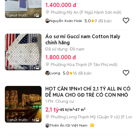
1.400.000 đ
Phường Mỹ An
(
P. Ngũ Hành Sơn
mới)
1 phút trước
3
5.0
9
đã bán
Nguyễn Xuân Hoài
Áo sơ mi Gucci nam Cotton Italy
chính hãng
Đã sử dụng
Đồ nam
1.800.000 đ
Phường Hòa Thạnh
(
P. Tân Phú
mới)
1 phút trước
5
5.0
16
đã bán
Luong
HOT CĂN 1PN+1 CHỈ 2,1 TỶ ALL IN CÓ S
DỄ MUA CHO GĐ TRẺ CÓ CON NHỎ
1 PN
Chung cư
2,1 tỷ
45 tr/m²
47 m²
Phường Long Thạnh Mỹ (Quận 9 cũ)
(
P. Long
1 phút trước
12
Thiên Ân IQI Việt Nam