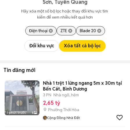
Sơn, Tuyên Quang
Hãy xóa một số bộ lọc hoặc thay đổi khu vực tìm 
kiếm để xem nhiều kết quả hơn
Điện thoại
ZTE
Blade 20
Đổi khu vực
Xóa tất cả bộ lọc
Tin đăng mới
Nhà 1 trệt 1 lửng ngang 5m x 30m tại
Bến Cát, Bình Dương
3 PN
Nhà ngõ, hẻm
2,65 tỷ
Phường Thới Hòa
1 phút trước
5
Cộng Đồng Nhà Đất