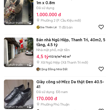
1m x 0.8m
Đã sử dụng
1.000.000 đ
Phường 2
(
P. Cầu Kiệu
mới)
4 phút trước
1
G
11
đã bán
Gia Thiên Lê
Bán nhà Ngũ Hiệp, Thanh Trì, 40m2, 5
tầng, 4.5 tỷ
Nhà mặt phố, mặt tiền
4,5 tỷ
113 tr/m²
40 m²
Xã Ngũ Hiệp
(
Xã Thanh Trì
mới)
4 phút trước
5
Cộng Đồng Nhà Đất
Giày công sở Mizz Da thật Đen 40.5-
41
Đã sử dụng
Đồ nam
170.000 đ
Phường Phú Thuận
4 phút trước
6