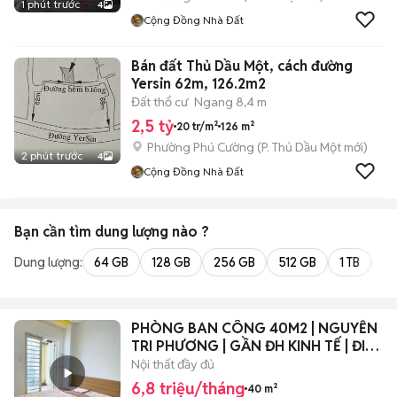
1 phút trước
4
Cộng Đồng Nhà Đất
Bán đất Thủ Dầu Một, cách đường
Yersin 62m, 126.2m2
Đất thổ cư
Ngang 8,4 m
2,5 tỷ
20 tr/m²
126 m²
Phường Phú Cường
(
P. Thủ Dầu Một
mới)
2 phút trước
4
Cộng Đồng Nhà Đất
Bạn cần tìm
dung lượng
nào ?
Dung lượng:
64 GB
128 GB
256 GB
512 GB
1 TB
2 
PHÒNG BAN CÔNG 40M2 | NGUYỄN
TRI PHƯƠNG | GẦN ĐH KINH TẾ | ĐI
BỘ 200M
Nội thất đầy đủ
6,8 triệu/tháng
40 m²