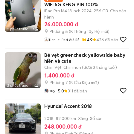
WIFI 5G KENG PIN 100%
iPad Pro M4 13 inch 2024
256 GB
Còn bảo
hành
26.000.000 đ
2 phút trước
5
Phường 8
(
P. Thông Tây Hội
mới)
4.9
426
đã bán
TienLe-IPad Giá Rẻ
Bé vẹt greencheck yellowside baby
hiền và cute
Chim Vẹt
Chim non (dưới 3 tháng tuổi)
1.400.000 đ
Phường 7
(
P. Cầu Kiệu
mới)
2 phút trước
1
5.0
311
đã bán
Huy
Hyundai Accent 2018
2018
82.000 km
Xăng
Số sàn
248.000.000 đ
Phường Bình Trị Đông A