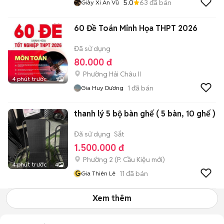
5.0
63
đã bán
Giày Xi An Vũ
60 Đề Toán Minh Họa THPT 2026
Đã sử dụng
80.000 đ
Phường Hải Châu II
4 phút trước
1
1
đã bán
Gia Huy Dương
thanh lý 5 bộ bàn ghế ( 5 bàn, 10 ghế )
Đã sử dụng
Sắt
1.500.000 đ
Phường 2
(
P. Cầu Kiệu
mới)
4 phút trước
4
G
11
đã bán
Gia Thiên Lê
Xem thêm