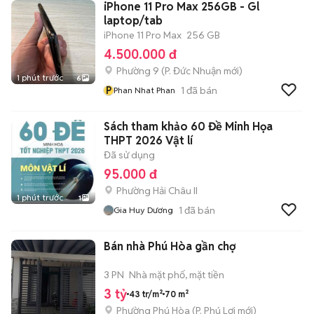
iPhone 11 Pro Max 256GB - Gl
laptop/tab
iPhone 11 Pro Max
256 GB
4.500.000 đ
Phường 9
(
P. Đức Nhuận
mới)
1 phút trước
6
P
1
đã bán
Phan Nhat Phan
Sách tham khảo 60 Đề Minh Họa
THPT 2026 Vật lí
Đã sử dụng
95.000 đ
Phường Hải Châu II
1 phút trước
1
1
đã bán
Gia Huy Dương
Bán nhà Phú Hòa gần chợ
3 PN
Nhà mặt phố, mặt tiền
3 tỷ
43 tr/m²
70 m²
Phường Phú Hòa
(
P. Phú Lợi
mới)