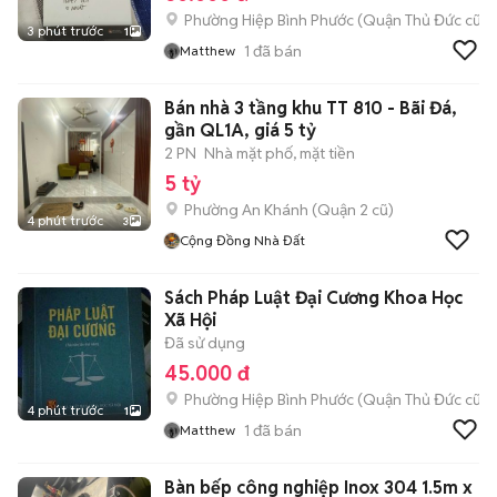
Phường Hiệp Bình Phước (Quận Thủ Đức cũ)
3 phút trước
1
1
đã bán
Matthew
Bán nhà 3 tầng khu TT 810 - Bãi Đá,
gần QL1A, giá 5 tỷ
2 PN
Nhà mặt phố, mặt tiền
5 tỷ
Phường An Khánh (Quận 2 cũ)
4 phút trước
3
Cộng Đồng Nhà Đất
Sách Pháp Luật Đại Cương Khoa Học
Xã Hội
Đã sử dụng
45.000 đ
Phường Hiệp Bình Phước (Quận Thủ Đức cũ)
4 phút trước
1
1
đã bán
Matthew
Bàn bếp công nghiệp Inox 304 1.5m x