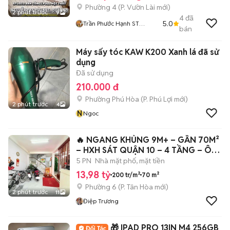
Phường 4
(
P. Vườn Lài
mới)
2 phút trước
9
4
đã
5.0
Trần Phước Hạnh ST
bán
FARMER HOME
Máy sấy tóc KAW K200 Xanh lá đã sử
dụng
Đã sử dụng
210.000 đ
Phường Phú Hòa
(
P. Phú Lợi
mới)
2 phút trước
4
N
Ngoc
🔥 NGANG KHỦNG 9M+ – GẦN 70M²
– HXH SÁT QUẬN 10 – 4 TẦNG – Ô
CHỜ THANG
5 PN
Nhà mặt phố, mặt tiền
13,98 tỷ
200 tr/m²
70 m²
Phường 6
(
P. Tân Hòa
mới)
2 phút trước
11
Điệp Trương
🎁 IPAD PRO 13IN M4 256GB