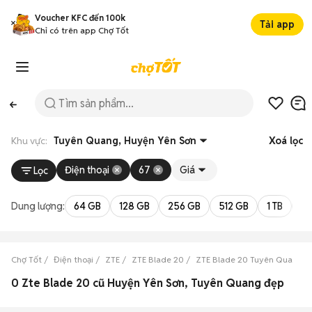
Voucher KFC đến 100k
Tải app
Chỉ có trên app Chợ Tốt
Khu vực:
Tuyên Quang, Huyện Yên Sơn
Xoá lọc
Điện thoại
67
Giá
Lọc
Dung lượng:
64 GB
128 GB
256 GB
512 GB
1 TB
2 
Chợ Tốt
Điện thoại
ZTE
ZTE Blade 20
ZTE Blade 20 Tuyên Quang
0 Zte Blade 20 cũ Huyện Yên Sơn, Tuyên Quang đẹp