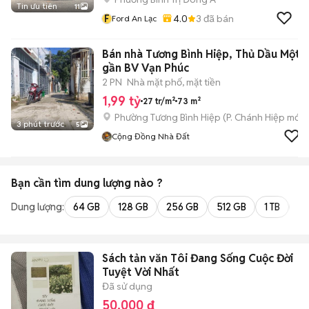
Tin ưu tiên
11
F
4.0
3
đã bán
Ford An Lạc
Bán nhà Tương Bình Hiệp, Thủ Dầu Một,
gần BV Vạn Phúc
2 PN
Nhà mặt phố, mặt tiền
1,99 tỷ
27 tr/m²
73 m²
Phường Tương Bình Hiệp
(
P. Chánh Hiệp
mới)
3 phút trước
5
Cộng Đồng Nhà Đất
Bạn cần tìm
dung lượng
nào ?
Dung lượng:
64 GB
128 GB
256 GB
512 GB
1 TB
2 
Sách tản văn Tôi Đang Sống Cuộc Đời
Tuyệt Vời Nhất
Đã sử dụng
50.000 đ