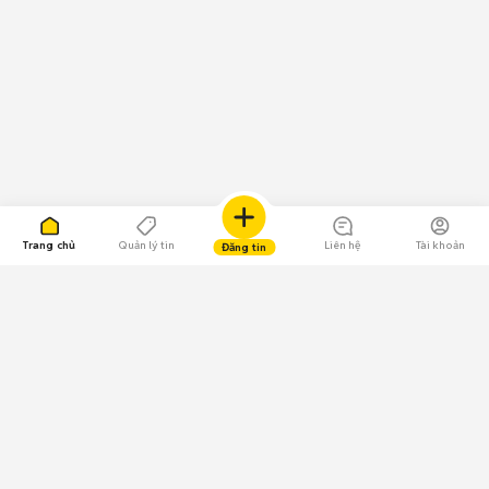
Trang chủ
Quản lý tin
Liên hệ
Tài khoản
Đăng tin
109.000 Bình chọn
Tải ứng dụng Chợ Tốt