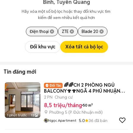
Bình, Tuyên Quang
Hãy xóa một số bộ lọc hoặc thay đổi khu vực tìm 
kiếm để xem nhiều kết quả hơn
Điện thoại
ZTE
Blade 20
Đổi khu vực
Xóa tất cả bộ lọc
Tin đăng mới
🌈🌈CH 2 PHÒNG NGỦ
BALCONY🍄🍄NGÃ 4 PHÚ NHUẬN💥
💥
2 PN
Chung cư
8,5 triệu/tháng
50 m²
Phường 5
(
P. Đức Nhuận
mới)
1 phút trước
12
5.0
36
đã bán
Ngọc Apartment