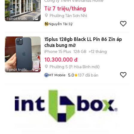
Công ty TNHH Viethands Home
Từ 7 triệu/tháng
Phường Tân Sơn Nhì
1 phút trước
2
N
Nguyễn Tài Sỹ
15plus 128gb Black LL Pin 86 Zin áp
chưa bung mở
iPhone 15 Plus
128 GB
>12 tháng
10.300.000 đ
Phường 5
(
P. Hòa Bình
mới)
1 phút trước
6
5.0
137
đã bán
MT Mobile