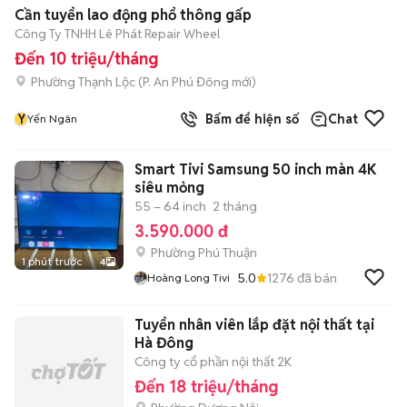
Cần tuyển lao động phổ thông gấp
Công Ty TNHH Lê Phát Repair Wheel
Đến 10 triệu/tháng
Phường Thạnh Lộc
(
P. An Phú Đông
mới)
Y
Bấm để hiện số
Chat
Yến Ngân
Smart Tivi Samsung 50 inch màn 4K
siêu mỏng
55 – 64 inch
2 tháng
3.590.000 đ
Phường Phú Thuận
1 phút trước
4
5.0
1276
đã bán
Hoàng Long Tivi
Tuyển nhân viên lắp đặt nội thất tại
Hà Đông
Công ty cổ phần nội thất 2K
Đến 18 triệu/tháng