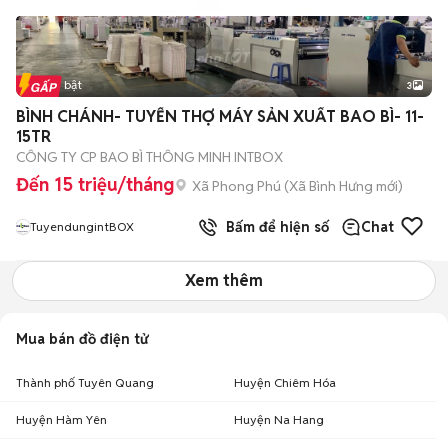
Tin nổi bật
3
BÌNH CHÁNH- TUYỂN THỢ MÁY SẢN XUẤT BAO BÌ- 11-
15TR
CÔNG TY CP BAO BÌ THÔNG MINH INTBOX
Đến 15 triệu/tháng
Xã Phong Phú
(
Xã Bình Hưng
mới)
Bấm để hiện số
Chat
TuyendungintBOX
Xem thêm
Mua bán đồ điện tử
Thành phố Tuyên Quang
Huyện Chiêm Hóa
Huyện Hàm Yên
Huyện Na Hang