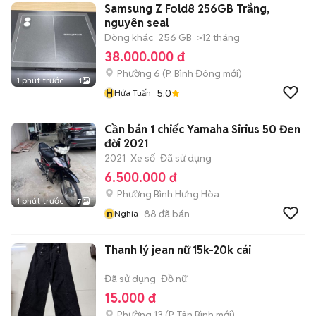
Samsung Z Fold8 256GB Trắng,
nguyên seal
Dòng khác
256 GB
>12 tháng
38.000.000 đ
Phường 6
(
P. Bình Đông
mới)
1 phút trước
1
H
5.0
Hứa Tuấn
Cần bán 1 chiếc Yamaha Sirius 50 Đen
đời 2021
2021
Xe số
Đã sử dụng
6.500.000 đ
Phường Bình Hưng Hòa
1 phút trước
7
n
88
đã bán
Nghia
Thanh lý jean nữ 15k-20k cái
Đã sử dụng
Đồ nữ
15.000 đ
Phường 13
(
P. Tân Bình
mới)