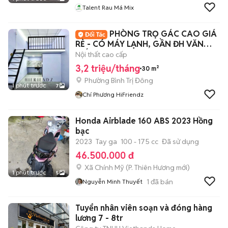
Talent Rau Má Mix
PHÒNG TRỌ GÁC CAO GIÁ
RẺ - CÓ MÁY LẠNH, GẦN ĐH VĂN
HIẾN, HƯƠNG LỘ 2
Nội thất cao cấp
3,2 triệu/tháng
30 m²
Phường Bình Trị Đông
1 phút trước
7
Chí Phương HiFriendz
Honda Airblade 160 ABS 2023 Hồng
bạc
2023
Tay ga
100 - 175 cc
Đã sử dụng
46.500.000 đ
Xã Chính Mỹ
(
P. Thiên Hương
mới)
1 phút trước
5
1
đã bán
Nguyễn Minh Thuyết
Tuyển nhân viên soạn và đóng hàng
lương 7 - 8tr