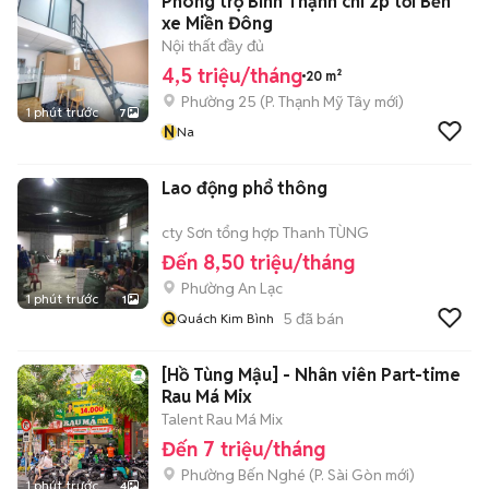
Phòng trọ Bình Thạnh chỉ 2p tới Bến
xe Miền Đông
Nội thất đầy đủ
4,5 triệu/tháng
20 m²
Phường 25
(
P. Thạnh Mỹ Tây
mới)
1 phút trước
7
N
Na
Lao động phổ thông
cty Sơn tổng hợp Thanh TÙNG
Đến 8,50 triệu/tháng
Phường An Lạc
1 phút trước
1
Q
5
đã bán
Quách Kim Bình
[Hồ Tùng Mậu] - Nhân viên Part-time
Rau Má Mix
Talent Rau Má Mix
Đến 7 triệu/tháng
Phường Bến Nghé
(
P. Sài Gòn
mới)
1 phút trước
4