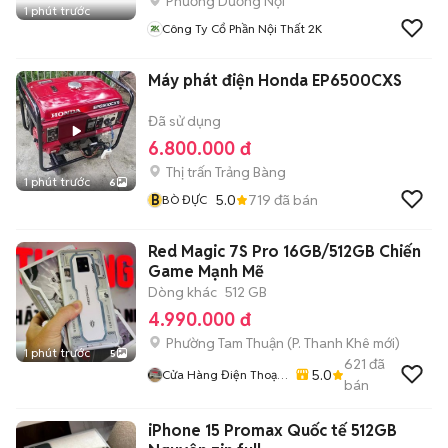
Phường Dương Nội
1 phút trước
Công Ty Cổ Phần Nội Thất 2K
Máy phát điện Honda EP6500CXS
Đã sử dụng
6.800.000 đ
Thị trấn Trảng Bàng
1 phút trước
6
B
5.0
719
đã bán
BÒ ĐỰC
Red Magic 7S Pro 16GB/512GB Chiến
Game Mạnh Mẽ
Dòng khác
512 GB
4.990.000 đ
Phường Tam Thuận
(
P. Thanh Khê
mới)
1 phút trước
5
621
đã
5.0
Cửa Hàng Điện Thoại
bán
Thương Mobile
iPhone 15 Promax Quốc tế 512GB