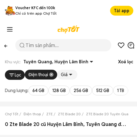
Voucher KFC đến 100k
Tải app
Chỉ có trên app Chợ Tốt
Khu vực:
Tuyên Quang, Huyện Lâm Bình
Xoá lọc
Điện thoại
Giá
Lọc
Dung lượng:
64 GB
128 GB
256 GB
512 GB
1 TB
2 
Chợ Tốt
Điện thoại
ZTE
ZTE Blade 20
ZTE Blade 20 Tuyên Quang
0 Zte Blade 20 cũ Huyện Lâm Bình, Tuyên Quang đẹp