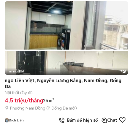
Tin nổi bật
7
+
2
ngõ Liên Việt, Nguyễn Lương Bằng, Nam Đồng, Đống
Đa
Nội thất đầy đủ
4,5 triệu/tháng
25 m²
Phường Nam Đồng
(
P. Đống Đa
mới)
Bấm để hiện số
Chat
Bích Liên