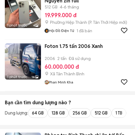
Nguyên zin full
512 GB
4-6 tháng
19.999.000 đ
Phường Hiệp Thành
(
P. Tân Thới Hiệp
mới)
1 phút trước
4
1
đã bán
Hội Đồ Điện Tử
Foton 1.75 tấn 2006 Xanh
2006
2 tấn
Đã sử dụng
60.000.000 đ
Xã Tân Thành Bình
1 phút trước
16
Phan Minh Kha
Bạn cần tìm
dung lượng
nào ?
Dung lượng:
64 GB
128 GB
256 GB
512 GB
1 TB
2 