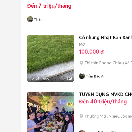
Đến 7 triệu/tháng
Thành
Cỏ nhung Nhật Bản Xanh
Mới
100.000 đ
Thị trấn Phong Châu
(
Xã 
Trần Bảo An
1 phút trước
2
TUYỂN DỤNG NVKD CH
Đến 40 triệu/tháng
Phường 9
(
P. Nhiêu Lộc
mớ