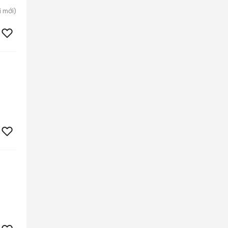
i
mới)