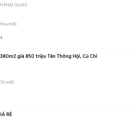
NH PHÁT GLASS
h Hòa
mới)
SS
 380m2 giá 850 triệu Tân Thông Hội, Củ Chi
Chi
mới)
IÁ RẺ