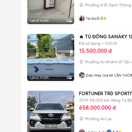
Phường 4
(
P. Hạnh Thông
5.0
Tài Bùi
1 phút trước
6
🔥 TỦ ĐÔNG SANAKY 13
Đã sử dụng
> 500 lít
15.500.000 đ
Phường An Khánh
(
P. Tân
4
Điện Máy Giá Rẻ CẦN THƠ
1 phút trước
2
FORTUNER TRD SPORT
2019
98.000 km
Xăng
Tự đ
658.000.000 đ
Phường An Lạc
4.4