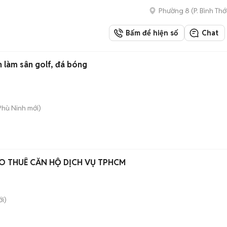
Phường 8
(
P. Bình Thớ
Bấm để hiện số
Chat
 làm sân golf, đá bóng
Phù Ninh
mới)
O THUÊ CĂN HỘ DỊCH VỤ TPHCM
i)