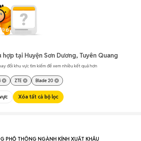
ù hợp tại Huyện Sơn Dương, Tuyên Quang
hay đổi khu vực tìm kiếm để xem nhiều kết quả hơn
i
ZTE
Blade 20
 vực
Xóa tất cả bộ lọc
G PHỔ THÔNG NGÀNH KÍNH XUẤT KHẨU