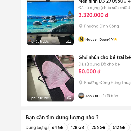
Màn hình LG 27US500 4
Đã sử dụng (chưa sửa chữa)
3.320.000 đ
Phường Định Công
N
4.9
Nguyen Doan
1 phút trước
2
Ghế nhún cho bé trai b
Đã sử dụng
Đồ cho bé
50.000 đ
Phường Đông Hưng Thuậ
1
đã bán
Anh Chi TT
1 phút trước
1
Bạn cần tìm
dung lượng
nào ?
Dung lượng:
64 GB
128 GB
256 GB
512 GB