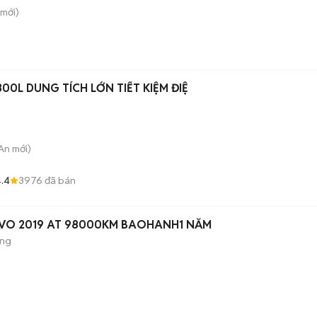
mới)
00L DUNG TÍCH LỚN TIẾT KIỆM ĐIỆ
 An
mới)
.4
3976
đã bán
IVO 2019 AT 98000KM BAOHANH1 NĂM
ộng