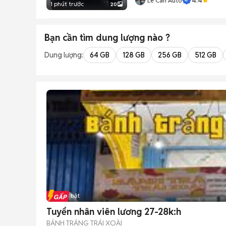
Lê Can Auto
1 phút trước
20
Bạn cần tìm
dung lượng
nào ?
Dung lượng:
64 GB
128 GB
256 GB
512 GB
Tin nổi bật
Tuyển nhân viên lương 27-28k:h
BÁNH TRÁNG TRÁI XOÀI