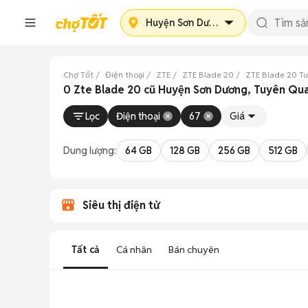
Huyện Sơn Dương
Chợ Tốt
Điện thoại
ZTE
ZTE Blade 20
ZTE Blade 20 T
0 Zte Blade 20 cũ Huyện Sơn Dương, Tuyên Qu
Lọc
Điện thoại
67
Giá
Dung lượng:
64 GB
128 GB
256 GB
512 GB
Siêu thị điện tử
Tất cả
Cá nhân
Bán chuyên