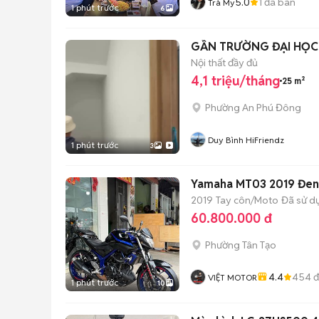
5.0
1
đã bán
Trà My
1 phút trước
6
GẦN TRƯỜNG ĐẠI HỌC 
Nội thất đầy đủ
4,1 triệu/tháng
25 m²
Phường An Phú Đông
Duy Bình HiFriendz
1 phút trước
3
Yamaha MT03 2019 Đen 
2019
Tay côn/Moto
Đã sử d
60.800.000 đ
Phường Tân Tạo
4.4
454
đ
VIỆT MOTOR
1 phút trước
10