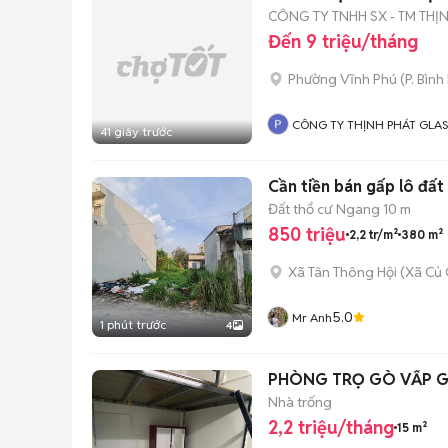
CÔNG TY TNHH SX - TM THỊ
Đến 9 triệu/tháng
Phường Vĩnh Phú
(
P. Bìn
CÔNG TY THỊNH PHÁT GLA
41 giây trước
Cần tiền bán gấp lô đất
Đất thổ cư
Ngang 10 m
850 triệu
2,2 tr/m²
380 m²
Xã Tân Thông Hội
(
Xã Củ 
5.0
Mr Anh
1 phút trước
4
PHÒNG TRỌ GÒ VẤP G
Nhà trống
2,2 triệu/tháng
15 m²