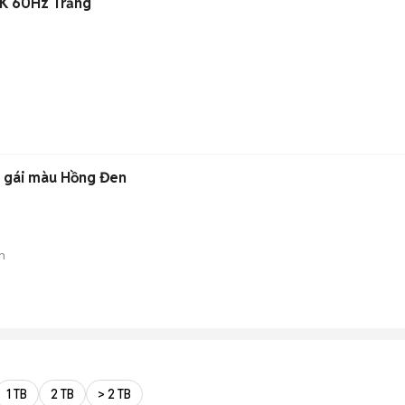
K 60Hz Trắng
é gái màu Hồng Đen
n
1 TB
2 TB
> 2 TB