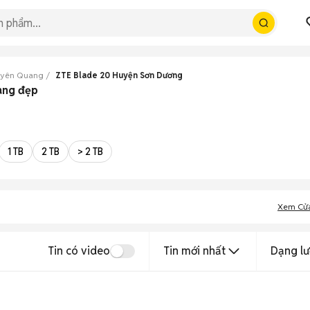
uyên Quang
ZTE Blade 20 Huyện Sơn Dương
ang đẹp
1 TB
2 TB
> 2 TB
Xem Cử
Tin có video
Tin mới nhất
Dạng lư