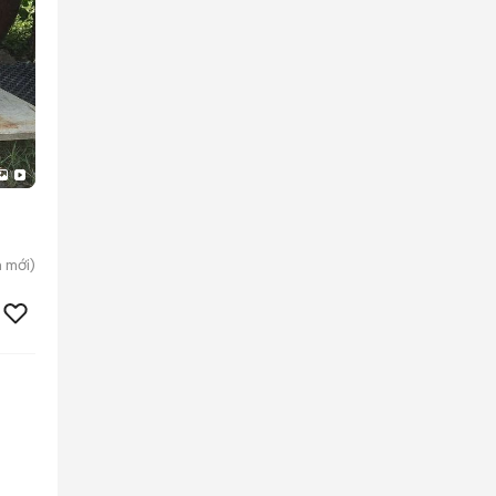
n
mới)