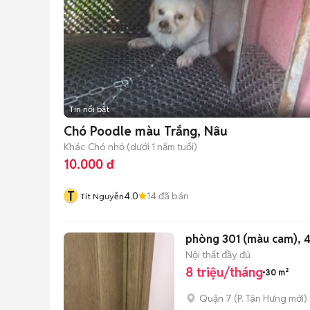
Tin nổi bật
Chó Poodle màu Trắng, Nâu
Khác
Chó nhỏ (dưới 1 năm tuổi)
10.000 đ
T
4.0
14
đã bán
Tít Nguyễn
phòng 301 (màu cam), 4
Nội thất đầy đủ
8 triệu/tháng
30 m²
Quận 7
(
P. Tân Hưng
mới)