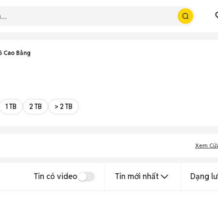
5 Cao Bằng
1 TB
2 TB
> 2 TB
Xem Cử
Tin có video
Tin mới nhất
Dạng lư