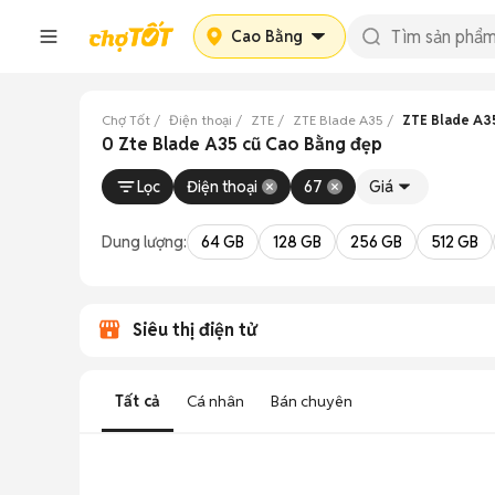
Cao Bằng
Chợ Tốt
Điện thoại
ZTE
ZTE Blade A35
ZTE Blade A3
0 Zte Blade A35 cũ Cao Bằng đẹp
Lọc
Điện thoại
67
Giá
Dung lượng:
64 GB
128 GB
256 GB
512 GB
Siêu thị điện tử
Tất cả
Cá nhân
Bán chuyên