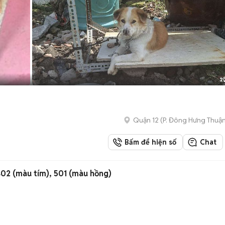
2
Quận 12
(
P. Đông Hưng Thuậ
Bấm để hiện số
Chat
02 (màu tím), 501 (màu hồng)