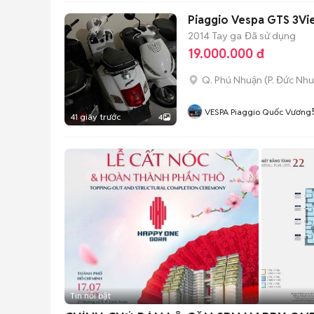
Piaggio Vespa GTS 3Vie
2014
Tay ga
Đã sử dụng
19.000.000 đ
Q. Phú Nhuận
(
P. Đức Nh
VESPA Piaggio Quốc Vương
41 giây trước
4
Tin nổi bật