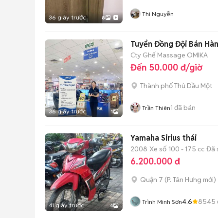
Thi Nguyễn
36 giây trước
8
Tuyển Đồng Đội Bán Hà
Cty Ghế Massage OMIKA
Đến 50.000 đ/giờ
Thành phố Thủ Dầu Một
1
đã bán
Trần Thiên
36 giây trước
1
Yamaha Sirius thái
2008
Xe số
100 - 175 cc
Đã 
6.200.000 đ
Quận 7
(
P. Tân Hưng
mới)
4.6
8545
Trình Minh Sơn
41 giây trước
4