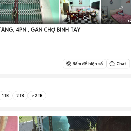
+
2
6
2TẦNG, 4PN , GẦN CHỢ BÌNH TÂY
Bấm để hiện số
Chat
1 TB
2 TB
> 2 TB