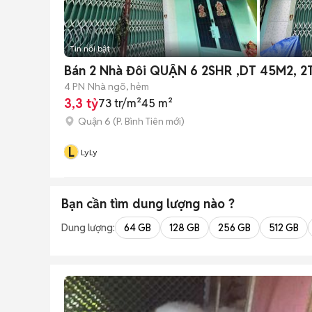
Tin nổi bật
Bán 2 Nhà Đôi QUẬN 6 2SHR ,DT 45M2, 
4 PN
Nhà ngõ, hẻm
3,3 tỷ
73 tr/m²
45 m²
Quận 6
(
P. Bình Tiên
mới)
L
LyLy
Bạn cần tìm
dung lượng
nào ?
Dung lượng:
64 GB
128 GB
256 GB
512 GB