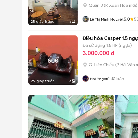
Quận 3
(
P. Xuân Hòa
mới)
5.0
5
Lê Thị Minh Nguyệt
25 giây trước
6
Điều hòa Casper 1.5 ng
Đã sử dụng
1.5 HP (ngựa)
3.000.000 đ
Q. Liên Chiểu
(
P. Hải Vân
m
1
đã bán
Hai 9ngon
29 giây trước
6