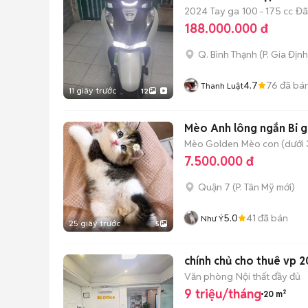
2024
Tay ga
100 - 175 cc
Đã
188.000.000 đ
Q. Bình Thạnh
(
P. Gia Định
4.7
76
đã bá
Thanh Luật
11 giây trước
12
Mèo Anh lông ngắn Bi g
Mèo Golden
Mèo con (dưới 
7.500.000 đ
Quận 7
(
P. Tân Mỹ
mới)
5.0
41
đã bán
Như Ý
25 giây trước
5
chính chủ cho thuê vp 2
Văn phòng
Nội thất đầy đủ
9 triệu/tháng
20 m²