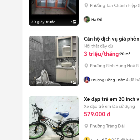
Phường Tân Chánh Hiệp
(
Hà Đỗ
30 giây trước
1
Căn hộ dịch vụ giá phòng
Nội thất đầy đủ
3 triệu/tháng
20 m²
Phường Bình Hưng Hoà B
4
đã b
Phương Hồng Thắm
31 giây trước
7
Xe đạp trẻ em 20 inch v
Xe đạp trẻ em
Đã sử dụng
579.000 đ
Phường Trảng Dài
4.9
925
đã bán