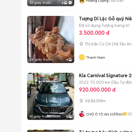
H
1
đã bán
Hoàng Lượng
37 giây trước
6
Tượng Di Lặc Gỗ quý N
Đã sử dụng
Tượng trang trí
3.500.000 đ
Thị trấn Củ Chi
(
Xã Tân An
Thanh Nam
39 giây trước
6
Kia Carnival Signature
2022
70.000 km
Dầu
Tự độ
920.000.000 đ
Xã Bà Điểm
11
CHỢ Ô TÔ AN SƯƠNG
41 giây trước
11