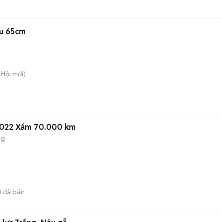
âu 65cm
 Hội
mới)
 2022 Xám 70.000 km
ng
0
đã bán