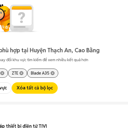
phù hợp tại Huyện Thạch An, Cao Bằng
hay đổi khu vực tìm kiếm để xem nhiều kết quả hơn
ZTE
Blade A35
 vực
Xóa tất cả bộ lọc
p thiết bị điện tử TIVI