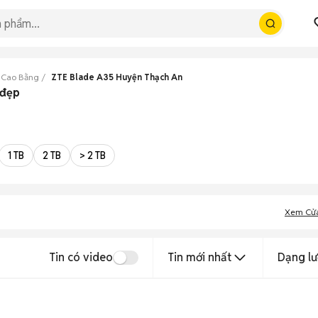
 Cao Bằng
ZTE Blade A35 Huyện Thạch An
 đẹp
1 TB
2 TB
> 2 TB
Xem Cử
Tin có video
Tin mới nhất
Dạng lư