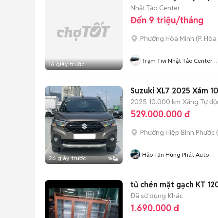
Nhật Tảo Center
Đến 9 triệu/tháng
Phường Hòa Minh
(
P. Hòa
Trạm Tivi Nhật Tảo Center 
16 giây trước
Nẵng
Suzuki XL7 2025 Xám 1
2025
10.000 km
Xăng
Tự đ
529.000.000 đ
Phường Hiệp Bình Phước 
Hảo Tân Hùng Phát Auto
26 giây trước
15
tủ chén mặt gạch KT 1
Đã sử dụng
Khác
1.690.000 đ