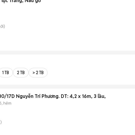
 lực Trắng, Nâu gỗ
ới)
1 TB
2 TB
> 2 TB
Cho thuê nguyên căn 480/17D Nguyễn Tri Phương. DT: 4,2 x 16m, 3 lầu,
õ, hẻm
)