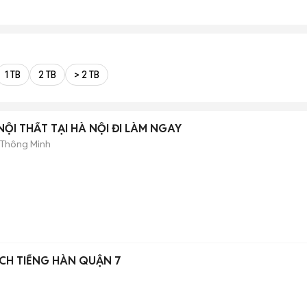
1 TB
2 TB
> 2 TB
ỘI THẤT TẠI HÀ NỘI ĐI LÀM NGAY
 Thông Minh
CH TIẾNG HÀN QUẬN 7