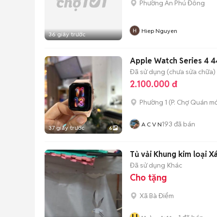
Phường An Phú Đông
Hiep Nguyen
36 giây trước
Apple Watch Series 4
Đã sử dụng (chưa sửa chữa)
2.100.000 đ
Phường 1
(
P. Chợ Quán
mớ
193
đã bán
A C V N
37 giây trước
6
Tủ vải Khung kim loại 
Đã sử dụng
Khác
Cho tặng
Xã Bà Điểm