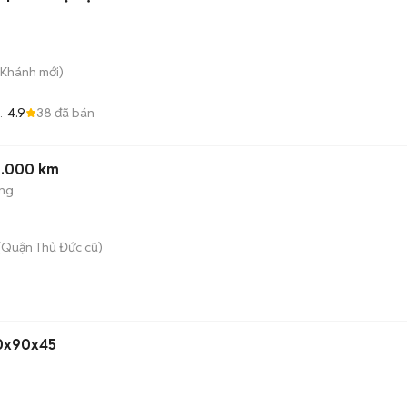
 Khánh
mới)
4.9
38
đã bán
Đà
0.000 km
ộng
(Quận Thủ Đức cũ)
20x90x45