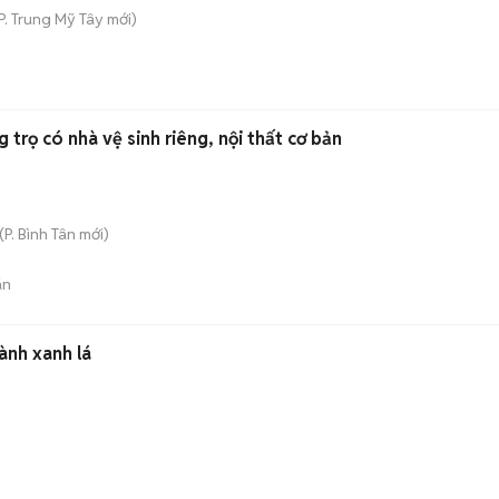
P. Trung Mỹ Tây
mới)
 trọ có nhà vệ sinh riêng, nội thất cơ bản
(
P. Bình Tân
mới)
án
ành xanh lá