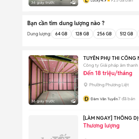
L
Lucky
36 giây trước
4
Bạn cần tìm
dung lượng
nào ?
Dung lượng:
64 GB
128 GB
256 GB
512 GB
TUYỂN PHỤ THI CÔNG N
Công ty Giải pháp âm thanh
Đến 18 triệu/tháng
Phường Phương Liệt
Đ
7
đã bán
Đàm Văn Tuyển
36 giây trước
1
[LÀM NGAY] THÔNG DỊ
Thương lượng