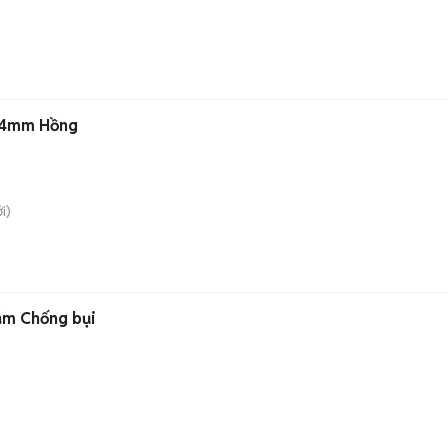
 44mm Hồng
i)
Xám Chống bụi