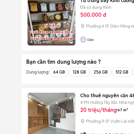
Tủ trưng bày Kính cường
Đã sử dụng
Kính
500.000 đ
Phường 6
(
P. Diên Hồng
m
Dân
41 giây trước
1
Bạn cần tìm
dung lượng
nào ?
Dung lượng:
64 GB
128 GB
256 GB
512 GB
4 PN
Hướng Tây Bắc
Nhà ng
20 triệu/tháng
67 m²
Phường 9
(
P. Vườn Lài
mới