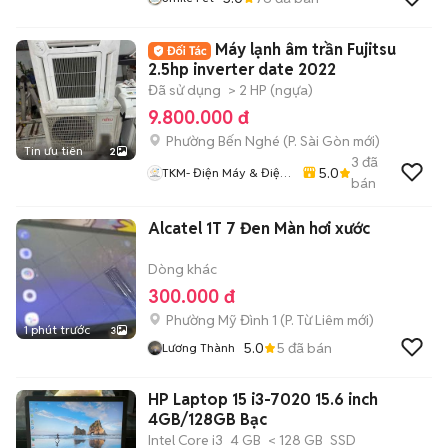
Máy lạnh âm trần Fujitsu
2.5hp inverter date 2022
Đã sử dụng
> 2 HP (ngựa)
9.800.000 đ
Phường Bến Nghé
(
P. Sài Gòn
mới)
Tin ưu tiên
2
3
đã
5.0
TKM- Điện Máy & Điện
bán
Lạnh
Alcatel 1T 7 Đen Màn hơi xước
Dòng khác
300.000 đ
Phường Mỹ Đình 1
(
P. Từ Liêm
mới)
1 phút trước
3
5.0
5
đã bán
Lương Thành
HP Laptop 15 i3-7020 15.6 inch
4GB/128GB Bạc
Intel Core i3
4 GB
< 128 GB
SSD