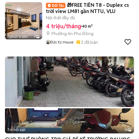
🎁FREE TIỀN T8 - Duplex cs
trời view LM81 gần NTTU, VLU
Nội thất đầy đủ
4 triệu/tháng
40 m²
Phường An Phú Đông
1 phút trước
7
2
đã bán
Đức Ez House
Tin nổi bật
12
+
2