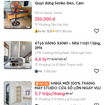
Quạt đứng Senko Đen, Cam
Đã sử dụng
Senko
250.000 đ
Phường Tân Sơn Nhì
1 phút trước
3
s
5.0
495
đã bán
Su Su
4Tỷ6 HÀNG XANH – Nhà 1 trệt 1 lửng,
2PN
2 PN
Hướng Đông Nam
Nhà ngõ, hẻm
4,6 tỷ
77 tr/m²
60 m²
Phường 24
(
P. Bình Thạnh
mới)
1 phút trước
8
3
đã bán
Hà
✨NHÀ MỚI 100% THANG
MÁY STUIDO CỬA SỔ LỚN NGAY VLU
5,7 triệu/tháng
29 m²
Phường 11
(
P. Bình Lợi Trung
mới)