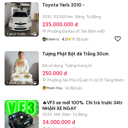
Toyota Yaris 2010 -
2010
113.000 km
Xăng
Tự động
235.000.000 đ
Phường Đa Kao
(
P. Tân Định
mới)
1 phút trước
9
4.0
19
đã bán
Bủberry
Tượng Phật Bột đá Trắng 30cm
Đã sử dụng
Tượng trang trí
250.000 đ
Phường Tân Phú (Quận 9 cũ)
(
P. Tăng Nhơn P
1 phút trước
2
P
14
đã bán
Pham Huy
🔥VF3 xe mới 100%. Chỉ trả trước 34tr
NHẬN XE NGAY
2025
Mới
Điện
Tự động
34.000.000 đ