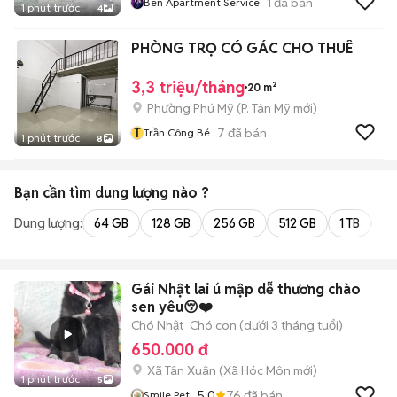
1
đã bán
Ben Apartment Service
1 phút trước
4
PHÒNG TRỌ CÓ GÁC CHO THUÊ
3,3 triệu/tháng
20 m²
Phường Phú Mỹ
(
P. Tân Mỹ
mới)
T
7
đã bán
Trần Công Bé
1 phút trước
8
Bạn cần tìm
dung lượng
nào ?
Dung lượng:
64 GB
128 GB
256 GB
512 GB
1 TB
2 
Gái Nhật lai ú mập dễ thương chào
sen yêu😚❤️
Chó Nhật
Chó con (dưới 3 tháng tuổi)
650.000 đ
Xã Tân Xuân
(
Xã Hóc Môn
mới)
1 phút trước
5
5.0
76
đã bán
Smile Pet