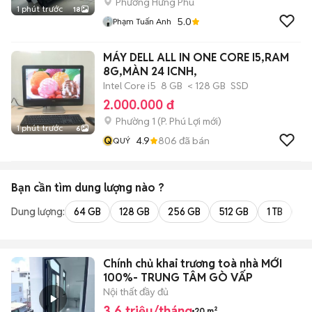
Phường Hưng Phú
1 phút trước
18
5.0
Phạm Tuấn Anh
MÁY DELL ALL IN ONE CORE I5,RAM
8G,MÀN 24 ICNH,
Intel Core i5
8 GB
< 128 GB
SSD
2.000.000 đ
Phường 1
(
P. Phú Lợi
mới)
1 phút trước
6
Q
4.9
806
đã bán
QUÝ
Bạn cần tìm
dung lượng
nào ?
Dung lượng:
64 GB
128 GB
256 GB
512 GB
1 TB
2 
Chính chủ khai trương toà nhà MỚI
100%- TRUNG TÂM GÒ VẤP
Nội thất đầy đủ
3,6 triệu/tháng
20 m²