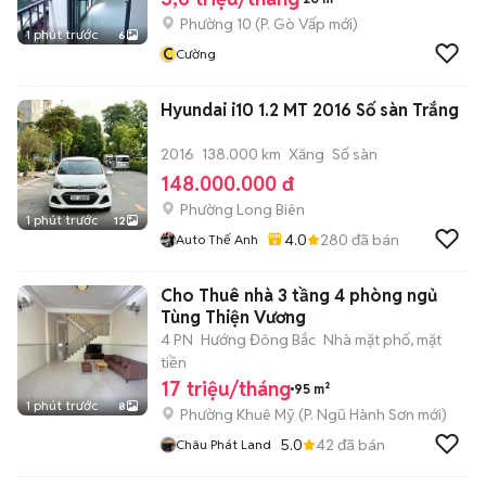
Phường 10
(
P. Gò Vấp
mới)
1 phút trước
6
C
Cường
Hyundai i10 1.2 MT 2016 Số sàn Trắng
2016
138.000 km
Xăng
Số sàn
148.000.000 đ
Phường Long Biên
1 phút trước
12
4.0
280
đã bán
Auto Thế Anh
Cho Thuê nhà 3 tầng 4 phòng ngủ
Tùng Thiện Vương
4 PN
Hướng Đông Bắc
Nhà mặt phố, mặt
tiền
17 triệu/tháng
95 m²
1 phút trước
8
Phường Khuê Mỹ
(
P. Ngũ Hành Sơn
mới)
5.0
42
đã bán
Châu Phát Land