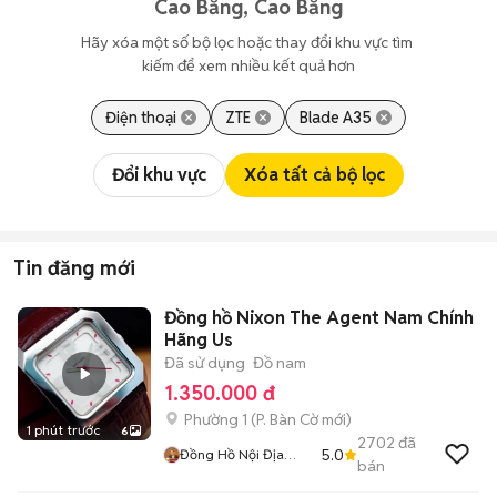
Cao Bằng, Cao Bằng
Hãy xóa một số bộ lọc hoặc thay đổi khu vực tìm 
kiếm để xem nhiều kết quả hơn
Điện thoại
ZTE
Blade A35
Đổi khu vực
Xóa tất cả bộ lọc
Tin đăng mới
Đồng hồ Nixon The Agent Nam Chính
Hãng Us
Đã sử dụng
Đồ nam
1.350.000 đ
Phường 1
(
P. Bàn Cờ
mới)
1 phút trước
6
2702
đã
5.0
Đồng Hồ Nội Địa
bán
Nhật