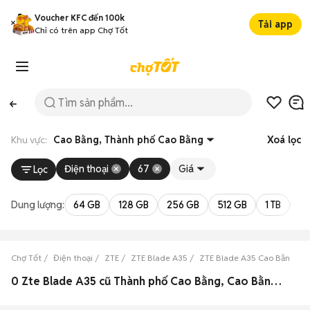
Voucher KFC đến 100k
Tải app
Chỉ có trên app Chợ Tốt
Khu vực:
Cao Bằng, Thành phố Cao Bằng
Xoá lọc
Điện thoại
67
Giá
Lọc
Dung lượng:
64 GB
128 GB
256 GB
512 GB
1 TB
2 
Chợ Tốt
Điện thoại
ZTE
ZTE Blade A35
ZTE Blade A35 Cao Bằng
0 Zte Blade A35 cũ Thành phố Cao Bằng, Cao Bằng đẹp