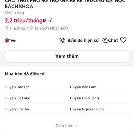
CHO THUÊ PHÒNG TRỌ GIÁ RẺ KẾ TRƯỜNG ĐẠI HỌC
BÁCH KHOA
Nhà trống
2,2 triệu/tháng
18 m²
Phường 7
(
P. Tân Sơn Nhất
mới)
Bấm để hiện số
Chat
Tiên
Xem thêm
Mua bán đồ điện tử
Huyện Bảo Lạc
Huyện Bảo Lâm
Huyện Hạ Lang
Huyện Hà Quảng
Huyện Hòa An
Huyện Nguyên Bình
Xem thêm