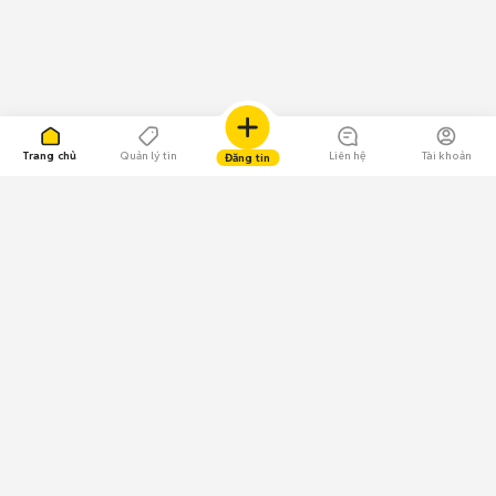
Trang chủ
Quản lý tin
Liên hệ
Tài khoản
Đăng tin
109.000 Bình chọn
Tải ứng dụng Chợ Tốt
Về Chợ Tốt
Quy chế sàn
Chính sách bảo mật
Giải quyết tranh chấp
CÔNG TY TNHH CHỢ TỐT - Người đại diện theo pháp luật: