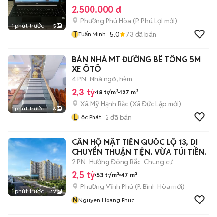
2.500.000 đ
Phường Phú Hòa
(
P. Phú Lợi
mới)
1 phút trước
5
T
5.0
73
đã bán
Tuấn Minh
BÁN NHÀ MT ĐƯỜNG BÊ TÔNG 5M
XE ÔTÔ
4 PN
Nhà ngõ, hẻm
2,3 tỷ
18 tr/m²
127 m²
Xã Mỹ Hạnh Bắc
(
Xã Đức Lập
mới)
1 phút trước
6
L
2
đã bán
Lộc Phát
CĂN HỘ MẶT TIỀN QUỐC LỘ 13, DI
CHUYỂN THUẬN TIỆN, VỪA TÚI TIỀN.
2 PN
Hướng Đông Bắc
Chung cư
2,5 tỷ
53 tr/m²
47 m²
Phường Vĩnh Phú
(
P. Bình Hòa
mới)
1 phút trước
12
N
Nguyen Hoang Phuc