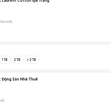
t Laurent Cotton lụa Trắng
 Mai
mới)
1 TB
2 TB
> 2 TB
t Động Sản Nhà Thuê
ới)