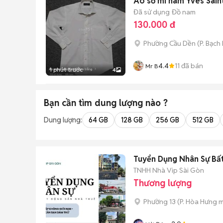
Áo sơ mi nam Yves Sain
Đã sử dụng
Đồ nam
130.000 đ
Phường Cầu Dền
(
P. Bạch
4.4
11
đã bán
Mr B
1 phút trước
4
Bạn cần tìm
dung lượng
nào ?
Dung lượng:
64 GB
128 GB
256 GB
512 GB
Tuyển Dụng Nhân Sự Bấ
TNHH Nhà Vip Sài Gòn
Thương lượng
Phường 13
(
P. Hòa Hưng
m