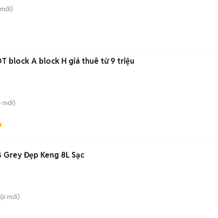
mới)
T block A block H giá thuê từ 9 triệu
è
mới)
 Grey Đẹp Keng 8L Sạc
ội
mới)