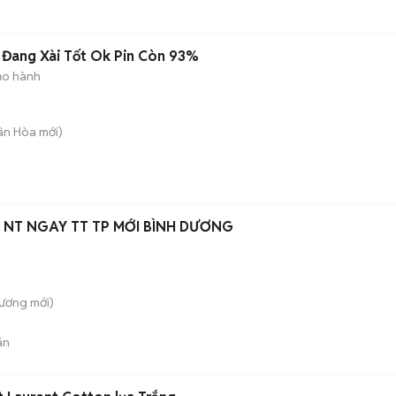
 Đang Xài Tốt Ok Pin Còn 93%
ảo hành
uân Hòa
mới)
Full NT NGAY TT TP MỚI BÌNH DƯƠNG
Dương
mới)
án