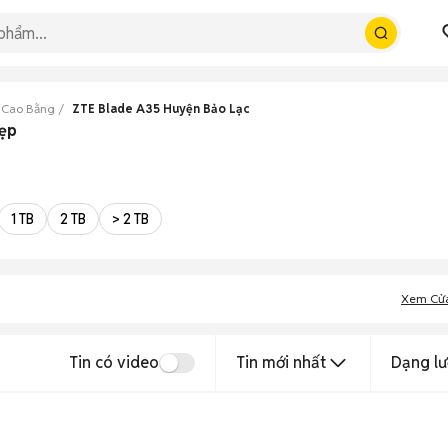
 Cao Bằng
ZTE Blade A35 Huyện Bảo Lạc
đẹp
1 TB
2 TB
> 2 TB
Xem Cử
Tin có video
Tin mới nhất
Dạng lư