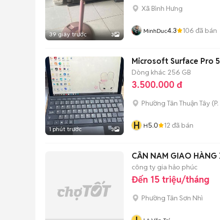
Xã Bình Hưng
4.3
106
đã bán
MinhDuc
39 giây trước
3
Microsoft Surface Pro 
Dòng khác
256 GB
3.500.000 đ
Phường Tân Thuận Tây
(
P.
H
5.0
12
đã bán
H
1 phút trước
3
CẦN NAM GIAO HÀNG 
công ty gia hảo phúc
Đến 15 triệu/tháng
Phường Tân Sơn Nhì