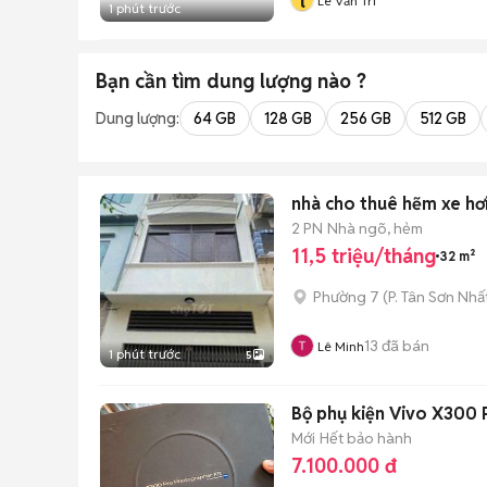
l
Lê Văn Trí
1 phút trước
Bạn cần tìm
dung lượng
nào ?
Dung lượng:
64 GB
128 GB
256 GB
512 GB
nhà cho thuê hẽm xe hơ
2 PN
Nhà ngõ, hẻm
11,5 triệu/tháng
32 m²
Phường 7
(
P. Tân Sơn Nhấ
13
đã bán
Lê Minh
1 phút trước
5
Bộ phụ kiện Vivo X300 
Mới
Hết bảo hành
7.100.000 đ