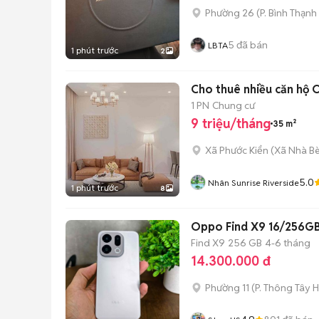
Phường 26
(
P. Bình Thạnh
5
đã bán
LBTA
1 phút trước
2
Cho thuê nhiều căn hộ O
1 PN
Chung cư
9 triệu/tháng
35 m²
Xã Phước Kiển
(
Xã Nhà B
5.0
Nhân Sunrise Riverside
1 phút trước
8
Oppo Find X9 16/256GB
Find X9
256 GB
4-6 tháng
14.300.000 đ
Phường 11
(
P. Thông Tây H