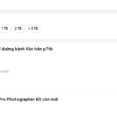
1 TB
2 TB
> 2 TB
i đường bành Văn trân p7tb
t
mới)
Pro Photographer Kit còn mới