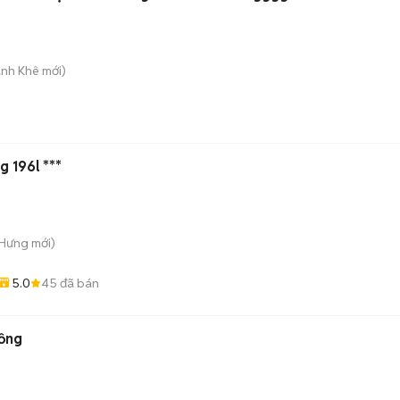
anh Khê
mới)
g 196l ***
 Hưng
mới)
5.0
45
đã bán
ồng