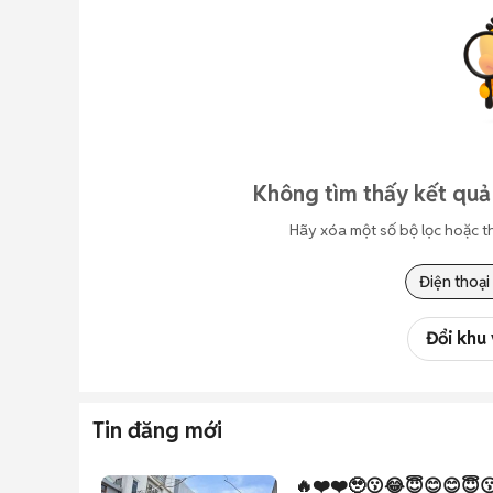
Không tìm thấy kết quả
Hãy xóa một số bộ lọc hoặc t
Điện thoại
Đổi khu
Tin đăng mới
🔥❤️❤️🥹😗😂😇😊😊😇