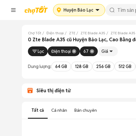
Huyện Bảo Lạc
Chợ Tốt
Điện thoại
ZTE
ZTE Blade A35
ZTE Blade A35
0 Zte Blade A35 cũ Huyện Bảo Lạc, Cao Bằng 
Lọc
Điện thoại
67
Giá
Dung lượng:
64 GB
128 GB
256 GB
512 GB
Siêu thị điện tử
Tất cả
Cá nhân
Bán chuyên