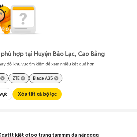
 phù hợp tại Huyện Bảo Lạc, Cao Bằng
hay đổi khu vực tìm kiếm để xem nhiều kết quả hơn
ZTE
Blade A35
 vực
Xóa tất cả bộ lọc
dattt kiệt otoo trung tammm da nângggg