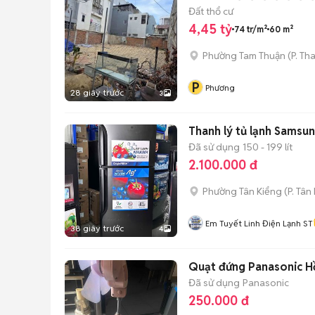
Đất thổ cư
4,45 tỷ
74 tr/m²
60 m²
Phường Tam Thuận
(
P. Th
P
Phương
28 giây trước
3
Thanh lý tủ lạnh Samsun
Đã sử dụng
150 - 199 lít
2.100.000 đ
Phường Tân Kiểng
(
P. Tân
Em Tuyết Linh Điện Lạnh ST
38 giây trước
4
Quạt đứng Panasonic H
Đã sử dụng
Panasonic
250.000 đ