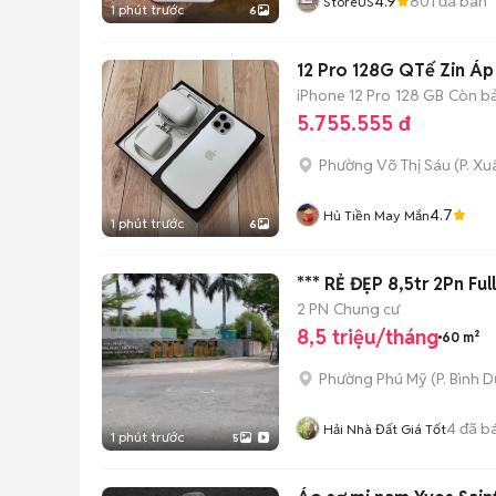
4.9
801
đã bán
StoreUS
1 phút trước
6
12 Pro 128G QTế Zin Áp
iPhone 12 Pro
128 GB
Còn b
5.755.555 đ
Phường Võ Thị Sáu
(
P. X
4.7
Hủ Tiền May Mắn
1 phút trước
6
*** RẺ ĐẸP 8,5tr 2Pn 
2 PN
Chung cư
8,5 triệu/tháng
60 m²
Phường Phú Mỹ
(
P. Bình 
4
đã b
Hải Nhà Đất Giá Tốt
1 phút trước
5