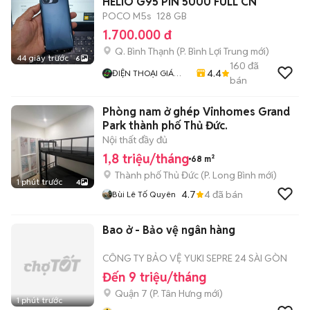
HELIO G95 PIN 5000 FULL CN
POCO M5s
128 GB
1.700.000 đ
Q. Bình Thạnh
(
P. Bình Lợi Trung
mới)
44 giây trước
6
160
đã
4.4
ĐIỆN THOẠI GIÁ
bán
TỐT
Phòng nam ở ghép Vinhomes Grand
Park thành phố Thủ Đức.
Nội thất đầy đủ
1,8 triệu/tháng
68 m²
Thành phố Thủ Đức
(
P. Long Bình
mới)
1 phút trước
4
4.7
4
đã bán
Bùi Lê Tố Quyên
Bao ở - Bảo vệ ngân hàng
CÔNG TY BẢO VỆ YUKI SEPRE 24 SÀI GÒN
Đến 9 triệu/tháng
Quận 7
(
P. Tân Hưng
mới)
1 phút trước