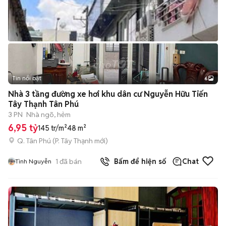
Tin nổi bật
6
+
2
Nhà 3 tầng đường xe hơi khu dân cư Nguyễn Hữu Tiến
Tây Thạnh Tân Phú
3 PN
Nhà ngõ, hẻm
6,95 tỷ
145 tr/m²
48 m²
Q. Tân Phú
(
P. Tây Thạnh
mới)
1
đã bán
Bấm để hiện số
Chat
Tình Nguyễn