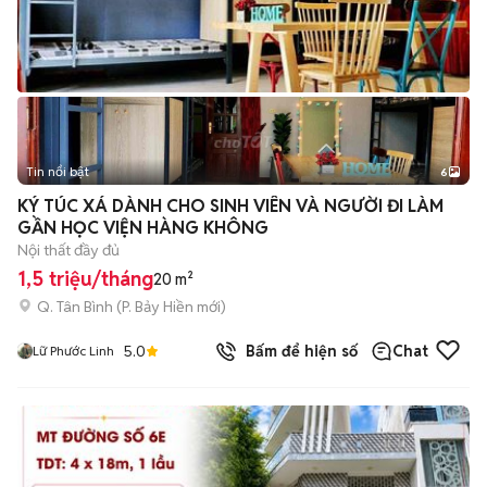
Tin nổi bật
6
+
2
KÝ TÚC XÁ DÀNH CHO SINH VIÊN VÀ NGƯỜI ĐI LÀM
GẦN HỌC VIỆN HÀNG KHÔNG
Nội thất đầy đủ
1,5 triệu/tháng
20 m²
Q. Tân Bình
(
P. Bảy Hiền
mới)
5.0
Bấm để hiện số
Chat
Lữ Phước Linh