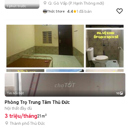
Q. Gò Vấp
(
P. Hạnh Thông
mới)
1 phút trước
4.4
1
đã bán
Thức Store
Tin nổi bật
10
+
2
Phòng Trọ Trung Tâm Thủ Đức
Nội thất đầy đủ
3 triệu/tháng
21 m²
Thành phố Thủ Đức