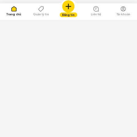
Trang chủ
Quản lý tin
Liên hệ
Tài khoản
Đăng tin
109.000 Bình chọn
Tải ứng dụng Chợ Tốt
Về Chợ Tốt
Quy chế sàn
Chính sách bảo mật
Giải quyết tranh chấp
CÔNG TY TNHH CHỢ TỐT - Người đại diện theo pháp luật:
Nguyễn Trọng Tấn; GPDKKD: 0312120782 do Sở KH & ĐT TP.HCM cấp ngày
11/01/2013;
GPMXH: 185/GP-BTTTT do Bộ Thông tin và Truyền thông
cấp ngày 09/07/2024 - Chịu trách nhiệm
nội dung: Trần Hoàng Ly.
Chính sách sử dụng