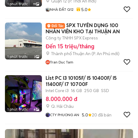
Quận 12
(
P. Thới An
mới)
1 phút trước
11
5.0
NHÀ ĐẤT Q12
SPX TUYỂN DỤNG 100
NHÂN VIÊN KHO TẠI THUẬN AN
Công ty TNHH SPX Express
Đến 15 triệu/tháng
Thành phố Thuận An
(
P. An Phú
mới)
1 phút trước
3
Tran Duc Tam
List PC I3 10105F/ I5 10400F/ I5
11400F/ I7 10700F
Intel Core i3
16 GB
250 GB
SSD
8.000.000 đ
Q. Hải Châu
1 phút trước
6
5.0
20
đã bán
CTY PHUONG AN