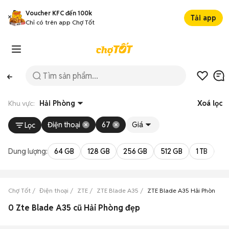
Voucher KFC đến 100k
Tải app
Chỉ có trên app Chợ Tốt
Khu vực:
Hải Phòng
Xoá lọc
Điện thoại
67
Giá
Lọc
Dung lượng:
64 GB
128 GB
256 GB
512 GB
1 TB
2 
Chợ Tốt
Điện thoại
ZTE
ZTE Blade A35
ZTE Blade A35 Hải Phòng
0 Zte Blade A35 cũ Hải Phòng đẹp