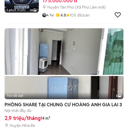
175.000.000 đ
Huyện Tân Phú
(
Xã Phú Lâm
mới)
1 phút trước
16
4.8
105
đã bán
A Tư
Tin nổi bật
5
PHÒNG SHARE TẠI CHUNG CƯ HOÀNG ANH GIA LAI 3
Nội thất đầy đủ
2,9 triệu/tháng
14 m²
Huyện Nhà Bè