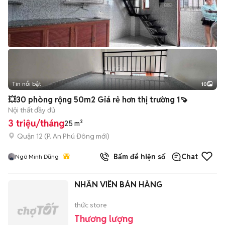
Tin nổi bật
10
+
2
💥30 phòng rộng 50m2 Giá rẻ hơn thị trường 1🍠
Nội thất đầy đủ
3 triệu/tháng
25 m²
Quận 12
(
P. An Phú Đông
mới)
Bấm để hiện số
Chat
Ngô Minh Dũng
NHÂN VIÊN BÁN HÀNG
thức store
Thương lượng