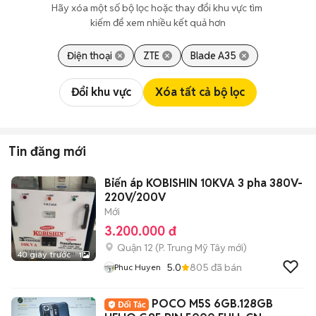
Hãy xóa một số bộ lọc hoặc thay đổi khu vực tìm 
kiếm để xem nhiều kết quả hơn
Điện thoại
ZTE
Blade A35
Đổi khu vực
Xóa tất cả bộ lọc
Tin đăng mới
Biến áp KOBISHIN 10KVA 3 pha 380V-
220V/200V
Mới
3.200.000 đ
Quận 12
(
P. Trung Mỹ Tây
mới)
40 giây trước
1
5.0
805
đã bán
Phuc Huyen
POCO M5S 6GB.128GB