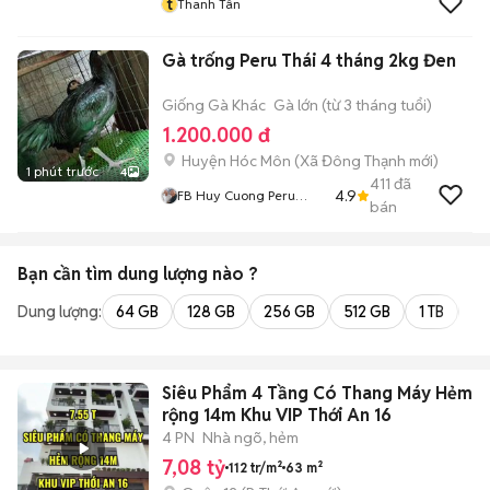
t
Thanh Tân
Gà trống Peru Thái 4 tháng 2kg Đen
Giống Gà Khác
Gà lớn (từ 3 tháng tuổi)
1.200.000 đ
Huyện Hóc Môn
(
Xã Đông Thạnh
mới)
1 phút trước
4
411
đã
4.9
FB Huy Cuong Peru
bán
Gallos
Bạn cần tìm
dung lượng
nào ?
Dung lượng:
64 GB
128 GB
256 GB
512 GB
1 TB
2 
Siêu Phẩm 4 Tầng Có Thang Máy Hẻm
rộng 14m Khu VIP Thới An 16
4 PN
Nhà ngõ, hẻm
7,08 tỷ
112 tr/m²
63 m²