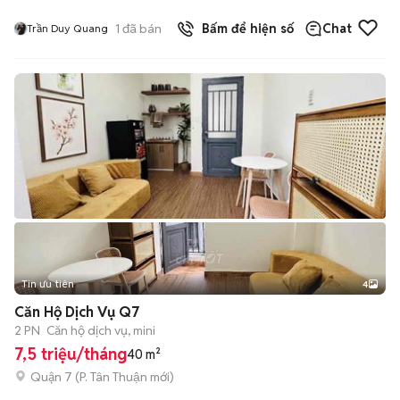
1
đã bán
Bấm để hiện số
Chat
Trần Duy Quang
Tin ưu tiên
4
Căn Hộ Dịch Vụ Q7
2 PN
Căn hộ dịch vụ, mini
7,5 triệu/tháng
40 m²
Quận 7
(
P. Tân Thuận
mới)