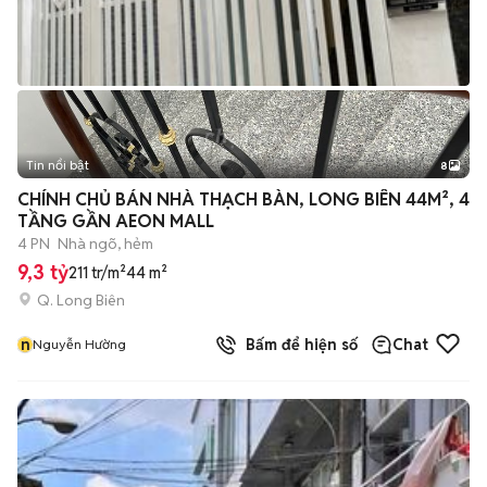
Tin nổi bật
8
+
2
CHÍNH CHỦ BÁN NHÀ THẠCH BÀN, LONG BIÊN 44M², 4
TẦNG GẦN AEON MALL
4 PN
Nhà ngõ, hẻm
9,3 tỷ
211 tr/m²
44 m²
Q. Long Biên
n
Bấm để hiện số
Chat
Nguyễn Hường