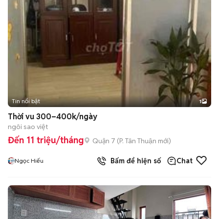
Tin nổi bật
1
Thời vu 300–400k/ngày
ngôi sao việt
Đến 11 triệu/tháng
Quận 7
(
P. Tân Thuận
mới)
Bấm để hiện số
Chat
Ngọc Hiếu