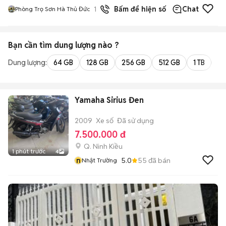
1
đã bán
Bấm để hiện số
Chat
Phòng Trọ Sơn Hà Thủ Đức
Bạn cần tìm
dung lượng
nào ?
Dung lượng:
64 GB
128 GB
256 GB
512 GB
1 TB
2 
Yamaha Sirius Đen
2009
Xe số
Đã sử dụng
7.500.000 đ
Q. Ninh Kiều
1 phút trước
4
n
5.0
55
đã bán
Nhật Trường