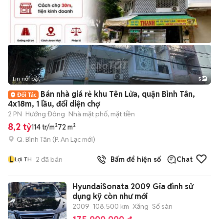
Tin nổi bật
5
Bán nhà giá rẻ khu Tên Lửa, quận Bình Tân,
4x18m, 1 lầu, đối diện chợ
2 PN
Hướng Đông
Nhà mặt phố, mặt tiền
8,2 tỷ
114 tr/m²
72 m²
Q. Bình Tân
(
P. An Lạc
mới)
L
2
đã bán
Bấm để hiện số
Chat
Lợi TH
HyundaiSonata 2009 Gia đình sử
dụng kỹ còn như mới
2009
108.500 km
Xăng
Số sàn