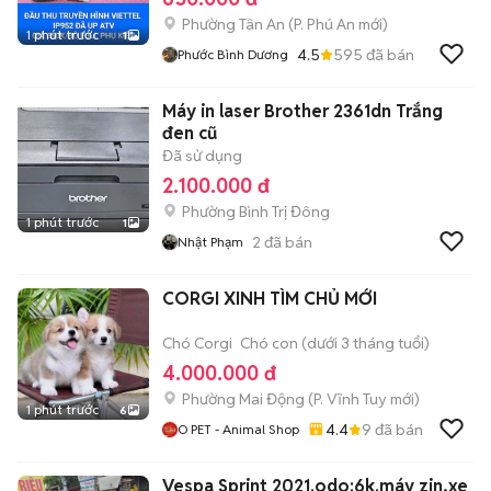
Phường Tân An
(
P. Phú An
mới)
1 phút trước
1
4.5
595
đã bán
Phước Bình Dương
Máy in laser Brother 2361dn Trắng
đen cũ
Đã sử dụng
2.100.000 đ
Phường Bình Trị Đông
1 phút trước
1
2
đã bán
Nhật Phạm
CORGI XINH TÌM CHỦ MỚI
Chó Corgi
Chó con (dưới 3 tháng tuổi)
4.000.000 đ
Phường Mai Động
(
P. Vĩnh Tuy
mới)
1 phút trước
6
4.4
9
đã bán
O PET - Animal Shop
Vespa Sprint 2021.odo:6k.máy zin,xe