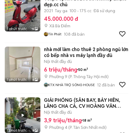
đẹp.cc chủ
2021
Tay ga
100 - 175 cc
Đã sử dụng
45.000.000 đ
Xã Bà Điểm
1 phút trước
15
108
đã bán
Tín Phát
nhà mới làm cho thuê 2 phòng ngủ lớn
có bếp nhà vs máy lạnh đầy đủ
Nội thất đầy đủ
6 triệu/tháng
50 m²
Phường 9
(
P. Thông Tây Hội
mới)
1 phút trước
6
12
đã bán
KTX NHÀ TRỌ SÓNG HOUSE
GIẢI PHÓNG (SÂN BAY, BẢY HIỀN,
LĂNG CHA CẢ, CV HOÀNG VĂN
THỤ)
Nội thất đầy đủ
3,9 triệu/tháng
18 m²
Phường 4
(
P. Tân Sơn Nhất
mới)
1 phút trước
6