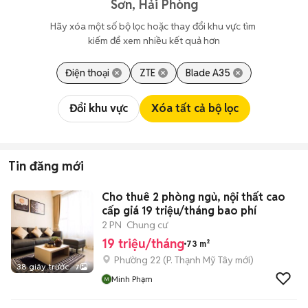
Sơn, Hải Phòng
Hãy xóa một số bộ lọc hoặc thay đổi khu vực tìm 
kiếm để xem nhiều kết quả hơn
Điện thoại
ZTE
Blade A35
Đổi khu vực
Xóa tất cả bộ lọc
Tin đăng mới
Cho thuê 2 phòng ngủ, nội thất cao
cấp giá 19 triệu/tháng bao phí
2 PN
Chung cư
19 triệu/tháng
73 m²
Phường 22
(
P. Thạnh Mỹ Tây
mới)
38 giây trước
7
Minh Phạm