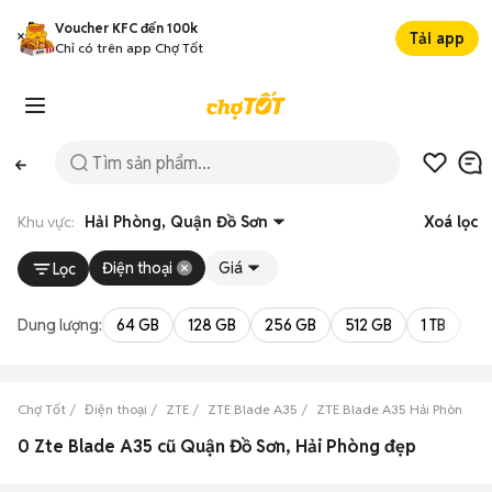
Voucher KFC đến 100k
Tải app
Chỉ có trên app Chợ Tốt
Khu vực:
Hải Phòng, Quận Đồ Sơn
Xoá lọc
Điện thoại
Giá
Lọc
Dung lượng:
64 GB
128 GB
256 GB
512 GB
1 TB
2 
Chợ Tốt
Điện thoại
ZTE
ZTE Blade A35
ZTE Blade A35 Hải Phòng
0 Zte Blade A35 cũ Quận Đồ Sơn, Hải Phòng đẹp