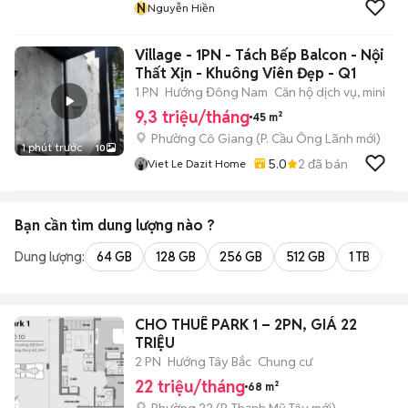
N
Nguyễn Hiền
Village - 1PN - Tách Bếp Balcon - Nội
Thất Xịn - Khuông Viên Đẹp - Q1
1 PN
Hướng Đông Nam
Căn hộ dịch vụ, mini
9,3 triệu/tháng
45 m²
Phường Cô Giang
(
P. Cầu Ông Lãnh
mới)
1 phút trước
10
5.0
2
đã bán
Viet Le Dazit Home
Bạn cần tìm
dung lượng
nào ?
Dung lượng:
64 GB
128 GB
256 GB
512 GB
1 TB
2 
CHO THUÊ PARK 1 – 2PN, GIÁ 22
TRIỆU
2 PN
Hướng Tây Bắc
Chung cư
22 triệu/tháng
68 m²