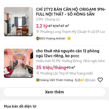
CHỈ 2TY2 BÁN CĂN HỘ ORIGAMI 1PN+ 4
FULL NỘI THẤT - SỔ HỒNG SẴN
2 PN
Chung cư
2,2 tỷ
47 tr/m²
47 m²
Phường Long Thạnh Mỹ (Quận 9 cũ)
(
P. Long
1 phút trước
7
BĐS Hoàng Anh161
cho thuê nhà nguyên căn 12 phòng
ngủ 12wc riêng, ko pccc
nhiều hơn 10 PN
Hướng Đông
Nhà ngõ, hẻm
35 triệu/tháng
90 m²
Phường Lộc Thọ
(
P. Nha Trang
mới)
1 phút trước
12
H
5.0
1
đã bán
Hoàng Việt Thiên Vương
Xem thêm
Mua bán đồ điện tử