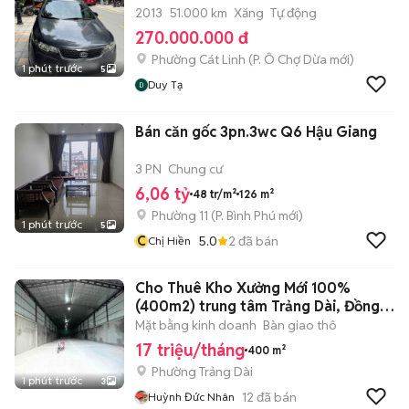
2013
51.000 km
Xăng
Tự động
270.000.000 đ
Phường Cát Linh
(
P. Ô Chợ Dừa
mới)
1 phút trước
5
Duy Tạ
Bán căn gốc 3pn.3wc Q6 Hậu Giang
3 PN
Chung cư
6,06 tỷ
48 tr/m²
126 m²
Phường 11
(
P. Bình Phú
mới)
1 phút trước
5
C
5.0
2
đã bán
Chị Hiền
Cho Thuê Kho Xưởng Mới 100%
(400m2) trung tâm Trảng Dài, Đồng
Nai
Mặt bằng kinh doanh
Bàn giao thô
17 triệu/tháng
400 m²
Phường Trảng Dài
1 phút trước
3
12
đã bán
Huỳnh Đức Nhân