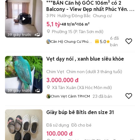
***BÁN Căn hộ GÓC 106m² có 2
Balcony - View Đẹp nhất Phúc Yên. 📕
SHR.
3 PN
Hướng Đông Bắc
Chung cư
5,1 tỷ
48 tr/m²
106 m²
Phường 15
(
P. Tân Sơn
mới)
39 giây trước
4
6
đã
5.0
Căn Hộ Chung Cư Phúc
bán
Yên, Q. Tân Bình.
Vẹt dạy nói , xanh blue siêu khỏe
Chim Vẹt
Chim non (dưới 3 tháng tuổi)
3.000.000 đ
Xã Tân Xuân
(
Xã Hóc Môn
mới)
39 giây trước
1
23
đã bán
Chim Vẹt Cảnh TPHCM
Giày búp bê Bitis đen size 31
Đã sử dụng
Đồ cho bé
100.000 đ