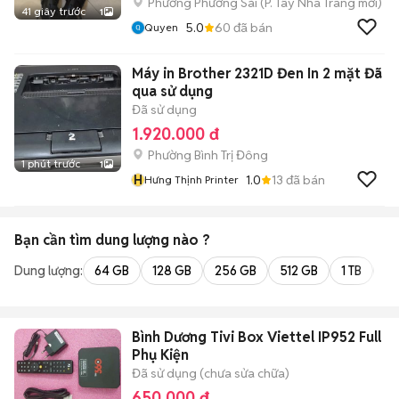
Phường Phương Sài
(
P. Tây Nha Trang
mới)
41 giây trước
1
5.0
60
đã bán
Quyen
Máy in Brother 2321D Đen In 2 mặt Đã
qua sử dụng
Đã sử dụng
1.920.000 đ
Phường Bình Trị Đông
1 phút trước
1
H
1.0
13
đã bán
Hưng Thịnh Printer
Bạn cần tìm
dung lượng
nào ?
Dung lượng:
64 GB
128 GB
256 GB
512 GB
1 TB
2 
Bình Dương Tivi Box Viettel IP952 Full
Phụ Kiện
Đã sử dụng (chưa sửa chữa)
650.000 đ