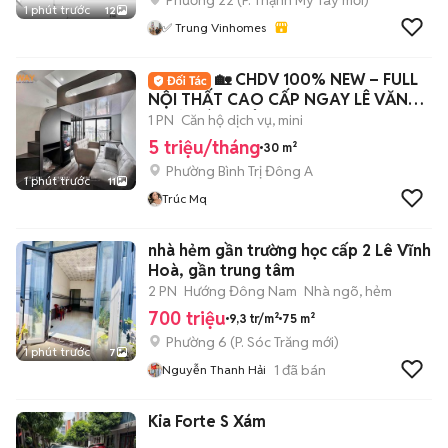
Phường 22
(
P. Thạnh Mỹ Tây
mới)
1 phút trước
12
✅ Trung Vinhomes
🏡 CHDV 100% NEW – FULL
NỘI THẤT CAO CẤP NGAY LÊ VĂN
QUỚI, BÌNH TÂN ✨
1 PN
Căn hộ dịch vụ, mini
5 triệu/tháng
30 m²
Phường Bình Trị Đông A
1 phút trước
11
Trúc Mq
nhà hẻm gần trường học cấp 2 Lê Vĩnh
Hoà, gần trung tâm
2 PN
Hướng Đông Nam
Nhà ngõ, hẻm
700 triệu
9,3 tr/m²
75 m²
Phường 6
(
P. Sóc Trăng
mới)
1 phút trước
7
1
đã bán
Nguyễn Thanh Hải
Kia Forte S Xám