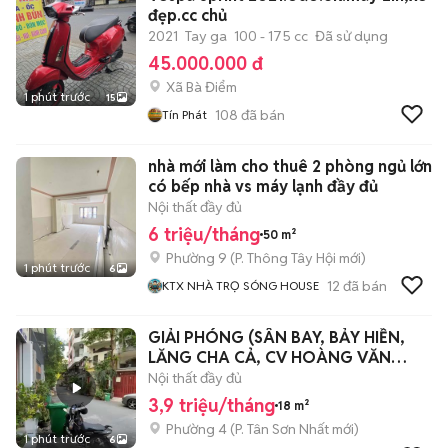
đẹp.cc chủ
2021
Tay ga
100 - 175 cc
Đã sử dụng
45.000.000 đ
Xã Bà Điểm
1 phút trước
15
108
đã bán
Tín Phát
nhà mới làm cho thuê 2 phòng ngủ lớn
có bếp nhà vs máy lạnh đầy đủ
Nội thất đầy đủ
6 triệu/tháng
50 m²
Phường 9
(
P. Thông Tây Hội
mới)
1 phút trước
6
12
đã bán
KTX NHÀ TRỌ SÓNG HOUSE
GIẢI PHÓNG (SÂN BAY, BẢY HIỀN,
LĂNG CHA CẢ, CV HOÀNG VĂN
THỤ)
Nội thất đầy đủ
3,9 triệu/tháng
18 m²
Phường 4
(
P. Tân Sơn Nhất
mới)
1 phút trước
6