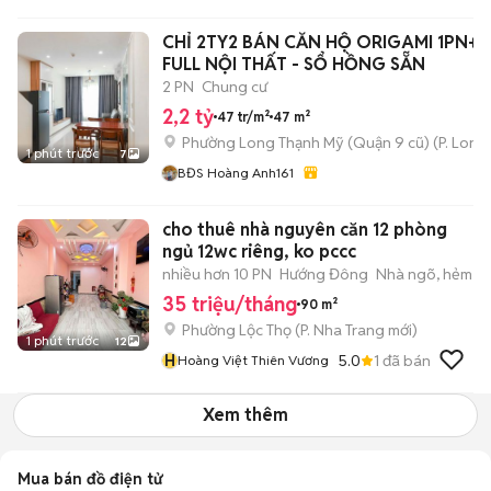
CHỈ 2TY2 BÁN CĂN HỘ ORIGAMI 1PN+ 4
FULL NỘI THẤT - SỔ HỒNG SẴN
2 PN
Chung cư
2,2 tỷ
47 tr/m²
47 m²
Phường Long Thạnh Mỹ (Quận 9 cũ)
(
P. Long
1 phút trước
7
BĐS Hoàng Anh161
cho thuê nhà nguyên căn 12 phòng
ngủ 12wc riêng, ko pccc
nhiều hơn 10 PN
Hướng Đông
Nhà ngõ, hẻm
35 triệu/tháng
90 m²
Phường Lộc Thọ
(
P. Nha Trang
mới)
1 phút trước
12
H
5.0
1
đã bán
Hoàng Việt Thiên Vương
Xem thêm
Mua bán đồ điện tử