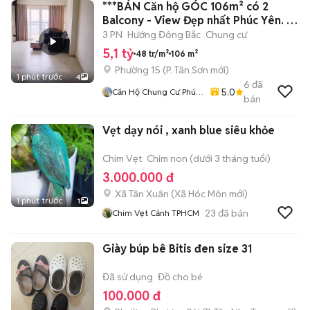
***BÁN Căn hộ GÓC 106m² có 2
Balcony - View Đẹp nhất Phúc Yên. 📕
SHR.
3 PN
Hướng Đông Bắc
Chung cư
5,1 tỷ
48 tr/m²
106 m²
Phường 15
(
P. Tân Sơn
mới)
1 phút trước
4
6
đã
5.0
Căn Hộ Chung Cư Phúc
bán
Yên, Q. Tân Bình.
Vẹt dạy nói , xanh blue siêu khỏe
Chim Vẹt
Chim non (dưới 3 tháng tuổi)
3.000.000 đ
Xã Tân Xuân
(
Xã Hóc Môn
mới)
1 phút trước
1
23
đã bán
Chim Vẹt Cảnh TPHCM
Giày búp bê Bitis đen size 31
Đã sử dụng
Đồ cho bé
100.000 đ