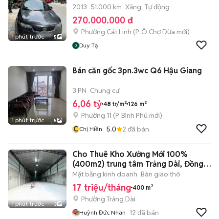
2013
51.000 km
Xăng
Tự động
270.000.000 đ
Phường Cát Linh
(
P. Ô Chợ Dừa
mới)
1 phút trước
5
Duy Tạ
Bán căn gốc 3pn.3wc Q6 Hậu Giang
3 PN
Chung cư
6,06 tỷ
48 tr/m²
126 m²
Phường 11
(
P. Bình Phú
mới)
1 phút trước
5
C
5.0
2
đã bán
Chị Hiền
Cho Thuê Kho Xưởng Mới 100%
(400m2) trung tâm Trảng Dài, Đồng
Nai
Mặt bằng kinh doanh
Bàn giao thô
17 triệu/tháng
400 m²
Phường Trảng Dài
1 phút trước
3
12
đã bán
Huỳnh Đức Nhân