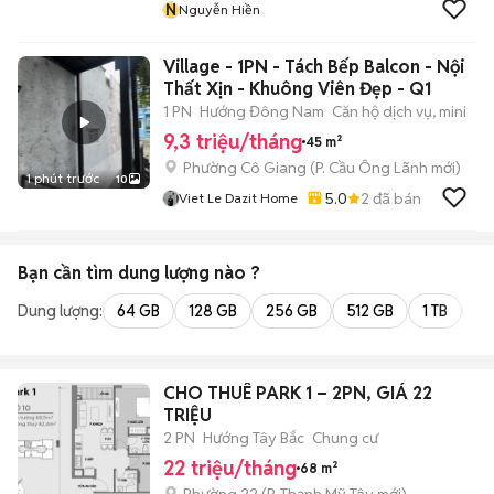
N
Nguyễn Hiền
Village - 1PN - Tách Bếp Balcon - Nội
Thất Xịn - Khuông Viên Đẹp - Q1
1 PN
Hướng Đông Nam
Căn hộ dịch vụ, mini
9,3 triệu/tháng
45 m²
Phường Cô Giang
(
P. Cầu Ông Lãnh
mới)
1 phút trước
10
5.0
2
đã bán
Viet Le Dazit Home
Bạn cần tìm
dung lượng
nào ?
Dung lượng:
64 GB
128 GB
256 GB
512 GB
1 TB
2 
CHO THUÊ PARK 1 – 2PN, GIÁ 22
TRIỆU
2 PN
Hướng Tây Bắc
Chung cư
22 triệu/tháng
68 m²