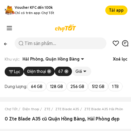
Voucher KFC đến 100k
Tải app
Chỉ có trên app Chợ Tốt
Khu vực:
Hải Phòng, Quận Hồng Bàng
Xoá lọc
Điện thoại
67
Giá
Lọc
Dung lượng:
64 GB
128 GB
256 GB
512 GB
1 TB
2 
Chợ Tốt
Điện thoại
ZTE
ZTE Blade A35
ZTE Blade A35 Hải Phòng
0 Zte Blade A35 cũ Quận Hồng Bàng, Hải Phòng đẹp