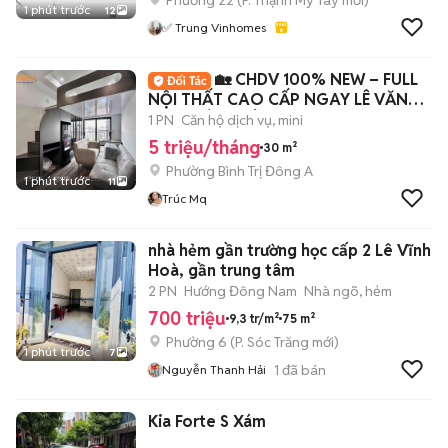
Phường 22
(
P. Thạnh Mỹ Tây
mới)
1 phút trước
12
✅ Trung Vinhomes
🏡 CHDV 100% NEW – FULL
NỘI THẤT CAO CẤP NGAY LÊ VĂN
QUỚI, BÌNH TÂN ✨
1 PN
Căn hộ dịch vụ, mini
5 triệu/tháng
30 m²
Phường Bình Trị Đông A
1 phút trước
11
Trúc Mq
nhà hẻm gần trường học cấp 2 Lê Vĩnh
Hoà, gần trung tâm
2 PN
Hướng Đông Nam
Nhà ngõ, hẻm
700 triệu
9,3 tr/m²
75 m²
Phường 6
(
P. Sóc Trăng
mới)
1 phút trước
7
1
đã bán
Nguyễn Thanh Hải
Kia Forte S Xám