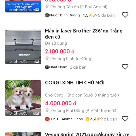
Phường Tân An
(
P. Phú An
mới)
1 phút trước
1
4.5
595
đã bán
Phước Bình Dương
Máy in laser Brother 2361dn Trắng
đen cũ
Đã sử dụng
2.100.000 đ
Phường Bình Trị Đông
1 phút trước
1
2
đã bán
Nhật Phạm
CORGI XINH TÌM CHỦ MỚI
Chó Corgi
Chó con (dưới 3 tháng tuổi)
4.000.000 đ
Phường Mai Động
(
P. Vĩnh Tuy
mới)
1 phút trước
6
4.4
9
đã bán
O PET - Animal Shop
Vespa Sprint 2021.odo:6k.máy zin,xe