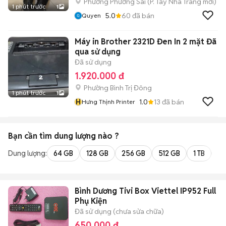
Phường Phương Sài
(
P. Tây Nha Trang
mới)
1 phút trước
1
5.0
60
đã bán
Quyen
Máy in Brother 2321D Đen In 2 mặt Đã
qua sử dụng
Đã sử dụng
1.920.000 đ
Phường Bình Trị Đông
1 phút trước
1
H
1.0
13
đã bán
Hưng Thịnh Printer
Bạn cần tìm
dung lượng
nào ?
Dung lượng:
64 GB
128 GB
256 GB
512 GB
1 TB
2 
Bình Dương Tivi Box Viettel IP952 Full
Phụ Kiện
Đã sử dụng (chưa sửa chữa)
650.000 đ