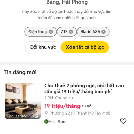
Bàng, Hải Phòng
Hãy xóa một số bộ lọc hoặc thay đổi khu vực tìm 
kiếm để xem nhiều kết quả hơn
Điện thoại
ZTE
Blade A35
Đổi khu vực
Xóa tất cả bộ lọc
Tin đăng mới
Cho thuê 2 phòng ngủ, nội thất cao
cấp giá 19 triệu/tháng bao phí
2 PN
Chung cư
19 triệu/tháng
73 m²
Phường 22
(
P. Thạnh Mỹ Tây
mới)
1 phút trước
7
Minh Phạm