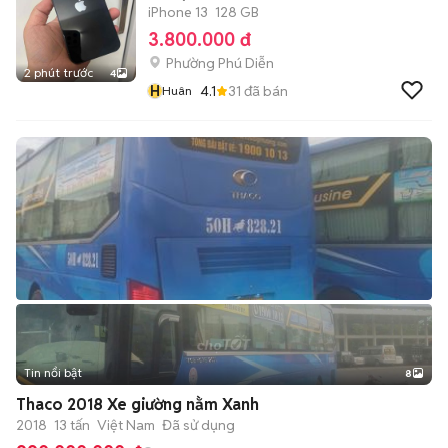
iPhone 13
128 GB
3.800.000 đ
Phường Phú Diễn
2 phút trước
4
H
4.1
31
đã bán
Huân
Tin nổi bật
8
+
2
Thaco 2018 Xe giường nằm Xanh
2018
13 tấn
Việt Nam
Đã sử dụng