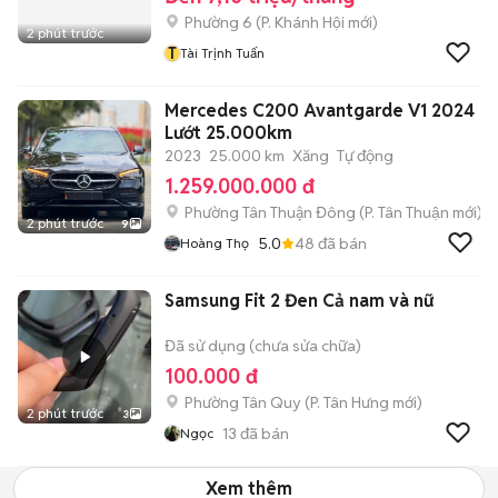
Phường 6
(
P. Khánh Hội
mới)
2 phút trước
T
Tài Trịnh Tuấn
Mercedes C200 Avantgarde V1 2024
Lướt 25.000km
2023
25.000 km
Xăng
Tự động
1.259.000.000 đ
Phường Tân Thuận Đông
(
P. Tân Thuận
mới)
2 phút trước
9
5.0
48
đã bán
Hoàng Thọ
Samsung Fit 2 Đen Cả nam và nữ
Đã sử dụng (chưa sửa chữa)
100.000 đ
Phường Tân Quy
(
P. Tân Hưng
mới)
2 phút trước
3
13
đã bán
Ngọc
Xem thêm