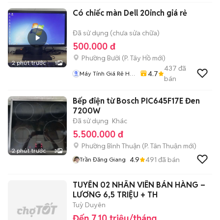
Có chiếc màn Dell 20inch giá rẻ
Đã sử dụng (chưa sửa chữa)
500.000 đ
Phường Bưởi
(
P. Tây Hồ
mới)
2 phút trước
1
437
đã
4.7
Máy Tính Giá Rẻ Hà
bán
Nôi
Bếp điện từ Bosch PIC645F17E Đen
7200W
Đã sử dụng
Khác
5.500.000 đ
Phường Bình Thuận
(
P. Tân Thuận
mới)
2 phút trước
3
4.9
491
đã bán
Trần Đăng Giang
TUYỂN 02 NHÂN VIÊN BÁN HÀNG –
LƯƠNG 6,5 TRIỆU + TH
Tuỳ Duyên
Đến 7,10 triệu/tháng