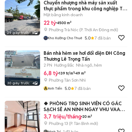
Chuyển nhượng nhà máy sản xuất
thực phẩm trong khu công nghiệp Trà
Nóc
Mặt bằng kinh doanh
22 tỷ
4500 m²
Phường Trà Nóc
(
P. Thới An Đông
mới)
29 giây trước
2
5.0
7
đã bán
Kho Xưởng Cho Thuê
Bán nhà hẻm xe hơi đối diện ĐH Công
Thương Lê Trọng Tấn
2 PN
Hướng Bắc
Nhà ngõ, hẻm
6,8 tỷ
139 tr/m²
49 m²
Phường Tân Sơn Nhì
30 giây trước
4
A
5.0
7
đã bán
Anh Tiến
🍀 PHÒNG TRỌ SINH VIÊN CÓ GÁC
SẠCH SẼ AN NINH NGAY VHU VAA
CD Y PNT
3,7 triệu/tháng
20 m²
Phường 13
(
P. Tân Bình
mới)
1
đã bán
Minh Trí