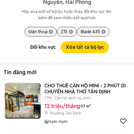
Nguyên, Hải Phòng
Hãy xóa một số bộ lọc hoặc thay đổi khu vực tìm 
kiếm để xem nhiều kết quả hơn
Điện thoại
ZTE
Blade A35
Đổi khu vực
Xóa tất cả bộ lọc
Tin đăng mới
CHO THUÊ CĂN HỘ MINI - 2 PHÚT DI
CHUYỂN NHÀ THỜ TÂN ĐỊNH
1 PN
Căn hộ dịch vụ, mini
12 triệu/tháng
27 m²
Phường Tân Định
28 giây trước
7
Ngân Ngân