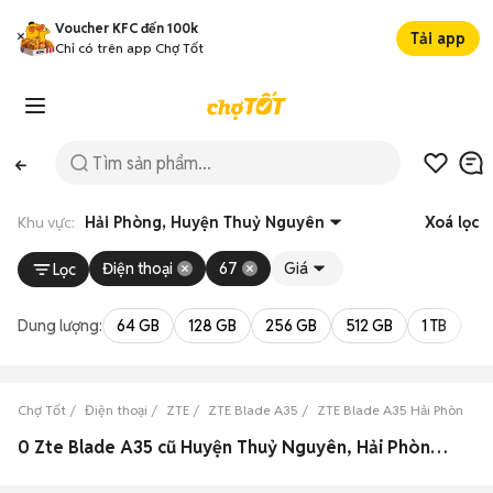
Voucher KFC đến 100k
Tải app
Chỉ có trên app Chợ Tốt
Khu vực:
Hải Phòng, Huyện Thuỷ Nguyên
Xoá lọc
Điện thoại
67
Giá
Lọc
Dung lượng:
64 GB
128 GB
256 GB
512 GB
1 TB
2 
Chợ Tốt
Điện thoại
ZTE
ZTE Blade A35
ZTE Blade A35 Hải Phòng
0 Zte Blade A35 cũ Huyện Thuỷ Nguyên, Hải Phòng đẹp