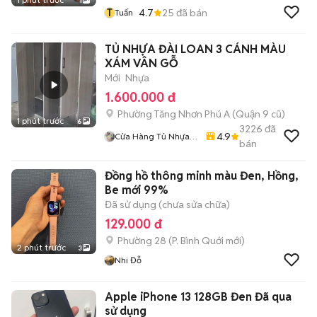
1
T
4.7
25
đã bán
Tuấn
TỦ NHỰA ĐÀI LOAN 3 CÁNH MÀU
XÁM VÂN GỖ
Mới
Nhựa
1.600.000 đ
Phường Tăng Nhơn Phú A (Quận 9 cũ)
1 phút trước
6
3226
đã
4.9
Cửa Hàng Tủ Nhựa
bán
Đài Loan Hoàng
Quân
Đồng hồ thông minh màu Đen, Hồng,
Be mới 99%
Đã sử dụng (chưa sửa chữa)
129.000 đ
Phường 28
(
P. Bình Quới
mới)
2 phút trước
3
Nhi Đỗ
Apple iPhone 13 128GB Đen Đã qua
sử dụng