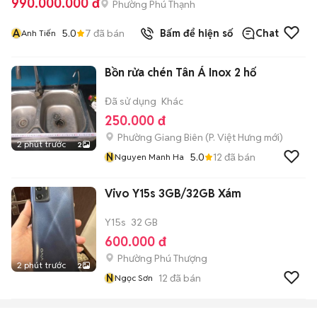
990.000.000 đ
Phường Phú Thạnh
A
5.0
7
đã bán
Bấm để hiện số
Chat
Anh Tiến
Bồn rửa chén Tân Á Inox 2 hố
Đã sử dụng
Khác
250.000 đ
Phường Giang Biên
(
P. Việt Hưng
mới)
2 phút trước
2
N
5.0
12
đã bán
Nguyen Manh Ha
Vivo Y15s 3GB/32GB Xám
Y15s
32 GB
600.000 đ
Phường Phú Thượng
2 phút trước
2
N
12
đã bán
Ngọc Sơn