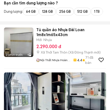
Bạn cần tìm
dung lượng
nào ?
Dung lượng:
64 GB
128 GB
256 GB
512 GB
1 TB
2 
Tủ quần áo Nhựa Đài Loan
1m8x1m65x43cm
Mới
Nhựa
2.290.000 đ
Xã Thới Tam Thôn
(
Xã Đông Thạnh
mới)
2 phút trước
1
71
đã
4.4
Nội Thất Nhựa Hoàng
bán
Quân