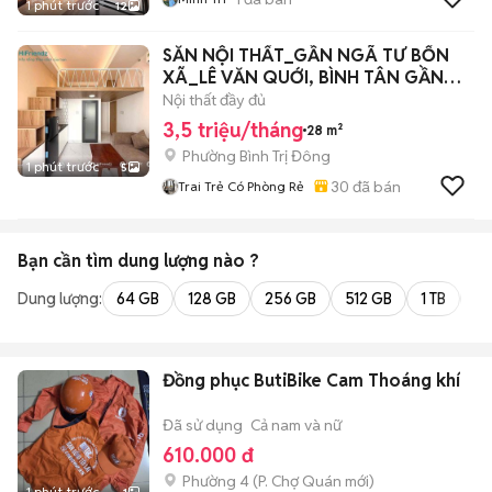
1 phút trước
12
SẴN NỘI THẤT_GẦN NGÃ TƯ BỐN
XÃ_LÊ VĂN QUỚI, BÌNH TÂN GẦN
ĐẠI HỌC VHU
Nội thất đầy đủ
3,5 triệu/tháng
28 m²
Phường Bình Trị Đông
1 phút trước
5
30
đã bán
Trai Trẻ Có Phòng Rẻ
Bạn cần tìm
dung lượng
nào ?
Dung lượng:
64 GB
128 GB
256 GB
512 GB
1 TB
2 
Đồng phục ButiBike Cam Thoáng khí
Đã sử dụng
Cả nam và nữ
610.000 đ
Phường 4
(
P. Chợ Quán
mới)
1 phút trước