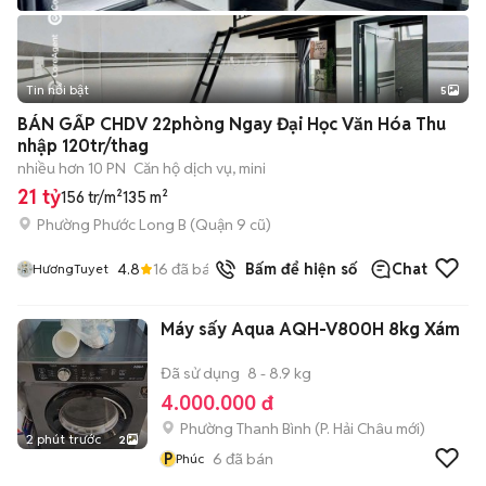
Tin nổi bật
5
BÁN GẤP CHDV 22phòng Ngay Đại Học Văn Hóa Thu
nhập 120tr/thag
nhiều hơn 10 PN
Căn hộ dịch vụ, mini
21 tỷ
156 tr/m²
135 m²
Phường Phước Long B (Quận 9 cũ)
4.8
16
đã bán
Bấm để hiện số
Chat
HươngTuyet
Máy sấy Aqua AQH-V800H 8kg Xám
Đã sử dụng
8 - 8.9 kg
4.000.000 đ
Phường Thanh Bình
(
P. Hải Châu
mới)
2 phút trước
2
P
6
đã bán
Phúc