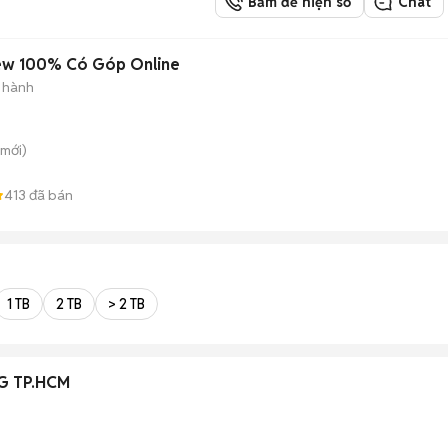
Bấm để hiện số
Chat
ew 100% Có Góp Online
 hành
mới)
413
đã bán
1 TB
2 TB
> 2 TB
 TP.HCM