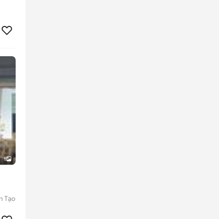
1
n Tạo