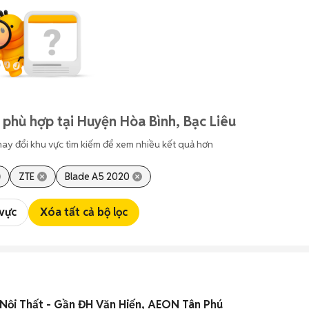
 phù hợp tại Huyện Hòa Bình, Bạc Liêu
hay đổi khu vực tìm kiếm để xem nhiều kết quả hơn
ZTE
Blade A5 2020
 vực
Xóa tất cả bộ lọc
 Nội Thất - Gần ĐH Văn Hiến, AEON Tân Phú