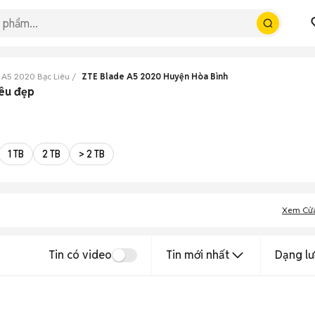
 A5 2020 Bạc Liêu
ZTE Blade A5 2020 Huyện Hòa Bình
iêu đẹp
1 TB
2 TB
> 2 TB
Xem Cử
Tin có video
Tin mới nhất
Dạng lư