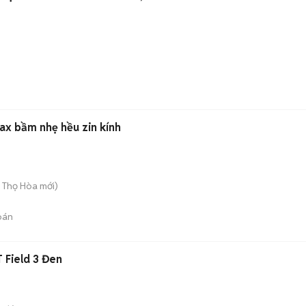
ax bầm nhẹ hều zin kính
ú Thọ Hòa
mới)
bán
 Field 3 Đen