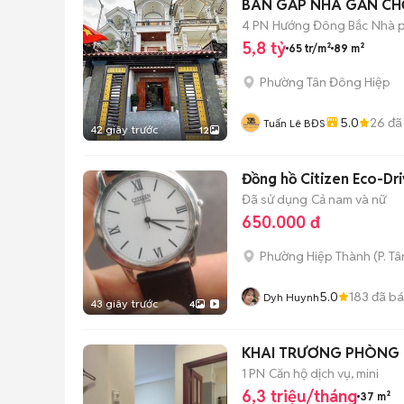
BÁN GẤP NHÀ GẦN CHỢ
4 PN
Hướng Đông Bắc
Nhà p
5,8 tỷ
65 tr/m²
89 m²
Phường Tân Đông Hiệp
5.0
26
đã
Tuấn Lê BĐS
42 giây trước
12
Đồng hồ Citizen Eco-Dr
Đã sử dụng
Cả nam và nữ
650.000 đ
Phường Hiệp Thành
(
P. T
5.0
183
đã b
Dyh Huynh
43 giây trước
4
KHAI TRƯƠNG PHÒNG 
1 PN
Căn hộ dịch vụ, mini
6,3 triệu/tháng
37 m²