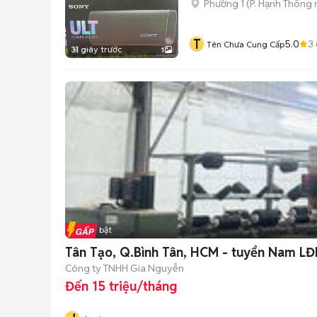
Phường 1
(
P. Hạnh Thông
T
5.0
3
Tên Chưa Cung Cấp
31 giây trước
1
Tin nổi bật
Tân Tạo, Q.Bình Tân, HCM - tuyển Nam L
Công ty TNHH Gia Nguyễn
Đến 15 triệu/tháng