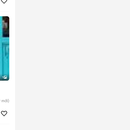
1
̃
mới)