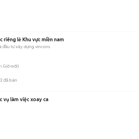
c riêng lẻ Khu vực miền nam
và đầu tư xây dựng vincons
n Giờ
mới)
2
đã bán
 vụ làm việc xoay ca