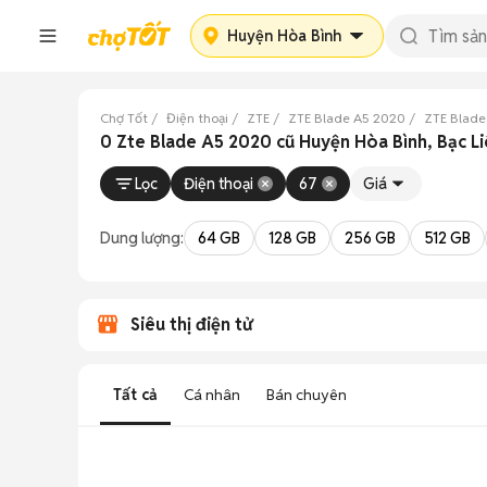
Huyện Hòa Bình
Chợ Tốt
Điện thoại
ZTE
ZTE Blade A5 2020
ZTE Blade
0 Zte Blade A5 2020 cũ Huyện Hòa Bình, Bạc L
Lọc
Điện thoại
67
Giá
Dung lượng:
64 GB
128 GB
256 GB
512 GB
Siêu thị điện tử
Tất cả
Cá nhân
Bán chuyên