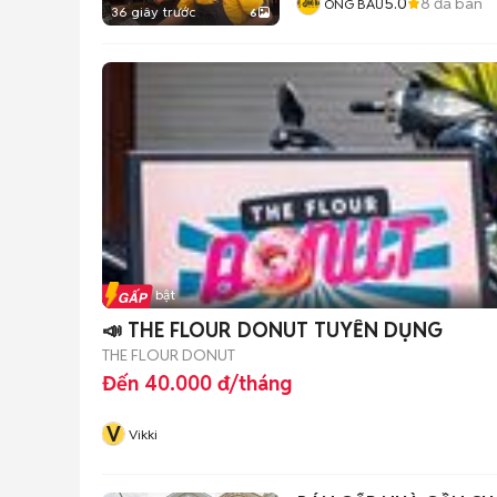
5.0
8
đã bán
ÔNG BẦU
36 giây trước
6
Tin nổi bật
📣 THE FLOUR DONUT TUYỂN DỤNG
THE FLOUR DONUT
Đến 40.000 đ/tháng
V
Vikki