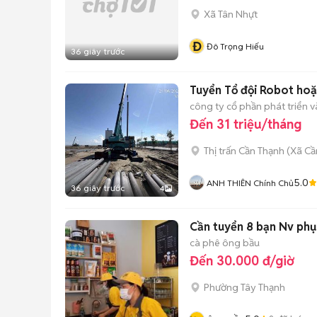
Xã Tân Nhựt
Đ
Đô Trọng Hiếu
36 giây trước
Tuyển Tổ đội Robot hoặ
công ty cổ phần phát triển 
Đến 31 triệu/tháng
Thị trấn Cần Thạnh
(
Xã Cầ
5.0
ANH THIÊN Chính Chủ
36 giây trước
4
Cần tuyển 8 bạn Nv phục
cà phê ông bầu
Đến 30.000 đ/giờ
Phường Tây Thạnh