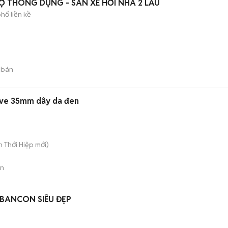
 THÔNG DỤNG - SÂN XE HƠI NHÀ 2 LẦU
hố liền kề
 bán
ive 35mm dây da đen
ân Thới Hiệp
mới)
án
BANCON SIÊU ĐẸP