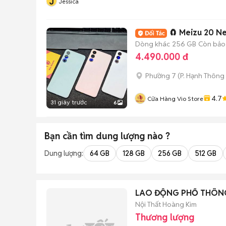
J
Jessica
🧲 Meizu 20 N
Dòng khác
256 GB
Còn bảo
4.490.000 đ
Phường 7
(
P. Hạnh Thông
4.7
Cửa Hàng Vio Store
31 giây trước
6
Bạn cần tìm
dung lượng
nào ?
Dung lượng:
64 GB
128 GB
256 GB
512 GB
LAO ĐỘNG PHỔ THÔNG
Nội Thất Hoàng Kim
Thương lượng