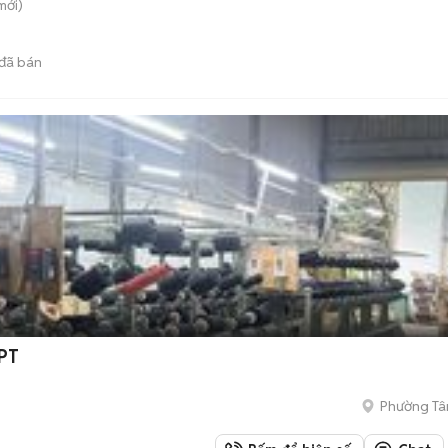
mới)
đã bán
ĐPT
Phường Tâ