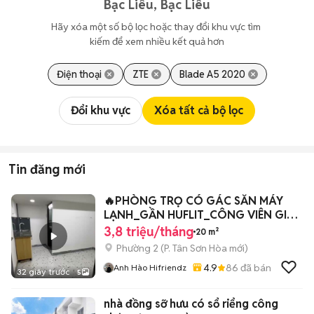
Bạc Liêu, Bạc Liêu
Hãy xóa một số bộ lọc hoặc thay đổi khu vực tìm 
kiếm để xem nhiều kết quả hơn
Điện thoại
ZTE
Blade A5 2020
Đổi khu vực
Xóa tất cả bộ lọc
Tin đăng mới
🔥PHÒNG TRỌ CÓ GÁC SẴN MÁY
LẠNH_GẦN HUFLIT_CÔNG VIÊN GIA
ĐỊNH🏡
3,8 triệu/tháng
20 m²
Phường 2
(
P. Tân Sơn Hòa
mới)
4.9
86
đã bán
Anh Hào Hifriendz
32 giây trước
5
nhà đồng sỡ hưu có sổ riểng công