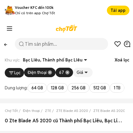
Voucher KFC đến 100k
Tải app
Chỉ có trên app Chợ Tốt
Khu vực:
Bạc Liêu, Thành phố Bạc Liêu
Xoá lọc
Điện thoại
67
Giá
Lọc
Dung lượng:
64 GB
128 GB
256 GB
512 GB
1 TB
2 
Chợ Tốt
Điện thoại
ZTE
ZTE Blade A5 2020
ZTE Blade A5 2020 Bạc 
0 Zte Blade A5 2020 cũ Thành phố Bạc Liêu, Bạc Liêu đẹp