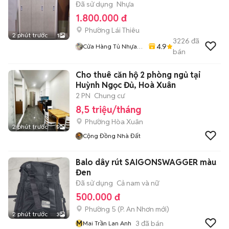
Đã sử dụng
Nhựa
1.800.000 đ
Phường Lái Thiêu
2 phút trước
1
3226
đã
4.9
Cửa Hàng Tủ Nhựa
bán
Đài Loan Hoàng
Quân
Cho thuê căn hộ 2 phòng ngủ tại
Huỳnh Ngọc Đủ, Hoà Xuân
2 PN
Chung cư
8,5 triệu/tháng
Phường Hòa Xuân
2 phút trước
5
Cộng Đồng Nhà Đất
Balo dây rút SAIGONSWAGGER màu
Đen
Đã sử dụng
Cả nam và nữ
500.000 đ
Phường 5
(
P. An Nhơn
mới)
2 phút trước
3
M
3
đã bán
Mai Trần Lan Anh