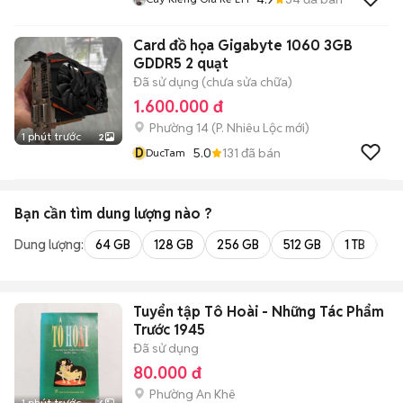
Card đồ họa Gigabyte 1060 3GB
GDDR5 2 quạt
Đã sử dụng (chưa sửa chữa)
1.600.000 đ
Phường 14
(
P. Nhiêu Lộc
mới)
1 phút trước
2
D
5.0
131
đã bán
DucTam
Bạn cần tìm
dung lượng
nào ?
Dung lượng:
64 GB
128 GB
256 GB
512 GB
1 TB
2 
Tuyển tập Tô Hoài - Những Tác Phẩm
Trước 1945
Đã sử dụng
80.000 đ
Phường An Khê
1 phút trước