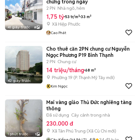
chứng trong ngày
2 PN
Nhà ngõ, hẻm
1,75 tỷ
53 tr/m²
33 m²
Xã Hiệp Phước
41 giây trước
8
Cao Phát
Cho thuê căn 2PN chung cư Nguyễn
Ngọc Phương P19 Bình Thạnh
2 PN
Chung cư
14 triệu/tháng
68 m²
Phường 19
(
P. Thạnh Mỹ Tây
mới)
42 giây trước
K
Kim Ngọc
Mai vàng giảo Thủ Đức nghiêng tàng
thông
Đã sử dụng
Cây cảnh trong nhà
230.000 đ
Xã Tân Phú Trung
(
Xã Củ Chi
mới)
1 phút trước
1
4.9
34
đã bán
Cây Kiểng Giá Rẻ LT1