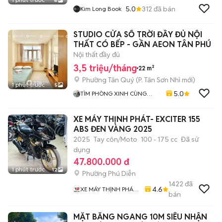
6
5.0
312
đã bán
Kim Long Book
STUDIO CỬA SỔ TRỜI ĐẦY ĐỦ NỘI
THẤT CÓ BẾP - GẦN AEON TÂN PHÚ
Nội thất đầy đủ
3,5 triệu/tháng
22 m²
Phường Tân Quý
(
P. Tân Sơn Nhì
mới)
1 phút trước
5
5.0
TÌM PHÒNG XINH CÙNG
MÌNH
XE MÁY THỊNH PHÁT- EXCITER 155
ABS ĐEN VÀNG 2025
2025
Tay côn/Moto
100 - 175 cc
Đã sử
dụng
47.800.000 đ
1 phút trước
12
Phường Phú Diễn
1422
đã
4.6
XE MÁY THỊNH PHÁT
bán
XE LƯỚT GIÁ RẺ
MẶT BẰNG NGANG 10M SIÊU NHẬN