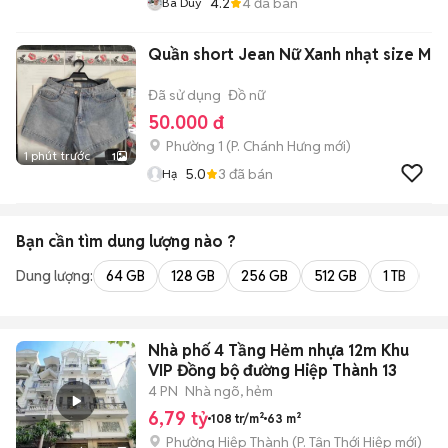
4.2
4
đã bán
Ba Duy
Quần short Jean Nữ Xanh nhạt size M
Đã sử dụng
Đồ nữ
50.000 đ
Phường 1
(
P. Chánh Hưng
mới)
1 phút trước
1
5.0
3
đã bán
Hạ
Bạn cần tìm
dung lượng
nào ?
Dung lượng:
64 GB
128 GB
256 GB
512 GB
1 TB
2 
Nhà phố 4 Tầng Hẻm nhựa 12m Khu
VIP Đồng bộ đường Hiệp Thành 13
4 PN
Nhà ngõ, hẻm
6,79 tỷ
108 tr/m²
63 m²
Phường Hiệp Thành
(
P. Tân Thới Hiệp
mới)