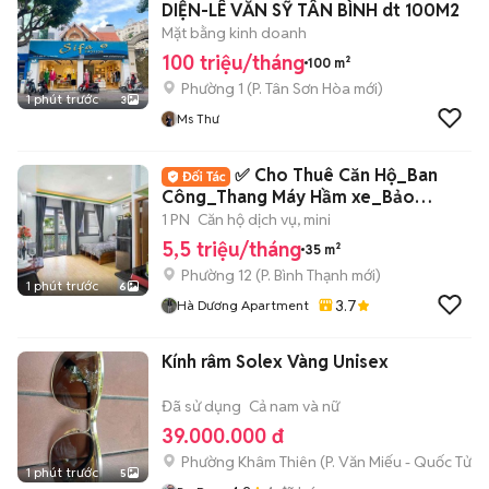
DIỆN-LÊ VĂN SỸ TÂN BÌNH dt 100M2
Mặt bằng kinh doanh
100 triệu/tháng
100 m²
Phường 1
(
P. Tân Sơn Hòa
mới)
1 phút trước
3
Ms Thư
✅ Cho Thuê Căn Hộ_Ban
Công_Thang Máy Hầm xe_Bảo
Vệ_Nơ Trang Long✅
1 PN
Căn hộ dịch vụ, mini
5,5 triệu/tháng
35 m²
Phường 12
(
P. Bình Thạnh
mới)
1 phút trước
6
3.7
Hà Dương Apartment
Kính râm Solex Vàng Unisex
Đã sử dụng
Cả nam và nữ
39.000.000 đ
Phường Khâm Thiên
(
P. Văn Miếu - Quốc Tử 
1 phút trước
5