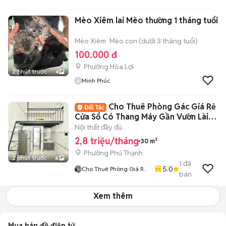
Mèo Xiêm lai Mèo thường 1 tháng tuổi
Mèo Xiêm
Mèo con (dưới 3 tháng tuổi)
100.000 đ
Phường Hòa Lợi
2 phút trước
4
Minh Phúc
Cho Thuê Phòng Gác Giá Rẻ
Cửa Sổ Có Thang Máy Gần Vườn Lài
Phú Thọ Hoà
Nội thất đầy đủ
2,8 triệu/tháng
30 m²
Phường Phú Thạnh
2 phút trước
6
1
đã
5.0
Cho Thuê Phòng Giá Rẻ
bán
Tại TP-HCM
Xem thêm
Mua bán đồ điện tử