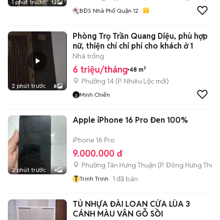
1 phút trước
12
BĐS Nhà Phố Quận 12
Phòng Trọ Trần Quang Diệu, phù hợp
nữ, thiện chí chi phí cho khách ở 1
Nhà trống
6 triệu/tháng
48 m²
Phường 14
(
P. Nhiêu Lộc
mới)
2 phút trước
8
Minh Chiến
Apple iPhone 16 Pro Đen 100%
iPhone 16 Pro
9.000.000 đ
Phường Tân Hưng Thuận
(
P. Đông Hưng Thuậ
2 phút trước
4
T
1
đã bán
Trinh Trinh
TỦ NHỰA ĐÀI LOAN CỬA LÙA 3
CÁNH MÀU VÂN GỖ SỒI