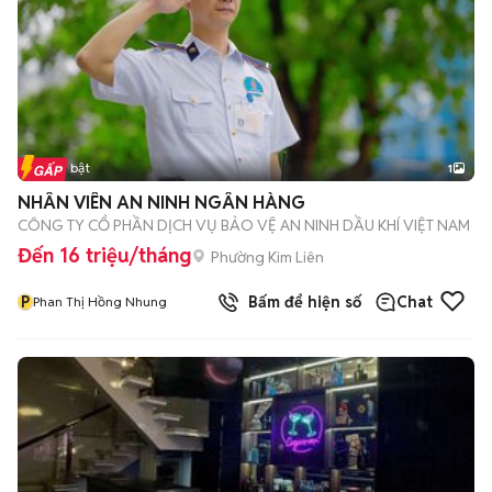
Tin nổi bật
1
NHÂN VIÊN AN NINH NGÂN HÀNG
CÔNG TY CỔ PHẦN DỊCH VỤ BẢO VỆ AN NINH DẦU KHÍ VIỆT NAM
Đến 16 triệu/tháng
Phường Kim Liên
P
Bấm để hiện số
Chat
Phan Thị Hồng Nhung