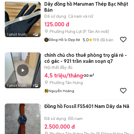
Dây đồng hồ Maruman Thép Bạc Nhật
Bản
Đã sử dụng
Cả nam và nữ
125.000 đ
Phường Hưng Lợi
(
P. Tân An
mới)
1 phút trước
4
5.0
198
đã bán
Đồng Hồ Si Đẹp Rẻ
chính chủ cho thuê phòng trọ giá rẻ -
có gác - 921 trần xuân soạn q7
Nội thất đầy đủ
4,5 triệu/tháng
30 m²
Phường Tân Hưng
1 phút trước
7
N
Nguyễn Hoàng
Đồng hồ Fossil FS5401 Nam Dây da Nâu
Đã sử dụng
Đồ nam
2.500.000 đ
Phường Tân Hưng Thuận
(
P. Đông Hưng Thuậ