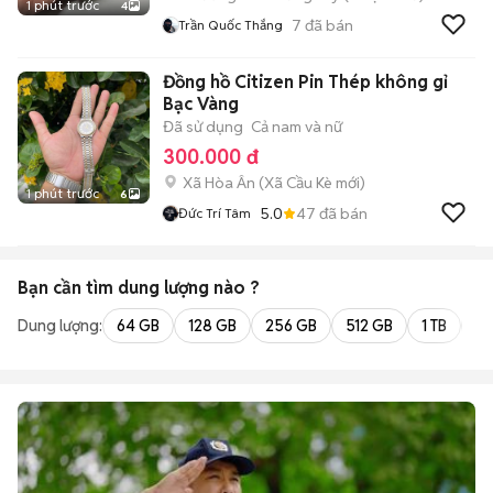
1 phút trước
4
7
đã bán
Trần Quốc Thắng
Đồng hồ Citizen Pin Thép không gỉ
Bạc Vàng
Đã sử dụng
Cả nam và nữ
300.000 đ
Xã Hòa Ân
(
Xã Cầu Kè
mới)
1 phút trước
6
5.0
47
đã bán
Đức Trí Tâm
Bạn cần tìm
dung lượng
nào ?
Dung lượng:
64 GB
128 GB
256 GB
512 GB
1 TB
2 