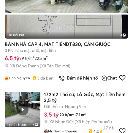
Tin nổi bật
4
BÁN NHÀ CAP 4, MAT TIỂNDT830, CẦN GIUỘC
3 PN
Nhà mặt phố, mặt tiền
6,5 tỷ
29 tr/m²
225 m²
Xã Đông Thạnh
(
Xã Tân Tập
mới)
3
đã bán
Bấm để hiện số
Chat
Lien Nguyen
172m2 Thổ cư, Lô Góc, Mặt Tiền hẻm
3,5 tỷ
Đất thổ cư
Ngang 9 m
3,5 tỷ
20 tr/m²
172 m²
Xã Nhơn Đức
(
Xã Hiệp Phước
mới)
1 phút trước
4
27
đã
4.0
Mr Nam - Chuyên