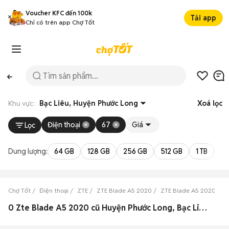
Voucher KFC đến 100k
Tải app
Chỉ có trên app Chợ Tốt
Khu vực:
Bạc Liêu, Huyện Phước Long
Xoá lọc
Điện thoại
67
Giá
Lọc
Dung lượng:
64 GB
128 GB
256 GB
512 GB
1 TB
2 
Chợ Tốt
Điện thoại
ZTE
ZTE Blade A5 2020
ZTE Blade A5 2020 Bạc 
0 Zte Blade A5 2020 cũ Huyện Phước Long, Bạc Liêu đẹp