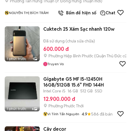
Phường Tân Hưng Thuận
(
P. Đông Hưng Thuận
mới)
N
Bấm để hiện số
Chat
NGUYÊN THỊ BÍCH TRÂM
Cuktech 25 Xám Sạc nhanh 120w
Đã sử dụng (chưa sửa chữa)
600.000 đ
Phường Hiệp Bình Phước (Quận Thủ Đức cũ)
1 phút trước
1
Truyen Vo
Gigabyte G5 MF I5-12450H
16GB/512GB 15.6” FHD 144H
Intel Core i5
16 GB
512 GB
SSD
12.900.000 đ
Phường Phước Thới
1 phút trước
6
V
4.9
586
đã bán
Vi Tính Tấn Nguyên
Cây decor