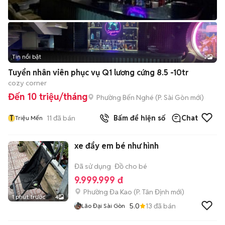
Tin nổi bật
3
Tuyển nhân viên phục vụ Q1 lương cứng 8.5 -10tr
cozy corner
Đến 10 triệu/tháng
Phường Bến Nghé
(
P. Sài Gòn
mới)
T
11
đã bán
Bấm để hiện số
Chat
Triệu Mến
xe đẩy em bé như hình
Đã sử dụng
Đồ cho bé
9.999.999 đ
Phường Đa Kao
(
P. Tân Định
mới)
1 phút trước
4
5.0
13
đã bán
Lão Đại Sài Gòn