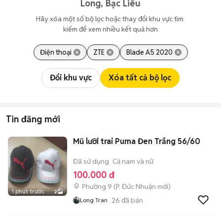
Long, Bạc Liêu
Hãy xóa một số bộ lọc hoặc thay đổi khu vực tìm 
kiếm để xem nhiều kết quả hơn
Điện thoại
ZTE
Blade A5 2020
Đổi khu vực
Xóa tất cả bộ lọc
Tin đăng mới
Mũ lưỡi trai Puma Đen Trắng 56/60
Đã sử dụng
Cả nam và nữ
100.000 đ
Phường 9
(
P. Đức Nhuận
mới)
1 phút trước
2
26
đã bán
Long Tran