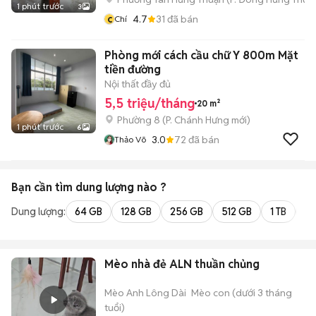
1 phút trước
3
c
4.7
31
đã bán
Chí
Phòng mới cách cầu chữ Y 800m Mặt
tiền đường
Nội thất đầy đủ
5,5 triệu/tháng
20 m²
Phường 8
(
P. Chánh Hưng
mới)
1 phút trước
6
3.0
72
đã bán
Thảo Võ
Bạn cần tìm
dung lượng
nào ?
Dung lượng:
64 GB
128 GB
256 GB
512 GB
1 TB
2 
Mèo nhà đẻ ALN thuần chủng
Mèo Anh Lông Dài
Mèo con (dưới 3 tháng
tuổi)