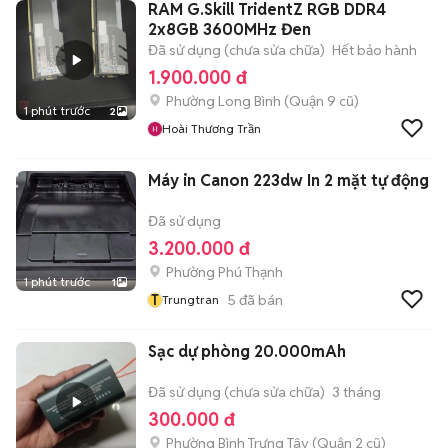
RAM G.Skill TridentZ RGB DDR4
2x8GB 3600MHz Đen
Đã sử dụng (chưa sửa chữa)
Hết bảo hành
1.900.000 đ
Phường Long Bình (Quận 9 cũ)
1 phút trước
2
Hoài Thương Trần
Máy in Canon 223dw In 2 mặt tự động
Đã sử dụng
3.200.000 đ
Phường Phú Thạnh
1 phút trước
1
T
5
đã bán
Trungtran
Sạc dự phòng 20.000mAh
Đã sử dụng (chưa sửa chữa)
3 tháng
300.000 đ
Phường Bình Trưng Tây (Quận 2 cũ)