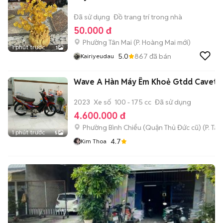
Đã sử dụng
Đồ trang trí trong nhà
50.000 đ
Phường Tân Mai
(
P. Hoàng Mai
mới)
1 phút trước
1
5.0
867
đã bán
Kairiyeudau
Wave A Hàn Máy Êm Khoẻ Gtdd Cavet 
2023
Xe số
100 - 175 cc
Đã sử dụng
4.600.000 đ
Phường Bình Chiểu (Quận Thủ Đức cũ)
(
P. Ta
1 phút trước
5
4.7
Kim Thoa