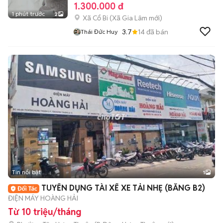
1.300.000 đ
1 phút trước
2
Xã Cổ Bi
(
Xã Gia Lâm
mới)
3.7
14
đã bán
Thái Đức Huy
Tin nổi bật
1
TUYỂN DỤNG TÀI XẾ XE TẢI NHẸ (BẰNG B2)
ĐIỆN MÁY HOÀNG HẢI
Từ 10 triệu/tháng