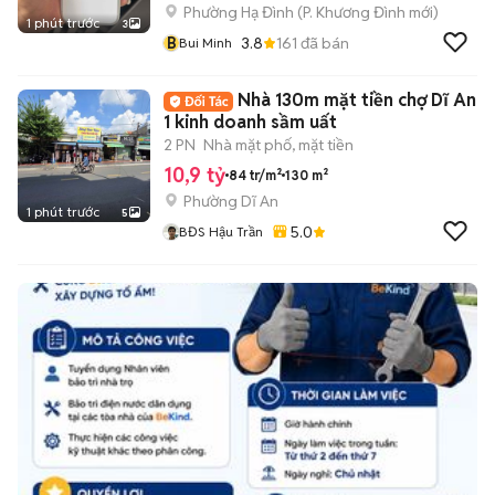
Phường Hạ Đình
(
P. Khương Đình
mới)
1 phút trước
3
B
3.8
161
đã bán
Bui Minh
Nhà 130m mặt tiền chợ Dĩ An
1 kinh doanh sầm uất
2 PN
Nhà mặt phố, mặt tiền
10,9 tỷ
84 tr/m²
130 m²
Phường Dĩ An
1 phút trước
5
5.0
BĐS Hậu Trần