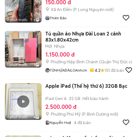
150.000 đ
Xã An Điền
(
P. Long Nguyên
mới)
Thiên Bảo
1 phút trước
2
Tủ quần áo Nhựa Đài Loan 2 cánh
83x1.80x42cm
Mới
Nhựa
1.150.000 đ
Phường Hiệp Bình Chánh (Quận Thủ Đức cũ)
1 phút trước
1
4.2
151
đã bán
TỦNHỰAĐÀILOAnhcm
Apple iPad (Thế hệ thứ 6) 32GB Bạc
iPad Gen 6
32 GB
Hết bảo hành
2.500.000 đ
Phường Phú Mỹ
(
P. Bình Dương
mới)
1 phút trước
4
4
đã bán
Nguyễn Huệ