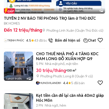
Tin nổi bật
1
TUYỂN 2 NV BẢO TRÌ PHÒNG TRỌ làm ở THỦ ĐỨC
BK HOMES
Đến 12 triệu/tháng
Phường Linh Xuân (Quận Thủ Đức cũ)
4.5
43
đã bán
Bấm để hiện số
Chat
TRỊNH PHÚC
CHO THUÊ NHÀ PHỐ 4 TẦNG KDC
NAM LONG ĐỖ XUÂN HỢP Q9
5 PN
Nhà mặt phố, mặt tiền
30 triệu/tháng
130 m²
Phường Phước Long B (Quận 9 cũ)
1 phút trước
8
4.4
5
đã bán
HUNGVILAND81
Kẹt tiền cần để lại căn nhà 40m2 giáp
Hóc Môn
2 PN
Nhà ngõ, hẻm