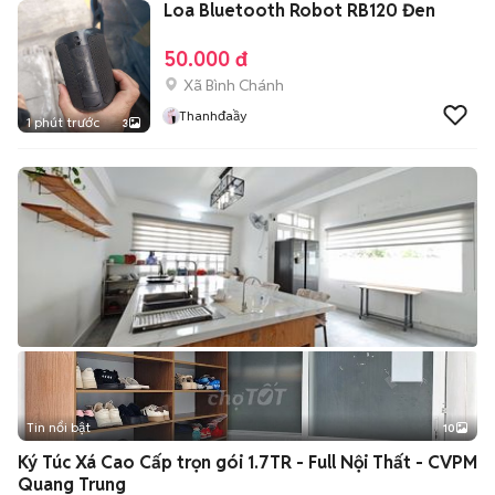
Loa Bluetooth Robot RB120 Đen
50.000 đ
Xã Bình Chánh
Thanhđaầy
1 phút trước
3
Tin nổi bật
10
+
2
Ký Túc Xá Cao Cấp trọn gói 1.7TR - Full Nội Thất - CVPM
Quang Trung