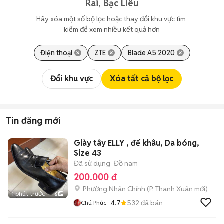
Rai, Bạc Liêu
Hãy xóa một số bộ lọc hoặc thay đổi khu vực tìm 
kiếm để xem nhiều kết quả hơn
Điện thoại
ZTE
Blade A5 2020
Đổi khu vực
Xóa tất cả bộ lọc
Tin đăng mới
Giày tây ELLY , đế khâu, Da bóng,
Size 43
Đã sử dụng
Đồ nam
200.000 đ
Phường Nhân Chính
(
P. Thanh Xuân
mới)
1 phút trước
6
4.7
532
đã bán
Chú Phúc