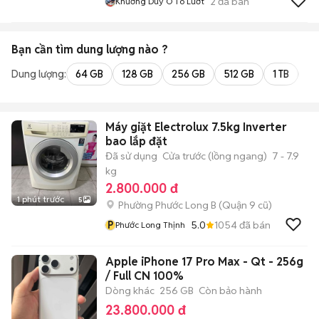
2
đã bán
Khương Duy Ô Tô Lướt
Bạn cần tìm
dung lượng
nào ?
Dung lượng:
64 GB
128 GB
256 GB
512 GB
1 TB
2 
Máy giặt Electrolux 7.5kg Inverter
bao lắp đặt
Đã sử dụng
Cửa trước (lồng ngang)
7 - 7.9
kg
2.800.000 đ
1 phút trước
5
Phường Phước Long B (Quận 9 cũ)
P
5.0
1054
đã bán
Phước Long Thịnh
Apple iPhone 17 Pro Max - Qt - 256g
/ Full CN 100%
Dòng khác
256 GB
Còn bảo hành
23.800.000 đ