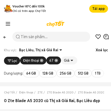
Voucher KFC đến 100k
Tải app
Chỉ có trên app Chợ Tốt
Khu vực:
Bạc Liêu, Thị xã Giá Rai
Xoá lọc
Điện thoại
67
Giá
Lọc
Dung lượng:
64 GB
128 GB
256 GB
512 GB
1 TB
2 
Chợ Tốt
Điện thoại
ZTE
ZTE Blade A5 2020
ZTE Blade A5 2020 Bạc 
0 Zte Blade A5 2020 cũ Thị xã Giá Rai, Bạc Liêu đẹp