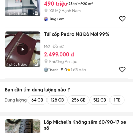
490 triệu
25 tr/m²
20 m²
Xã Mỹ Hạnh Nam
1 phút trước
4
Tùng Lâm
Túi cốp Pedro Nữ Đỏ Mới 99%
Mới
Đồ nữ
2.499.000 đ
Phường An Lạc
1 phút trước
1
5.0
1
đã bán
Thanh
Bạn cần tìm
dung lượng
nào ?
Dung lượng:
64 GB
128 GB
256 GB
512 GB
1 TB
2 
Lốp Michelin Không săm 60/90-17 xe
số