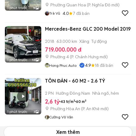
Phường Quan Hoa
(
P. Nghĩa Đô
mới)
1 phút trước
9
4.0
7
đã bán
Trà Vũ
Mercedes-Benz GLC 200 Model 2019
2018
63.000 km
Xăng
Tự động
719.000.000 đ
Phường 4
(
P. Chánh Hưng
mới)
1 phút trước
13
4.9
18
đã bán
Hong Phuc Auto
TÔN ĐẢN - 60 M2 - 2.6 TỶ
2 PN
Hướng Đông Nam
Nhà ngõ, hẻm
2,6 tỷ
43 tr/m²
60 m²
Phường Hòa An
(
P. An Khê
mới)
1 phút trước
3
Cường Võ Văn
Xem thêm