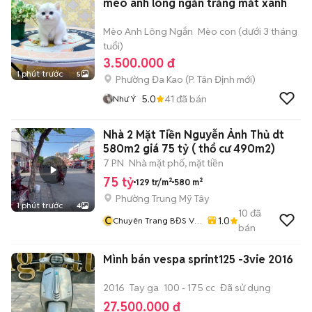
mèo anh lông ngắn trắng mắt xanh
Mèo Anh Lông Ngắn
Mèo con (dưới 3 tháng
tuổi)
3.500.000 đ
1 phút trước
5
Phường Đa Kao
(
P. Tân Định
mới)
5.0
41
đã bán
Như Ý
Nhà 2 Mặt Tiền Nguyễn Ảnh Thủ dt
580m2 giá 75 tỷ ( thổ cư 490m2)
7 PN
Nhà mặt phố, mặt tiền
75 tỷ
129 tr/m²
580 m²
Phường Trung Mỹ Tây
1 phút trước
4
10
đã
C
1.0
Chuyên Trang BĐS Vũ
bán
Tí
Mình bán vespa sprint125 -3vie 2016
2016
Tay ga
100 - 175 cc
Đã sử dụng
27.500.000 đ