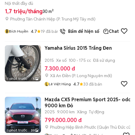
Nội thất đầy đủ
1,7 triệu/tháng
30 m²
Phường Tân Chánh Hiệp
(
P. Trung Mỹ Tây
mới)
B
4.7
19
đã bán
Bấm để hiện số
Chat
Bích Huyền
Yamaha Sirius 2015 Trắng Đen
2015
Xe số
100 - 175 cc
Đã sử dụng
7.300.000 đ
Xã An Điền
(
P. Long Nguyên
mới)
1 phút trước
5
L
4.7
33
đã bán
Lê Việt Hùng
Mazda CX5 Premium Sport 2025- odo
9000 km Đỏ
2025
9.000 km
Xăng
Tự động
799.000.000 đ
Phường Hiệp Bình Phước (Quận Thủ Đức cũ)
1 phút trước
20