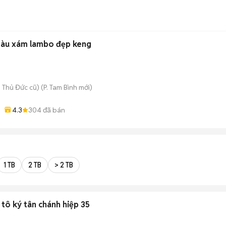
màu xám lambo đẹp keng
 Thủ Đức cũ)
(
P. Tam Bình
mới)
4.3
304
đã bán
1 TB
2 TB
> 2 TB
tô ký tân chánh hiệp 35