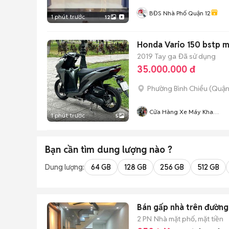
BĐS Nhà Phố Quận 12
1 phút trước
12
Honda Vario 150 bstp 
2019
Tay ga
Đã sử dụng
35.000.000 đ
Phường Bình Chiểu (Quận
Cửa Hàng Xe Máy Kha
1 phút trước
5
Hoàng
Bạn cần tìm
dung lượng
nào ?
Dung lượng:
64 GB
128 GB
256 GB
512 GB
Bán gấp nhà trên đường 
2 PN
Nhà mặt phố, mặt tiền