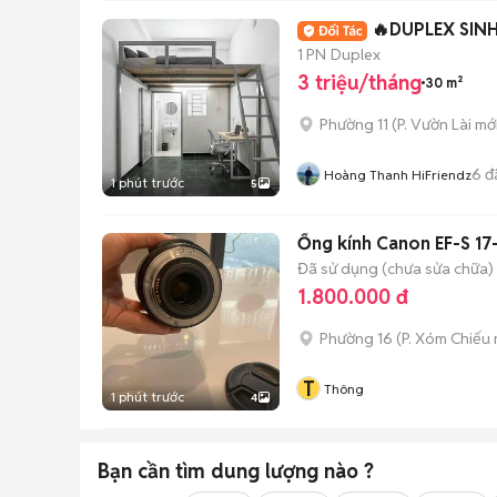
🔥DUPLEX SINH
1 PN
Duplex
3 triệu/tháng
30 m²
Phường 11
(
P. Vườn Lài
mới
6
đ
Hoàng Thanh HiFriendz
1 phút trước
5
Ống kính Canon EF-S 1
Đã sử dụng (chưa sửa chữa)
1.800.000 đ
Phường 16
(
P. Xóm Chiếu
T
Thông
1 phút trước
4
Bạn cần tìm
dung lượng
nào ?