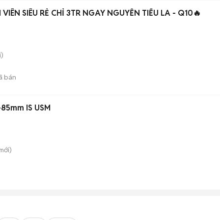
 VIÊN SIÊU RẺ CHỈ 3TR NGAY NGUYỄN TIỂU LA - Q10🔥
)
ã bán
7-85mm IS USM
mới)