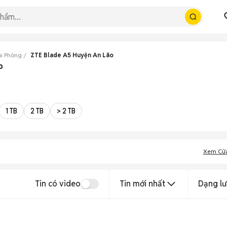
ải Phòng
ZTE Blade A5 Huyện An Lão
p
1 TB
2 TB
> 2 TB
Xem Cử
Tin có video
Tin mới nhất
Dạng lư