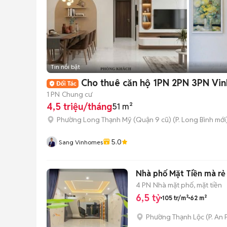
Tin nổi bật
Cho thuê căn hộ 1PN 2PN 3PN Vinh
1 PN
Chung cư
4,5 triệu/tháng
51 m²
Phường Long Thạnh Mỹ (Quận 9 cũ)
(
P. Long Bình
mới
5.0
Sang Vinhomes
Nhà phố Mặt Tiền mà rẻ
4 PN
Nhà mặt phố, mặt tiền
6,5 tỷ
105 tr/m²
62 m²
Phường Thạnh Lộc
(
P. An