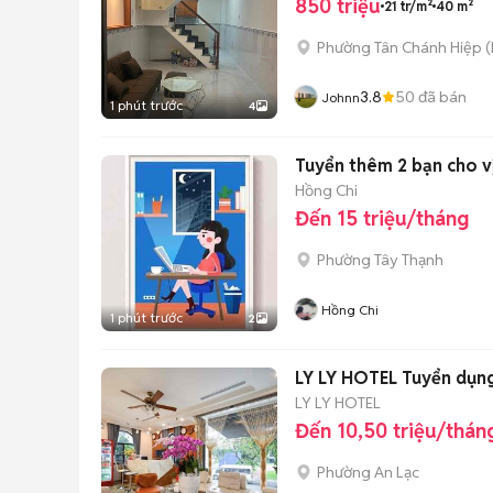
850 triệu
21 tr/m²
40 m²
Phường Tân Chánh Hiệp
(
3.8
50
đã bán
Johnn
1 phút trước
4
Tuyển thêm 2 bạn cho vị
Hồng Chi
Đến 15 triệu/tháng
Phường Tây Thạnh
Hồng Chi
1 phút trước
2
LY LY HOTEL Tuyển dụng 
LY LY HOTEL
Đến 10,50 triệu/thán
Phường An Lạc