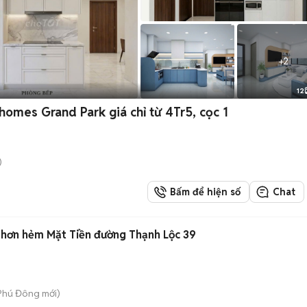
+
2
12
omes Grand Park giá chỉ từ 4Tr5, cọc 1
)
Bấm để hiện số
Chat
 hơn hẻm Mặt Tiền đường Thạnh Lộc 39
 Phú Đông
mới)