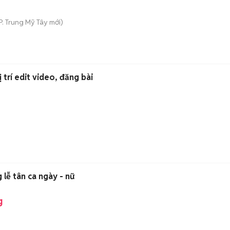
P. Trung Mỹ Tây
mới)
 trí edit video, đăng bài
lễ tân ca ngày - nữ
g