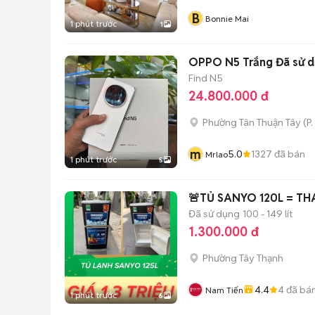
B
Bonnie Mai
1 phút trước
1
OPPO N5 Trắng Đã sử 
Find N5
24.800.000 đ
Phường Tân Thuận Tây
(
P.
m
5.0
1327
đã bán
Mrlao
1 phút trước
5
🚨TỦ SANYO 120L = TH
Đã sử dụng
100 - 149 lít
1.300.000 đ
Phường Tây Thạnh
4.4
4
đã bá
Nam Tiến
1 phút trước
6