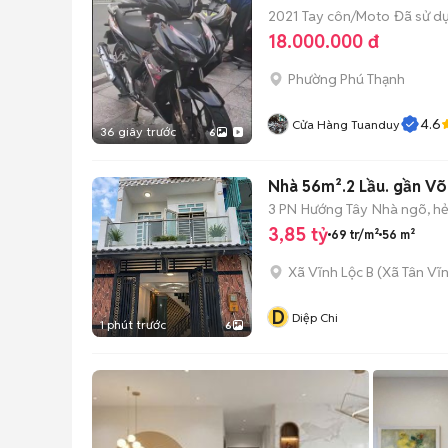
2021
Tay côn/Moto
Đã sử d
18.000.000 đ
Phường Phú Thạnh
4.6
Cửa Hàng Tuanduy
36 giây trước
6
Nhà 56m².2 Lầu. gần Võ v
3 PN
Hướng Tây
Nhà ngõ, h
3,85 tỷ
69 tr/m²
56 m²
Xã Vĩnh Lộc B
(
Xã Tân Vĩ
D
Diệp Chi
1 phút trước
6