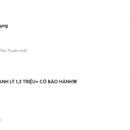
dụng
 Tân Thuận
mới)
ANH LÝ 1,3 TRIỆU= CÓ BẢO HÀNH🚨
n