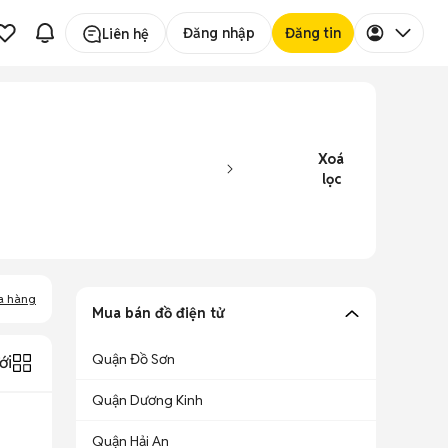
Đăng nhập
Đăng tin
Liên hệ
Xoá
lọc
a hàng
Mua bán đồ điện tử
Quận Đồ Sơn
ới
Quận Dương Kinh
Quận Hải An