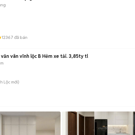
ụng
12367
đã bán
ăn vân vĩnh lộc B Hẻm xe tải. 3,85ty tl
ẻm
nh Lộc
mới)