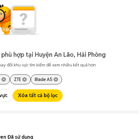
 phù hợp tại Huyện An Lão, Hải Phòng
hay đổi khu vực tìm kiếm để xem nhiều kết quả hơn
i
ZTE
Blade A5
 vực
Xóa tất cả bộ lọc
en Đã sử dụng