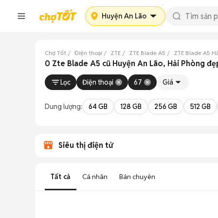
Huyện An Lão
Chợ Tốt
Điện thoại
ZTE
ZTE Blade A5
ZTE Blade A5 H
0 Zte Blade A5 cũ Huyện An Lão, Hải Phòng đẹ
Lọc
Điện thoại
67
Giá
Dung lượng:
64 GB
128 GB
256 GB
512 GB
Siêu thị điện tử
Tất cả
Cá nhân
Bán chuyên