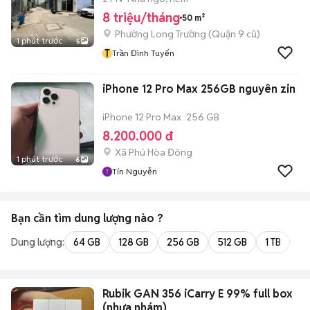
8 triệu/tháng
50 m²
Phường Long Trường (Quận 9 cũ)
1 phút trước
5
T
Trần Đình Tuyến
iPhone 12 Pro Max 256GB nguyên zin
iPhone 12 Pro Max
256 GB
8.200.000 đ
Xã Phú Hòa Đông
1 phút trước
6
Tín Nguyễn
Bạn cần tìm
dung lượng
nào ?
Dung lượng:
64 GB
128 GB
256 GB
512 GB
1 TB
2 
Rubik GAN 356 iCarry E 99% full box
(nhựa nhám)