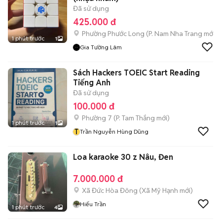
Đã sử dụng
425.000 đ
Phường Phước Long
(
P. Nam Nha Trang
mới)
1 phút trước
1
Gia Tường Lâm
Sách Hackers TOEIC Start Reading
Tiếng Anh
Đã sử dụng
100.000 đ
Phường 7
(
P. Tam Thắng
mới)
1 phút trước
1
T
Trần Nguyễn Hùng Dũng
Loa karaoke 30 z Nâu, Đen
7.000.000 đ
Xã Đức Hòa Đông
(
Xã Mỹ Hạnh
mới)
Hiếu Trần
1 phút trước
4