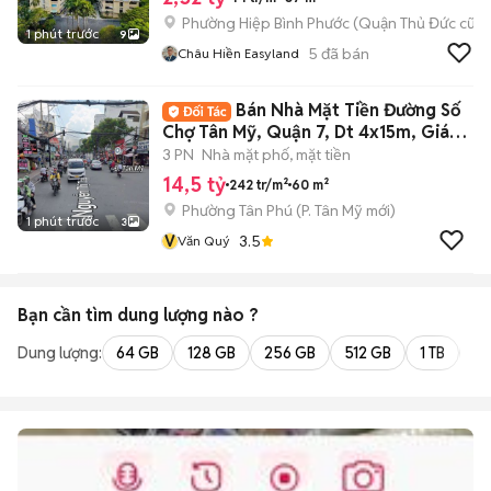
Phường Hiệp Bình Phước (Quận Thủ Đức cũ)
1 phút trước
9
5
đã bán
Châu Hiền Easyland
Bán Nhà Mặt Tiền Đường Số
Chợ Tân Mỹ, Quận 7, Dt 4x15m, Giá
14.5 tỷ
3 PN
Nhà mặt phố, mặt tiền
14,5 tỷ
242 tr/m²
60 m²
Phường Tân Phú
(
P. Tân Mỹ
mới)
1 phút trước
3
V
3.5
Văn Quý
Bạn cần tìm
dung lượng
nào ?
Dung lượng:
64 GB
128 GB
256 GB
512 GB
1 TB
2 