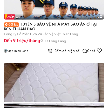
Tin nổi bật
3
TUYỂN 5 BẢO VỆ NHÀ MÁY BAO ĂN Ở TẠI
KCN THUẬN ĐẠO
Công Ty Cổ Phần Dịch Vụ Bảo Vệ Việt Thiên Long
Đến 9 triệu/tháng
Xã Long Cang
Bấm để hiện số
Chat
Việt Thiên Long