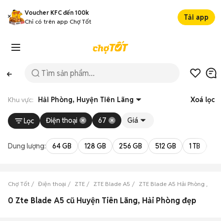
Voucher KFC đến 100k
Tải app
Chỉ có trên app Chợ Tốt
Khu vực:
Hải Phòng, Huyện Tiên Lãng
Xoá lọc
Điện thoại
67
Giá
Lọc
Dung lượng:
64 GB
128 GB
256 GB
512 GB
1 TB
2 
Chợ Tốt
Điện thoại
ZTE
ZTE Blade A5
ZTE Blade A5 Hải Phòng
ZT
0 Zte Blade A5 cũ Huyện Tiên Lãng, Hải Phòng đẹp