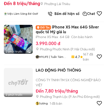
Đến 8 triệu/tháng
Phường Lái Thiêu
Bấm để hiện số
Chat
Việc Làm Sông Bé Golf
iPhone XS Max 64G Silver
quốc tế Mỹ giá iu
iPhone XS Max
64 GB
Còn bảo hành
3.990.000 đ
Phường Phước Ninh
(
P. Hải Châu
mới)
2 phút trước
3
167
đã
4.7
MYLIFE ( Tuấn Tám
bán
Tám Đà Nẵng )
Chuyên Smarphone,
LAO ĐỘNG PHỔ THÔNG
MTB, Nokia, Mobiado,
Vertu Các Loại
CÔNG TY TNHH TM SX CÔNG NGHIỆP BẢO
VIỆT
Đến 7,80 triệu/tháng
2 phút trước
Phường Thạnh Lộc
(
P. An Phú Đông
mới)
S
1
đã bán
Sương