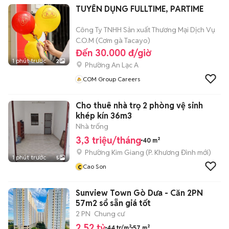
TUYỂN DỤNG FULLTIME, PARTIME
Công Ty TNHH Sản xuất Thương Mại Dịch Vụ
C.O.M (Cơm gà Tacayo)
Đến 30.000 đ/giờ
1 phút trước
2
Phường An Lạc A
COM Group Careers
Cho thuê nhà trọ 2 phòng vệ sinh
khép kín 36m3
Nhà trống
3,3 triệu/tháng
40 m²
Phường Kim Giang
(
P. Khương Đình
mới)
1 phút trước
5
c
Cao Son
Sunview Town Gò Dưa - Căn 2PN
57m2 sổ sẵn giá tốt
2 PN
Chung cư
2,52 tỷ
44 tr/m²
57 m²