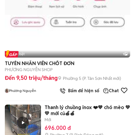
Tin nổi bật
1
TUYỄN NHÂN VIÊN CHỐT ĐƠN
PHƯƠNG NGUYỄN SHOP
Đến 9,50 triệu/tháng
Phường 5
(
P. Tân Sơn Nhất
mới)
Bấm để hiện số
Chat
Phương Nguyễn
Thanh lý chuồng inox ❤️💙 chó mèo 💚
💛 mới củ🍏🍎
Mới
696.000 đ