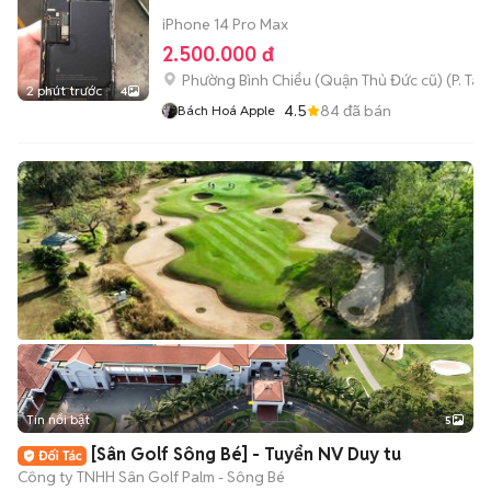
iPhone 14 Pro Max
2.500.000 đ
Phường Bình Chiểu (Quận Thủ Đức cũ)
(
P. Ta
2 phút trước
4
4.5
84
đã bán
Bách Hoá Apple
Tin nổi bật
5
[Sân Golf Sông Bé] - Tuyển NV Duy tu
Công ty TNHH Sân Golf Palm - Sông Bé