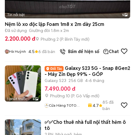
Tin nổi bật
5
Nệm lò xo độc lập Foam 1m8 x 2m dày 25cm
Đã sử dụng
Giường đôi 1.8m x 2m
2.200.000 đ
Phường 2
(
P. Bình Tây
mới)
4.5
6
đã bán
Bấm để hiện số
Chat
Hà Huỳnh
Galaxy S23 5G - Snap 8Gen2
- Máy Zin Đẹp 99% - GÓP
Galaxy S23
256 GB
4-6 tháng
7.490.000 đ
Phường 10
(
P. Gò Vấp
mới)
1 phút trước
6
85
đã
4.7
Cửa Hàng TOTO
bán
MOBILE
✅✅Cho thuê nhà full nội thất hẻm ô
tô
2 PN
Nhà ngõ, hẻm