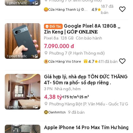
Phường 7
(
P. Bình Đông
mới)
1 phút trước
5
187
đã
4.9
Cửa Hàng Thanh Lý Đồ
bán
Cũ Mới
Google Pixel 8A 128GB _
Zin Keng | 𝐆Ó𝐏 𝐎𝐍𝐋𝐈𝐍𝐄
Pixel 8a
128 GB
Còn bảo hành
7.090.000 đ
Phường 7
(
P. Hạnh Thông
mới)
1 phút trước
5
4.7
411
đã bán
Cửa Hàng Vio Store
Giá hợp lý, nhà đẹp TÔN ĐỨC THẮNG 2
4T- 50m ra phố- sổ đẹp riêng .
3 PN
Nhà ngõ, hẻm
4,38 tỷ
175 tr/m²
25 m²
Phường Hàng Bột
(
P. Văn Miếu - Quốc Tử Giá
1 phút trước
4
O
9
đã bán
Oanhmtcn
Apple iPhone 14 Pro Max Tím Hư hỏng