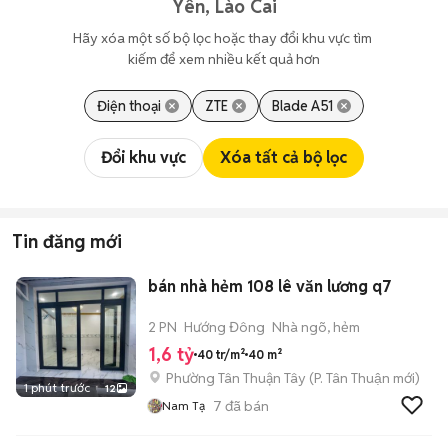
Yên, Lào Cai
Hãy xóa một số bộ lọc hoặc thay đổi khu vực tìm 
kiếm để xem nhiều kết quả hơn
Điện thoại
ZTE
Blade A51
Đổi khu vực
Xóa tất cả bộ lọc
Tin đăng mới
bán nhà hẻm 108 lê văn lương q7
2 PN
Hướng Đông
Nhà ngõ, hẻm
1,6 tỷ
40 tr/m²
40 m²
Phường Tân Thuận Tây
(
P. Tân Thuận
mới)
1 phút trước
12
7
đã bán
Nam Tạ