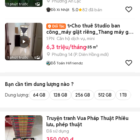
Phường An Lạc
1 phút trước
1
5.0
82
đã bán
Đồ Xi Nhật
✨Cho thuê Studio ban
công_máy giặt riêng_Thang máy gần
ĐH Bách Khoa
1 PN
Căn hộ dịch vụ, mini
6,3 triệu/tháng
35 m²
Phường 14
(
P. Diên Hồng
mới)
1 phút trước
5
Đỗ Toán HiFriendz
Bạn cần tìm
dung lượng
nào ?
Dung lượng:
64 GB
128 GB
256 GB
512 GB
1 TB
2 
Truyện tranh Vua Pháp Thuật Phiêu
lưu, phép thuật
Đã sử dụng
350.000 đ