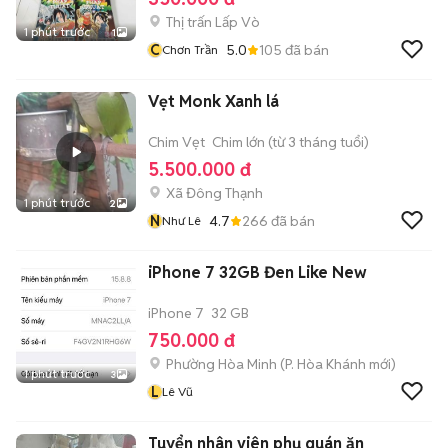
Thị trấn Lấp Vò
1 phút trước
1
C
5.0
105
đã bán
Chơn Trần
Vẹt Monk Xanh lá
Chim Vẹt
Chim lớn (từ 3 tháng tuổi)
5.500.000 đ
Xã Đông Thạnh
1 phút trước
2
N
4.7
266
đã bán
Như Lê
iPhone 7 32GB Đen Like New
iPhone 7
32 GB
750.000 đ
Phường Hòa Minh
(
P. Hòa Khánh
mới)
1 phút trước
3
L
Lê Vũ
Tuyển nhân viên phụ quán ăn