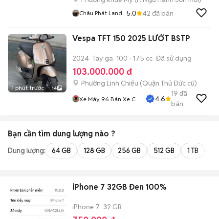
5.0
42
đã bán
Châu Phát Land
Vespa TFT 150 2025 LƯỚT BSTP
2024
Tay ga
100 - 175 cc
Đã sử dụng
103.000.000 đ
Phường Linh Chiểu (Quận Thủ Đức cũ)
1 phút trước
14
19
đã
4.6
Xe Máy 96 Bán Xe Cũ
bán
Trả Góp
Bạn cần tìm
dung lượng
nào ?
Dung lượng:
64 GB
128 GB
256 GB
512 GB
1 TB
2 
iPhone 7 32GB Đen 100%
iPhone 7
32 GB