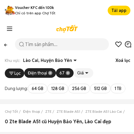
Voucher KFC đến 100k
Tải app
Chỉ có trên app Chợ Tốt
Khu vực:
Lào Cai, Huyện Bảo Yên
Xoá lọc
Điện thoại
67
Giá
Lọc
Dung lượng:
64 GB
128 GB
256 GB
512 GB
1 TB
2 
Chợ Tốt
Điện thoại
ZTE
ZTE Blade A51
ZTE Blade A51 Lào Cai
ZTE
0 Zte Blade A51 cũ Huyện Bảo Yên, Lào Cai đẹp