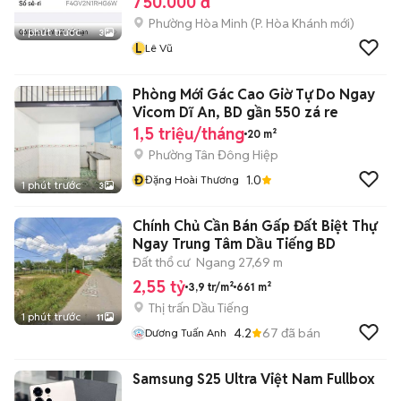
750.000 đ
Phường Hòa Minh
(
P. Hòa Khánh
mới)
1 phút trước
3
L
Lê Vũ
Phòng Mới Gác Cao Giờ Tự Do Ngay
Vicom Dĩ An, BD gần 550 zá re
1,5 triệu/tháng
20 m²
Phường Tân Đông Hiệp
Đ
1.0
Đặng Hoài Thương
1 phút trước
3
Chính Chủ Cần Bán Gấp Đất Biệt Thự
Ngay Trung Tâm Dầu Tiếng BD
Đất thổ cư
Ngang 27,69 m
2,55 tỷ
3,9 tr/m²
661 m²
Thị trấn Dầu Tiếng
1 phút trước
11
4.2
67
đã bán
Dương Tuấn Anh
Samsung S25 Ultra Việt Nam Fullbox