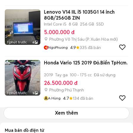
Lenovo V14 IIL i5 1035G1 14 inch
8GB/256GB ZIN
Intel Core i5
8 GB
256 GB
SSD
5.000.000 đ
Phường Võ Thị Sáu
(
P. Xuân Hòa
mới)
1 phút trước
6
4.9
335
đã bán
NgoPhuong
Honda Vario 125 2019 Đỏ.Biển TpHcm.
2019
Tay ga
100 - 175 cc
Đã sử dụng
26.500.000 đ
Phường Phú Thạnh
1 phút trước
5
A
4.7
134
đã bán
A Hùng
Xem thêm
Mua bán đồ điện tử