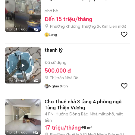
phở bò
Đến 15 triệu/tháng
Phường Khương Thượng
(
P. Kim Liên
mới)
1 phút trước
1
L
Long
thanh lý
Đã sử dụng
500.000 đ
Thị trấn Nhà Bè
1 phút trước
4
Nghia Xitin
Cho Thuê nhà 3 tầng 4 phòng ngủ
Tùng Thiện Vương
4 PN
Hướng Đông Bắc
Nhà mặt phố, mặt
tiền
17 triệu/tháng
95 m²
1 phút trước
8
Phường Khuê Mỹ
(
P. Ngũ Hành Sơn
mới)