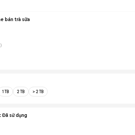
e bán trà sữa
)
1 TB
2 TB
> 2 TB
c Đã sử dụng