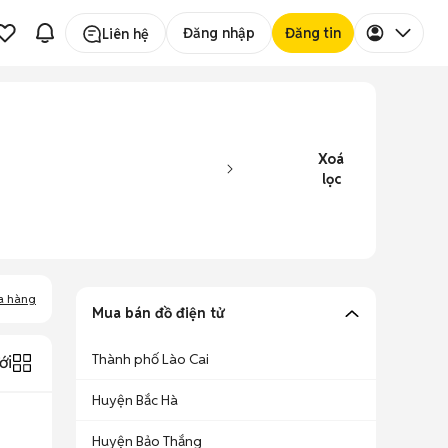
Đăng nhập
Đăng tin
Liên hệ
Xoá
lọc
a hàng
Mua bán đồ điện tử
Thành phố Lào Cai
ới
Huyện Bắc Hà
Huyện Bảo Thắng