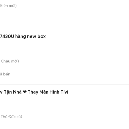
 Biên
mới)
 7430U hàng new box
i Châu
mới)
ã bán
Tv Tận Nhà ❤ Thay Màn Hình Tivi
 Thủ Đức cũ)