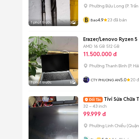
Phường Bửu Long
(
P. Trấn
B
4.9
23
đã bán
Bao
1 phút trước
3
Erazer/Lenovo Ryzen 5
AMD
16 GB
512 GB
11.500.000 đ
Phường Thanh Bình
(
P. Hả
5.0
20
đ
CTY PHUONG AN
1 phút trước
5
Tivi Sửa Chữa 
32 – 43 inch
99.999 đ
Phường Linh Chiểu (Quận