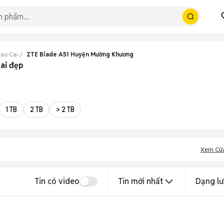
Lào Cai
ZTE Blade A51 Huyện Mường Khương
ai đẹp
1 TB
2 TB
> 2 TB
Xem Cử
Tin có video
Tin mới nhất
Dạng lư