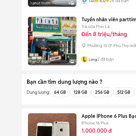
5.0
26
đã bán
Tivi
1 phút trước
5
Tuyển nhân viên parttim
Trà sữa Phin Lá
Đến 8 triệu/tháng
Phường 15
(
P. Phú Thọ
mới
L
2
đã bán
Long
1 phút trước
1
Bạn cần tìm
dung lượng
nào ?
Dung lượng:
64 GB
128 GB
256 GB
512 GB
Apple iPhone 6 Plus Bạ
iPhone 16 Plus
1.000.000 đ