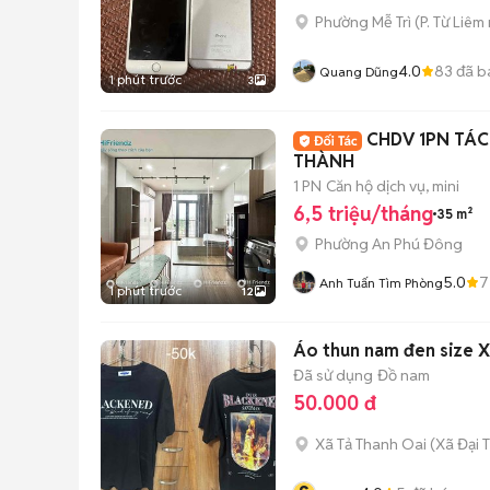
Phường Mễ Trì
(
P. Từ Liêm
4.0
83
đã b
Quang Dũng
1 phút trước
3
CHDV 1PN TÁC
THÀNH
1 PN
Căn hộ dịch vụ, mini
6,5 triệu/tháng
35 m²
Phường An Phú Đông
5.0
7
Anh Tuấn Tìm Phòng
1 phút trước
12
Áo thun nam đen size X
Đã sử dụng
Đồ nam
50.000 đ
Xã Tả Thanh Oai
(
Xã Đại 