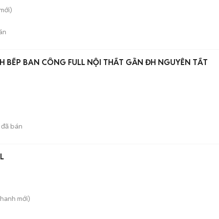
mới)
án
H BẾP BAN CÔNG FULL NỘI THẤT GẦN ĐH NGUYỄN TẤT
đã bán
L
Thanh
mới)