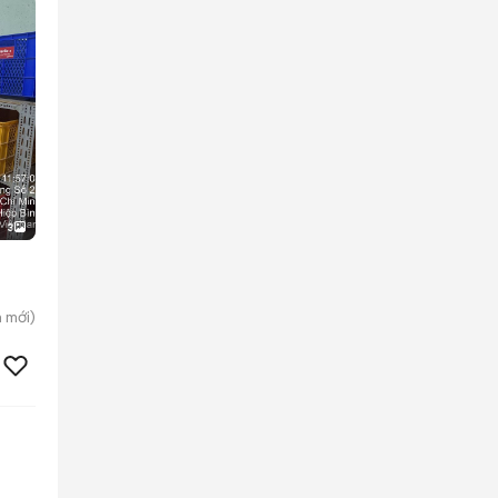
3
h
mới)