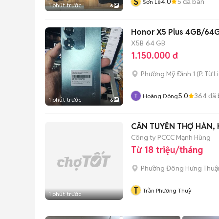
S
4.0
5
đã bán
Sơn Lê
1 phút trước
6
Honor X5 Plus 4GB/64
X5B
64 GB
1.150.000 đ
Phường Mỹ Đình 1
(
P. Từ 
5.0
364
đã 
Hoàng Đông
1 phút trước
6
Công ty PCCC Mạnh Hùng
Từ 18 triệu/tháng
Phường Đông Hưng Thuậ
T
Trần Phương Thuỳ
1 phút trước