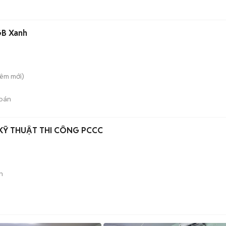
GB Xanh
Liêm
mới)
bán
CẦN TUYỂN THỢ HÀN, KỸ THUẬT THI CÔNG PCCC
n