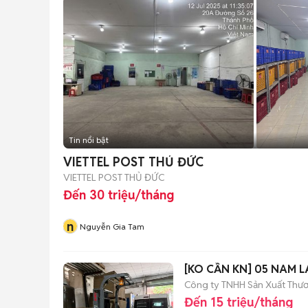
Tin nổi bật
VIETTEL POST THỦ ĐỨC
VIETTEL POST THỦ ĐỨC
Đến 30 triệu/tháng
n
Nguyễn Gia Tam
[KO CẦN KN] 05 NAM
Công ty TNHH Sản Xuất Thươn
Đến 15 triệu/tháng