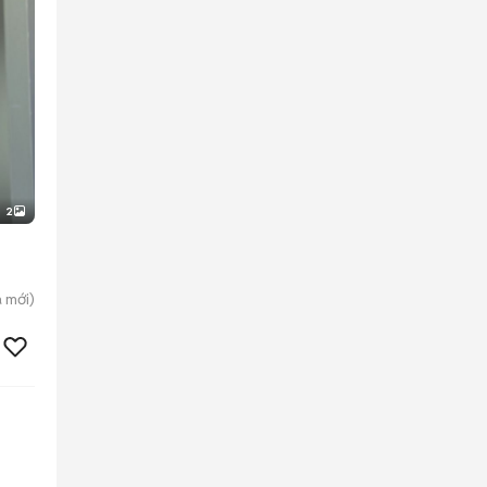
2
à
mới)