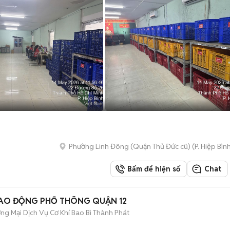
Phường Linh Đông (Quận Thủ Đức cũ)
(
P. Hiệp Bìn
Bấm để hiện số
Chat
 LAO ĐỘNG PHỔ THÔNG QUẬN 12
g Mại Dịch Vụ Cơ Khí Bao Bì Thành Phát