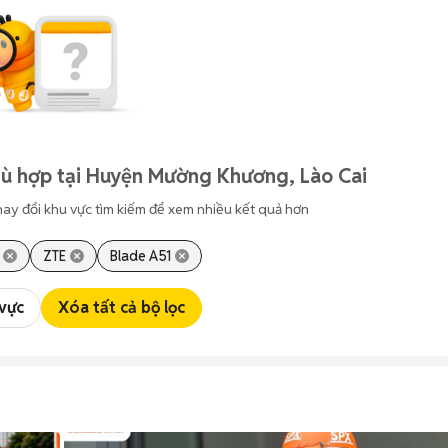
hù hợp tại Huyện Mường Khương, Lào Cai
hay đổi khu vực tìm kiếm để xem nhiều kết quả hơn
ZTE
Blade A51
 vực
Xóa tất cả bộ lọc