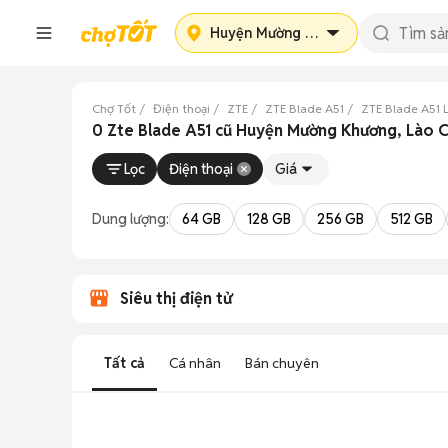
Huyện Mường Khương
Chợ Tốt
Điện thoại
ZTE
ZTE Blade A51
ZTE Blade A51 
0 Zte Blade A51 cũ Huyện Mường Khương, Lào C
Lọc
Điện thoại
Giá
Dung lượng:
64 GB
128 GB
256 GB
512 GB
Siêu thị điện tử
Tất cả
Cá nhân
Bán chuyên