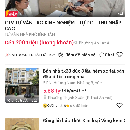
Tin nổi bật
4
CTV TƯ VẤN - KO KINH NGHIỆM - TỰ DO - THU NHẬP
CAO
TƯ VẤN NHÀ PHỐ BÌNH TÂN
Đến 200 triệu (lương khoán)
Phường An Lạc A
1
đã bán
Bấm để hiện số
Chat
KINH DOANH NHÀ PHỐ HCM
Bán nhà tx33 đúc 3 lầu hẻm xe tải,sân
đậu ô tô trong nhà
5 PN
Hướng Nam
Nhà ngõ, hẻm
5,68 tỷ
84 tr/m²
68 m²
Phường Thạnh Xuân
(
P. Thới An
mới)
10 phút trước
12
c
4.5
68
đã bán
Cường
Đồng hồ báo thức Kim loại Vàng kem C