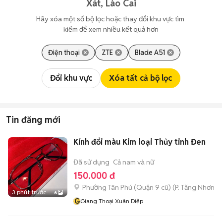
Xát, Lào Cai
Hãy xóa một số bộ lọc hoặc thay đổi khu vực tìm 
kiếm để xem nhiều kết quả hơn
Điện thoại
ZTE
Blade A51
Đổi khu vực
Xóa tất cả bộ lọc
Tin đăng mới
Kính đổi màu Kim loại Thủy tinh Đen
Đã sử dụng
Cả nam và nữ
150.000 đ
Phường Tân Phú (Quận 9 cũ)
(
P. Tăng Nhơn P
3 phút trước
6
G
Giang Thoại Xuân Diệp