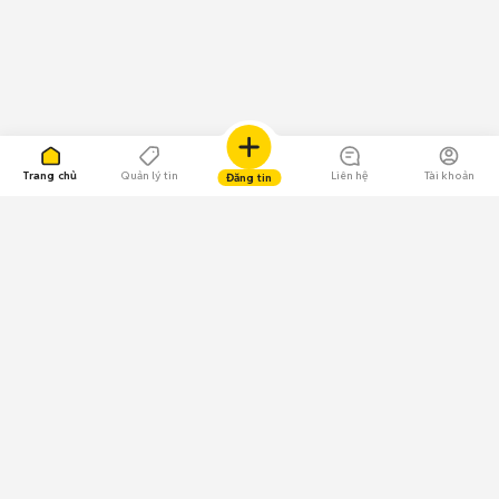
Trang chủ
Quản lý tin
Liên hệ
Tài khoản
Đăng tin
109.000 Bình chọn
Tải ứng dụng Chợ Tốt
Về Chợ Tốt
Quy chế sàn
Chính sách bảo mật
Giải quyết tranh chấp