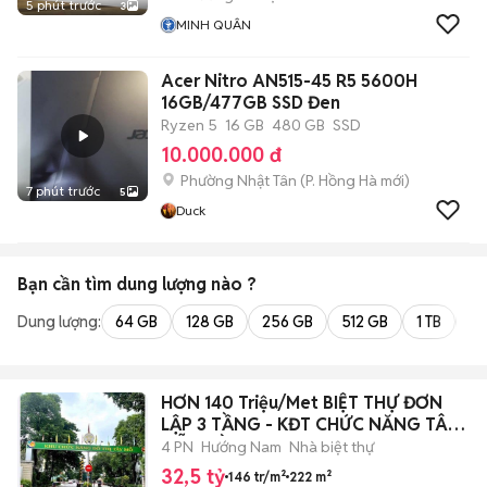
5 phút trước
3
MINH QUÂN
Acer Nitro AN515-45 R5 5600H
16GB/477GB SSD Đen
Ryzen 5
16 GB
480 GB
SSD
10.000.000 đ
Phường Nhật Tân
(
P. Hồng Hà
mới)
7 phút trước
5
Duck
Bạn cần tìm
dung lượng
nào ?
Dung lượng:
64 GB
128 GB
256 GB
512 GB
1 TB
2 
HƠN 140 Triệu/Met BIỆT THỰ ĐƠN
LẬP 3 TẦNG - KĐT CHỨC NĂNG TÂY
MỖ - GẦ
4 PN
Hướng Nam
Nhà biệt thự
32,5 tỷ
146 tr/m²
222 m²