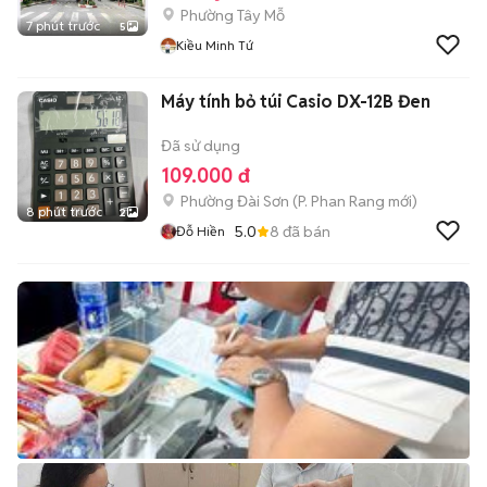
Phường Tây Mỗ
7 phút trước
5
Kiều Minh Tứ
Máy tính bỏ túi Casio DX-12B Đen
Đã sử dụng
109.000 đ
Phường Đài Sơn
(
P. Phan Rang
mới)
8 phút trước
2
5.0
8
đã bán
Đỗ Hiền