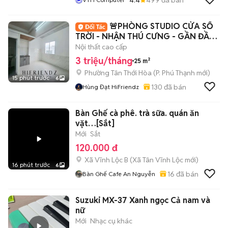
🚨PHÒNG STUDIO CỬA SỔ
TRỜI - NHẬN THÚ CƯNG - GẦN ĐẦM
SEN - 5P HIU - VHU
Nội thất cao cấp
3 triệu/tháng
25 m²
Phường Tân Thới Hòa
(
P. Phú Thạnh
mới)
15 phút trước
6
130
đã bán
Hùng Đạt HiFriendz
Bàn Ghế cà phê. trà sữa. quán ăn
vặt…[Sắt]
Mới
Sắt
120.000 đ
Xã Vĩnh Lộc B
(
Xã Tân Vĩnh Lộc
mới)
16 phút trước
6
16
đã bán
Bàn Ghế Cafe An Nguyễn
Suzuki MX-37 Xanh ngọc Cả nam và
nữ
Mới
Nhạc cụ khác