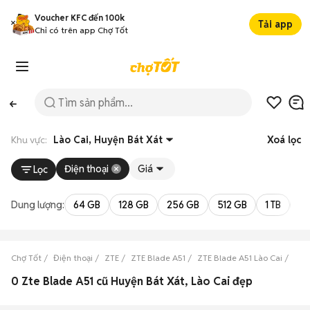
Voucher KFC đến 100k
Tải app
Chỉ có trên app Chợ Tốt
Khu vực:
Lào Cai, Huyện Bát Xát
Xoá lọc
Điện thoại
Giá
Lọc
Dung lượng:
64 GB
128 GB
256 GB
512 GB
1 TB
2 
Chợ Tốt
Điện thoại
ZTE
ZTE Blade A51
ZTE Blade A51 Lào Cai
ZTE
0 Zte Blade A51 cũ Huyện Bát Xát, Lào Cai đẹp