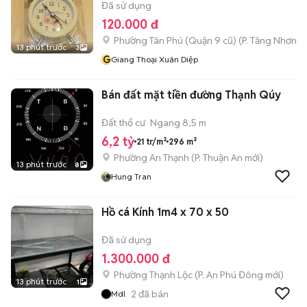
Đã sử dụng
120.000 đ
Phường Tân Phú (Quận 9 cũ)
(
P. Tăng Nhơn P
13 phút trước
3
G
Giang Thoại Xuân Diệp
Bán đất mặt tiền đường Thạnh Qúy
Đất thổ cư
Ngang 8,5 m
6,2 tỷ
21 tr/m²
296 m²
Phường An Thạnh
(
P. Thuận An
mới)
13 phút trước
8
Hung Tran
Hồ cá Kính 1m4 x 70 x 50
Đã sử dụng
1.300.000 đ
Phường Thạnh Lộc
(
P. An Phú Đông
mới)
13 phút trước
1
2
đã bán
Mdl