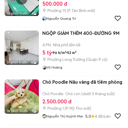
500.000 đ
Phường 13
(
P. Tân Bình
mới)
16 phút trước
4
Nguyễn Quang Trí
NGỘP GIẢM THÊM 400-ĐƯỜNG 9M
4 PN
Nhà phố liền kề
5 tỷ
96 tr/m²
52 m²
Phường Long Trường (Quận 9 cũ)
17 phút trước
6
Vũ Hoàng
Chó Poodle Nâu vàng đã tiêm phòng
Chó Poodle
Chó con (dưới 3 tháng tuổi)
2.500.000 đ
Phường 1
(
P. Mỹ Tho
mới)
19 phút trước
1
5.0
4
đã bán
Nguyễn Thị Huỳnh Mai