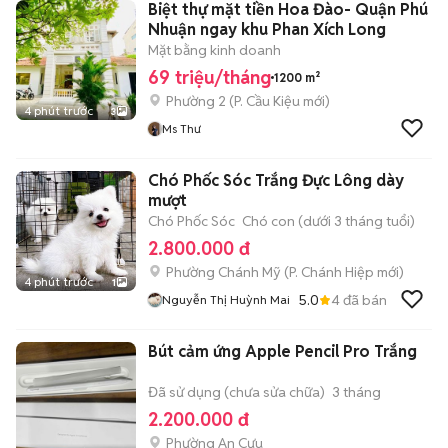
Biệt thự mặt tiền Hoa Đào- Quận Phú
Nhuận ngay khu Phan Xích Long
Mặt bằng kinh doanh
69 triệu/tháng
1200 m²
Phường 2
(
P. Cầu Kiệu
mới)
4 phút trước
3
Ms Thư
Chó Phốc Sóc Trắng Đực Lông dày
mượt
Chó Phốc Sóc
Chó con (dưới 3 tháng tuổi)
2.800.000 đ
Phường Chánh Mỹ
(
P. Chánh Hiệp
mới)
4 phút trước
1
5.0
4
đã bán
Nguyễn Thị Huỳnh Mai
Bút cảm ứng Apple Pencil Pro Trắng
Đã sử dụng (chưa sửa chữa)
3 tháng
2.200.000 đ
Phường An Cựu