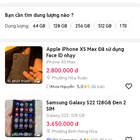
Bạn cần tìm
dung lượng
nào ?
Dung lượng:
64 GB
128 GB
256 GB
512 GB
1 TB
2 
Apple iPhone XS Max Đã sử dụng
Face ID nhạy
iPhone XS Max
2.800.000 đ
Phường Hòa Xuân
15 phút trước
2
5.0
5
đã bán
Khoa Nguyễn
Samsung Galaxy S22 128GB Đen 2
SIM
Galaxy S22
128 GB
3.650.000 đ
Phường Bình Hưng Hòa
15 phút trước
6
4.4
499
đã bán
VTH Computer